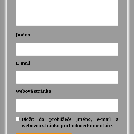
Jméno
E-mail
Webová stránka
Uložit do prohlížeče jméno, e-mail a
webovou stránku pro budoucí komentáře.