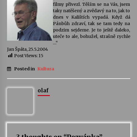
filmy přivezl. Těším se na Vás, jsem
taky natěšený a zvědavý na to, jak to
Votavžatský ploty
dnes v Kalištích vypadá. Když dá
23. 7. 2026
Pánbůh zdraví, tak se tam tedy na
podzim sejdeme. Je to ještě daleko,
uteče to ale, bohužel, strašně rychle
Letní koncerty ve Stromovce: Rufus Miller
…“
22. 7. 2026
Jan Špáta, 25.5.2004
Post Views:
15
Vysočinka
Posted in
Kultura
17. 7. 2026
olaf
Ozvěny prázdnin
14. 7. 2026
Za kulturou kousek za Humpolec. V Želivě ožije
odkaz Josefa Čapka
13. 7. 2026