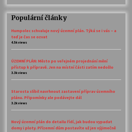
Populární články
Humpolec schvaluje nový územní plán. Týká se i vás – a
teď je čas se ozvat
4.5k views
ÚZEMNÍ PLÁN: Město po veřejném projednání mění
přístup k přípravě. Jen na místní části zatím nedošlo
3.3k views
Starosta slíbil navrhnout zastavení příprav územního
plánu. Připomínky ale podávejte dál
3.2k views
Nový územní plán do detailu řídí, jak budou vypadat
domy i ploty. Přízemní dům postavíte už jen výjimečně