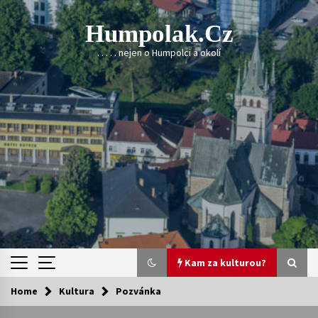
Skip
to
Humpolak.cz
content
. . . . . nejen o Humpolci a okolí
Kam za kulturou?
Home
Kultura
Pozvánka
Kam za kulturou?