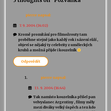
3 thoughts on “
Pozvánka
”
Varhanní recitál Michala Novenka v Klášteře
pierre
napsal:
Želiv
3. 7. 2026
7. 9. 2004 (14:02)
Kromě promítání pro filmožrouty tam
Petr Adamec – Malovaný svět
proběhne stejně jako každý rok i sázení růží ,
30. 6. 2026
objeví se nějaký ty celebrity z uměleckých
kruhů a možná přijde i kouzelník
Odpovědět
pierre
napsal:
13. 9. 2004 (16:44)
Tak namísto kouzelníka přišel pan
velvyslanec Argentiny , filmy měly
mezi diváky velký úspěch a ten kdo