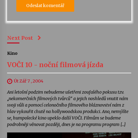
Next Post
Kino
VOČI 10 - noční filmová jízda
Út Zář 7 , 2004
Ani letošní podzim nebudeme ušetřeni zoufalého pokusu tzv.
„nekomerčních filmových tvůrců“ a jejich noshledů vnutit nám
svoji vůli a pomocí celonočního filmového bláznovství nám z
hlav vykouřit chutě na hollywoodskou produkci. Ano, nemýlíte
se, humpolecké kino upeklo další VOČI. Filmům se budeme
podrobněji věnovat později, dnes je na programu program […]