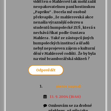
viděl ten o Mahlerovi tak mohl zažít
neopakovatelnou paní hostinskou
„Papriku“ . Docela mě osobně
překvapilo , že mahlerovská akce
nenašla výraznější odezvu u
studentů humpolecké ZUŠ , která s
nechává říkat podle Gustava
Mahlera . Také ze zástupců jiných
humpoleckých institucí a úřadů
nebyl neprojeven zájem o kulturní
dění v Mahlerově rodišti . Že by byla
na vině bramborářská sklizeň ?
Odpovědět
pierre
napsal:
13. 9. 2004 (16:46)
Omlouvám se za drobné
překlepy , už píšu jako