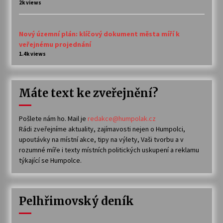
2k views
Nový územní plán: klíčový dokument města míří k
veřejnému projednání
1.4k views
Máte text ke zveřejnění?
Pošlete nám ho. Mail je
redakce@humpolak.cz
Rádi zveřejníme aktuality, zajímavosti nejen o Humpolci,
upoutávky na místní akce, tipy na výlety, Vaši tvorbu a v
rozumné míře i texty místních politických uskupení a reklamu
týkající se Humpolce.
Pelhřimovský deník