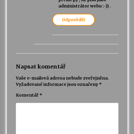
administrátor webu :-)) .
Odpovědět
Napsat komentář
Vaše e-mailová adresa nebude zveřejněna.
Vyžadované informace jsou označeny
*
Komentář
*