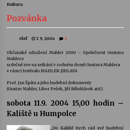
Kultura
Letní koncerty ve Stromovce: Ars Camerata a
Sukuba Ensemble
Pozvánka
4. 8. 2026
Vernisáž výstavy Josefíny Duškové: Stávám se
olaf
7. 9. 2004
3
kapkou
30. 7. 2026
Občanské sdružení Mahler 2000 – Společnost Gustava
Mahlera
Veselí muzikanti
srdečně zve na setkání v rodném domě Gustava Mahlera
30. 7. 2026
v rámci festivalu MAHLER-JIHLAVA
Prof. Jan Špáta a jeho hudební dokumenty
(Gustav Mahler, Libor Pešek, Jiří Bělohlávek atd.)
Pozvánka na integrační festival Quijotova
šedesátka: 28. 7.–1. 8. 2026
28. 7. 2026
sobota 11.9. 2004 15,00 hodin –
Kaliště u Humpolce
Letní koncerty ve Stromovce: Kolchoz a
Jenakaši
28. 7. 2026
„Do Kaliště bych rád své hudební