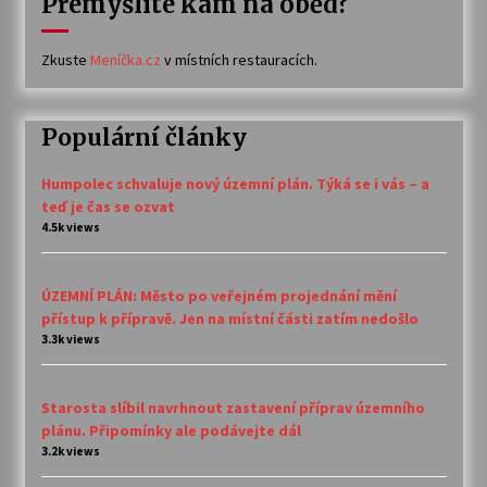
Přemýšlíte kam na oběd?
Zkuste
Meníčka.cz
v místních restauracích.
Populární články
Humpolec schvaluje nový územní plán. Týká se i vás – a
teď je čas se ozvat
4.5k views
ÚZEMNÍ PLÁN: Město po veřejném projednání mění
přístup k přípravě. Jen na místní části zatím nedošlo
3.3k views
Starosta slíbil navrhnout zastavení příprav územního
plánu. Připomínky ale podávejte dál
3.2k views