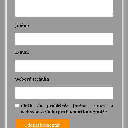
Varhanní recitál Michala Novenka v Klášteře
Želiv
3. 7. 2026
Jméno
Petr Adamec – Malovaný svět
30. 6. 2026
E-mail
Webová stránka
Uložit do prohlížeče jméno, e-mail a
webovou stránku pro budoucí komentáře.