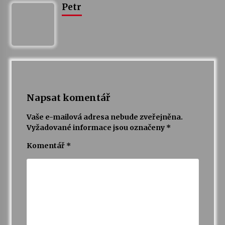
Petr
Votavžatský ploty
23. 7. 2026
Letní koncerty ve Stromovce: Rufus Miller
22. 7. 2026
Napsat komentář
Vysočinka
Vaše e-mailová adresa nebude zveřejněna.
17. 7. 2026
Vyžadované informace jsou označeny
*
Komentář
*
Ozvěny prázdnin
14. 7. 2026
Za kulturou kousek za Humpolec. V Želivě ožije
odkaz Josefa Čapka
13. 7. 2026