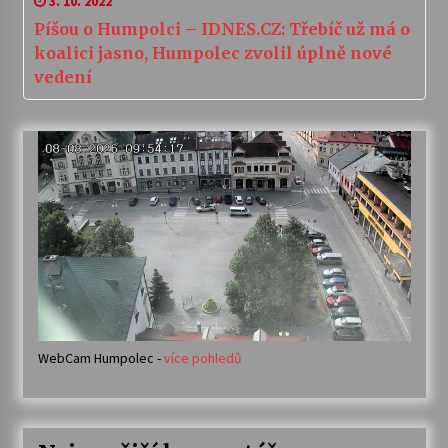
3. 10. 2022
Píšou o Humpolci – IDNES.CZ: Třebíč už má o
koalici jasno, Humpolec zvolil úplně nové
vedení
WebCam Humpolec -
více pohledů