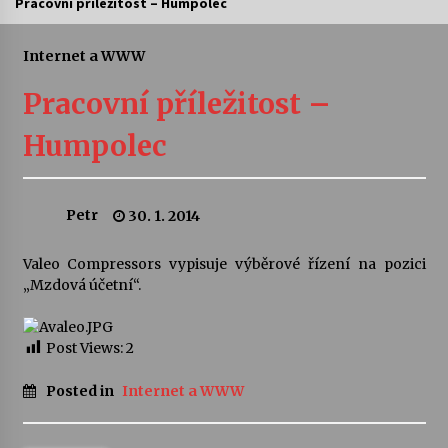
Pracovní příležitost – Humpolec
Letní koncerty ve Stromovce: Ars Camerata a
Sukuba Ensemble
Internet a WWW
4. 8. 2026
Pracovní příležitost –
Vernisáž výstavy Josefíny Duškové: Stávám se
Humpolec
kapkou
30. 7. 2026
Petr
30. 1. 2014
Veselí muzikanti
30. 7. 2026
Valeo Compressors vypisuje výběrové řízení na pozici
„Mzdová účetní“.
Pozvánka na integrační festival Quijotova
šedesátka: 28. 7.–1. 8. 2026
28. 7. 2026
Post Views:
2
Posted in
Internet a WWW
Letní koncerty ve Stromovce: Kolchoz a
Jenakaši
28. 7. 2026