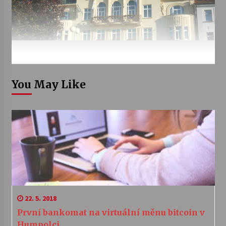
You May Like
22. 5. 2018
První bankomat na virtuální měnu bitcoin v
Humpolci