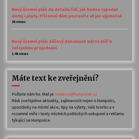
Nový územní plán do detailu řídí, jak budou vypadat
domy i ploty. Přízemní dům postavíte už jen výjimečně
2k views
Nový územní plán: klíčový dokument města míří k
veřejnému projednání
1.4k views
Máte text ke zveřejnění?
Pošlete nám ho. Mail je
redakce@humpolak.cz
Rádi zveřejníme aktuality, zajímavosti nejen o Humpolci,
upoutávky na místní akce, tipy na výlety, Vaši tvorbu a v
rozumné míře i texty místních politických uskupení a reklamu
týkající se Humpolce.