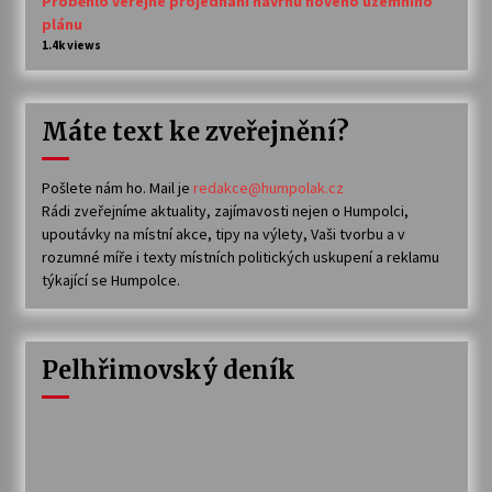
Proběhlo veřejné projednání návrhu nového územního
plánu
1.4k views
Máte text ke zveřejnění?
Pošlete nám ho. Mail je
redakce@humpolak.cz
Rádi zveřejníme aktuality, zajímavosti nejen o Humpolci,
upoutávky na místní akce, tipy na výlety, Vaši tvorbu a v
rozumné míře i texty místních politických uskupení a reklamu
týkající se Humpolce.
Pelhřimovský deník