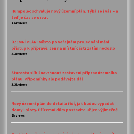
Humpolec schvaluje nový územní plán. Týká se i vás – a
teď je čas se ozvat
4.6k views
ÚZEMNÍ PLÁN: Město po veřejném projednání mění
přístup k přípravě. Jen na místní části zatím nedošlo
3.3k views
Starosta slíbil navrhnout zastavení příprav územního
plánu. Připomínky ale podávejte dál
3.2k views
Nový územní plán do detailu řídí, jak budou vypadat
domy i ploty. Přízemní dům postavíte už jen výjimečně
2k views