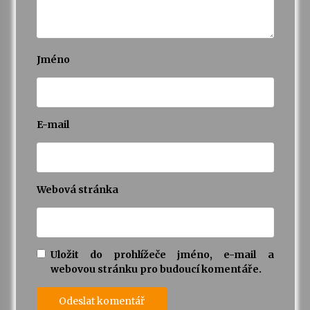
Jméno
E-mail
Webová stránka
Uložit do prohlížeče jméno, e-mail a
webovou stránku pro budoucí komentáře.