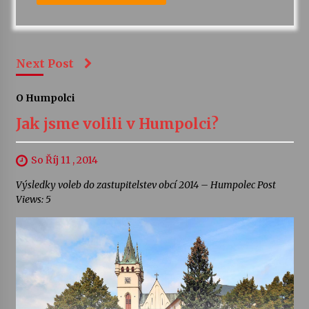
Next Post
O Humpolci
Jak jsme volili v Humpolci?
So Říj 11 , 2014
Výsledky voleb do zastupitelstev obcí 2014 – Humpolec Post
Views: 5