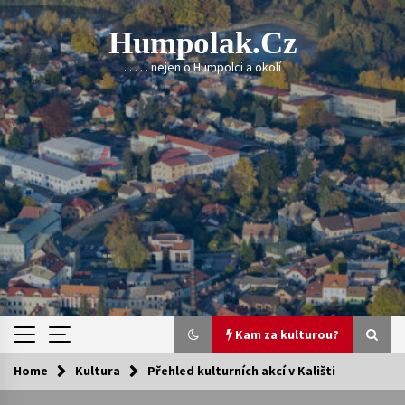
Skip
to
Humpolak.cz
content
. . . . . nejen o Humpolci a okolí
Kam za kulturou?
Home
Kultura
Přehled kulturních akcí v Kališti
Kam za kulturou?