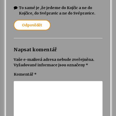
To samé je ,že jedeme do Kojčic a ne do
Kojčice, do Svépravic a ne do Svépravice.
Odpovědět
Napsat komentář
Vaše e-mailová adresa nebude zveřejněna.
Vyžadované informace jsou označeny
*
Komentář
*