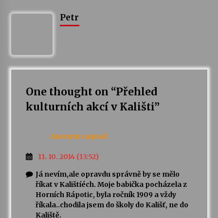
Petr
Varhanní recitál Michala Novenka v Klášteře
Želiv
3. 7. 2026
Petr Adamec – Malovaný svět
30. 6. 2026
One thought on “
Přehled
kulturních akcí v Kališti
”
Anonym
napsal:
11. 10. 2014 (13:52)
Já nevím,ale opravdu správně by se mělo
říkat v Kalištíéch. Moje babička pocházela z
Horních Rápotic, byla ročník 1909 a vždy
říkala..chodila jsem do školy do Kališť, ne do
Kaliště.