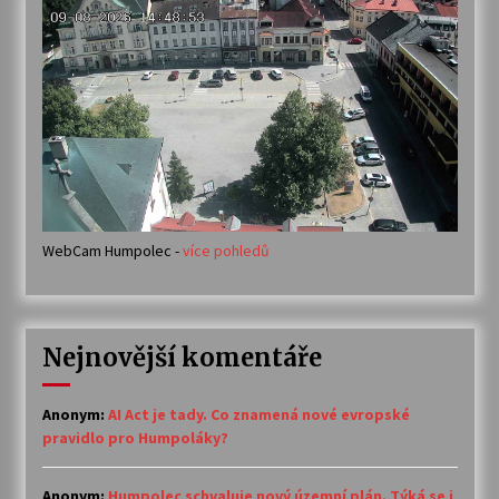
WebCam Humpolec -
více pohledů
Nejnovější komentáře
Anonym
:
AI Act je tady. Co znamená nové evropské
pravidlo pro Humpoláky?
Anonym
:
Humpolec schvaluje nový územní plán. Týká se i