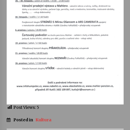
Votavžatský ploty
23. 7. 2026
Letní koncerty ve Stromovce: Rufus Miller
22. 7. 2026
Vysočinka
17. 7. 2026
Ozvěny prázdnin
14. 7. 2026
Post Views:
5
Za kulturou kousek za Humpolec. V Želivě ožije
Posted in
Kultura
odkaz Josefa Čapka
13. 7. 2026