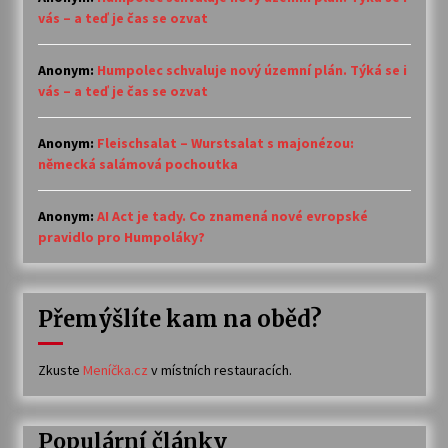
vás – a teď je čas se ozvat
Anonym
:
Humpolec schvaluje nový územní plán. Týká se i
vás – a teď je čas se ozvat
Anonym
:
Fleischsalat – Wurstsalat s majonézou:
německá salámová pochoutka
Anonym
:
AI Act je tady. Co znamená nové evropské
pravidlo pro Humpoláky?
Přemýšlíte kam na oběd?
Zkuste
Meníčka.cz
v místních restauracích.
Populární články