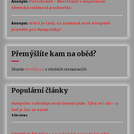
Anonym
:
Fleischsalat – Wurstsalat s majonézou:
německá salámová pochoutka
Anonym
:
AI Act je tady. Co znamená nové evropské
pravidlo pro Humpoláky?
Přemýšlíte kam na oběd?
Zkuste
Meníčka.cz
v místních restauracích.
Populární články
Humpolec schvaluje nový územní plán. Týká se i vás – a
teď je čas se ozvat
4.5k views