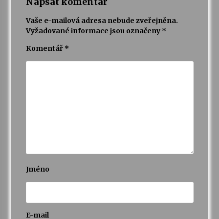
Napsat komentář
Vaše e-mailová adresa nebude zveřejněna.
Varhanní recitál Michala Novenka v Klášteře
Vyžadované informace jsou označeny
*
Želiv
3. 7. 2026
Komentář
*
Petr Adamec – Malovaný svět
30. 6. 2026
Jméno
E-mail