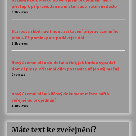
ÚZEMNÍ PLÁN: Město po veřejném projednání mění
přístup k přípravě. Jen na místní části zatím nedošlo
3.3k views
Starosta slíbil navrhnout zastavení příprav územního
plánu. Připomínky ale podávejte dál
3.2k views
Nový územní plán do detailu řídí, jak budou vypadat
domy i ploty. Přízemní dům postavíte už jen výjimečně
2k views
Nový územní plán: klíčový dokument města míří k
veřejnému projednání
1.4k views
Máte text ke zveřejnění?