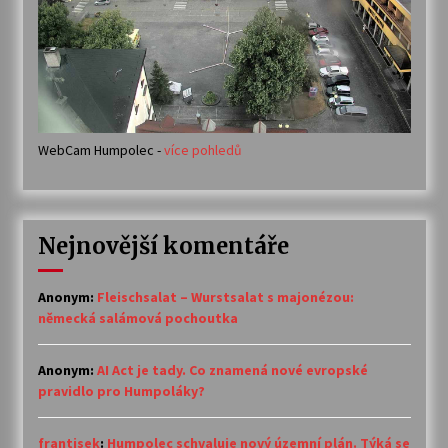
WebCam Humpolec -
více pohledů
Nejnovější komentáře
Anonym
:
Fleischsalat – Wurstsalat s majonézou:
německá salámová pochoutka
Anonym
:
AI Act je tady. Co znamená nové evropské
pravidlo pro Humpoláky?
frantisek
:
Humpolec schvaluje nový územní plán. Týká se