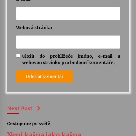
Webová stránka
Uložit do prohlížeče jméno, e-mail a
webovou stránku pro budoucí komentáře.
Next Post
Cestujeme po světě
Není kašna jako kašna