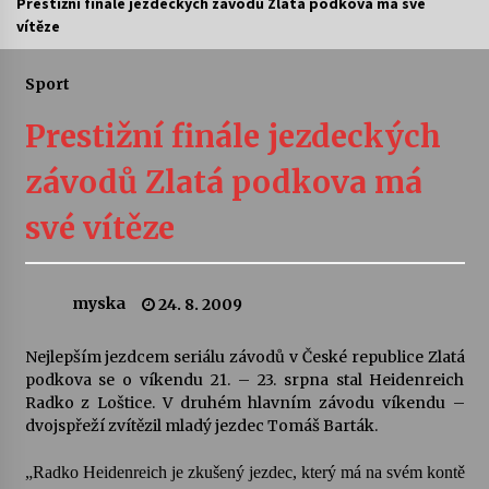
Prestižní finále jezdeckých závodů Zlatá podkova má své
vítěze
Letní koncerty ve Stromovce: Ars Camerata a
Sukuba Ensemble
4. 8. 2026
Sport
Prestižní finále jezdeckých
Vernisáž výstavy Josefíny Duškové: Stávám se
kapkou
závodů Zlatá podkova má
30. 7. 2026
své vítěze
Veselí muzikanti
30. 7. 2026
myska
24. 8. 2009
Pozvánka na integrační festival Quijotova
šedesátka: 28. 7.–1. 8. 2026
Nejlepším jezdcem seriálu závodů v České republice Zlatá
28. 7. 2026
podkova se o víkendu 21. – 23. srpna stal Heidenreich
Radko z Loštice. V druhém hlavním závodu víkendu –
dvojspřeží zvítězil mladý jezdec Tomáš Barták.
Letní koncerty ve Stromovce: Kolchoz a
Jenakaši
„Radko Heidenreich je zkušený jezdec, který má na svém kontě
28. 7. 2026