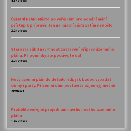
4.3k views
ÚZEMNÍ PLÁN: Město po veřejném projednání mění
přístup k přípravě. Jen na místní části zatím nedošlo
3.2k views
Starosta slíbil navrhnout zastavení příprav územního
plánu. Připomínky ale podávejte dál
3.2k views
Nový územní plán do detailu řídí, jak budou vypadat
domy i ploty. Přízemní dům postavíte už jen výjimečně
2k views
Proběhlo veřejné projednání návrhu nového územního
plánu
1.4k views