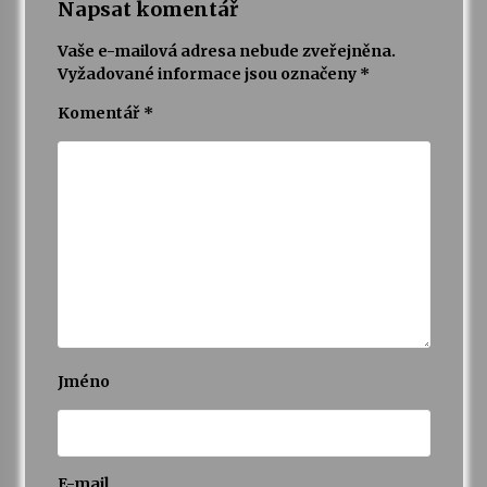
Napsat komentář
Vaše e-mailová adresa nebude zveřejněna.
Vyžadované informace jsou označeny
*
Komentář
*
Jméno
E-mail