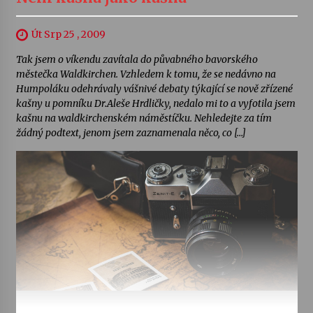
Út Srp 25 , 2009
Tak jsem o víkendu zavítala do půvabného bavorského
městečka Waldkirchen. Vzhledem k tomu, že se nedávno na
Humpoláku odehrávaly vášnivé debaty týkající se nově zřízené
kašny u pomníku Dr.Aleše Hrdličky, nedalo mi to a vyfotila jsem
kašnu na waldkirchenském náměstíčku. Nehledejte za tím
žádný podtext, jenom jsem zaznamenala něco, co […]