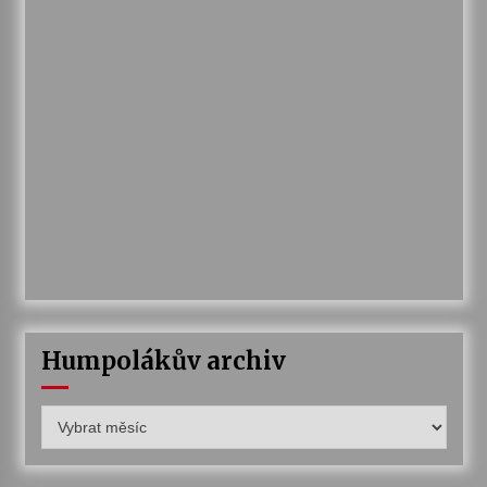
Humpolákův archiv
Humpolákův
archiv