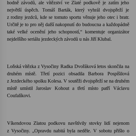
hodně závodů, ale vítězství ve Zlaté podkově je zatím jeho
největší úspěch. Tomáš Barták, který vyhrál dvojspřeží je
Votavžatský ploty
z rodiny jezdců, kde se tomuto sportu věnuje jeho otec i bratr.
23. 7. 2026
Určitě je to pro něj další nakopnutí do budoucna a každopádně
také velké ocenění jeho schopností,“ komentuje organizátor
nejdelšího seriálu jezdeckých závodů u nás Jiří Klubal.
Letní koncerty ve Stromovce: Rufus Miller
22. 7. 2026
Loňská vítězka z Vysočiny Radka Dvořáková letos skončila na
Vysočinka
druhém místě. Třetí pozici obsadila Barbora Pospíšilová
17. 7. 2026
z Jezdeckého spolku Kolesa. V soutěži dvojspřeží se na druhém
místě umístil Jaroslav Kohout a třetí místo patří Václavu
Coufalíkovi.
Ozvěny prázdnin
14. 7. 2026
Víkendovou Zlatou podkovu navštívily stovky lidí nejenom
Za kulturou kousek za Humpolec. V Želivě ožije
odkaz Josefa Čapka
z Vysočiny. „Opravdu nabitá byla neděle. V sobotu přišlo o
13. 7. 2026