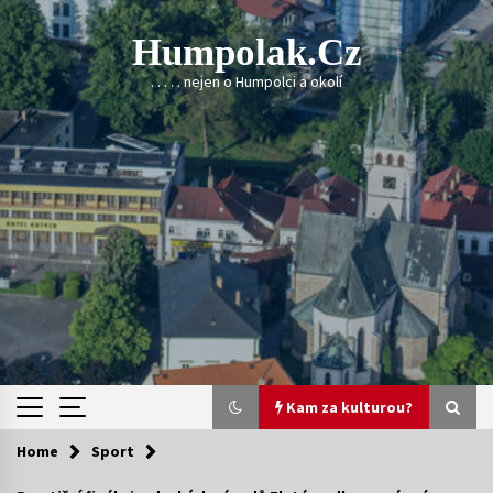
Skip
to
Humpolak.cz
content
. . . . . nejen o Humpolci a okolí
Kam za kulturou?
Home
Sport
Kam za kulturou?