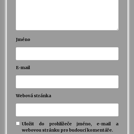
Jméno
E-mail
Webová stránka
Uložit do prohlížeče jméno, e-mail a
webovou stránku pro budoucí komentáře.