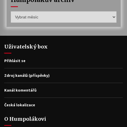
Humpolákův
archiv
Uživatelský box
Přihlásit se
Zdroj kanálů (příspěvky)
Kanál komentářů
Česká lokalizace
O Humpolákovi