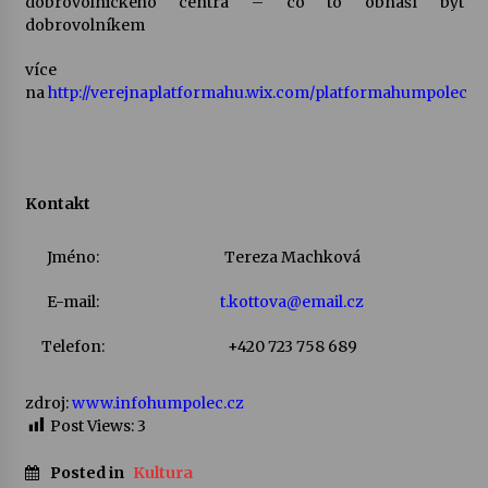
dobrovolnického centra – co to obnáší být
dobrovolníkem
Votavžatský ploty
více
23. 7. 2026
na
http://verejnaplatformahu.wix.com/platformahumpolec
Letní koncerty ve Stromovce: Rufus Miller
22. 7. 2026
Kontakt
Vysočinka
Jméno:
Tereza Machková
17. 7. 2026
E-mail:
t.kottova@email.cz
Ozvěny prázdnin
Telefon:
+420 723 758 689
14. 7. 2026
zdroj:
www.infohumpolec.cz
Post Views:
3
Za kulturou kousek za Humpolec. V Želivě ožije
odkaz Josefa Čapka
Posted in
Kultura
13. 7. 2026