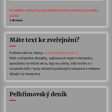
Proběhlo veřejné projednání návrhu nového územního
plánu
1.4k views
Máte text ke zveřejnění?
Pošlete nám ho. Mail je
redakce@humpolak.cz
Rádi zveřejníme aktuality, zajímavosti nejen o Humpolci,
upoutávky na místní akce, tipy na výlety, Vaši tvorbu a v
rozumné míře i texty místních politických uskupení a reklamu
týkající se Humpolce.
Pelhřimovský deník