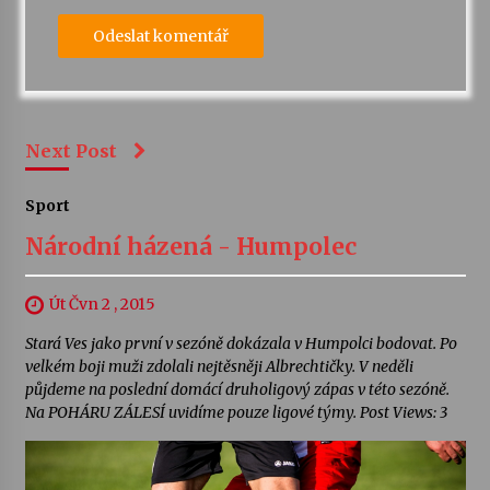
Next Post
Sport
Národní házená - Humpolec
Út Čvn 2 , 2015
Stará Ves jako první v sezóně dokázala v Humpolci bodovat. Po
velkém boji muži zdolali nejtěsněji Albrechtičky. V neděli
půjdeme na poslední domácí druholigový zápas v této sezóně.
Na POHÁRU ZÁLESÍ uvidíme pouze ligové týmy. Post Views: 3