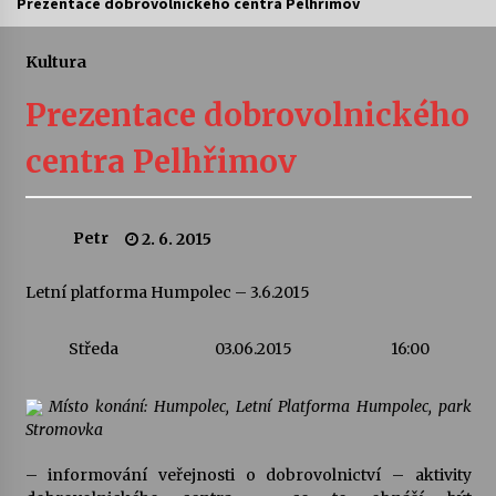
Prezentace dobrovolnického centra Pelhřimov
Letní koncerty ve Stromovce: Ars Camerata a
Sukuba Ensemble
Kultura
4. 8. 2026
Prezentace dobrovolnického
Vernisáž výstavy Josefíny Duškové: Stávám se
centra Pelhřimov
kapkou
30. 7. 2026
Petr
2. 6. 2015
Veselí muzikanti
30. 7. 2026
Letní platforma Humpolec – 3.6.2015
Pozvánka na integrační festival Quijotova
Středa
03.06.2015
16:00
šedesátka: 28. 7.–1. 8. 2026
28. 7. 2026
Místo konání: Humpolec, Letní Platforma Humpolec, park
Stromovka
Letní koncerty ve Stromovce: Kolchoz a
Jenakaši
– informování veřejnosti o dobrovolnictví – aktivity
28. 7. 2026