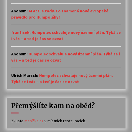
Anonym
:
AI Act je tady. Co znamená nové evropské
pravidlo pro Humpoláky?
frantisek
:
Humpolec schvaluje nový územní plán. Týká se
i vás – a teď je čas se ozvat
Anonym
:
Humpolec schvaluje nový územní plán. Týká se i
vás – a teď je čas se ozvat
Ulrich Marsch
:
Humpolec schvaluje nový územní plán.
Týká se i vás – a teď je čas se ozvat
Přemýšlíte kam na oběd?
Zkuste
Meníčka.cz
v místních restauracích.