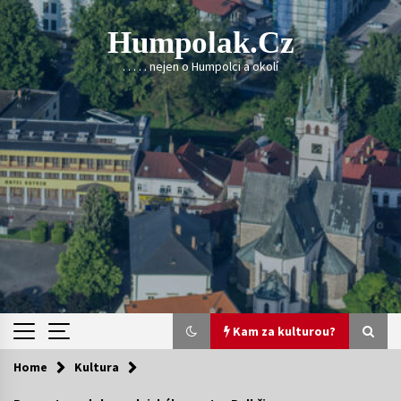
Skip
to
Humpolak.cz
content
. . . . . nejen o Humpolci a okolí
Kam za kulturou?
Home
Kultura
Kam za kulturou?