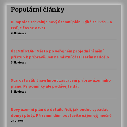
Populární články
Humpolec schvaluje nový územní plán. Týká se i vás – a
teď je čas se ozvat
4.4k views
ÚZEMNÍ PLÁN: Město po veřejném projednání mění
přístup k přípravě. Jen na místní části zatím nedošlo
3.3k views
Starosta slíbil navrhnout zastavení příprav územního
plánu. Připomínky ale podávejte dál
3.2k views
Nový územní plán do detailu řídí, jak budou vypadat
domy i ploty. Přízemní dům postavíte už jen výjimečně
2k views