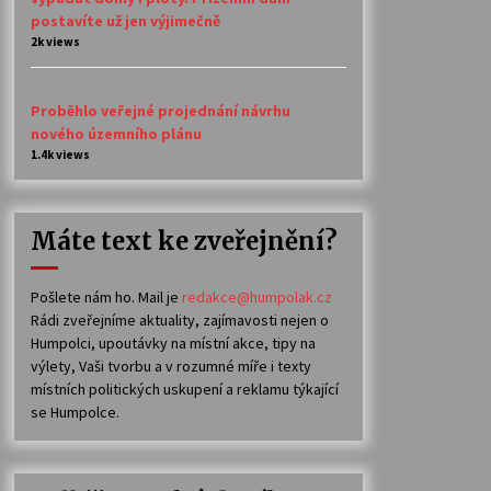
postavíte už jen výjimečně
2k views
Proběhlo veřejné projednání návrhu
nového územního plánu
1.4k views
Máte text ke zveřejnění?
Pošlete nám ho. Mail je
redakce@humpolak.cz
Rádi zveřejníme aktuality, zajímavosti nejen o
Humpolci, upoutávky na místní akce, tipy na
výlety, Vaši tvorbu a v rozumné míře i texty
místních politických uskupení a reklamu týkající
se Humpolce.