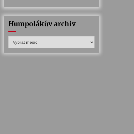
Humpolákův archiv
Humpolákův
archiv