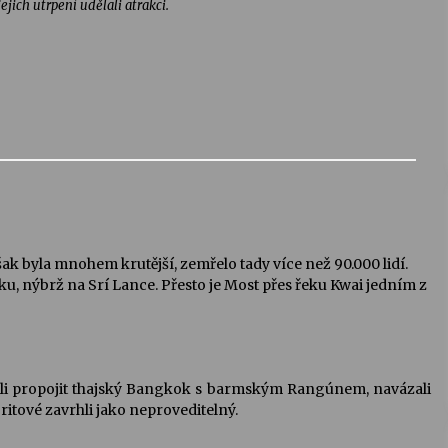
 jejich utrpení udělali atrakci.
šak byla mnohem krutější, zemřelo tady více než 90.000 lidí.
ku, nýbrž na Srí Lance. Přesto je Most přes řeku Kwai jedním z
dli propojit thajský Bangkok s barmským Rangúnem, navázali
Britové zavrhli jako neproveditelný.