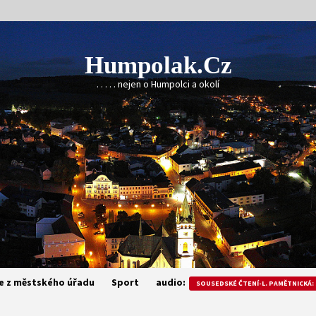
Humpolak.cz
. . . . . nejen o Humpolci a okolí
e z městského úřadu
Sport
audio:
SOUSEDSKÉ ČTENÍ-L. PAMĚTNICKÁ: 