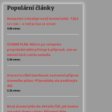
Populární články
Humpolec schvaluje nový územní plán. Týká
se i vás – a teď je čas se ozvat
4.6k views
ÚZEMNÍ PLÁN: Město po veřejném
projednání mění přístup k přípravě. Jen na
místní části zatím nedošlo
3.3k views
Starosta slíbil navrhnout zastavení příprav
územního plánu. Připomínky ale podávejte
dál
3.2k views
Nový územní plán do detailu řídí, jak budou
vypadat domy i ploty. Přízemní dům