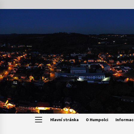
Skip
to
content
Hlavní stránka
O Humpolci
Informac