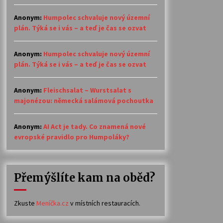
Anonym
:
Humpolec schvaluje nový územní
plán. Týká se i vás – a teď je čas se ozvat
Anonym
:
Humpolec schvaluje nový územní
plán. Týká se i vás – a teď je čas se ozvat
Anonym
:
Fleischsalat – Wurstsalat s
majonézou: německá salámová pochoutka
Anonym
:
AI Act je tady. Co znamená nové
evropské pravidlo pro Humpoláky?
Přemýšlíte kam na oběd?
Zkuste
Meníčka.cz
v místních restauracích.