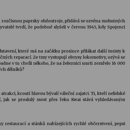
 rozčísnou paprsky ohňostroje, přidává se ozvěna mohutných
atelé tvrdí, že podobné slyšeli v červnu 1945, kdy Spojenci
stavení, které má na začátku prosince přilákat další turisty k
ých reparací. Ze tmy vystupují obrysy lokomotivy, ozývá se
padne v tu chvíli někoho, že na železnici smrti zemřelo 16 000
ých dělníků?
trakci, kroutí hlavou bývalí váleční zajatci. Ti, kteří nelidské
í, jak se proslulý most přes řeku Kwai stává vyhledávaným
y restaurací a stánků nabízejících rychlé občerstvení, pepsi
.