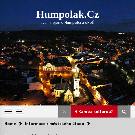
Skip
to
Humpolak.cz
content
. . . . . nejen o Humpolci a okolí
Kam za kulturou?
Home
Informace z městského úřadu
Kam za kulturou?