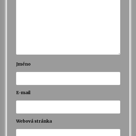
Varhanní recitál Michala Novenka v Klášteře
Želiv
3. 7. 2026
Petr Adamec – Malovaný svět
30. 6. 2026
Jméno
E-mail
Webová stránka