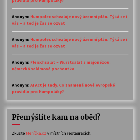
pravidlo pro Humpoláky?
Anonym
:
Humpolec schvaluje nový územní plán. Týká se i
vás – a teď je čas se ozvat
Anonym
:
Humpolec schvaluje nový územní plán. Týká se i
vás – a teď je čas se ozvat
Anonym
:
Fleischsalat – Wurstsalat s majonézou:
německá salámová pochoutka
Anonym
:
AI Act je tady. Co znamená nové evropské
pravidlo pro Humpoláky?
Přemýšlíte kam na oběd?
Zkuste
Meníčka.cz
v místních restauracích.