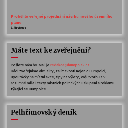
Proběhlo veřejné projednání návrhu nového územního
plánu
1.4k views
Máte text ke zveřejnění?
Pošlete nám ho. Mail je
redakce@humpolak.cz
Rádi zveřejníme aktuality, zajímavosti nejen o Humpolci,
upoutávky na místní akce, tipy na výlety, Vaši tvorbu a v
rozumné míře i texty místních politických uskupení a reklamu
týkající se Humpolce.
Pelhřimovský deník