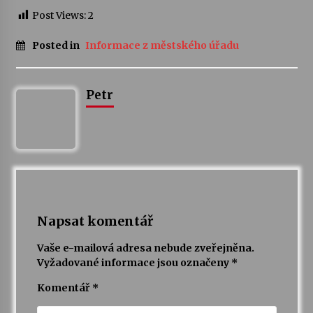
Post Views:
2
Votavžatský ploty
23. 7. 2026
Posted in
Informace z městského úřadu
Letní koncerty ve Stromovce: Rufus Miller
Petr
22. 7. 2026
Vysočinka
17. 7. 2026
Napsat komentář
Ozvěny prázdnin
14. 7. 2026
Vaše e-mailová adresa nebude zveřejněna.
Vyžadované informace jsou označeny
*
Za kulturou kousek za Humpolec. V Želivě ožije
Komentář
*
odkaz Josefa Čapka
13. 7. 2026