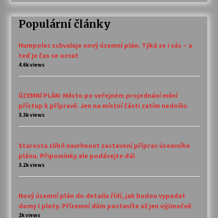
Populární články
Humpolec schvaluje nový územní plán. Týká se i vás – a
teď je čas se ozvat
4.6k views
ÚZEMNÍ PLÁN: Město po veřejném projednání mění
přístup k přípravě. Jen na místní části zatím nedošlo
3.3k views
Starosta slíbil navrhnout zastavení příprav územního
plánu. Připomínky ale podávejte dál
3.2k views
Nový územní plán do detailu řídí, jak budou vypadat
domy i ploty. Přízemní dům postavíte už jen výjimečně
2k views