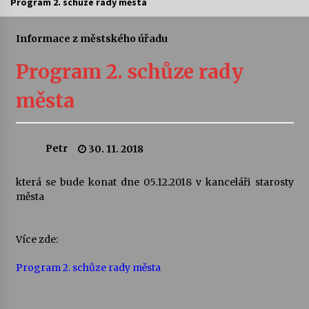
Program 2. schůze rady města
Letní koncerty ve Stromovce: Ars Camerata a
Sukuba Ensemble
Informace z městského úřadu
4. 8. 2026
Program 2. schůze rady
Vernisáž výstavy Josefíny Duškové: Stávám se
města
kapkou
30. 7. 2026
Petr
30. 11. 2018
Veselí muzikanti
30. 7. 2026
která se bude konat dne 05.12.2018 v kanceláři starosty
města
Pozvánka na integrační festival Quijotova
šedesátka: 28. 7.–1. 8. 2026
28. 7. 2026
Více zde:
Program 2. schůze rady města
Letní koncerty ve Stromovce: Kolchoz a
Jenakaši
28. 7. 2026