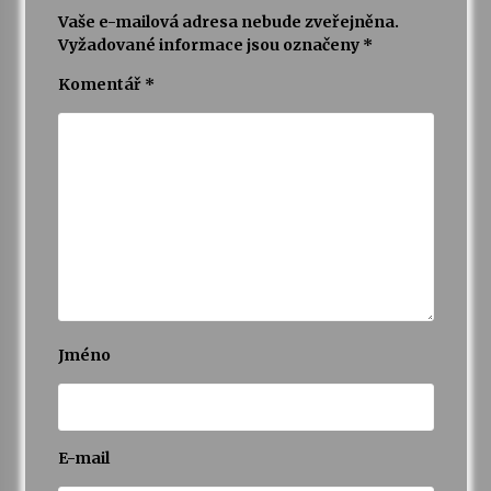
Vaše e-mailová adresa nebude zveřejněna.
Vyžadované informace jsou označeny
*
Komentář
*
Jméno
E-mail