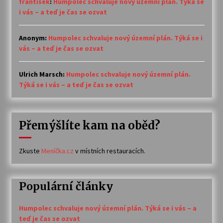
frantisek
:
Humpolec schvaluje nový územní plán. Týká se
i vás – a teď je čas se ozvat
Anonym
:
Humpolec schvaluje nový územní plán. Týká se i
vás – a teď je čas se ozvat
Ulrich Marsch
:
Humpolec schvaluje nový územní plán.
Týká se i vás – a teď je čas se ozvat
Přemýšlíte kam na oběd?
Zkuste
Meníčka.cz
v místních restauracích.
Populární články
Humpolec schvaluje nový územní plán. Týká se i vás – a
teď je čas se ozvat