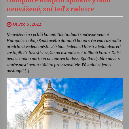
Humpolce koupilo Spolkový dům
neuváženě, zní teď z radnice
Út Pro 6 , 2022
Neuvážená a rychlá koupě. Tak hodnotí současné vedení
Humpolce nákup Spolkového domu. O koupi v červnu rozhodlo
předchozí vedení města většinou jedenácti hlasů z jednadvaceti
zastupitelů. Investice vyšla na osmadvacet milionů korun. Další
peníze budou potřeba na opravu budovy. Spolkový dům navíc v
současnosti nemá stálého provozovatele. Původní zájemce
odstoupil […]