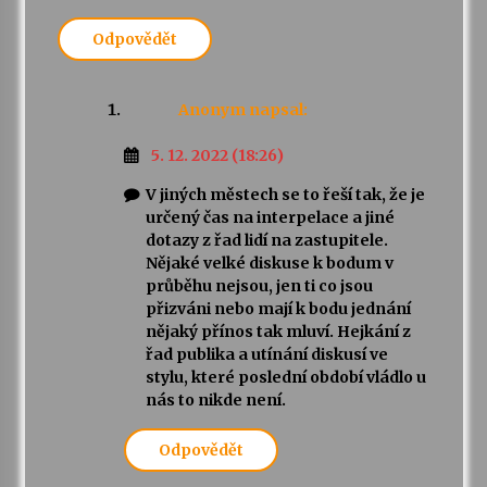
Odpovědět
Varhanní recitál Michala Novenka v Klášteře
Želiv
3. 7. 2026
Anonym
napsal:
Petr Adamec – Malovaný svět
5. 12. 2022 (18:26)
30. 6. 2026
V jiných městech se to řeší tak, že je
určený čas na interpelace a jiné
dotazy z řad lidí na zastupitele.
Nějaké velké diskuse k bodum v
průběhu nejsou, jen ti co jsou
přizváni nebo mají k bodu jednání
nějaký přínos tak mluví. Hejkání z
řad publika a utínání diskusí ve
stylu, které poslední období vládlo u
nás to nikde není.
Odpovědět