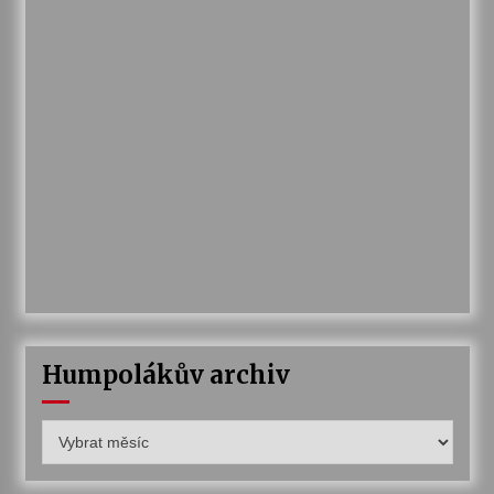
Humpolákův archiv
Humpolákův
archiv