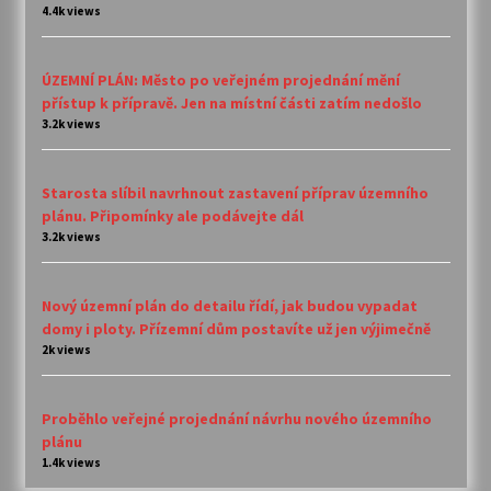
4.4k views
ÚZEMNÍ PLÁN: Město po veřejném projednání mění
přístup k přípravě. Jen na místní části zatím nedošlo
3.2k views
Starosta slíbil navrhnout zastavení příprav územního
plánu. Připomínky ale podávejte dál
3.2k views
Nový územní plán do detailu řídí, jak budou vypadat
domy i ploty. Přízemní dům postavíte už jen výjimečně
2k views
Proběhlo veřejné projednání návrhu nového územního
plánu
1.4k views