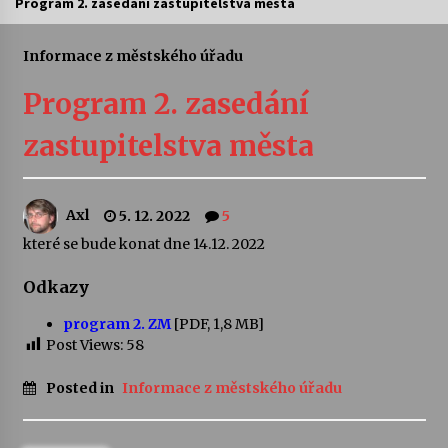
Program 2. zasedání zastupitelstva města
Letní koncerty ve Stromovce: Ars Camerata a
Sukuba Ensemble
Informace z městského úřadu
4. 8. 2026
Program 2. zasedání
Vernisáž výstavy Josefíny Duškové: Stávám se
zastupitelstva města
kapkou
30. 7. 2026
Axl
5. 12. 2022
5
Veselí muzikanti
30. 7. 2026
které se bude konat dne 14.12. 2022
Odkazy
Pozvánka na integrační festival Quijotova
program 2. ZM
[PDF, 1,8 MB]
šedesátka: 28. 7.–1. 8. 2026
Post Views:
58
28. 7. 2026
Posted in
Informace z městského úřadu
Letní koncerty ve Stromovce: Kolchoz a
Jenakaši
28. 7. 2026