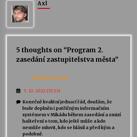
Axl
Votavžatský ploty
23. 7. 2026
Letní koncerty ve Stromovce: Rufus Miller
22. 7. 2026
5 thoughts on “
Program 2.
zasedání zastupitelstva města
”
Vysočinka
17. 7. 2026
Anonym
napsal:
5. 12. 2022 (17:23)
Ozvěny prázdnin
Konečně kvalitní jednací řád, doufám, že
14. 7. 2026
bude doplněn i patřičným informačním
systémem v Mikádu během zasedání a zmizí
hašteření o tom, kdo ještě může a kdo
Za kulturou kousek za Humpolec. V Želivě ožije
nemůže mluvit, kdo se hlásil a před kým a
odkaz Josefa Čapka
podobně.
13. 7. 2026