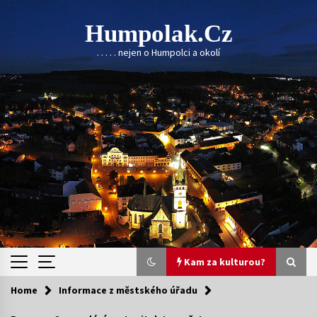
Skip
to
Humpolak.cz
content
. . . . . nejen o Humpolci a okolí
Kam za kulturou?
Home
Informace z městského úřadu
Kam za kulturou?