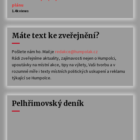
plánu
1.4k views
Máte text ke zveřejnění?
Pošlete nám ho. Mail je
redakce@humpolak.cz
Rádi zveřejníme aktuality, zajímavosti nejen o Humpolci,
upoutávky na místní akce, tipy na výlety, Vaši tvorbu a v
rozumné míře i texty místních politických uskupení a reklamu
týkající se Humpolce.
Pelhřimovský deník