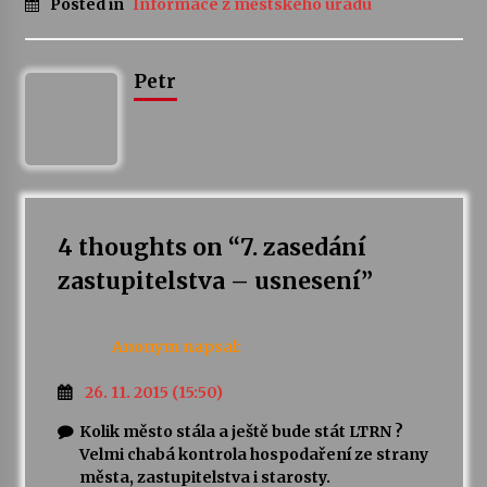
Posted in
Informace z městského úřadu
Votavžatský ploty
23. 7. 2026
Petr
Letní koncerty ve Stromovce: Rufus Miller
22. 7. 2026
4 thoughts on “
7. zasedání
Vysočinka
17. 7. 2026
zastupitelstva – usnesení
”
Ozvěny prázdnin
Anonym
napsal:
14. 7. 2026
26. 11. 2015 (15:50)
Kolik město stála a ještě bude stát LTRN ?
Za kulturou kousek za Humpolec. V Želivě ožije
Velmi chabá kontrola hospodaření ze strany
odkaz Josefa Čapka
města, zastupitelstva i starosty.
13. 7. 2026