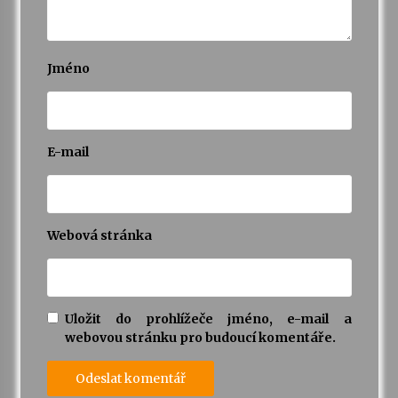
Jméno
E-mail
Webová stránka
Uložit do prohlížeče jméno, e-mail a
webovou stránku pro budoucí komentáře.