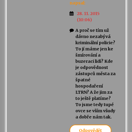
napsal:
28. 11. 2015
(10:06)
A proč se tím už
dávno nezabývá
kriminální policie?
To jí máme jen ke
šmírování a
buzeraci lidí? Kde
je odpovědnost
zástupců města za
špatné
hospodaření
LTRN? A že jim za
to ještě platíme?
To jsme tedy tupé
ovce se vším všudy
a dobře nám tak.
Odpovědět