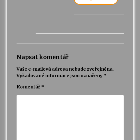
Napsat komentář
Vaše e-mailová adresa nebude zveřejněna.
Vyžadované informace jsou označeny
*
Komentář
*