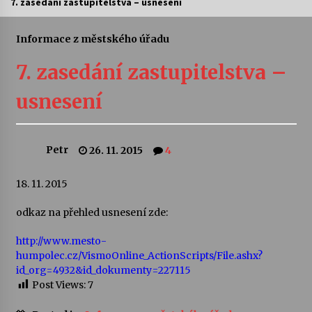
7. zasedání zastupitelstva – usnesení
Letní koncerty ve Stromovce: Ars Camerata a
Sukuba Ensemble
Informace z městského úřadu
4. 8. 2026
7. zasedání zastupitelstva –
Vernisáž výstavy Josefíny Duškové: Stávám se
usnesení
kapkou
30. 7. 2026
Petr
26. 11. 2015
4
Veselí muzikanti
30. 7. 2026
18. 11. 2015
odkaz na přehled usnesení zde:
Pozvánka na integrační festival Quijotova
šedesátka: 28. 7.–1. 8. 2026
http://www.mesto-
28. 7. 2026
humpolec.cz/VismoOnline_ActionScripts/File.ashx?
id_org=4932&id_dokumenty=227115
Letní koncerty ve Stromovce: Kolchoz a
Post Views:
7
Jenakaši
28. 7. 2026