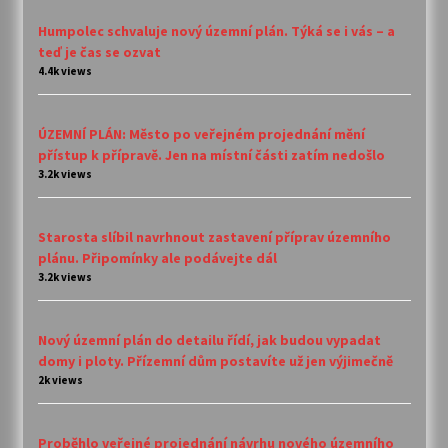
Humpolec schvaluje nový územní plán. Týká se i vás – a
teď je čas se ozvat
4.4k views
ÚZEMNÍ PLÁN: Město po veřejném projednání mění
přístup k přípravě. Jen na místní části zatím nedošlo
3.2k views
Starosta slíbil navrhnout zastavení příprav územního
plánu. Připomínky ale podávejte dál
3.2k views
Nový územní plán do detailu řídí, jak budou vypadat
domy i ploty. Přízemní dům postavíte už jen výjimečně
2k views
Proběhlo veřejné projednání návrhu nového územního