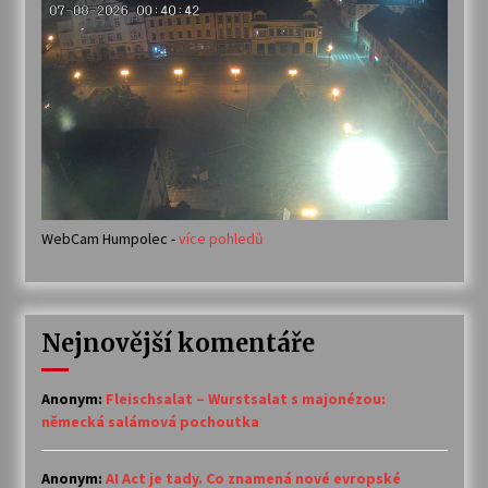
WebCam Humpolec -
více pohledů
Nejnovější komentáře
Anonym
:
Fleischsalat – Wurstsalat s majonézou:
německá salámová pochoutka
Anonym
:
AI Act je tady. Co znamená nové evropské