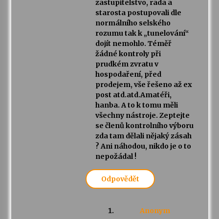
zastupitelstvo, rada a
starosta postupovali dle
normálního selského
rozumu tak k „tunelování“
dojít nemohlo. Téměř
žádné kontroly při
prudkém zvratu v
hospodaření, před
prodejem, vše řešeno až ex
post atd.atd.Amatéři,
hanba. A to k tomu měli
všechny nástroje. Zeptejte
se členů kontrolního výboru
zda tam dělali nějaký zásah
? Ani náhodou, nikdo je o to
nepožádal !
Odpovědět
Anonym