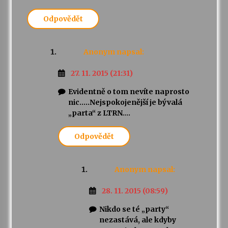
Odpovědět
Varhanní recitál Michala Novenka v Klášteře
Želiv
3. 7. 2026
Anonym
napsal:
Petr Adamec – Malovaný svět
27. 11. 2015 (21:31)
30. 6. 2026
Evidentně o tom nevíte naprosto
nic…..Nejspokojenější je bývalá
„parta“ z LTRN….
Odpovědět
Anonym
napsal:
28. 11. 2015 (08:59)
Nikdo se té „party“
nezastává, ale kdyby