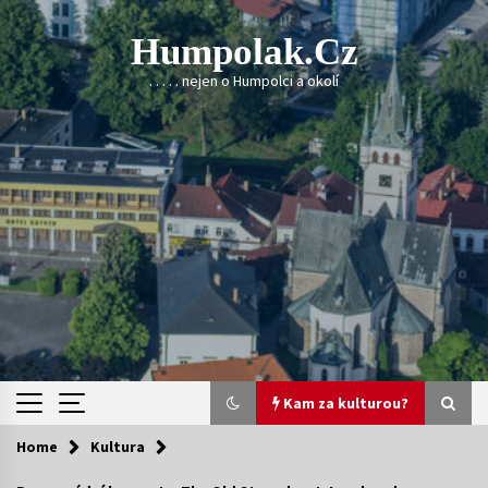
Skip
to
Humpolak.cz
content
. . . . . nejen o Humpolci a okolí
Kam za kulturou?
Home
Kultura
Kam za kulturou?