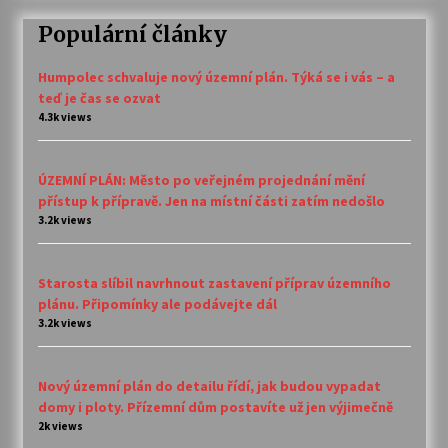
Populární články
Humpolec schvaluje nový územní plán. Týká se i vás – a
teď je čas se ozvat
4.3k views
ÚZEMNÍ PLÁN: Město po veřejném projednání mění
přístup k přípravě. Jen na místní části zatím nedošlo
3.2k views
Starosta slíbil navrhnout zastavení příprav územního
plánu. Připomínky ale podávejte dál
3.2k views
Nový územní plán do detailu řídí, jak budou vypadat
domy i ploty. Přízemní dům postavíte už jen výjimečně
2k views