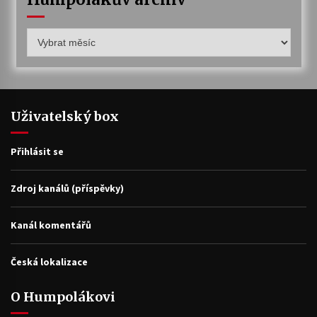
Humpolákův
archiv
Uživatelský box
Přihlásit se
Zdroj kanálů (příspěvky)
Kanál komentářů
Česká lokalizace
O Humpolákovi