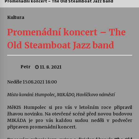
Promenádní koncert – The Old Steamboat Jazz band
Letní koncerty ve Stromovce: Ars Camerata a
Sukuba Ensemble
Kultura
4. 8. 2026
Promenádní koncert – The
Vernisáž výstavy Josefíny Duškové: Stávám se
Old Steamboat Jazz band
kapkou
30. 7. 2026
Petr
11. 8. 2021
Veselí muzikanti
30. 7. 2026
Neděle 15.08.2021 18:00
Místo konání: Humpolec, MIKÁDO, Havlíčkovo náměstí
Pozvánka na integrační festival Quijotova
šedesátka: 28. 7.–1. 8. 2026
MěKIS Humpolec si pro vás v letošním roce připravil
28. 7. 2026
žhavou novinku. Na otevřené scéně před novou budovou
MIKÁDA je pro vás každou sudou neděli v podvečer
Letní koncerty ve Stromovce: Kolchoz a
připraven promenádní koncert.
Jenakaši
28. 7. 2026