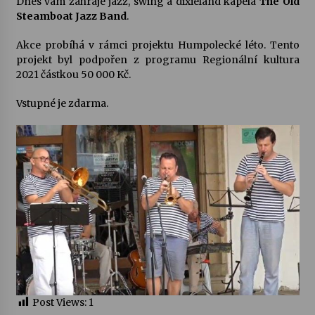
Dnes vám zahraje jazz, swing a dixieland kapela
The Old
Steamboat Jazz Band
.
Votavžatský ploty
Akce probíhá v rámci projektu Humpolecké léto. Tento
23. 7. 2026
projekt byl podpořen z programu Regionální kultura
2021 částkou 50 000 Kč.
Letní koncerty ve Stromovce: Rufus Miller
Vstupné je zdarma.
22. 7. 2026
Vysočinka
17. 7. 2026
Ozvěny prázdnin
14. 7. 2026
Za kulturou kousek za Humpolec. V Želivě ožije
odkaz Josefa Čapka
Post Views:
1
13. 7. 2026