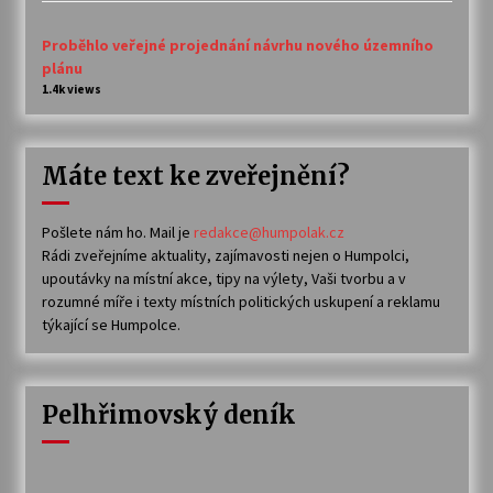
Proběhlo veřejné projednání návrhu nového územního
plánu
1.4k views
Máte text ke zveřejnění?
Pošlete nám ho. Mail je
redakce@humpolak.cz
Rádi zveřejníme aktuality, zajímavosti nejen o Humpolci,
upoutávky na místní akce, tipy na výlety, Vaši tvorbu a v
rozumné míře i texty místních politických uskupení a reklamu
týkající se Humpolce.
Pelhřimovský deník