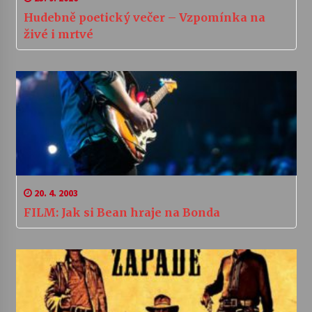
Hudebně poetický večer – Vzpomínka na
živé i mrtvé
20. 4. 2003
FILM: Jak si Bean hraje na Bonda