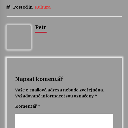
Posted in
Kultura
Varhanní recitál Michala Novenka v Klášteře
Želiv
3. 7. 2026
Petr
Petr Adamec – Malovaný svět
30. 6. 2026
Napsat komentář
Vaše e-mailová adresa nebude zveřejněna.
Vyžadované informace jsou označeny
*
Komentář
*