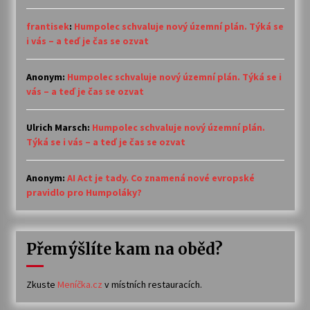
frantisek
:
Humpolec schvaluje nový územní plán. Týká se
i vás – a teď je čas se ozvat
Anonym
:
Humpolec schvaluje nový územní plán. Týká se i
vás – a teď je čas se ozvat
Ulrich Marsch
:
Humpolec schvaluje nový územní plán.
Týká se i vás – a teď je čas se ozvat
Anonym
:
AI Act je tady. Co znamená nové evropské
pravidlo pro Humpoláky?
Přemýšlíte kam na oběd?
Zkuste
Meníčka.cz
v místních restauracích.