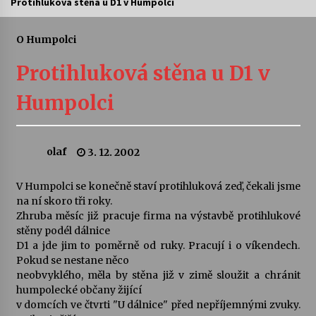
Protihluková stěna u D1 v Humpolci
Letní koncerty ve Stromovce: Ars Camerata a
Sukuba Ensemble
O Humpolci
4. 8. 2026
Protihluková stěna u D1 v
Vernisáž výstavy Josefíny Duškové: Stávám se
Humpolci
kapkou
30. 7. 2026
olaf
3. 12. 2002
Veselí muzikanti
30. 7. 2026
V Humpolci se konečně staví protihluková zeď, čekali jsme
na ní skoro tři roky.
Zhruba měsíc již pracuje firma na výstavbě protihlukové
Pozvánka na integrační festival Quijotova
šedesátka: 28. 7.–1. 8. 2026
stěny podél dálnice
28. 7. 2026
D1 a jde jim to poměrně od ruky. Pracují i o víkendech.
Pokud se nestane něco
neobvyklého, měla by stěna již v zimě sloužit a chránit
Letní koncerty ve Stromovce: Kolchoz a
humpolecké občany žijící
Jenakaši
v domcích ve čtvrti "U dálnice" před nepříjemnými zvuky.
28. 7. 2026