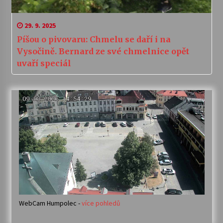
29. 9. 2025
Píšou o pivovaru: Chmelu se daří i na
Vysočině. Bernard ze své chmelnice opět
uvaří speciál
WebCam Humpolec -
více pohledů