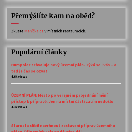
Přemýšlíte kam na oběd?
Zkuste
Meníčka.cz
v místních restauracích.
Populární články
Humpolec schvaluje nový územní plán. Týká se i vás – a
teď je čas se ozvat
4.6k views
ÚZEMNÍ PLÁN: Město po veřejném projednání mění
přístup k přípravě. Jen na místní části zatím nedošlo
3.3k views
Starosta slíbil navrhnout zastavení příprav územního
plánu. Připomínky ale podávejte dál