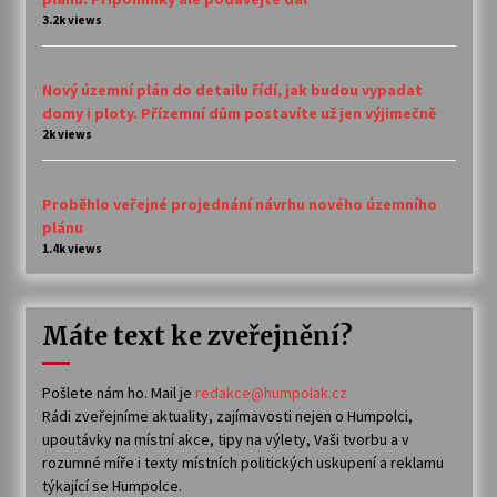
3.2k views
Nový územní plán do detailu řídí, jak budou vypadat
domy i ploty. Přízemní dům postavíte už jen výjimečně
2k views
Proběhlo veřejné projednání návrhu nového územního
plánu
1.4k views
Máte text ke zveřejnění?
Pošlete nám ho. Mail je
redakce@humpolak.cz
Rádi zveřejníme aktuality, zajímavosti nejen o Humpolci,
upoutávky na místní akce, tipy na výlety, Vaši tvorbu a v
rozumné míře i texty místních politických uskupení a reklamu
týkající se Humpolce.