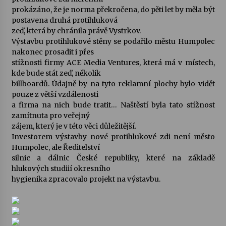
prokázáno, že je norma překročena, do pěti let by měla být
postavena druhá protihluková
Varhanní recitál Michala Novenka v Klášteře
zeď, která by chránila právě Vystrkov.
Želiv
Výstavbu protihlukové stěny se podařilo městu Humpolec
3. 7. 2026
nakonec prosadit i přes
stížnosti firmy ACE Media Ventures, která má v místech,
Petr Adamec – Malovaný svět
kde bude stát zeď, několik
30. 6. 2026
billboardů. Údajně by na tyto reklamní plochy bylo vidět
pouze z větší vzdálenosti
a firma na nich bude tratit… Naštěstí byla tato stížnost
zamítnuta pro veřejný
zájem, který je v této věci důležitější.
Investorem výstavby nové protihlukové zdi není město
Humpolec, ale Ředitelství
silnic a dálnic České republiky, které na základě
hlukových studiií okresního
hygienika zpracovalo projekt na výstavbu.