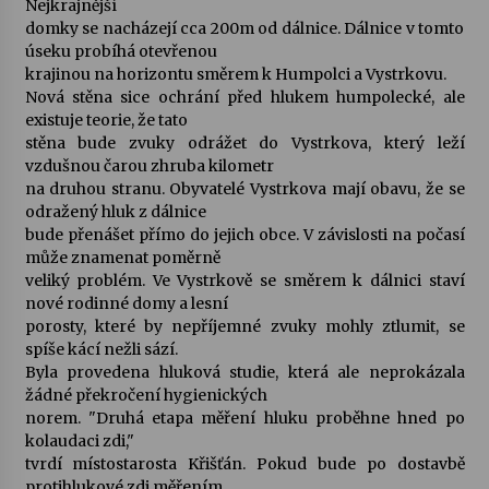
Nejkrajnější
domky se nacházejí cca 200m od dálnice. Dálnice v tomto
Votavžatský ploty
úseku probíhá otevřenou
23. 7. 2026
krajinou na horizontu směrem k Humpolci a Vystrkovu.
Nová stěna sice ochrání před hlukem humpolecké, ale
existuje teorie, že tato
stěna bude zvuky odrážet do Vystrkova, který leží
Letní koncerty ve Stromovce: Rufus Miller
vzdušnou čarou zhruba kilometr
22. 7. 2026
na druhou stranu. Obyvatelé Vystrkova mají obavu, že se
odražený hluk z dálnice
bude přenášet přímo do jejich obce. V závislosti na počasí
Vysočinka
může znamenat poměrně
17. 7. 2026
veliký problém. Ve Vystrkově se směrem k dálnici staví
nové rodinné domy a lesní
porosty, které by nepříjemné zvuky mohly ztlumit, se
Ozvěny prázdnin
spíše kácí nežli sází.
14. 7. 2026
Byla provedena hluková studie, která ale neprokázala
žádné překročení hygienických
norem. "Druhá etapa měření hluku proběhne hned po
kolaudaci zdi,"
Za kulturou kousek za Humpolec. V Želivě ožije
odkaz Josefa Čapka
tvrdí místostarosta Křišťán. Pokud bude po dostavbě
13. 7. 2026
protihlukové zdi měřením