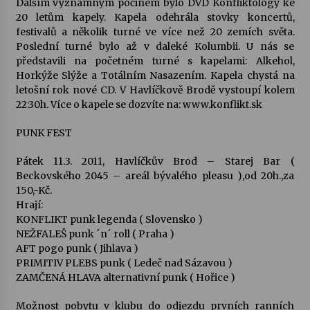
Dalším významným počinem bylo DVD Konfliktology ke
20 letům kapely. Kapela odehrála stovky koncertů,
Votavžatský ploty
festivalů a několik turné ve více než 20 zemích světa.
23. 7. 2026
Poslední turné bylo až v daleké Kolumbii. U nás se
představili na početném turné s kapelami: Alkehol,
Horkýže Slýže a Totálním Nasazením. Kapela chystá na
letošní rok nové CD. V Havlíčkově Brodě vystoupí kolem
Letní koncerty ve Stromovce: Rufus Miller
22:30h. Více o kapele se dozvíte na: www.konflikt.sk
22. 7. 2026
PUNK FEST
Vysočinka
Pátek 11.3. 2011, Havlíčkův Brod – Starej Bar (
17. 7. 2026
Beckovského 2045 – areál bývalého pleasu ),od 20h.,za
150,-Kč.
Hrají:
Ozvěny prázdnin
KONFLIKT punk legenda ( Slovensko )
14. 7. 2026
NEŽFALEŠ punk ´n´ roll ( Praha )
AFT pogo punk ( Jihlava )
PRIMITIV PLEBS punk ( Ledeč nad Sázavou )
ZAMČENÁ HLAVA alternativní punk ( Hořice )
Za kulturou kousek za Humpolec. V Želivě ožije
odkaz Josefa Čapka
Možnost pobytu v klubu do odjezdu prvních ranních
13. 7. 2026