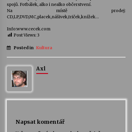
spojů. Fotbálek, alko i nealko občerstvení.
Na místě prodej:
Varhanní recitál Michala Novenka v Klášteře
CD,LP,DVD,MC,placek,nášivek,triček,knížek…
Želiv
3. 7. 2026
Info:www.cecek.com
Post Views:
3
Petr Adamec – Malovaný svět
30. 6. 2026
Posted in
Kultura
Axl
Napsat komentář