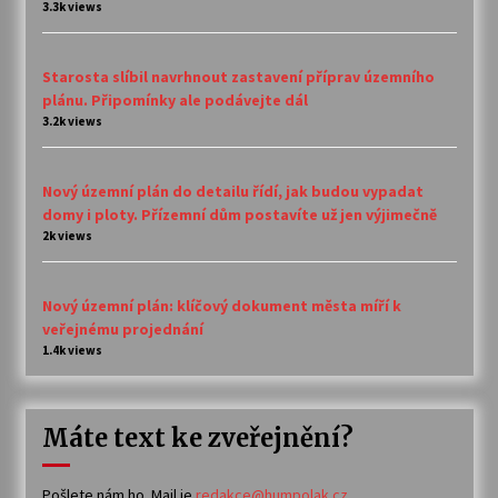
3.3k views
Starosta slíbil navrhnout zastavení příprav územního
plánu. Připomínky ale podávejte dál
3.2k views
Nový územní plán do detailu řídí, jak budou vypadat
domy i ploty. Přízemní dům postavíte už jen výjimečně
2k views
Nový územní plán: klíčový dokument města míří k
veřejnému projednání
1.4k views
Máte text ke zveřejnění?
Pošlete nám ho. Mail je
redakce@humpolak.cz