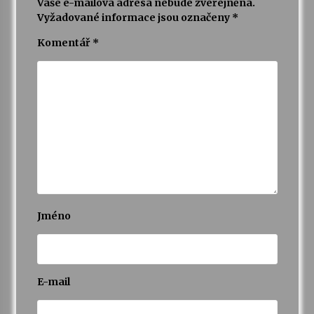
Vaše e-mailová adresa nebude zveřejněna.
Vyžadované informace jsou označeny
*
Komentář
*
Jméno
E-mail