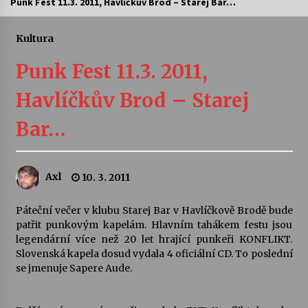
Punk Fest 11.3. 2011, Havlíčkův Brod – Starej Bar…
Letní koncerty ve Stromovce: Ars Camerata a
Sukuba Ensemble
Kultura
4. 8. 2026
Punk Fest 11.3. 2011,
Vernisáž výstavy Josefíny Duškové: Stávám se
Havlíčkův Brod – Starej
kapkou
30. 7. 2026
Bar…
Veselí muzikanti
30. 7. 2026
Axl
10. 3. 2011
Páteční večer v klubu Starej Bar v Havlíčkově Brodě bude
Pozvánka na integrační festival Quijotova
šedesátka: 28. 7.–1. 8. 2026
patřit punkovým kapelám. Hlavním tahákem festu jsou
28. 7. 2026
legendární více než 20 let hrající punkeři KONFLIKT.
Slovenská kapela dosud vydala 4 oficiální CD. To poslední
se jmenuje Sapere Aude.
Letní koncerty ve Stromovce: Kolchoz a
Jenakaši
28. 7. 2026