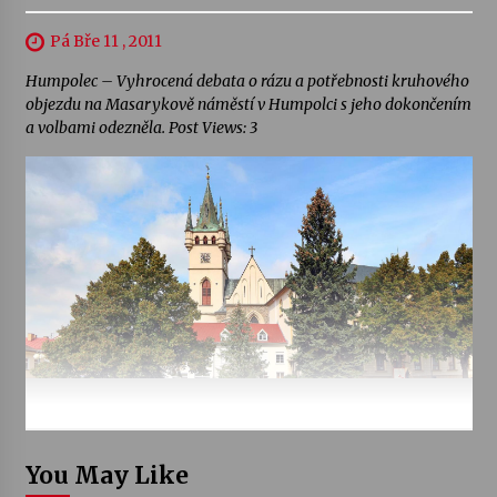
Pá Bře 11 , 2011
Humpolec – Vyhrocená debata o rázu a potřebnosti kruhového
objezdu na Masarykově náměstí v Humpolci s jeho dokončením
a volbami odezněla. Post Views: 3
You May Like