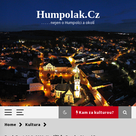
Skip
to
Humpolak.cz
content
. . . . . nejen o Humpolci a okolí
Kam za kulturou?
Home
Kultura
Kam za kulturou?