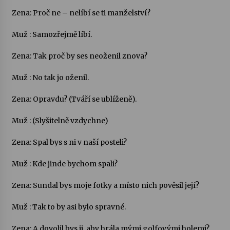
Zena: Proč ne – nelíbí se ti manželství?
Votavžatský ploty
23. 7. 2026
Muž : Samozřejmě líbí.
Zena: Tak proč by ses neoženil znova?
Letní koncerty ve Stromovce: Rufus Miller
Muž : No tak jo oženil.
22. 7. 2026
Zena: Opravdu? (Tváří se ublíženě).
Vysočinka
Muž : (Slyšitelně vzdychne)
17. 7. 2026
Zena: Spal bys s ni v naší posteli?
Ozvěny prázdnin
Muž : Kde jinde bychom spali?
14. 7. 2026
Zena: Sundal bys moje fotky a místo nich pověsil její?
Muž : Tak to by asi bylo spravné.
Za kulturou kousek za Humpolec. V Želivě ožije
odkaz Josefa Čapka
13. 7. 2026
Zena: A dovolil bys ji, aby hrála mými golfovými holemi?