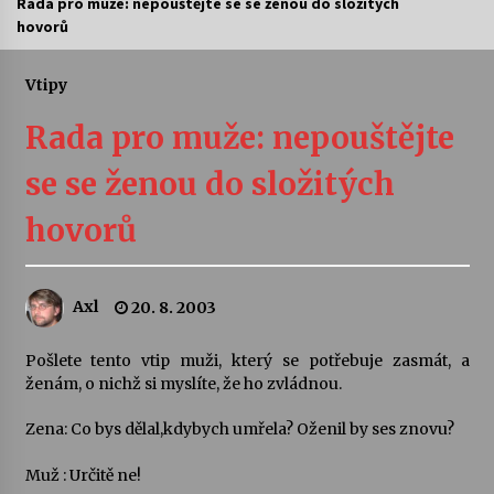
Rada pro muže: nepouštějte se se ženou do složitých
hovorů
Letní koncerty ve Stromovce: Ars Camerata a
Sukuba Ensemble
4. 8. 2026
Vtipy
Rada pro muže: nepouštějte
Vernisáž výstavy Josefíny Duškové: Stávám se
kapkou
se se ženou do složitých
30. 7. 2026
hovorů
Veselí muzikanti
30. 7. 2026
Axl
20. 8. 2003
Pozvánka na integrační festival Quijotova
šedesátka: 28. 7.–1. 8. 2026
Pošlete tento vtip muži, který se potřebuje zasmát, a
28. 7. 2026
ženám, o nichž si myslíte, že ho zvládnou.
Zena: Co bys dělal,kdybych umřela? Oženil by ses znovu?
Letní koncerty ve Stromovce: Kolchoz a
Jenakaši
Muž : Určitě ne!
28. 7. 2026