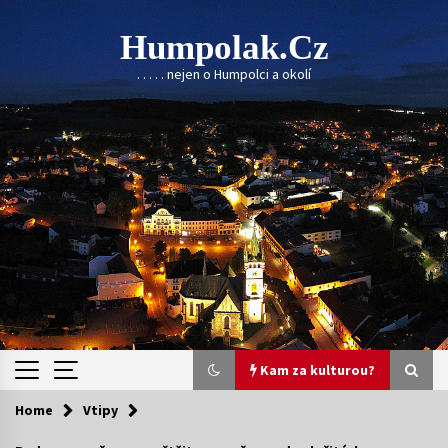
Skip
to
Humpolak.cz
content
. . . . . nejen o Humpolci a okolí
Kam za kulturou?
Home
Vtipy
Kam za kulturou?