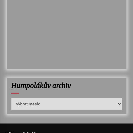
Humpolákův archiv
Humpolákův
archiv