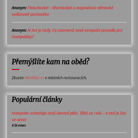
Anonym
:
Fleischsalat – Wurstsalat s majonézou: německá
salámová pochoutka
Anonym
:
AI Act je tady. Co znamená nové evropské pravidlo pro
Humpoláky?
Přemýšlíte kam na oběd?
Zkuste
Meníčka.cz
v místních restauracích.
Populární články
Humpolec schvaluje nový územní plán. Týká se i vás – a teď je čas
se ozvat
4.5k views