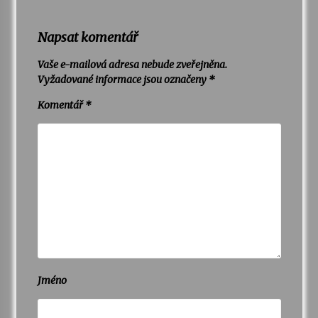
Napsat komentář
Vaše e-mailová adresa nebude zveřejněna.
Vyžadované informace jsou označeny
*
Komentář
*
Jméno