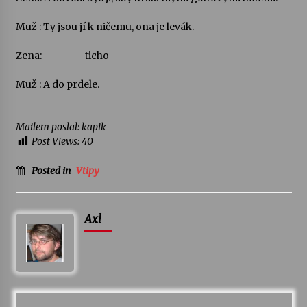
Muž : Ty jsou jí k ničemu, ona je levák.
Varhanní recitál Michala Novenka v Klášteře
Želiv
Zena: ———— ticho———–
3. 7. 2026
Muž : A do prdele.
Petr Adamec – Malovaný svět
30. 6. 2026
Mailem poslal: kapik
Post Views:
40
Posted in
Vtipy
Axl