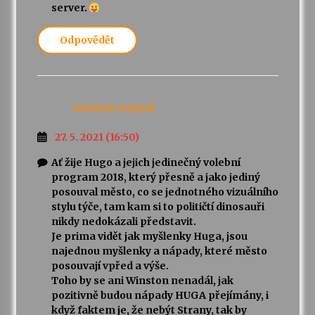
server.
Odpovědět
Anonym
napsal:
27. 5. 2021 (16:50)
Ať žije Hugo a jejich jedinečný volební
program 2018, který přesně a jako jediný
posouval město, co se jednotného vizuálního
stylu týče, tam kam si to političtí dinosauři
nikdy nedokázali představit.
Je prima vidět jak myšlenky Huga, jsou
najednou myšlenky a nápady, které město
posouvají vpřed a výše.
Toho by se ani Winston nenadál, jak
pozitivně budou nápady HUGA přejímány, i
když faktem je, že nebýt Strany, tak by