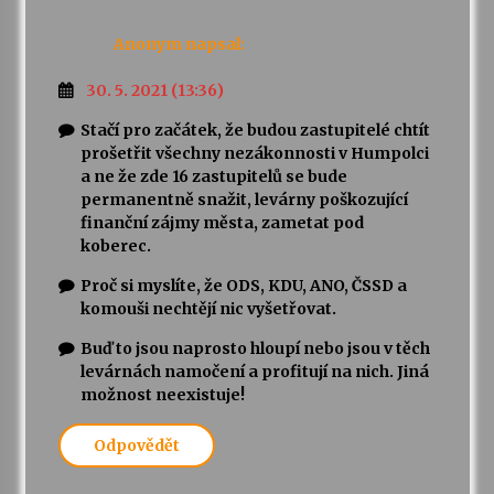
Anonym
napsal:
30. 5. 2021 (13:36)
Stačí pro začátek, že budou zastupitelé chtít
prošetřit všechny nezákonnosti v Humpolci
a ne že zde 16 zastupitelů se bude
permanentně snažit, levárny poškozující
finanční zájmy města, zametat pod
koberec.
Proč si myslíte, že ODS, KDU, ANO, ČSSD a
komouši nechtějí nic vyšetřovat.
Buď to jsou naprosto hloupí nebo jsou v těch
levárnách namočení a profitují na nich. Jiná
možnost neexistuje!
Odpovědět