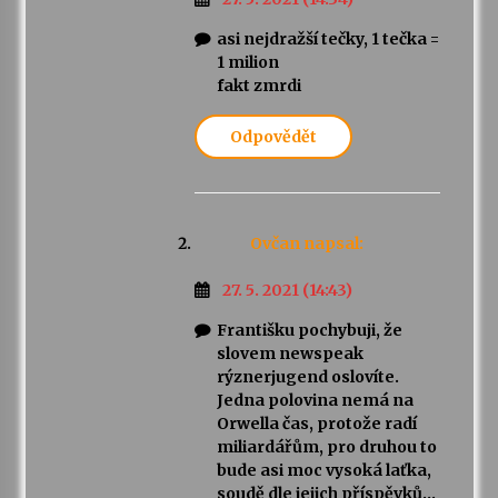
asi nejdražší tečky, 1 tečka =
1 milion
fakt zmrdi
Odpovědět
Ovčan
napsal:
27. 5. 2021 (14:43)
Františku pochybuji, že
slovem newspeak
rýznerjugend oslovíte.
Jedna polovina nemá na
Orwella čas, protože radí
miliardářům, pro druhou to
bude asi moc vysoká laťka,
soudě dle jejich příspěvků…