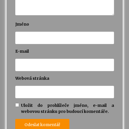
Jméno
E-mail
Webová stránka
Uložit do prohlížeče jméno, e-mail a
webovou stránku pro budoucí komentáře.