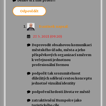
Děláte si z nás prdel!!!!
Odpovědět
Varhanní recitál Michala Novenka v Klášteře
Želiv
3. 7. 2026
frantisek
napsal:
Petr Adamec – Malovaný svět
27. 5. 2021 (09:20)
30. 6. 2026
Doprovodit obsahovou komunikaci
městského úřadu, města a jeho
příspěvkových organizací směrem
k veřejnosti jednotnou
profesionální formou
podpořit tak srozumitelnost
důležitých sdělení cestou konceptu
jednotné vizuální identity
podpoření hrdosti života ve městě
zatraktivnění Humpolce jako
turistického cíle