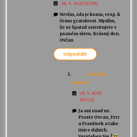
28. 5. 2021 (12:19)
Nevím, zda je komu, resp. k
čemu gratulovat. Myslím,
že se špatně orientujete v
psaném slovu. Krásný den.
Ovčan
Odpovědět
Anonym
napsal:
29. 5. 2021
(07:22)
Ja ani snad ne.
Proste Ovcan, Frrr
a Frantisek a take
tisice dalsich.
Verstehen Sie ?