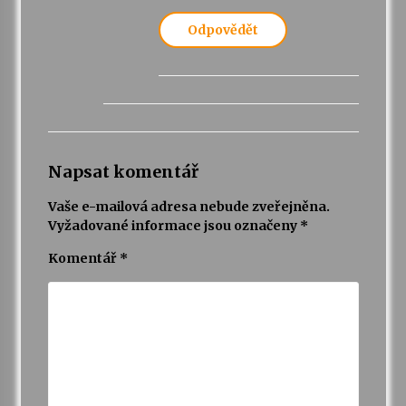
Odpovědět
Napsat komentář
Vaše e-mailová adresa nebude zveřejněna.
Vyžadované informace jsou označeny
*
Komentář
*