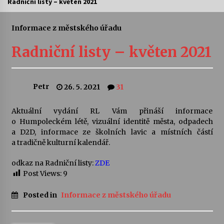
Radniční listy – květen 2021
Letní koncerty ve Stromovce: Ars Camerata a
Sukuba Ensemble
Informace z městského úřadu
4. 8. 2026
Radniční listy – květen 2021
Vernisáž výstavy Josefíny Duškové: Stávám se
kapkou
30. 7. 2026
Petr
26. 5. 2021
31
Veselí muzikanti
Aktuální vydání RL Vám přináší informace
30. 7. 2026
o Humpoleckém létě, vizuální identitě města, odpadech
a D2D, informace ze školních lavic a místních částí
a tradičně kulturní kalendář.
Pozvánka na integrační festival Quijotova
šedesátka: 28. 7.–1. 8. 2026
odkaz na Radniční listy:
ZDE
28. 7. 2026
Post Views:
9
Posted in
Informace z městského úřadu
Letní koncerty ve Stromovce: Kolchoz a
Jenakaši
28. 7. 2026