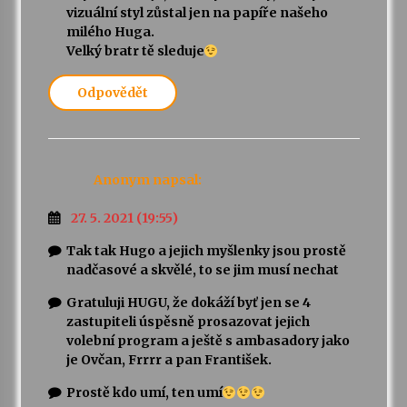
vizuální styl zůstal jen na papíře našeho
milého Huga.
Velký bratr tě sleduje
Odpovědět
Anonym
napsal:
27. 5. 2021 (19:55)
Tak tak Hugo a jejich myšlenky jsou prostě
nadčasové a skvělé, to se jim musí nechat
Gratuluji HUGU, že dokáží byť jen se 4
zastupiteli úspěsně prosazovat jejich
volební program a ještě s ambasadory jako
je Ovčan, Frrrr a pan František.
Prostě kdo umí, ten umí