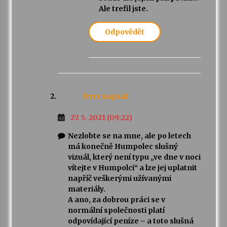
Ale trefil jste.
Odpovědět
frrrr
napsal:
27. 5. 2021 (09:22)
Nezlobte se na mne, ale po letech
má konečně Humpolec slušný
vizuál, který není typu „ve dne v noci
vítejte v Humpolci“ a lze jej uplatnit
napříč veškerými užívanými
materiály.
A ano, za dobrou práci se v
normální společnosti platí
odpovídající peníze – a toto slušná