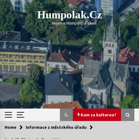
Skip
to
Humpolak.cz
content
. . . . . nejen o Humpolci a okolí
Kam za kulturou?
Home
Informace z městského úřadu
Kam za kulturou?