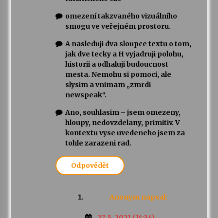
omezení takzvaného vizuálního
smogu ve veřejném prostoru.
A nasleduji dva sloupce textu o tom,
jak dve tecky a H vyjadruji polohu,
historii a odhaluji budoucnost
mesta. Nemohu si pomoci, ale
slysim a vnimam „zmrdi
newspeak“.
Ano, souhlasim – jsem omezeny,
hloupy, nedovzdelany, primitiv. V
kontextu vyse uvedeneho jsem za
tohle zarazeni rad.
Odpovědět
Anonym
napsal:
27. 5. 2021 (14:34)