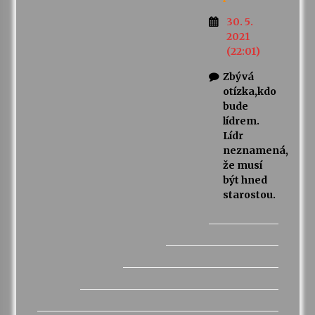
30. 5.
2021
(22:01)
Zbývá
otízka,kdo
bude
lídrem.
Lídr
neznamená,
že musí
být hned
starostou.