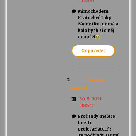
(13:38)
Mimochodem
Kratochvíl taky
žádný titul nemá a
kolo bych si o něj
neopřel
Odpovědět
Anonym
napsal:
30. 5. 2021
(18:54)
Proč tady melete
hned o
proletariátu..??
Ty podklady si umí