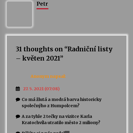
Petr
Votavžatský ploty
23. 7. 2026
Letní koncerty ve Stromovce: Rufus Miller
22. 7. 2026
31 thoughts on “
Radniční listy
– květen 2021
”
Vysočinka
17. 7. 2026
Anonym
napsal:
27. 5. 2021 (07:08)
Ozvěny prázdnin
Co má žlutá a modrá barva historicky
14. 7. 2026
společnýho z Humpolcem?
A za tyhle 2 tečky na vizitce Karla
Za kulturou kousek za Humpolec. V Želivě ožije
Kratochvíla utratilo město 2 miliony?
odkaz Josefa Čapka
13. 7. 2026