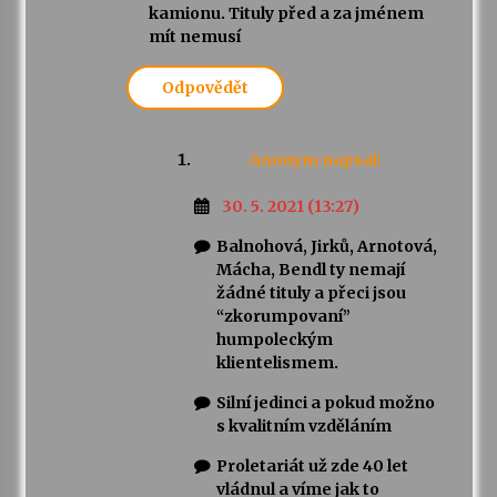
kamionu. Tituly před a za jménem
mít nemusí
Odpovědět
Anonym
napsal:
30. 5. 2021 (13:27)
Balnohová, Jirků, Arnotová,
Mácha, Bendl ty nemají
žádné tituly a přeci jsou
“zkorumpovaní”
humpoleckým
klientelismem.
Silní jedinci a pokud možno
s kvalitním vzděláním
Proletariát už zde 40 let
vládnul a víme jak to