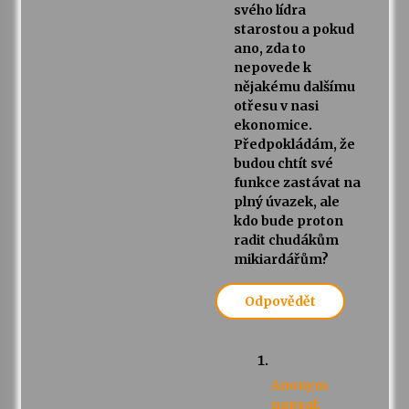
svého lídra
starostou a pokud
ano, zda to
nepovede k
nějakému dalšímu
otřesu v nasi
ekonomice.
Předpokládám, že
budou chtít své
funkce zastávat na
plný úvazek, ale
kdo bude proton
radit chudákům
mikiardářům?
Odpovědět
Anonym
napsal: