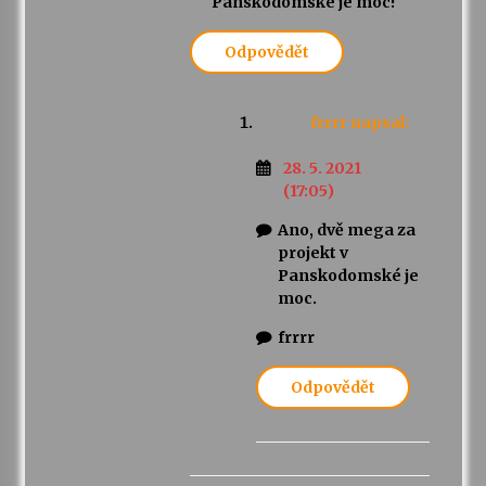
Panskodomske je moc!
Odpovědět
frrrr
napsal:
28. 5. 2021
(17:05)
Ano, dvě mega za
projekt v
Panskodomské je
moc.
frrrr
Odpovědět