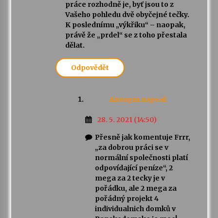
práce rozhodně je, byť jsou to z
Vašeho pohledu dvě obyčejné tečky.
K poslednímu „výkřiku“ – naopak,
právě že „prdel“ se z toho přestala
dělat.
Odpovědět
Anonym
napsal:
28. 5. 2021 (14:50)
Přesně jak komentuje Frrr,
„za dobrou práci se v
normální společnosti platí
odpovídající peníze“, 2
mega za 2 tecky je v
pořádku, ale 2 mega za
pořádný projekt 4
individualnich domků v