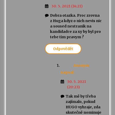
30. 5. 2021 (14:21)
Dobra otazka. Proc zrovna
z Huga kdyz o nich nevis nic
a soused nestranik na
kandidadce za xy by byl pro
tebe tim pravym ?
Odpovědět
Anonym
napsal:
30. 5. 2021
(20:23)
Tak mě by třeba
zajímalo, pokud
HUGO vyhraje, zda
skutečně nominuje