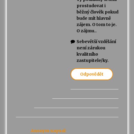
prostudovat i
běžný člověk pokud
bude mít hlavně
zájem. O tom to je.
O zájmu..
Sebevětší vzdělání
není zárukou
kvalitního
zastupitele/ky.
Odpovědět
Anonym
napsal: