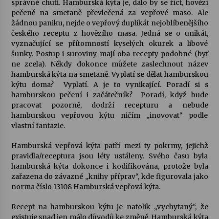
správné chuti. Hamburská kýta je, dalo by se říct, hovězí
pečeně na smetaně převlečená za vepřové maso. Ale
Votavžatský ploty
žádnou paniku, nejde o vepřový duplikát nejoblíbenějšího
23. 7. 2026
českého receptu z hovězího masa. Jedná se o unikát,
vyznačující se přítomností kyselých okurek a libové
šunky. Postup i suroviny mají oba recepty podobné (byť
ne zcela). Někdy dokonce můžete zaslechnout název
Letní koncerty ve Stromovce: Rufus Miller
hamburská kýta na smetaně. Vyplatí se dělat hamburskou
22. 7. 2026
kýtu doma? Vyplatí. A je to vynikající. Poradí si s
hamburskou pečení i začátečník? Poradí, když bude
pracovat pozorně, dodrží recepturu a nebude
Vysočinka
hamburskou vepřovou kýtu ničím „inovovat“ podle
17. 7. 2026
vlastní fantazie.
Hamburská vepřová kýta patří mezi ty pokrmy, jejichž
Ozvěny prázdnin
pravidla/receptura jsou léty ustáleny. Svého času byla
14. 7. 2026
hamburská kýta dokonce i kodifikována, protože byla
zařazena do závazné „knihy příprav“, kde figurovala jako
norma číslo 13108 Hamburská vepřová kýta.
Za kulturou kousek za Humpolec. V Želivě ožije
Recept na hamburskou kýtu je natolik „vychytaný“, že
odkaz Josefa Čapka
existuje snad jen málo důvodů ke změně. Hamburská kýta
13. 7. 2026