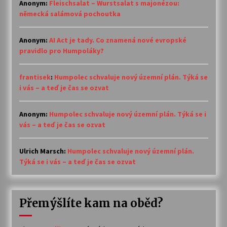
Anonym
:
Fleischsalat – Wurstsalat s majonézou:
německá salámová pochoutka
Anonym
:
AI Act je tady. Co znamená nové evropské
pravidlo pro Humpoláky?
frantisek
:
Humpolec schvaluje nový územní plán. Týká se
i vás – a teď je čas se ozvat
Anonym
:
Humpolec schvaluje nový územní plán. Týká se i
vás – a teď je čas se ozvat
Ulrich Marsch
:
Humpolec schvaluje nový územní plán.
Týká se i vás – a teď je čas se ozvat
Přemýšlíte kam na oběd?