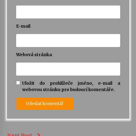
E-mail
Webová stránka
Uložit do prohlížeče jméno, e-mail a
webovou stránku pro budoucí komentáře.
Next Post