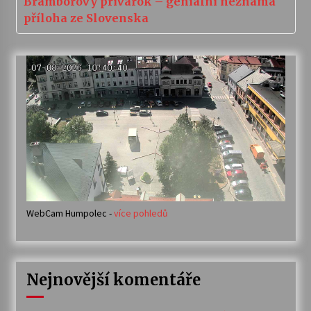
Bramborový privarok – geniální neznámá
příloha ze Slovenska
WebCam Humpolec -
více pohledů
Nejnovější komentáře