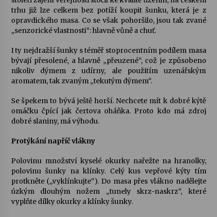
trhu již lze celkem bez potíží koupit šunku, která je z
opravdického masa. Co se však pohoršilo, jsou tak zvané
„senzorické vlastnosti“: hlavně vůně a chuť.
I ty nejdražší šunky s téměř stoprocentním podílem masa
bývají přesolené, a hlavně „přeuzené“, což je způsobeno
nikoliv dýmem z udírny, ale použitím uzenářským
aromatem, tak zvaným „tekutým dýmem“.
Se špekem to bývá ještě horší. Nechcete mít k dobré kýtě
omáčku čpící jak čertova oháňka. Proto kdo má zdroj
dobré slaniny, má výhodu.
Protýkání napříč vlákny
Polovinu množství kyselé okurky nařežte na hranolky,
polovinu šunky na klínky. Celý kus vepřové kýty tím
protkněte („vyklínkujte“). Do masa přes vlákno nadělejte
úzkým dlouhým nožem „tunely skrz-naskrz“, které
vyplňte dílky okurky a klínky šunky.