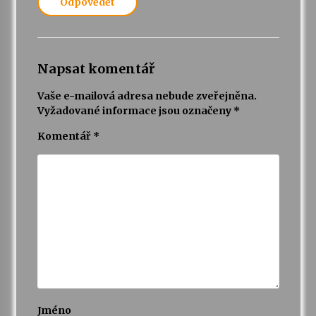
Odpovědět
Napsat komentář
Vaše e-mailová adresa nebude zveřejněna.
Vyžadované informace jsou označeny
*
Komentář
*
Jméno