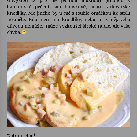
Obvyklou (a pro mě jedinou možnou) přílohou k
hamburské pečeni jsou houskové, nebo karlovarské
knedlíky. Nic jiného by u mě s touhle omáčkou ke stolu
nesmělo. Kdo není na knedlíky, nebo je z nějakého
důvodu nemůže, může vyzkoušet široké nudle. Ale vaše
chyba.
Dobrou chuť!