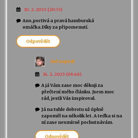
10. 2. 2023 (20:33)
Ano,poctivá a pravá hamburská
omáčka.Díky za připomenutí.
Odpovědět
Axl
napsal:
14. 2. 2023 (06:46)
A já Vám zase moc děkuji za
přečtení mého článku. Jsem moc
rád, jestli Vás inspiroval.
Já na tuhle dobrotu už úplně
zapoměl na několik let. A teďka si na
ní zase nesmírně pochutnávám.
Odpovědět