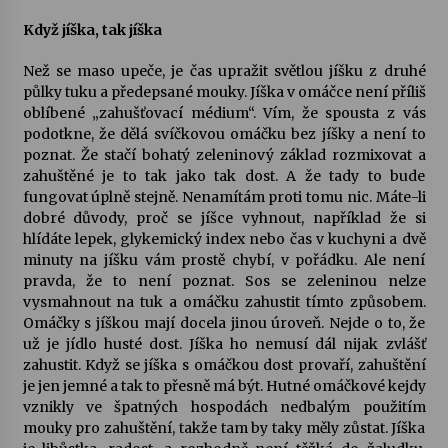
Když jíška, tak jíška
Než se maso upeče, je čas upražit světlou jíšku z druhé
půlky tuku a předepsané mouky. Jíška v omáčce není příliš
oblíbené „zahušťovací médium“. Vím, že spousta z vás
podotkne, že dělá svíčkovou omáčku bez jíšky a není to
poznat. Že stačí bohatý zeleninový základ rozmixovat a
zahuštěné je to tak jako tak dost. A že tady to bude
fungovat úplně stejně. Nenamítám proti tomu nic. Máte-li
dobré důvody, proč se jíšce vyhnout, například že si
hlídáte lepek, glykemický index nebo čas v kuchyni a dvě
minuty na jíšku vám prostě chybí, v pořádku. Ale není
pravda, že to není poznat. Sos se zeleninou nelze
vysmahnout na tuk a omáčku zahustit tímto způsobem.
Omáčky s jíškou mají docela jinou úroveň. Nejde o to, že
už je jídlo husté dost. Jíška ho nemusí dál nijak zvlášť
zahustit. Když se jíška s omáčkou dost provaří, zahuštění
je jen jemné a tak to přesně má být. Hutné omáčkové kejdy
vznikly ve špatných hospodách nedbalým použitím
mouky pro zahuštění, takže tam by taky měly zůstat. Jíška