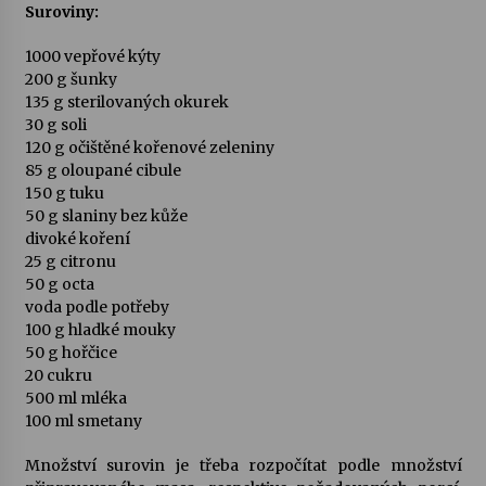
Suroviny:
1000 vepřové kýty
200 g šunky
135 g sterilovaných okurek
30 g soli
120 g očištěné kořenové zeleniny
85 g oloupané cibule
150 g tuku
50 g slaniny bez kůže
divoké koření
25 g citronu
50 g octa
voda podle potřeby
100 g hladké mouky
50 g hořčice
20 cukru
500 ml mléka
100 ml smetany
Množství surovin je třeba rozpočítat podle množství