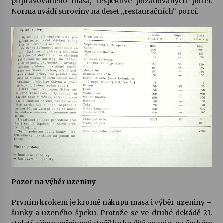
připravovaného masa, respektive požadovaných porcí.
Norma uvádí suroviny na deset „restauračních“ porcí.
Pozor na výběr uzeniny
Prvním krokem je kromě nákupu masa i výběr uzeniny –
šunky a uzeného špeku. Protože se ve druhé dekádě 21.
století zájem veřejnosti stočil ke kvalitě uzenin, na českém