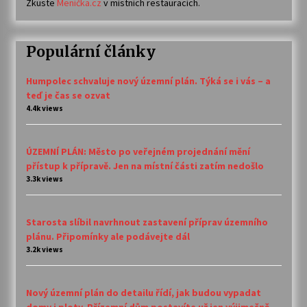
Zkuste
Meníčka.cz
v místních restauracích.
Populární články
Humpolec schvaluje nový územní plán. Týká se i vás – a
teď je čas se ozvat
4.4k views
ÚZEMNÍ PLÁN: Město po veřejném projednání mění
přístup k přípravě. Jen na místní části zatím nedošlo
3.3k views
Starosta slíbil navrhnout zastavení příprav územního
plánu. Připomínky ale podávejte dál
3.2k views
Nový územní plán do detailu řídí, jak budou vypadat