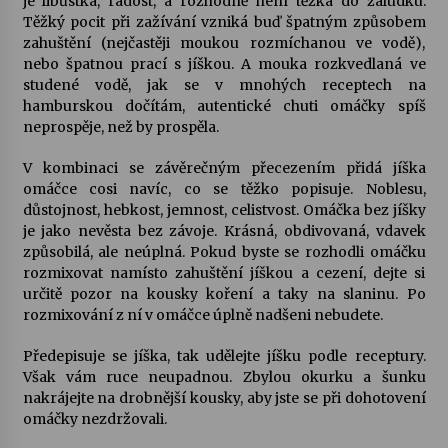
je libůstka, radost, a rozhodně není těžká do žaludku.
Těžký pocit při zažívání vzniká buď špatným způsobem
zahuštění (nejčastěji moukou rozmíchanou ve vodě),
nebo špatnou prací s jíškou. A mouka rozkvedlaná ve
studené vodě, jak se v mnohých receptech na
hamburskou dočítám, autentické chuti omáčky spíš
neprospěje, než by prospěla.
V kombinaci se závěrečným přecezením přidá jíška
omáčce cosi navíc, co se těžko popisuje. Noblesu,
důstojnost, hebkost, jemnost, celistvost. Omáčka bez jíšky
je jako nevěsta bez závoje. Krásná, obdivovaná, vdavek
způsobilá, ale neúplná. Pokud byste se rozhodli omáčku
rozmixovat namísto zahuštění jíškou a cezení, dejte si
určitě pozor na kousky koření a taky na slaninu. Po
rozmixování z ní v omáčce úplně nadšeni nebudete.
Předepisuje se jíška, tak udělejte jíšku podle receptury.
Však vám ruce neupadnou. Zbylou okurku a šunku
nakrájejte na drobnější kousky, aby jste se při dohotovení
omáčky nezdržovali.