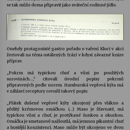
se tak může doma připravit jako sváteční rodinné jídlo.
Varhanní recitál Michala Novenka v Klášteře
Želiv
3. 7. 2026
Petr Adamec – Malovaný svět
30. 6. 2026
Onehdy protagonisté gastro pořadu o vaření Kluci v akci
žertovali na téma ustálených frází v kdysi závazné knize
příprav.
„Pokrm má typickou chuť a vůni po použitých
surovinách…,“ citovali úvodní popisy pokrmů
připravených podle norem. Hamburská vepřová kýta má
v záhlaví receptury rovněž takový popis:
„Plátek dušené vepřové kýty ukrojený přes vlákno a
přelitý krémovou omáčkou. (…) Maso je šťavnaté, má
typickou vůni a chuť, je protýkané šunkou a okurkou.
Omáčka je smetanově nažloutlá, má jemnou pikantní chuť
a hustější konzistenci. Maso může být ukrojeno ve dvou