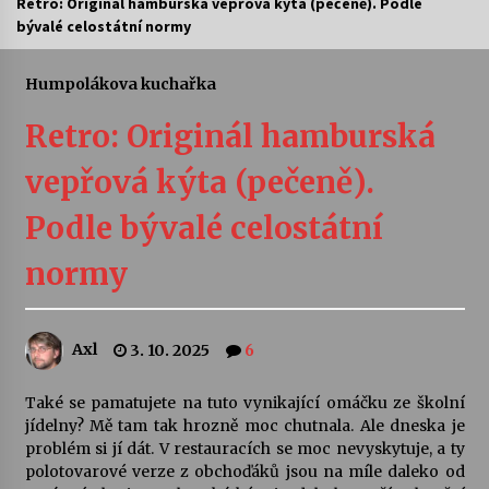
Retro: Originál hamburská vepřová kýta (pečeně). Podle
bývalé celostátní normy
Letní koncerty ve Stromovce: Ars Camerata a
Sukuba Ensemble
4. 8. 2026
Humpolákova kuchařka
Retro: Originál hamburská
Vernisáž výstavy Josefíny Duškové: Stávám se
kapkou
vepřová kýta (pečeně).
30. 7. 2026
Podle bývalé celostátní
Veselí muzikanti
30. 7. 2026
normy
Pozvánka na integrační festival Quijotova
Axl
3. 10. 2025
6
šedesátka: 28. 7.–1. 8. 2026
28. 7. 2026
Také se pamatujete na tuto vynikající omáčku ze školní
jídelny? Mě tam tak hrozně moc chutnala. Ale dneska je
Letní koncerty ve Stromovce: Kolchoz a
problém si jí dát. V restauracích se moc nevyskytuje, a ty
Jenakaši
polotovarové verze z obchoďáků jsou na míle daleko od
28. 7. 2026