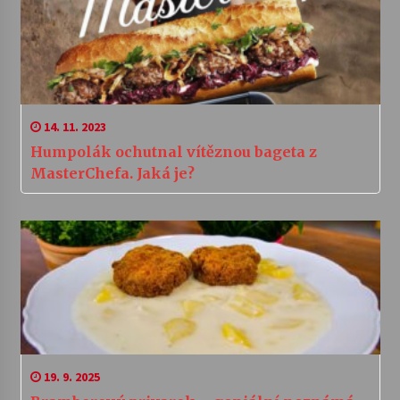
14. 11. 2023
Humpolák ochutnal vítěznou bageta z
MasterChefa. Jaká je?
19. 9. 2025