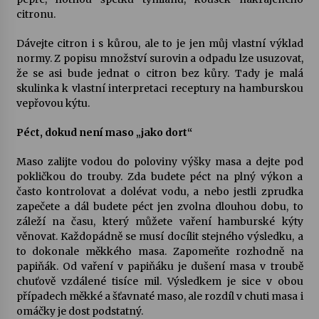
citronu.
Dávejte citron i s kůrou, ale to je jen můj vlastní výklad
normy. Z popisu množství surovin a odpadu lze usuzovat,
že se asi bude jednat o citron bez kůry. Tady je malá
skulinka k vlastní interpretaci receptury na hamburskou
vepřovou kýtu.
Péct, dokud není maso „jako dort“
Maso zalijte vodou do poloviny výšky masa a dejte pod
pokličkou do trouby. Zda budete péct na plný výkon a
často kontrolovat a dolévat vodu, a nebo jestli zprudka
zapečete a dál budete péct jen zvolna dlouhou dobu, to
záleží na času, který můžete vaření hamburské kýty
věnovat. Každopádně se musí docílit stejného výsledku, a
to dokonale měkkého masa. Zapomeňte rozhodně na
papiňák. Od vaření v papiňáku je dušení masa v troubě
chuťově vzdálené tisíce mil. Výsledkem je sice v obou
případech měkké a šťavnaté maso, ale rozdíl v chuti masa i
omáčky je dost podstatný.