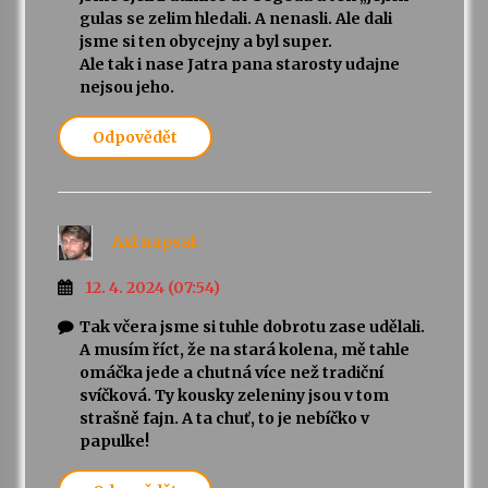
gulas se zelim hledali. A nenasli. Ale dali
jsme si ten obycejny a byl super.
Ale tak i nase Jatra pana starosty udajne
nejsou jeho.
Odpovědět
Axl
napsal:
12. 4. 2024 (07:54)
Tak včera jsme si tuhle dobrotu zase udělali.
A musím říct, že na stará kolena, mě tahle
omáčka jede a chutná více než tradiční
svíčková. Ty kousky zeleniny jsou v tom
strašně fajn. A ta chuť, to je nebíčko v
papulke!