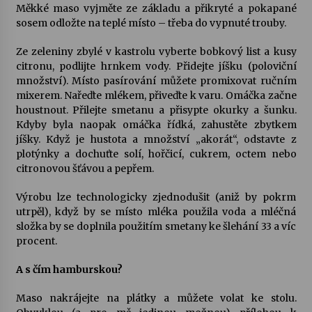
Měkké maso vyjměte ze základu a přikryté a pokapané
sosem odložte na teplé místo – třeba do vypnuté trouby.
Ze zeleniny zbylé v kastrolu vyberte bobkový list a kusy
citronu, podlijte hrnkem vody. Přidejte jíšku (poloviční
množství). Místo pasírování můžete promixovat ručním
mixerem. Nařeďte mlékem, přiveďte k varu. Omáčka začne
houstnout. Přilejte smetanu a přisypte okurky a šunku.
Kdyby byla naopak omáčka řídká, zahustěte zbytkem
jíšky. Když je hustota a množství „akorát“, odstavte z
plotýnky a dochuťte solí, hořčicí, cukrem, octem nebo
citronovou šťávou a pepřem.
Výrobu lze technologicky zjednodušit (aniž by pokrm
utrpěl), když by se místo mléka použila voda a mléčná
složka by se doplnila použitím smetany ke šlehání 33 a víc
procent.
A s čím hamburskou?
Maso nakrájejte na plátky a můžete volat ke stolu.