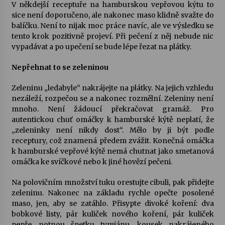
V někdejší receptuře na hamburskou vepřovou kýtu to
sice není doporučeno, ale nakonec maso klidně svažte do
balíčku. Není to nijak moc práce navíc, ale ve výsledku se
tento krok pozitivně projeví. Při pečení z něj nebude nic
vypadávat a po upečení se bude lépe řezat na plátky.
Nepřehnat to se zeleninou
Zeleninu „ledabyle“ nakrájejte na plátky. Na jejich vzhledu
nezáleží, rozpečou se a nakonec rozmělní. Zeleniny není
mnoho. Není žádoucí překračovat gramáž. Pro
autentickou chuť omáčky k hamburské kýtě neplatí, že
„zeleninky není nikdy dost“. Mělo by ji být podle
receptury, což znamená předem zvážit. Konečná omáčka
k hamburské vepřové kýtě nemá chutnat jako smetanová
omáčka ke svíčkové nebo k jiné hovězí pečeni.
Na polovičním množství tuku orestujte cibuli, pak přidejte
zeleninu. Nakonec na základu rychle opečte posolené
maso, jen, aby se zatáhlo. Přisypte divoké koření: dva
bobkové listy, pár kuliček nového koření, pár kuliček
pepře, notnou špetku tymiánu, kousek nakrájeného