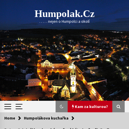
Skip
to
Humpolak.cz
content
. . . . . nejen o Humpolci a okolí
Kam za kulturou?
Home
Humpolákova kuchařka
Kam za kulturou?