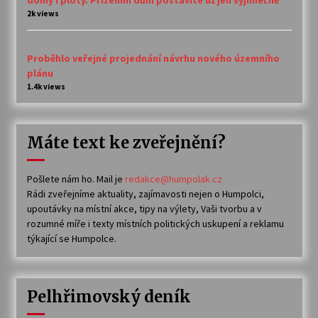
domy i ploty. Přízemní dům postavíte už jen výjimečně
2k views
Proběhlo veřejné projednání návrhu nového územního
plánu
1.4k views
Máte text ke zveřejnění?
Pošlete nám ho. Mail je
redakce@humpolak.cz
Rádi zveřejníme aktuality, zajímavosti nejen o Humpolci,
upoutávky na místní akce, tipy na výlety, Vaši tvorbu a v
rozumné míře i texty místních politických uskupení a reklamu
týkající se Humpolce.
Pelhřimovský deník