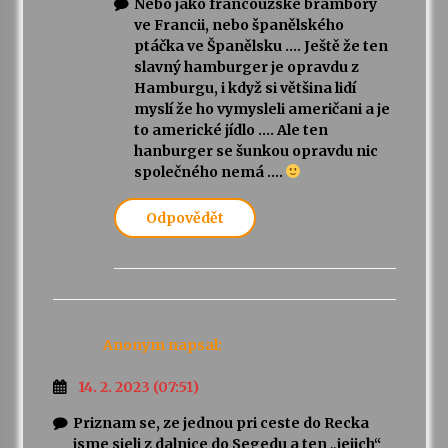
Nebo jako francouzské brambory
ve Francii, nebo španělského
ptáčka ve Španělsku …. Ještě že ten
slavný hamburger je opravdu z
Hamburgu, i když si většina lidí
myslí že ho vymysleli američani a je
to americké jídlo …. Ale ten
hanburger se šunkou opravdu nic
společného nemá ….
Odpovědět
Anonym
napsal:
14. 2. 2023 (07:51)
Priznam se, ze jednou pri ceste do Recka
jsme sjeli z dalnice do Segedu a ten „jejich“