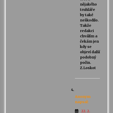
nějakého
truhláře
by také
neškodilo.
Takže
redakci
chválím a
čekám jen
kdy se
objeví další
podobný
počin.
Z.Loskot
Anonym
napsal:
22. 2.