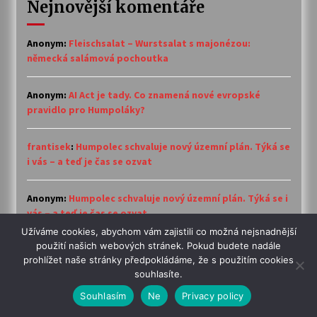
Nejnovější komentáře
Anonym
:
Fleischsalat – Wurstsalat s majonézou:
německá salámová pochoutka
Anonym
:
AI Act je tady. Co znamená nové evropské
pravidlo pro Humpoláky?
frantisek
:
Humpolec schvaluje nový územní plán. Týká se
i vás – a teď je čas se ozvat
Anonym
:
Humpolec schvaluje nový územní plán. Týká se i
vás – a teď je čas se ozvat
Užíváme cookies, abychom vám zajistili co možná nejsnadnější
použití našich webových stránek. Pokud budete nadále
Ulrich Marsch
:
Humpolec schvaluje nový územní plán.
prohlížet naše stránky předpokládáme, že s použitím cookies
Týká se i vás – a teď je čas se ozvat
souhlasíte.
Souhlasím
Ne
Privacy policy