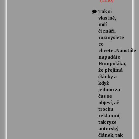
(11:10)
Tak si
vlastně,
milí
čtenáři,
rozmyslete
co
chcete..Naustále
napadáte
Humpoláka,
že přejímá
články a
když
jednou za
čas se
objeví, ač
trochu
reklamní,
tak ryze
autorský
článek, tak