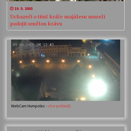
19. 5. 2003
Uchazeči o titul krále majálesu museli
podojit umělou krávu
WebCam Humpolec -
více pohledů