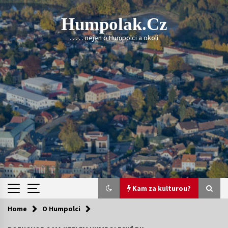
Skip
to
Humpolak.cz
content
. . . . . nejen o Humpolci a okolí
Kam za kulturou?
Home
O Humpolci
Kam za kulturou?