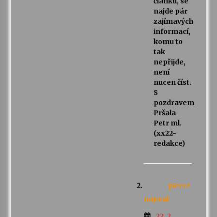
článku, se
najde pár
zajímavých
informací,
komu to
tak
nepřijde,
není
nucen číst.
S
pozdravem
Pršala
Petr ml.
(xx22-
redakce)
pierre
napsal:
22. 2.