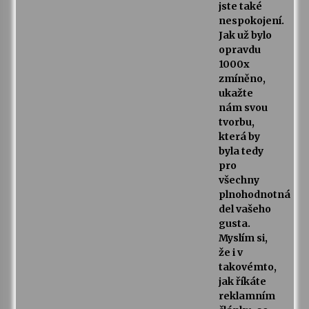
jste také
nespokojení.
Jak už bylo
opravdu
1000x
zmíněno,
ukažte
nám svou
tvorbu,
která by
byla tedy
pro
všechny
plnohodnotná
del vašeho
gusta.
Myslím si,
že i v
takovémto,
jak říkáte
reklamním