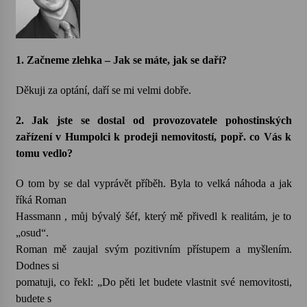
Votavžatský ploty
23. 7. 2026
1. Začneme zlehka – Jak se máte, jak se daří?
Děkuji za optání, daří se mi velmi dobře.
Letní koncerty ve Stromovce: Rufus Miller
22. 7. 2026
2. Jak jste se dostal od provozovatele pohostinských
zařízení v Humpolci k prodeji nemovitostí, popř. co Vás k
tomu vedlo?
Vysočinka
17. 7. 2026
O tom by se dal vyprávět příběh. Byla to velká náhoda a jak
říká Roman
Hassmann , můj bývalý šéf, který mě přivedl k realitám, je to
Ozvěny prázdnin
14. 7. 2026
„osud“.
Roman mě zaujal svým pozitivním přístupem a myšlením.
Dodnes si
Za kulturou kousek za Humpolec. V Želivě ožije
pomatuji, co řekl: „Do pěti let budete vlastnit své nemovitosti,
odkaz Josefa Čapka
budete s
13. 7. 2026