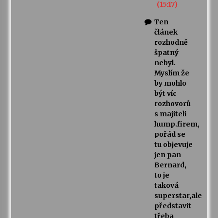
(15:17)
Ten
článek
rozhodně
špatný
nebyl.
Myslím že
by mohlo
být víc
rozhovorů
s majiteli
hump.firem,
pořád se
tu objevuje
jen pan
Bernard,
to je
taková
superstar,ale
představit
třeba