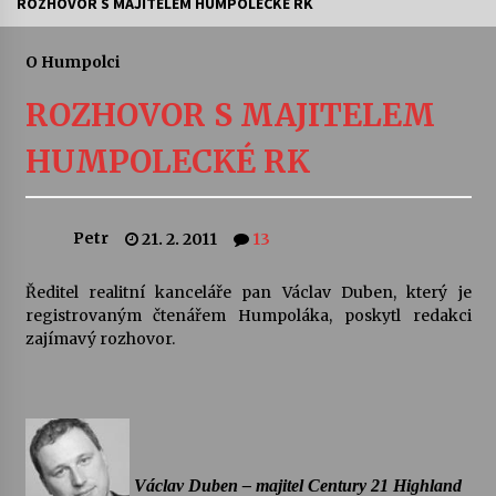
ROZHOVOR S MAJITELEM HUMPOLECKÉ RK
Letní koncerty ve Stromovce: Ars Camerata a
Sukuba Ensemble
O Humpolci
4. 8. 2026
ROZHOVOR S MAJITELEM
Vernisáž výstavy Josefíny Duškové: Stávám se
HUMPOLECKÉ RK
kapkou
30. 7. 2026
Petr
21. 2. 2011
13
Veselí muzikanti
30. 7. 2026
Ředitel realitní kanceláře pan Václav Duben, který je
registrovaným čtenářem Humpoláka, poskytl redakci
zajímavý rozhovor.
Pozvánka na integrační festival Quijotova
šedesátka: 28. 7.–1. 8. 2026
28. 7. 2026
Letní koncerty ve Stromovce: Kolchoz a
Jenakaši
28. 7. 2026
Václav Duben – majitel Century 21 Highland