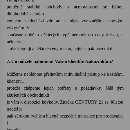
poměrně stabilní, obchody s nemovitostmi se hýbou
dlouhodobě stejným
tempem, nedochází zde ani k nijak výraznějším cenovým
výkyvům. V
současné době u některých typů nemovitostí ceny klesají, u
některých
spíše stagnují a některé ceny rostou, nejvíce pak pozemků.
7. Co můžete nabídnout Vašim klientům/zákazníkům?
Můžeme nabídnout především individuální přístup ke každému
klientovi,
protože chápeme jejich potřeby a požadavky. Náš tým
zkušených obchodníků
je vám k dispozici kdykoliv. Značka CENTURY 21 se 40letou
tradicí je
pak zárukou rychlé a hlavně bezpečné transakce pro prodávající
i
kupující.