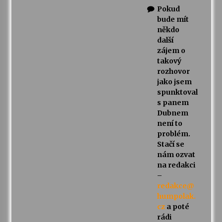
Pokud
bude mít
někdo
další
zájem o
takový
rozhovor
jako jsem
spunktoval
s panem
Dubnem
není to
problém.
Stačí se
nám ozvat
na redakci
–
redakce@
humpolak.
cz
a poté
rádi