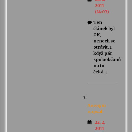
2011
(14:07)
Ten
článek byl
OK,
nenech se
otrávit. I
když pár
spoluobčanů
na to
čeká…
Anonym
napsal:
22. 2.
2011