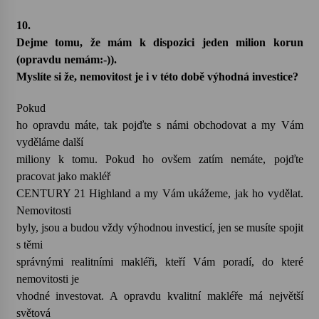
10.
Dejme tomu, že mám k dispozici jeden milion korun
(opravdu nemám:-)).
Myslíte si že, nemovitost je i v této době výhodná investice?
Pokud
ho opravdu máte, tak pojďte s námi obchodovat a my Vám
vyděláme další
miliony k tomu. Pokud ho ovšem zatím nemáte, pojďte
pracovat jako makléř
CENTURY 21 Highland a my Vám ukážeme, jak ho vydělat.
Nemovitosti
byly, jsou a budou vždy výhodnou investicí, jen se musíte spojit
s těmi
správnými realitními makléři, kteří Vám poradí, do které
nemovitosti je
vhodné investovat. A opravdu kvalitní makléře má největší
světová