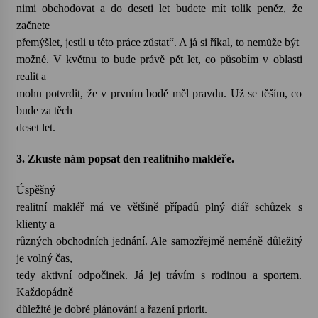
nimi obchodovat a do deseti let budete mít tolik peněz, že
začnete
Varhanní recitál Michala Novenka v Klášteře
přemýšlet, jestli u této práce zůstat“. A já si říkal, to nemůže být
Želiv
možné. V květnu to bude právě pět let, co působím v oblasti
3. 7. 2026
realit a
mohu potvrdit, že v prvním bodě měl pravdu. Už se těším, co
Petr Adamec – Malovaný svět
bude za těch
30. 6. 2026
deset let.
3. Zkuste nám popsat den realitního makléře.
Úspěšný
realitní makléř má ve většině případů plný diář schůzek s
klienty a
různých obchodních jednání. Ale samozřejmě neméně důležitý
je volný čas,
tedy aktivní odpočinek. Já jej trávím s rodinou a sportem.
Každopádně
důležité je dobré plánování a řazení priorit.