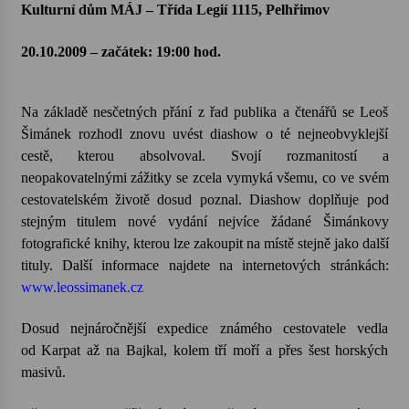
Kulturní dům MÁJ –
Třída Legií 1115
, Pelhřimov
Votavžatský ploty
20.10.2009 – začátek: 19:00 hod.
23. 7. 2026
Na základě nesčetných přání z řad publika a čtenářů se Leoš
Letní koncerty ve Stromovce: Rufus Miller
Šimánek rozhodl znovu uvést diashow o té nejneobvyklejší
22. 7. 2026
cestě, kterou absolvoval. Svojí rozmanitostí a
neopakovatelnými zážitky se zcela vymyká všemu, co ve svém
cestovatelském životě dosud poznal. Diashow doplňuje pod
Vysočinka
stejným titulem nové vydání nejvíce žádané Šimánkovy
17. 7. 2026
fotografické knihy, kterou lze zakoupit na místě stejně jako další
tituly. Další informace najdete na internetových stránkách:
www.leossimanek.cz
Ozvěny prázdnin
14. 7. 2026
Dosud nejnáročnější expedice známého cestovatele vedla
od Karpat až na Bajkal, kolem tří moří a přes šest horských
Za kulturou kousek za Humpolec. V Želivě ožije
masivů.
odkaz Josefa Čapka
13. 7. 2026