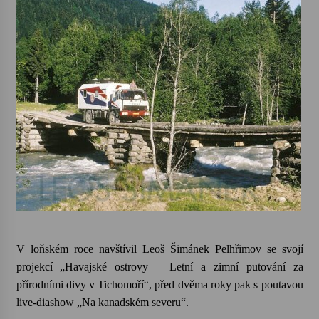
V loňském roce navštívil Leoš Šimánek Pelhřimov se svojí
projekcí „Havajské ostrovy – Letní a zimní putování za
přírodními divy v Tichomoří“, před dvěma roky pak s poutavou
live-diashow „Na kanadském severu“.