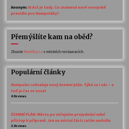
Anonym
:
AI Act je tady. Co znamená nové evropské
pravidlo pro Humpoláky?
Přemýšlíte kam na oběd?
Zkuste
Meníčka.cz
v místních restauracích.
Populární články
Humpolec schvaluje nový územní plán. Týká se i vás – a
teď je čas se ozvat
4.5k views
ÚZEMNÍ PLÁN: Město po veřejném projednání mění
přístup k přípravě. Jen na místní části zatím nedošlo
3.3k views