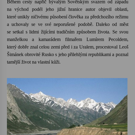
Během cesty napříč bývalým Sovětským svazem od západu
na východ podél jeho jižní hranice autor objevil oblasti,
Varhanní recitál Michala Novenka v Klášteře
které unikly ničivému působení člověka za předchozího režimu
Želiv
a uchovaly se ve své neporušené podobě. Daleko od měst
3. 7. 2026
se setkal s lidmi žijícími tradičním způsobem života. Se svou
manželkou a kamarádem filmařem Lumírem Pecoldem,
Petr Adamec – Malovaný svět
který dobře znal celou zemi před i za Uralem, procestoval Leoš
30. 6. 2026
Šimánek obrovité Rusko s jeho přilehlými republikami a poznal
tamější život na vlastní kůži.