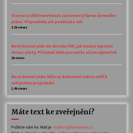
Starosta slíbil navrhnout zastavení příprav územního
plánu. Připomínky ale podávejte dál
3.2k views
Nový územní plán do detailu řídí, jak budou vypadat
domy i ploty. Přízemní dům postavíte už jen výjimečně
2k views
Nový územní plán: klíčový dokument města míří k
veřejnému projednání
1.4k views
Máte text ke zveřejnění?
Pošlete nám ho. Mail je
redakce@humpolak.cz