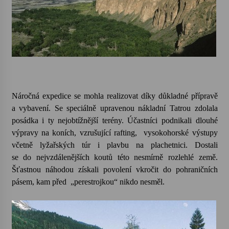
Náročná expedice se mohla realizovat díky důkladné přípravě
a vybavení. Se speciálně upravenou nákladní Tatrou zdolala
posádka i ty nejobtížnější terény. Účastníci podnikali dlouhé
výpravy na koních, vzrušující rafting, vysokohorské výstupy
včetně lyžařských túr i plavbu na plachetnici. Dostali
se do nejvzdálenějších koutů této nesmírně rozlehlé země.
Šťastnou náhodou získali povolení vkročit do pohraničních
pásem, kam před „perestrojkou“ nikdo nesměl.