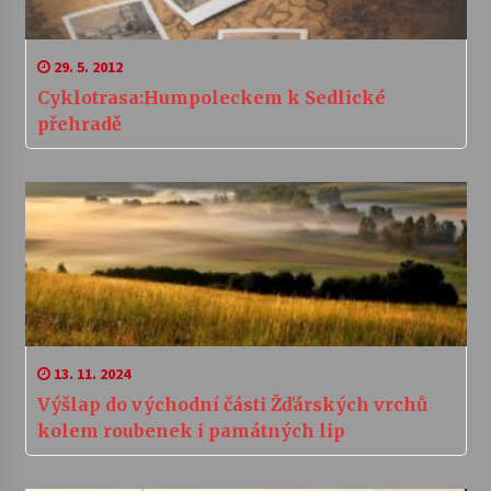
29. 5. 2012
Cyklotrasa:Humpoleckem k Sedlické
přehradě
13. 11. 2024
Výšlap do východní části Žďárských vrchů
kolem roubenek i památných lip