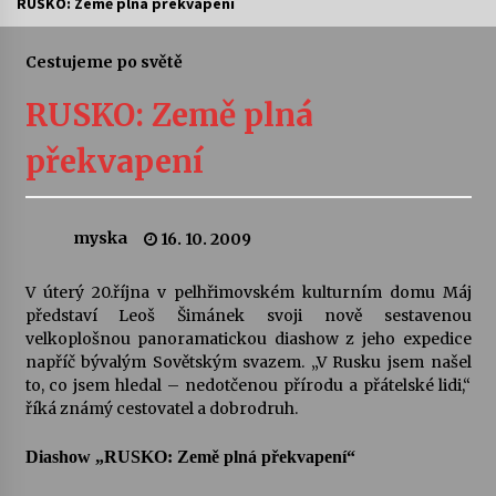
RUSKO: Země plná překvapení
Letní koncerty ve Stromovce: Ars Camerata a
Sukuba Ensemble
Cestujeme po světě
4. 8. 2026
RUSKO: Země plná
Vernisáž výstavy Josefíny Duškové: Stávám se
překvapení
kapkou
30. 7. 2026
myska
16. 10. 2009
Veselí muzikanti
30. 7. 2026
V úterý 20.října v pelhřimovském kulturním domu Máj
představí Leoš Šimánek svoji nově sestavenou
velkoplošnou panoramatickou diashow z jeho expedice
Pozvánka na integrační festival Quijotova
šedesátka: 28. 7.–1. 8. 2026
napříč bývalým Sovětským svazem. „V Rusku jsem našel
28. 7. 2026
to, co jsem hledal – nedotčenou přírodu a přátelské lidi,“
říká známý cestovatel a dobrodruh.
Letní koncerty ve Stromovce: Kolchoz a
Diashow „RUSKO: Země plná překvapení“
Jenakaši
28. 7. 2026