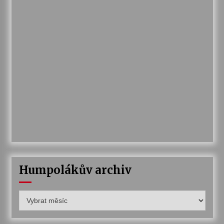
Humpolákův archiv
Humpolákův
archiv