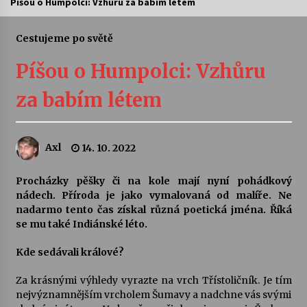
Píšou o Humpolci: Vzhůru za babím létem
Letní koncerty ve Stromovce: Ars Camerata a
Sukuba Ensemble
Cestujeme po světě
4. 8. 2026
Píšou o Humpolci: Vzhůru
Vernisáž výstavy Josefíny Duškové: Stávám se
za babím létem
kapkou
30. 7. 2026
Axl
14. 10. 2022
Veselí muzikanti
30. 7. 2026
Procházky pěšky či na kole mají nyní pohádkový
nádech. Příroda je jako vymalovaná od malíře. Ne
nadarmo tento čas získal různá poetická jména. Říká
Pozvánka na integrační festival Quijotova
šedesátka: 28. 7.–1. 8. 2026
se mu také Indiánské léto.
28. 7. 2026
Kde sedávali králové?
Letní koncerty ve Stromovce: Kolchoz a
Za krásnými výhledy vyrazte na vrch Třístoličník. Je tím
Jenakaši
nejvýznamnějším vrcholem Šumavy a nadchne vás svými
28. 7. 2026