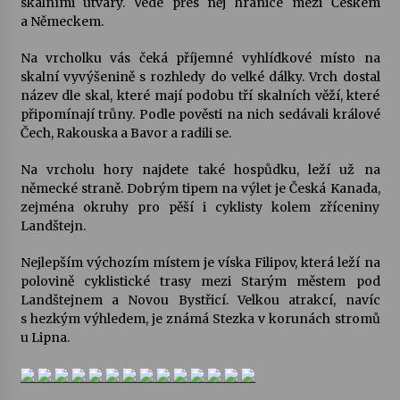
skalními útvary. Vede přes něj hranice mezi Českem
a Německem.
Votavžatský ploty
23. 7. 2026
Na vrcholku vás čeká příjemné vyhlídkové místo na
skalní vyvýšenině s rozhledy do velké dálky. Vrch dostal
název dle skal, které mají podobu tří skalních věží, které
připomínají trůny. Podle pověsti na nich sedávali králové
Letní koncerty ve Stromovce: Rufus Miller
Čech, Rakouska a Bavor a radili se.
22. 7. 2026
Na vrcholu hory najdete také hospůdku, leží už na
německé straně. Dobrým tipem na výlet je Česká Kanada,
Vysočinka
zejména okruhy pro pěší i cyklisty kolem zříceniny
17. 7. 2026
Landštejn.
Nejlepším výchozím místem je víska Filipov, která leží na
polovině cyklistické trasy mezi Starým městem pod
Ozvěny prázdnin
Landštejnem a Novou Bystřicí. Velkou atrakcí, navíc
14. 7. 2026
s hezkým výhledem, je známá Stezka v korunách stromů
u Lipna.
Za kulturou kousek za Humpolec. V Želivě ožije
odkaz Josefa Čapka
13. 7. 2026