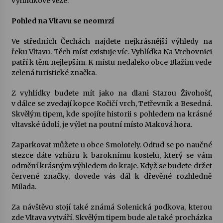
vyhlídkové věže.
Pohled na Vltavu se neomrzí
Ve středních Čechách najdete nejkrásnější výhledy na
řeku Vltavu. Těch míst existuje víc. Vyhlídka Na Vrchovnici
patří k těm nejlepším. K místu nedaleko obce Blažim vede
zelená turistické značka.
Z vyhlídky budete mít jako na dlani Starou Živohošť,
v dálce se zvedají kopce Kočičí vrch, Tetřevník a Besedná.
Skvělým tipem, kde spojíte historii s pohledem na krásné
vltavské údolí, je výlet na poutní místo Maková hora.
Zaparkovat můžete u obce Smolotely. Odtud se po naučné
stezce dáte vzhůru k baroknímu kostelu, který se vám
odmění krásným výhledem do kraje. Když se budete držet
červené značky, dovede vás dál k dřevěné rozhledně
Milada.
Za návštěvu stojí také známá Solenická podkova, kterou
zde Vltava vytváří. Skvělým tipem bude ale také procházka