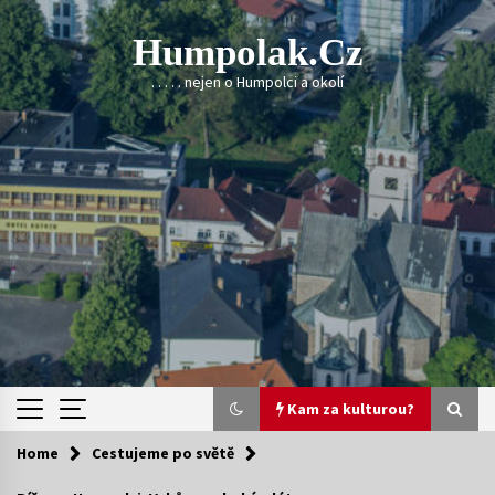
Skip
to
Humpolak.cz
content
. . . . . nejen o Humpolci a okolí
Kam za kulturou?
Home
Cestujeme po světě
Kam za kulturou?