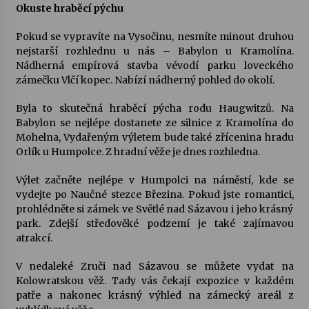
Okuste hraběcí pýchu
Varhanní recitál Michala Novenka v Klášteře
Pokud se vypravíte na Vysočinu, nesmíte minout druhou
Želiv
nejstarší rozhlednu u nás – Babylon u Kramolína.
3. 7. 2026
Nádherná empírová stavba vévodí parku loveckého
zámečku Vlčí kopec. Nabízí nádherný pohled do okolí.
Petr Adamec – Malovaný svět
Byla to skutečná hraběcí pýcha rodu Haugwitzů. Na
30. 6. 2026
Babylon se nejlépe dostanete ze silnice z Kramolína do
Mohelna, Vydařeným výletem bude také zřícenina hradu
Orlík u Humpolce. Z hradní věže je dnes rozhledna.
Výlet začněte nejlépe v Humpolci na náměstí, kde se
vydejte po Naučné stezce Březina. Pokud jste romantici,
prohlédněte si zámek ve Světlé nad Sázavou i jeho krásný
park. Zdejší středověké podzemí je také zajímavou
atrakcí.
V nedaleké Zruči nad Sázavou se můžete vydat na
Kolowratskou věž. Tady vás čekají expozice v každém
patře a nakonec krásný výhled na zámecký areál z