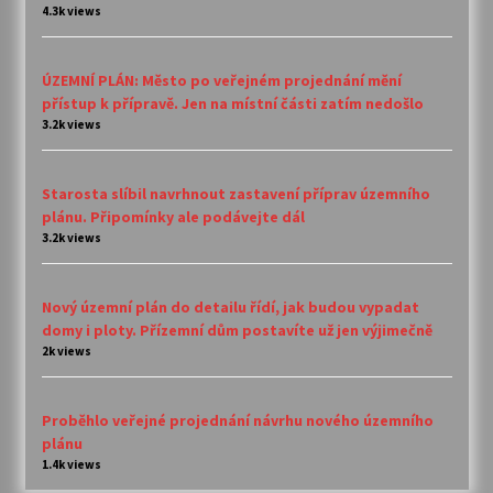
4.3k views
ÚZEMNÍ PLÁN: Město po veřejném projednání mění
přístup k přípravě. Jen na místní části zatím nedošlo
3.2k views
Starosta slíbil navrhnout zastavení příprav územního
plánu. Připomínky ale podávejte dál
3.2k views
Nový územní plán do detailu řídí, jak budou vypadat
domy i ploty. Přízemní dům postavíte už jen výjimečně
2k views
Proběhlo veřejné projednání návrhu nového územního
plánu
1.4k views