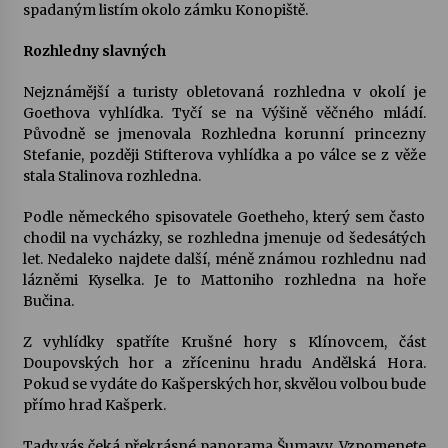
spadaným listím okolo zámku Konopiště.
Rozhledny slavných
Nejznámější a turisty obletovaná rozhledna v okolí je
Goethova vyhlídka. Tyčí se na Výšině věčného mládí.
Původně se jmenovala Rozhledna korunní princezny
Stefanie, později Stifterova vyhlídka a po válce se z věže
stala Stalinova rozhledna.
Podle německého spisovatele Goetheho, který sem často
chodil na vycházky, se rozhledna jmenuje od šedesátých
let. Nedaleko najdete další, méně známou rozhlednu nad
lázněmi Kyselka. Je to Mattoniho rozhledna na hoře
Bučina.
Z vyhlídky spatříte Krušné hory s Klínovcem, část
Doupovských hor a zříceninu hradu Andělská Hora.
Pokud se vydáte do Kašperských hor, skvělou volbou bude
přímo hrad Kašperk.
Tady vás čeká překrásné panorama Šumavy. Vzpomenete