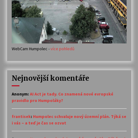
WebCam Humpolec -
více pohledů
Nejnovější komentáře
Anonym
:
AI Act je tady. Co znamená nové evropské
pravidlo pro Humpoláky?
frantisek
:
Humpolec schvaluje nový územní plán. Týká se
i vás – a teď je čas se ozvat