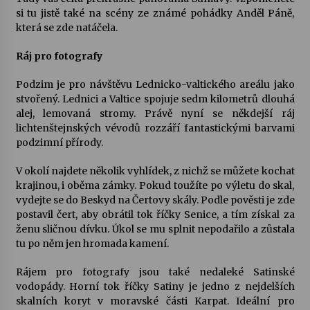
si tu jistě také na scény ze známé pohádky Anděl Páně,
která se zde natáčela.
Ráj pro fotografy
Podzim je pro návštěvu Lednicko-valtického areálu jako
stvořený. Lednici a Valtice spojuje sedm kilometrů dlouhá
alej, lemovaná stromy. Právě nyní se někdejší ráj
lichtenštejnských vévodů rozzáří fantastickými barvami
podzimní přírody.
V okolí najdete několik vyhlídek, z nichž se můžete kochat
krajinou, i oběma zámky. Pokud toužíte po výletu do skal,
vydejte se do Beskyd na Čertovy skály. Podle pověsti je zde
postavil čert, aby obrátil tok říčky Senice, a tím získal za
ženu sličnou dívku. Úkol se mu splnit nepodařilo a zůstala
tu po něm jen hromada kamení.
Rájem pro fotografy jsou také nedaleké Satinské
vodopády. Horní tok říčky Satiny je jedno z nejdelších
skalních koryt v moravské části Karpat. Ideální pro