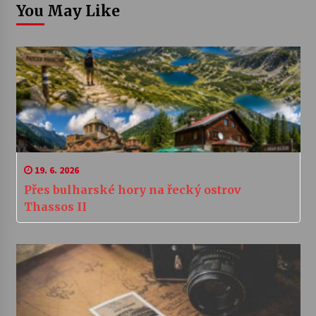
You May Like
19. 6. 2026
Přes bulharské hory na řecký ostrov
Thassos II