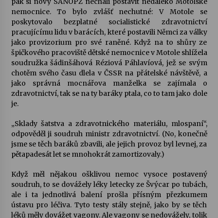
pak si nový SANOPZ nechali postavit nedaleko Motolské
nemocnice. To bylo zvlášť nechutné: V Motole se
poskytovalo bezplatné socialistické zdravotnictví
pracujícímu lidu v barácích, které postavili Němci za války
jako provizorium pro své raněné. Když na to shůry ze
špičkového pracoviště dětské nemocnice v Motole shlížela
soudružka šádinšáhová Réziová Páhlavíová, jež se svým
chotěm svého času dlela v ČSSR na přátelské návštěvě, a
jako správná mocnářova manželka se zajímala o
zdravotnictví, tak se na ty baráky ptala, co to tam jako dole
je.
„Sklady šatstva a zdravotnického materiálu, mlospaní“,
odpověděl ji soudruh ministr zdravotnictví. (No, konečně
jsme se těch baráků zbavili, ale jejich provoz byl levnej, za
pětapadesát let se mnohokrát zamortizovaly.)
Když měl nějakou ošklivou nemoc vysoce postavený
soudruh, to se dovážely léky letecky ze Švýcar po tubách,
ale i ta jednotlivá balení prošla přísným přezkumem
ústavu pro léčiva. Tyto testy stály stejně, jako by se těch
léků měly dovážet vagony. Ale vagony se nedovážely, tolik