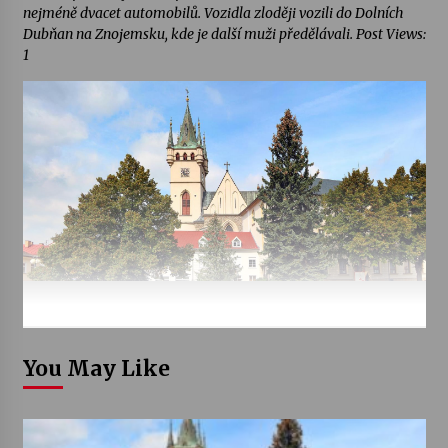
nejméně dvacet automobilů. Vozidla zloději vozili do Dolních
Dubňan na Znojemsku, kde je další muži předělávali. Post Views:
1
You May Like