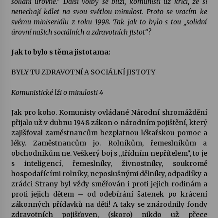
solidní úrovně.“ Další volby se blíží, komunisti už křičí, že si
nenechají kálet na svou světlou minulost. Proto se vracím ke
Votavžatský ploty
svému miniseriálu z roku 1998. Tak jak to bylo s tou „solidní
23. 7. 2026
úrovní našich sociálních a zdravotních jistot“?
Jak to bylo s těma jistotama:
Letní koncerty ve Stromovce: Rufus Miller
BYLY TU ZDRAVOTNÍ A SOCIÁLNÍ JISTOTY
22. 7. 2026
Komunistické lži o minulosti 4
Vysočinka
Jak pro koho. Komunisty ovládané Národní shromáždění
17. 7. 2026
přijalo už v dubnu 1948 zákon o národním pojištění, který
zajišťoval zaměstnancům bezplatnou lékařskou pomoc a
léky. Zaměstnancům jo. Rolníkům, řemeslníkům a
obchodníkům ne. Veškerý boj s „třídním nepřítelem“, to je
Ozvěny prázdnin
s inteligencí, řemeslníky, živnostníky, soukromě
14. 7. 2026
hospodařícími rolníky, neposlušnými dělníky, odpadlíky a
zrádci Strany byl vždy směřován i proti jejich rodinám a
proti jejich dětem – od odebírání šatenek po krácení
Za kulturou kousek za Humpolec. V Želivě ožije
zákonných přídavků na děti! A taky se znárodnily fondy
odkaz Josefa Čapka
zdravotních pojišťoven, (skoro) nikdo už přece
13. 7. 2026