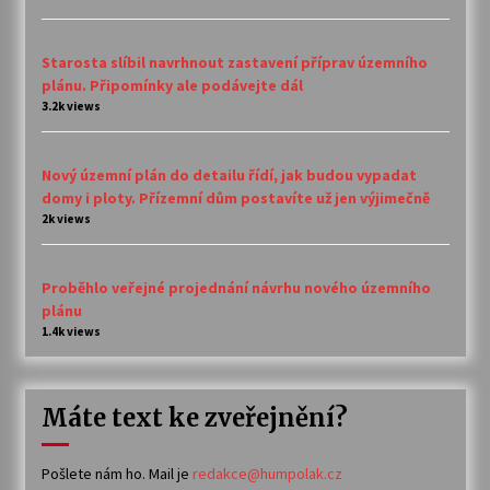
Starosta slíbil navrhnout zastavení příprav územního
plánu. Připomínky ale podávejte dál
3.2k views
Nový územní plán do detailu řídí, jak budou vypadat
domy i ploty. Přízemní dům postavíte už jen výjimečně
2k views
Proběhlo veřejné projednání návrhu nového územního
plánu
1.4k views
Máte text ke zveřejnění?
Pošlete nám ho. Mail je
redakce@humpolak.cz