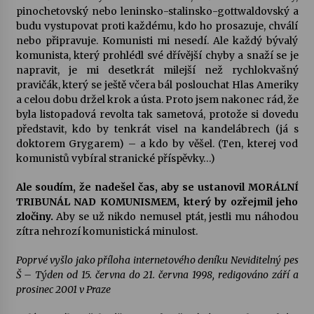
pinochetovský nebo leninsko-stalinsko-gottwaldovský a
budu vystupovat proti každému, kdo ho prosazuje, chválí
nebo připravuje. Komunisti mi nesedí. Ale každý bývalý
komunista, který prohlédl své dřívější chyby a snaží se je
napravit, je mi desetkrát milejší než rychlokvašný
pravičák, který se ještě včera bál poslouchat Hlas Ameriky
a celou dobu držel krok a ústa. Proto jsem nakonec rád, že
byla listopadová revolta tak sametová, protože si dovedu
představit, kdo by tenkrát visel na kandelábrech (já s
doktorem Grygarem) – a kdo by věšel. (Ten, kterej vod
komunistů vybíral stranické příspěvky…)
Ale soudím, že nadešel čas, aby se ustanovil MORÁLNÍ
TRIBUNÁL NAD KOMUNISMEM, který by ozřejmil jeho
zločiny.
Aby se už nikdo nemusel ptát, jestli mu náhodou
zítra nehrozí komunistická minulost.
Poprvé vyšlo jako příloha internetového deníku Neviditelný pes
Š – Týden od 15. června do 21. června 1998, redigováno září a
prosinec 2001 v Praze