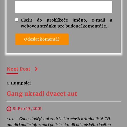
Uložit do prohlížeče jméno, e-mail a
webovou stránku pro budoucí komentáře.
Next Post
O Humpolci
Gang ukradl dvacet aut
St Pro 19 , 2001
r n o – Gang zlodějů aut zadrželi brněnští kriminalisté. Tři
mladíci podle informací policie ukradli od loňského května