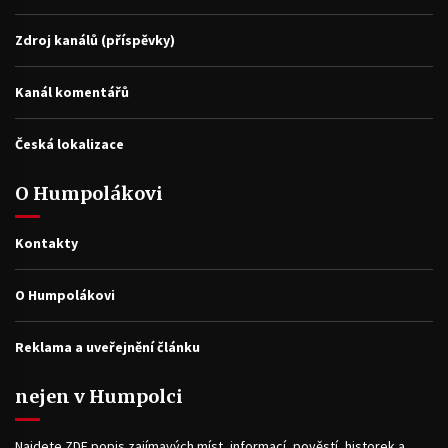
Zdroj kanálů (příspěvky)
Kanál komentářů
Česká lokalizace
O Humpolákovi
Kontakty
O Humpolákovi
Reklama a uveřejnění článku
nejen v Humpolci
Najdete ZDE popis zajímavých míst, informací, pověstí, historek a