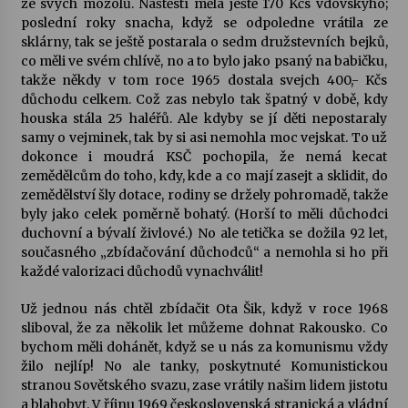
ze svých mozolů. Naštěstí měla ještě 170 Kčs vdovskýho;
poslední roky snacha, když se odpoledne vrátila ze
sklárny, tak se ještě postarala o sedm družstevních bejků,
co měli ve svém chlívě, no a to bylo jako psaný na babičku,
takže někdy v tom roce 1965 dostala svejch 400,- Kčs
důchodu celkem. Což zas nebylo tak špatný v době, kdy
houska stála 25 haléřů. Ale kdyby se jí děti nepostaraly
samy o vejminek, tak by si asi nemohla moc vejskat. To už
dokonce i moudrá KSČ pochopila, že nemá kecat
zemědělcům do toho, kdy, kde a co mají zasejt a sklidit, do
zemědělství šly dotace, rodiny se držely pohromadě, takže
byly jako celek poměrně bohatý. (Horší to měli důchodci
duchovní a bývalí živlové.) No ale tetička se dožila 92 let,
současného „zbídačování důchodců“ a nemohla si ho při
každé valorizaci důchodů vynachválit!
Už jednou nás chtěl zbídačit Ota Šik, když v roce 1968
sliboval, že za několik let můžeme dohnat Rakousko. Co
bychom měli dohánět, když se u nás za komunismu vždy
žilo nejlíp! No ale tanky, poskytnuté Komunistickou
stranou Sovětského svazu, zase vrátily našim lidem jistotu
a blahobyt. V říjnu 1969 československá stranická a vládní