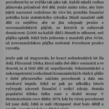
porodnost by se zvýšila tak jako tak. Každá mladá rodina
plánovala průměrně dvě děti. Jenže místo toho, aby bylo
jejich narození rozloženo do více let, protrhla finanční
pobídka hráz statistického rybníka: Mladí manželé měli
děti co nejdříve, aby se jim odepsaly peníze z
novomanželských půjček, ze kterých si zařizovali
domácnost. (2.000 na každé dítě.) Museli to stihnout, než
půjčku splatili. Když bylo jednomu z manželů přes 30 let,
už novomanželskou půjčku nedostal. Porodnost prudce
vzrostla.
Jenže pak už stagnovala, ke konci sedmdesátých let šla
dolů. Přirozeně: Dívka, která měla dvě děti v osmnácti a ve
dvaceti, ta si třetí dítě už nepořizovala. Voluntaristické a
nekompetentní rozhodnutí komunistických vládců přišlo
v době přirozeného nárůstu porodnosti a dalo mu
nezdravý impuls. Když se pak po několika letech
vyčerpaly zároveň finanční i rodicí zdroje, dostala
populační křivka ťafku zase z druhé strany: V
Mezinárodním roce dítěte, 1979, kdy by vývoj porodnosti
šel zase dolů, řekli si naši Olympané: dosť bolo dětěj! a