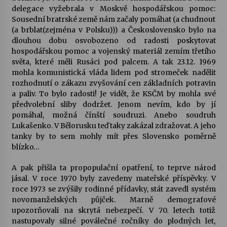
delegace vyžebrala v Moskvě hospodářskou pomoc:
Sousední bratrské země nám začaly pomáhat (a chudnout
(a brblat(zejména v Polsku))) a Československo bylo na
dlouhou dobu osvobozeno od radosti poskytovat
hospodářskou pomoc a vojenský materiál zemím třetího
světa, které měli Rusáci pod palcem. A tak 23.12. 1969
mohla komunistická vláda lidem pod stromeček nadělit
rozhodnutí o zákazu zvyšování cen základních potravin
a paliv. To bylo radosti! Je vidět, že KSČM by mohla své
předvolební sliby dodržet. Jenom nevím, kdo by jí
pomáhal, možná čínští soudruzi. Anebo soudruh
Lukašenko. V Bělorusku teď taky zakázal zdražovat. A jeho
tanky by to sem mohly mít přes Slovensko poměrně
blízko…
A pak přišla ta propopulační opatření, to teprve národ
jásal. V roce 1970 byly zavedeny mateřské příspěvky. V
roce 1973 se zvýšily rodinné přídavky, stát zavedl systém
novomanželských půjček. Marně demografové
upozorňovali na skrytá nebezpečí. V 70. letech totiž
nastupovaly silné poválečné ročníky do plodných let,