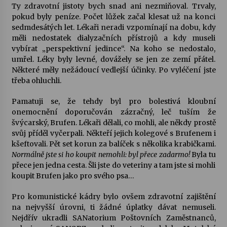
Ty zdravotní jistoty bych snad ani nezmiňoval. Trvaly,
pokud byly peníze. Počet lůžek začal klesat už na konci
sedmdesátých let. Lékaři neradi vzpomínají na dobu, kdy
měli nedostatek dialyzačních přístrojů a kdy museli
vybírat „perspektivní jedince“. Na koho se nedostalo,
umřel. Léky byly levné, dovážely se jen ze zemí přátel.
Některé měly nežádoucí vedlejší účinky. Po vyléčení jste
třeba ohluchli.
Pamatuji se, že tehdy byl pro bolestivá kloubní
onemocnění doporučován zázračný, leč tuším že
švýcarský, Brufen. Lékaři dělali, co mohli, ale někdy prostě
svůj příděl vyčerpali. Někteří jejich kolegové s Brufenem i
kšeftovali. Pět set korun za balíček s několika krabičkami.
Normálně jste si ho koupit nemohli: byl přece zadarmo!
Byla tu
přece jen jedna cesta. Šli jste do veteriny a tam jste si mohli
koupit Brufen jako pro svého psa…
Pro komunistické kádry bylo ovšem zdravotní zajištění
na nejvyšší úrovni, ti žádné úplatky dávat nemuseli.
Nejdřív ukradli SANatorium Poštovních Zaměstnanců,