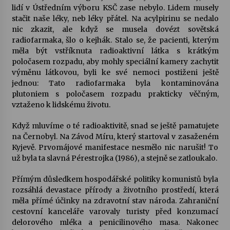
lidí v Ústředním výboru KSČ zase nebylo. Lidem musely
stačit naše léky, neb léky přátel. Na acylpirinu se nedalo
nic zkazit, ale když se musela dovézt sovětská
radiofarmaka, šlo o kejhák. Stalo se, že pacienti, kterým
měla být vstříknuta radioaktivní látka s krátkým
poločasem rozpadu, aby mohly speciální kamery zachytit
výměnu látkovou, byli ke své nemoci postiženi ještě
jednou: Tato radiofarmaka byla kontaminována
plutoniem s poločasem rozpadu prakticky věčným,
vztaženo k lidskému životu.
Když mluvíme o té radioaktivitě, snad se ještě pamatujete
na Černobyl. Na Závod Míru, který startoval v zasaženém
Kyjevě. Prvomájové manifestace nesmělo nic narušit! To
už byla ta slavná Pérestrojka (1986), a stejně se zatloukalo.
Přímým důsledkem hospodářské politiky komunistů byla
rozsáhlá devastace přírody a životního prostředí, která
měla přímé účinky na zdravotní stav národa. Zahraniční
cestovní kanceláře varovaly turisty před konzumací
delorového mléka a penicilinového masa. Nakonec