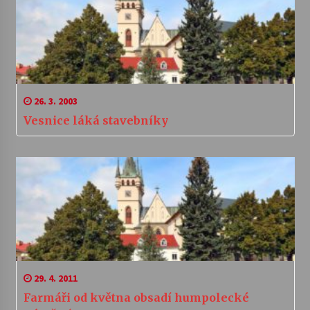
26. 3. 2003
Vesnice láká stavebníky
29. 4. 2011
Farmáři od května obsadí humpolecké