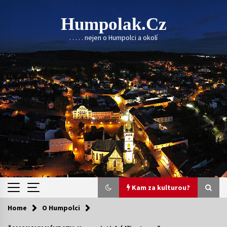
Skip
to
Humpolak.cz
content
. . . . . nejen o Humpolci a okolí
Kam za kulturou?
Home
O Humpolci
Kam za kulturou?