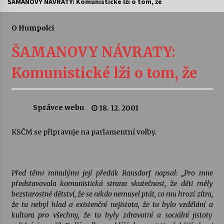
ŠAMANOVY NÁVRATY: Komunistické lži o tom, že
Letní koncerty ve Stromovce: Ars Camerata a
Sukuba Ensemble
O Humpolci
4. 8. 2026
ŠAMANOVY NÁVRATY:
Vernisáž výstavy Josefíny Duškové: Stávám se
Komunistické lži o tom, že
kapkou
30. 7. 2026
Správce webu
18. 12. 2001
Veselí muzikanti
30. 7. 2026
KSČM se připravuje na parlamentní volby.
Pozvánka na integrační festival Quijotova
šedesátka: 28. 7.–1. 8. 2026
Před těmi minulými její předák Ransdorf napsal: „Pro mne
28. 7. 2026
představovala komunistická strana skutečnost, že děti měly
bezstarostné dětství, že se nikdo nemusel ptát, co mu hrozí zítra,
Letní koncerty ve Stromovce: Kolchoz a
že tu nebyl hlad a existenční nejistota, že tu bylo vzdělání a
Jenakaši
kultura pro všechny, že tu byly zdravotní a sociální jistoty
28. 7. 2026