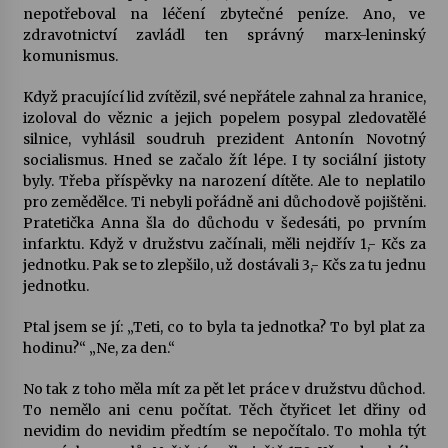
nepotřeboval na léčení zbytečné peníze. Ano, ve
zdravotnictví zavládl ten správný marx-leninský
Varhanní recitál Michala Novenka v Klášteře
komunismus.
Želiv
3. 7. 2026
Když pracující lid zvítězil, své nepřátele zahnal za hranice,
izoloval do věznic a jejich popelem posypal zledovatělé
silnice, vyhlásil soudruh prezident Antonín Novotný
Petr Adamec – Malovaný svět
socialismus. Hned se začalo žít lépe. I ty sociální jistoty
30. 6. 2026
byly. Třeba příspěvky na narození dítěte. Ale to neplatilo
pro zemědělce. Ti nebyli pořádně ani důchodově pojištěni.
Pratetička Anna šla do důchodu v šedesáti, po prvním
infarktu. Když v družstvu začínali, měli nejdřív 1,- Kčs za
jednotku. Pak se to zlepšilo, už dostávali 3,- Kčs za tu jednu
jednotku.
Ptal jsem se jí: „Teti, co to byla ta jednotka? To byl plat za
hodinu?“ „Ne, za den.“
No tak z toho měla mít za pět let práce v družstvu důchod.
To nemělo ani cenu počítat. Těch čtyřicet let dřiny od
nevidim do nevidim předtím se nepočítalo. To mohla týt