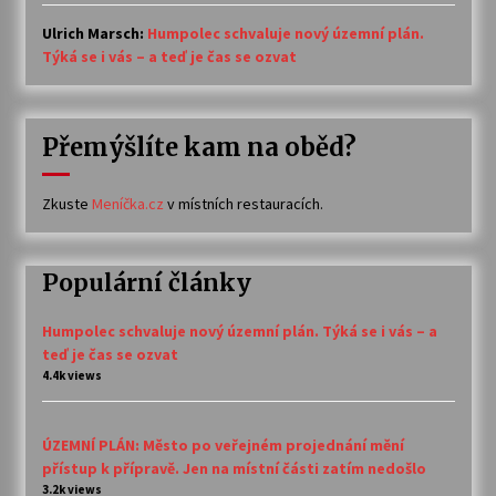
Ulrich Marsch
:
Humpolec schvaluje nový územní plán.
Týká se i vás – a teď je čas se ozvat
Přemýšlíte kam na oběd?
Zkuste
Meníčka.cz
v místních restauracích.
Populární články
Humpolec schvaluje nový územní plán. Týká se i vás – a
teď je čas se ozvat
4.4k views
ÚZEMNÍ PLÁN: Město po veřejném projednání mění
přístup k přípravě. Jen na místní části zatím nedošlo
3.2k views