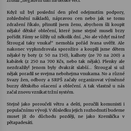
zrušili „negativní daň na dětské věci.“
Když už byl poslední den před odejmutím podpory,
zohlednění nákladů, nápravou cen nebo jak se tomu
zdražení říkalo, přinutil jsem ženu, abychom šli koupit
nějaké dětské oblečení, které jsme stejně museli brzy
pořídit. Fámy se šířily už několik dní. „No ale vždyť má teď
Štrougal taky vnuka!“ nemohla pořád Ivana uvěřit. Ale
nakonec vyplundrovala sporožiro a koupili jsme dětem
nějaké ty boty (z 50 na 150), kalhoty (ze 70 na 200) a
kabátek (z 250 na 700 Kčs, nebo tak nějak). Plenky ale
nezdražily! Jenom byly dvakrát slabší… Štrougal si už
nějak poradil se svejma nebohejma vnukama. No a různé
Svazy žen, odbory a SRPŠ začaly organizovat výměnné
burzy dětského ošacení a oblečení. A tak vlastně u nás
začal znovu vznikat tržní systém.
Stejně jako poroučeli větru a dešti, poručili komunisti i
populačnímu vývoji. V důsledku jejich rozhodnutí budeme
muset jít do důchodu později, ne jako Kremlička v
pětapadesáti.