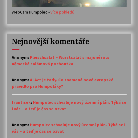
WebCam Humpolec -
více pohledů
Nejnovější komentáře
Anonym
:
Fleischsalat – Wurstsalat s majonézou:
německá salámová pochoutka
Anonym
:
AI Act je tady. Co znamená nové evropské
pravidlo pro Humpoláky?
frantisek
:
Humpolec schvaluje nový územní plán. Týká se
i vás – a teď je čas se ozvat
Anonym
:
Humpolec schvaluje nový územní plán. Týká se i
vás – a teď je čas se ozvat