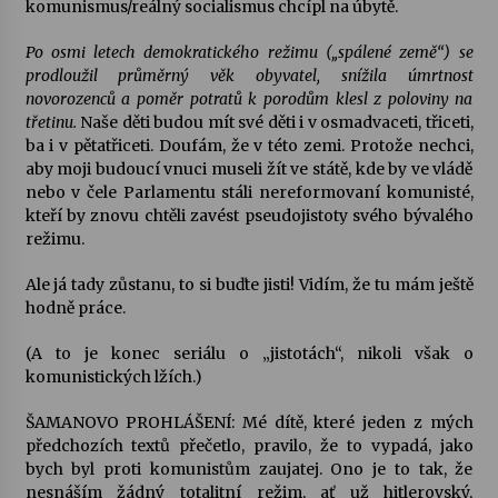
komunismus/reálný socialismus chcípl na úbytě.
Po osmi letech demokratického režimu („spálené země“) se
prodloužil průměrný věk obyvatel, snížila úmrtnost
novorozenců a poměr potratů k porodům klesl z poloviny na
třetinu.
Naše děti budou mít své děti i v osmadvaceti, třiceti,
ba i v pětatřiceti. Doufám, že v této zemi. Protože nechci,
aby moji budoucí vnuci museli žít ve státě, kde by ve vládě
nebo v čele Parlamentu stáli nereformovaní komunisté,
kteří by znovu chtěli zavést pseudojistoty svého bývalého
režimu.
Ale já tady zůstanu, to si buďte jisti! Vidím, že tu mám ještě
hodně práce.
(A to je konec seriálu o „jistotách“, nikoli však o
komunistických lžích.)
ŠAMANOVO PROHLÁŠENÍ: Mé dítě, které jeden z mých
předchozích textů přečetlo, pravilo, že to vypadá, jako
bych byl proti komunistům zaujatej. Ono je to tak, že
nesnáším žádný totalitní režim, ať už hitlerovský,