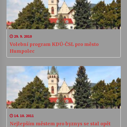
29. 9. 2010
Volební program KDÚ-ČSL pro město
Humpolec
14. 10. 2011
Nejlepším městem pro byznys se stal opět