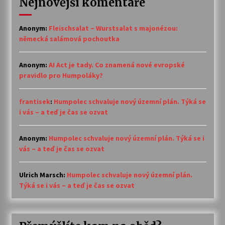
Nejnovější komentáře
Anonym
:
Fleischsalat – Wurstsalat s majonézou:
německá salámová pochoutka
Anonym
:
AI Act je tady. Co znamená nové evropské
pravidlo pro Humpoláky?
frantisek
:
Humpolec schvaluje nový územní plán. Týká se
i vás – a teď je čas se ozvat
Anonym
:
Humpolec schvaluje nový územní plán. Týká se i
vás – a teď je čas se ozvat
Ulrich Marsch
:
Humpolec schvaluje nový územní plán.
Týká se i vás – a teď je čas se ozvat