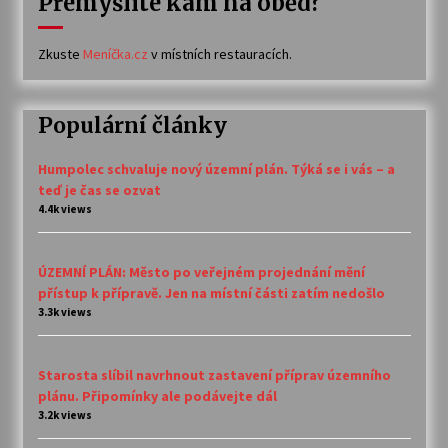
Přemýšlíte kam na oběd?
Zkuste
Meníčka.cz
v místních restauracích.
Populární články
Humpolec schvaluje nový územní plán. Týká se i vás – a
teď je čas se ozvat
4.4k views
ÚZEMNÍ PLÁN: Město po veřejném projednání mění
přístup k přípravě. Jen na místní části zatím nedošlo
3.3k views
Starosta slíbil navrhnout zastavení příprav územního
plánu. Připomínky ale podávejte dál
3.2k views