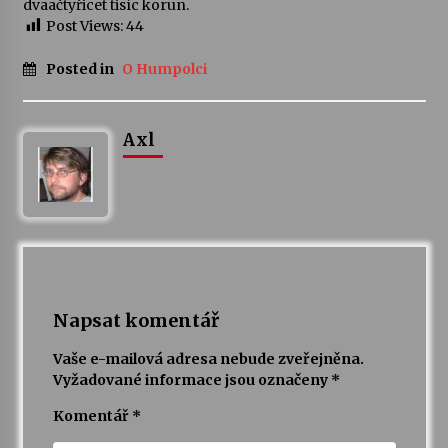
dvaačtyřicet tisíc korun.
Post Views:
44
Votavžatský ploty
23. 7. 2026
Posted in
O Humpolci
Letní koncerty ve Stromovce: Rufus Miller
Axl
22. 7. 2026
Vysočinka
17. 7. 2026
Ozvěny prázdnin
Napsat komentář
14. 7. 2026
Vaše e-mailová adresa nebude zveřejněna.
Vyžadované informace jsou označeny
*
Za kulturou kousek za Humpolec. V Želivě ožije
Komentář
*
odkaz Josefa Čapka
13. 7. 2026