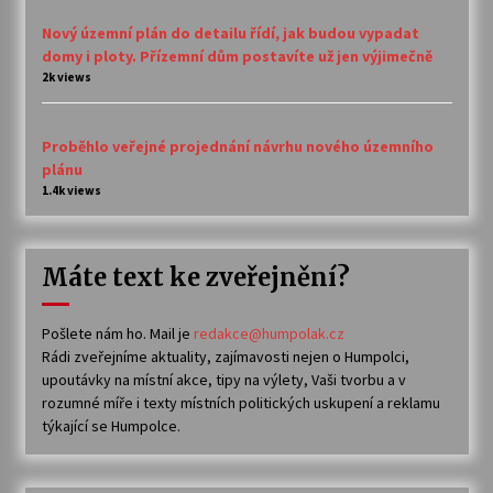
Nový územní plán do detailu řídí, jak budou vypadat
domy i ploty. Přízemní dům postavíte už jen výjimečně
2k views
Proběhlo veřejné projednání návrhu nového územního
plánu
1.4k views
Máte text ke zveřejnění?
Pošlete nám ho. Mail je
redakce@humpolak.cz
Rádi zveřejníme aktuality, zajímavosti nejen o Humpolci,
upoutávky na místní akce, tipy na výlety, Vaši tvorbu a v
rozumné míře i texty místních politických uskupení a reklamu
týkající se Humpolce.