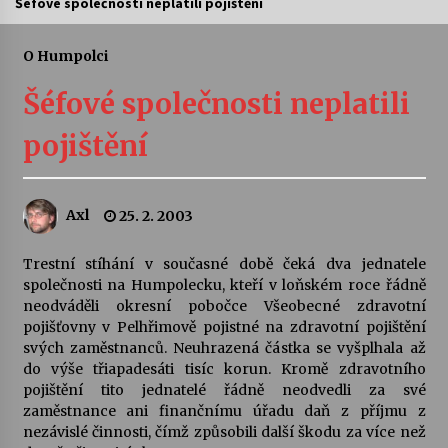
Šéfové společnosti neplatili pojištění
Letní koncerty ve Stromovce: Ars Camerata a
Sukuba Ensemble
O Humpolci
4. 8. 2026
Šéfové společnosti neplatili
Vernisáž výstavy Josefíny Duškové: Stávám se
pojištění
kapkou
30. 7. 2026
Axl
25. 2. 2003
Veselí muzikanti
30. 7. 2026
Trestní stíhání v současné době čeká dva jednatele
společnosti na Humpolecku, kteří v loňském roce řádně
neodváděli okresní pobočce Všeobecné zdravotní
Pozvánka na integrační festival Quijotova
šedesátka: 28. 7.–1. 8. 2026
pojišťovny v Pelhřimově pojistné na zdravotní pojištění
28. 7. 2026
svých zaměstnanců. Neuhrazená částka se vyšplhala až
do výše třiapadesáti tisíc korun. Kromě zdravotního
pojištění tito jednatelé řádně neodvedli za své
Letní koncerty ve Stromovce: Kolchoz a
zaměstnance ani finančnímu úřadu daň z příjmu z
Jenakaši
nezávislé činnosti, čímž způsobili další škodu za více než
28. 7. 2026