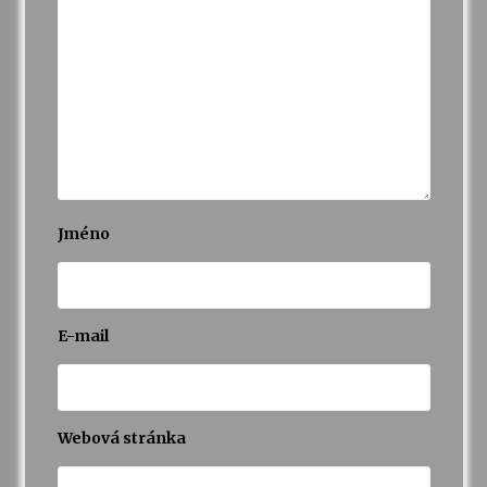
Varhanní recitál Michala Novenka v Klášteře
Želiv
3. 7. 2026
Petr Adamec – Malovaný svět
30. 6. 2026
Jméno
E-mail
Webová stránka