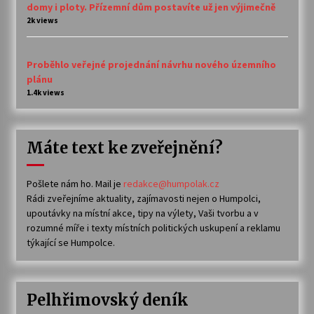
domy i ploty. Přízemní dům postavíte už jen výjimečně
2k views
Proběhlo veřejné projednání návrhu nového územního
plánu
1.4k views
Máte text ke zveřejnění?
Pošlete nám ho. Mail je
redakce@humpolak.cz
Rádi zveřejníme aktuality, zajímavosti nejen o Humpolci,
upoutávky na místní akce, tipy na výlety, Vaši tvorbu a v
rozumné míře i texty místních politických uskupení a reklamu
týkající se Humpolce.
Pelhřimovský deník