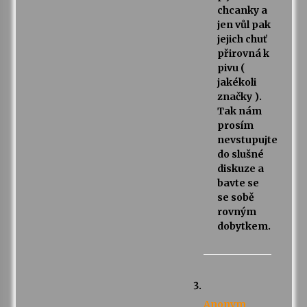
chcanky a
jen vůl pak
jejich chuť
přirovná k
pivu (
jakékoli
značky ).
Tak nám
prosím
nevstupujte
do slušné
diskuze a
bavte se
se sobě
rovným
dobytkem.
Anonym