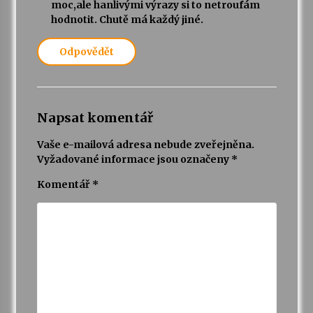
moc,ale hanlivými výrazy si to netroufám
hodnotit. Chutě má každý jiné.
Odpovědět
Napsat komentář
Vaše e-mailová adresa nebude zveřejněna.
Vyžadované informace jsou označeny
*
Komentář
*