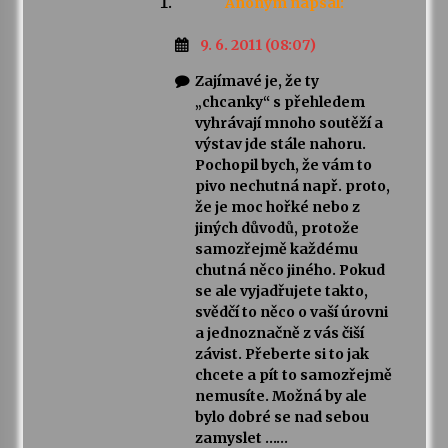
Anonym
napsal:
9. 6. 2011 (08:07)
Zajímavé je, že ty
„chcanky“ s přehledem
vyhrávají mnoho soutěží a
výstav jde stále nahoru.
Pochopil bych, že vám to
pivo nechutná např. proto,
že je moc hořké nebo z
jiných důvodů, protože
samozřejmě každému
chutná něco jiného. Pokud
se ale vyjadřujete takto,
svědčí to něco o vaší úrovni
a jednoznačně z vás čiší
závist. Přeberte si to jak
chcete a pít to samozřejmě
nemusíte. Možná by ale
bylo dobré se nad sebou
zamyslet ……