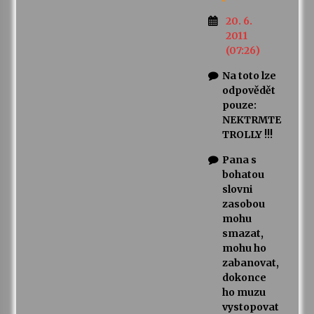
20. 6.
2011
(07:26)
Na toto lze
odpovědět
pouze:
NEKTRMTE
TROLLY !!!
Pana s
bohatou
slovni
zasobou
mohu
smazat,
mohu ho
zabanovat,
dokonce
ho muzu
vystopovat