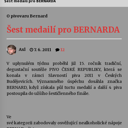
Šest medailí pro BERNARDA
Letní koncerty ve Stromovce: Ars Camerata a
Sukuba Ensemble
O pivovaru Bernard
4. 8. 2026
Šest medailí pro BERNARDA
Vernisáž výstavy Josefíny Duškové: Stávám se
kapkou
30. 7. 2026
Axl
7. 6. 2011
12
Veselí muzikanti
V uplynulém týdnu proběhl již 15. ročník tradiční,
30. 7. 2026
degustační soutěže PIVO ČESKÉ REPUBLIKY, která se
konala v rámci Slavností piva 2011 v Českých
Budějovicích. Významného úspěchu dosáhla značka
BERNARD, když získala půl tuctu medalií a další 4 piva
Pozvánka na integrační festival Quijotova
šedesátka: 28. 7.–1. 8. 2026
postoupila do užšího šestičlenného finále.
28. 7. 2026
Letní koncerty ve Stromovce: Kolchoz a
Ve
Jenakaši
své kategorii zabodovaly osvěžující nealkoholické nápoje
28. 7. 2026