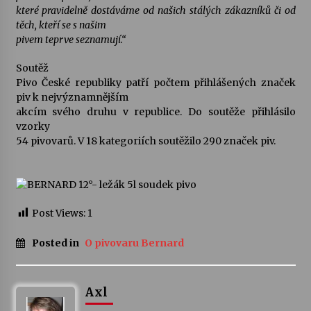
které pravidelně dostáváme od našich stálých zákazníků či od
těch, kteří se s našim
Varhanní recitál Michala Novenka v Klášteře
pivem teprve seznamují.“
Želiv
3. 7. 2026
Soutěž
Pivo České republiky patří počtem přihlášených značek
piv k nejvýznamnějším
Petr Adamec – Malovaný svět
akcím svého druhu v republice. Do soutěže přihlásilo
30. 6. 2026
vzorky
54 pivovarů. V 18 kategoriích soutěžilo 290 značek piv.
Post Views:
1
Posted in
O pivovaru Bernard
Axl