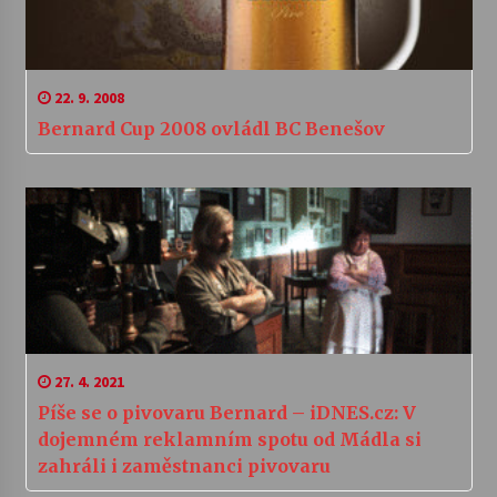
22. 9. 2008
Bernard Cup 2008 ovládl BC Benešov
27. 4. 2021
Píše se o pivovaru Bernard – iDNES.cz: V
dojemném reklamním spotu od Mádla si
zahráli i zaměstnanci pivovaru