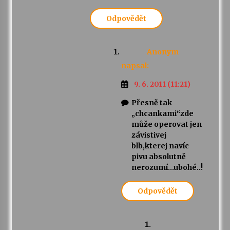
Odpovědět
Anonym
napsal:
9. 6. 2011 (11:21)
Přesně tak
„chcankami“zde
může operovat jen
závistivej
blb,kterej navíc
pivu absolutně
nerozumí…ubohé..!
Odpovědět