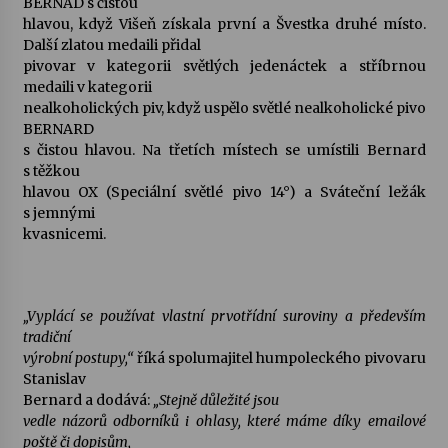
BERNAD s čistou
hlavou, když Višeň získala první a Švestka druhé místo.
Votavžatský ploty
Další zlatou medaili přidal
23. 7. 2026
pivovar v kategorii světlých jedenáctek a stříbrnou
medaili v kategorii
nealkoholických piv, když uspělo světlé nealkoholické pivo
BERNARD
Letní koncerty ve Stromovce: Rufus Miller
s čistou hlavou. Na třetích místech se umístili Bernard
22. 7. 2026
s těžkou
hlavou OX (Speciální světlé pivo 14°) a Sváteční ležák
s jemnými
Vysočinka
kvasnicemi.
17. 7. 2026
„Vyplácí se používat vlastní prvotřídní suroviny a především
Ozvěny prázdnin
tradiční
14. 7. 2026
výrobní postupy,“
říká spolumajitel humpoleckého pivovaru
Stanislav
Bernard a dodává:
„Stejně důležité jsou
Za kulturou kousek za Humpolec. V Želivě ožije
vedle názorů odborníků i ohlasy, které máme díky emailové
odkaz Josefa Čapka
poště či dopisům,
13. 7. 2026