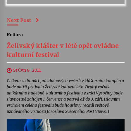
Next Post
Kultura
Želivský klášter v létě opět ovládne
kulturní festival
St Čvn 8 , 2011
Celkem sedmnáct prázdninových večerů v klášterním komplexu
bude patřit festivalu Želivské kulturní léto. Druhý ročník
unikátního hudebně-kulturního festivalu v srdci Vysočiny bude
slavnostně zahájen 1. července a potrvá až do 3. září. Hlavním
vrcholem celého festivalu bude houslový recitál světově
uznávaného virtuóza Jaroslava Svěceného. Post Views: 1