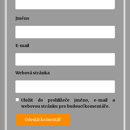
Jméno
E-mail
Webová stránka
Uložit do prohlížeče jméno, e-mail a
webovou stránku pro budoucí komentáře.