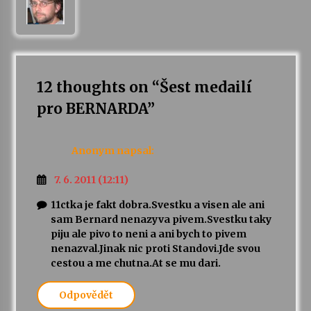
12 thoughts on “
Šest medailí
pro BERNARDA
”
Anonym
napsal:
7. 6. 2011 (12:11)
11ctka je fakt dobra.Svestku a visen ale ani
sam Bernard nenazyva pivem.Svestku taky
piju ale pivo to neni a ani bych to pivem
nenazval.Jinak nic proti Standovi.Jde svou
cestou a me chutna.At se mu dari.
Odpovědět