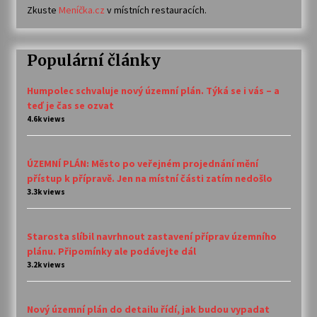
Zkuste
Meníčka.cz
v místních restauracích.
Populární články
Humpolec schvaluje nový územní plán. Týká se i vás – a
teď je čas se ozvat
4.6k views
ÚZEMNÍ PLÁN: Město po veřejném projednání mění
přístup k přípravě. Jen na místní části zatím nedošlo
3.3k views
Starosta slíbil navrhnout zastavení příprav územního
plánu. Připomínky ale podávejte dál
3.2k views
Nový územní plán do detailu řídí, jak budou vypadat