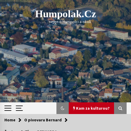
Skip
to
Humpolak.cz
content
. . . . . nejen o Humpolci a okolí
Kam za kulturou?
Home
O pivovaru Bernard
Kam za kulturou?