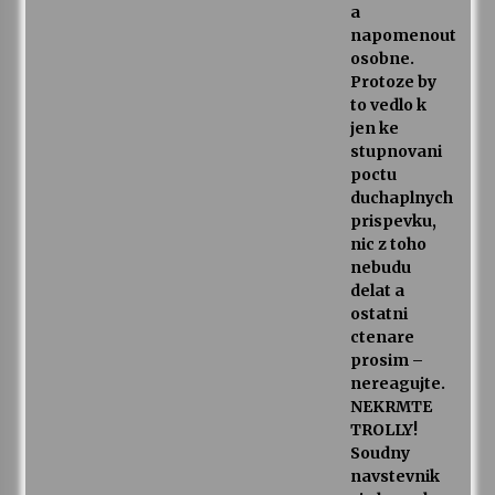
a
napomenout
osobne.
Protoze by
to vedlo k
jen ke
stupnovani
poctu
duchaplnych
prispevku,
nic z toho
nebudu
delat a
ostatni
ctenare
prosim –
nereagujte.
NEKRMTE
TROLLY!
Soudny
navstevnik