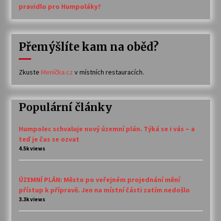
pravidlo pro Humpoláky?
Přemýšlíte kam na oběd?
Zkuste
Meníčka.cz
v místních restauracích.
Populární články
Humpolec schvaluje nový územní plán. Týká se i vás – a
teď je čas se ozvat
4.5k views
ÚZEMNÍ PLÁN: Město po veřejném projednání mění
přístup k přípravě. Jen na místní části zatím nedošlo
3.3k views