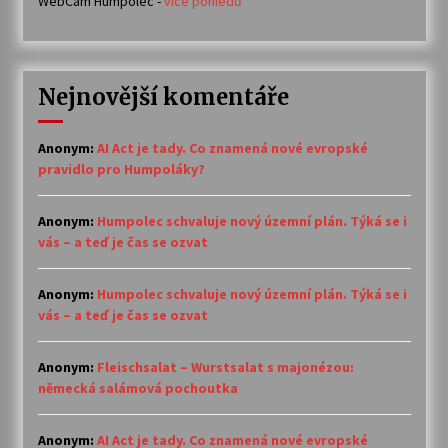
WebCam Humpolec -
více pohledů
Nejnovější komentáře
Anonym
:
AI Act je tady. Co znamená nové evropské
pravidlo pro Humpoláky?
Anonym
:
Humpolec schvaluje nový územní plán. Týká se i
vás – a teď je čas se ozvat
Anonym
:
Humpolec schvaluje nový územní plán. Týká se i
vás – a teď je čas se ozvat
Anonym
:
Fleischsalat – Wurstsalat s majonézou:
německá salámová pochoutka
Anonym
:
AI Act je tady. Co znamená nové evropské