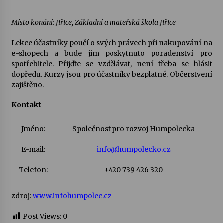
Votavžatský ploty
Místo konání: Jiřice, Základní a mateřská škola Jiřice
23. 7. 2026
Lekce účastníky poučí o svých právech při nakupování na
e-shopech a bude jim poskytnuto poradenství pro
spotřebitele. Přijďte se vzdělávat, není třeba se hlásit
Letní koncerty ve Stromovce: Rufus Miller
dopředu. Kurzy jsou pro účastníky bezplatné. Občerstvení
22. 7. 2026
zajištěno.
Kontakt
Vysočinka
17. 7. 2026
Jméno:
Společnost pro rozvoj Humpolecka
E-mail:
info@humpolecko.cz
Ozvěny prázdnin
14. 7. 2026
Telefon:
+420 739 426 320
zdroj:
www.infohumpolec.cz
Za kulturou kousek za Humpolec. V Želivě ožije
odkaz Josefa Čapka
Post Views:
0
13. 7. 2026