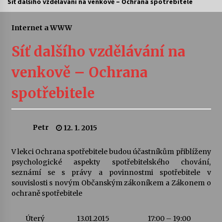
Síť dalšího vzdělávání na venkově – Ochrana spotřebitele
Letní koncerty ve Stromovce: Ars Camerata a
Sukuba Ensemble
Internet a WWW
4. 8. 2026
Síť dalšího vzdělávání na
Vernisáž výstavy Josefíny Duškové: Stávám se
venkově – Ochrana
kapkou
30. 7. 2026
spotřebitele
Veselí muzikanti
30. 7. 2026
Petr
12. 1. 2015
V lekci Ochrana spotřebitele budou účastníkům přiblíženy
Pozvánka na integrační festival Quijotova
šedesátka: 28. 7.–1. 8. 2026
psychologické aspekty spotřebitelského chování,
28. 7. 2026
seznámí se s právy a povinnostmi spotřebitele v
souvislosti s novým Občanským zákoníkem a Zákonem o
ochraně spotřebitele
Letní koncerty ve Stromovce: Kolchoz a
Jenakaši
28. 7. 2026
Úterý
13.01.2015
17:00 – 19:00