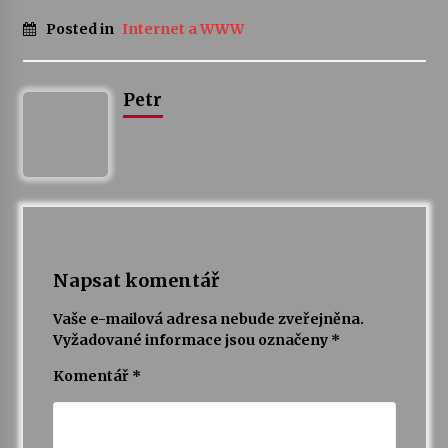
Posted in
Internet a WWW
Varhanní recitál Michala Novenka v Klášteře
Želiv
3. 7. 2026
Petr
Petr Adamec – Malovaný svět
30. 6. 2026
Napsat komentář
Vaše e-mailová adresa nebude zveřejněna.
Vyžadované informace jsou označeny
*
Komentář
*