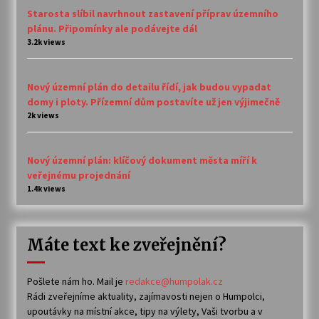
Starosta slíbil navrhnout zastavení příprav územního
plánu. Připomínky ale podávejte dál
3.2k views
Nový územní plán do detailu řídí, jak budou vypadat
domy i ploty. Přízemní dům postavíte už jen výjimečně
2k views
Nový územní plán: klíčový dokument města míří k
veřejnému projednání
1.4k views
Máte text ke zveřejnění?
Pošlete nám ho. Mail je
redakce@humpolak.cz
Rádi zveřejníme aktuality, zajímavosti nejen o Humpolci,
upoutávky na místní akce, tipy na výlety, Vaši tvorbu a v