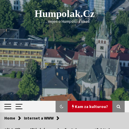
Skip
to
Humpolak.cz
content
. . . . . nejen o Humpolci a okolí
Kam za kulturou?
Home
Internet a WWW
Kam za kulturou?