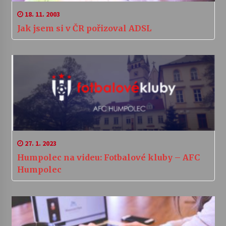
18. 11. 2003
Jak jsem si v ČR pořizoval ADSL
27. 1. 2023
Humpolec na videu: Fotbalové kluby – AFC
Humpolec