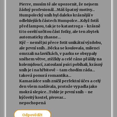
Pierre, musím tě ale upozornit, že nejsem
žádný profesionál…Máš špatný motivy…
Humpolecký sníh byl daleko krásnější v
odlehlejších částech Humpolce…Když fotíš
před lampou, tak je to katastroga – krásně
ti to osvítí určitou část fotky, ale ten zbytek
automaticky zhasne…
Kýč – neměl jsi přece fotit unikátní výzdobu,
ale první sníh…Děcka se koulovala, milenci
omrzali na lavičkách, v parku se obsypaly
sněhem větve, ztěžkly a celé ráno přášily na
kolemjdoucí, zatoulaní psíci pobíhali, krásný
sníh je i na hřbitově – tam chodím ráda…
taková ponurá romantika…
Kamarádce sníh zničil perfektní účes a celý
den všem nadávala, protože vypadla jako
mokrá slepice…Tohle je první sníh – ne
kýčovitý kostel, pivovar…
nepochopená
Odpovědět