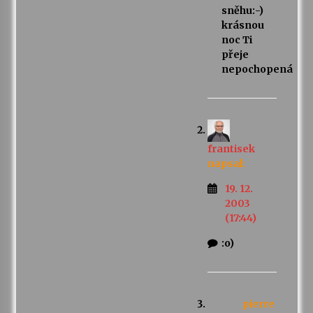
sněhu:-)
krásnou
noc Ti
přeje
nepochopená
frantisek
napsal:
19. 12.
2003
(17:44)
:o)
pierre