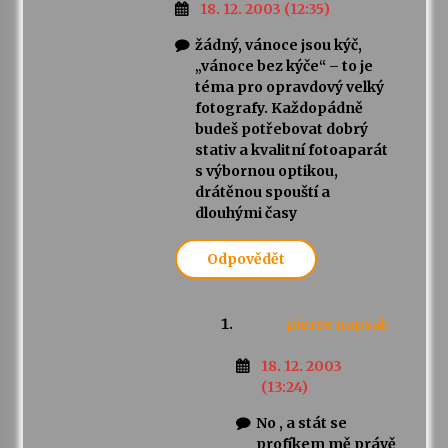
18. 12. 2003 (12:35)
žádný, vánoce jsou kýč,
„vánoce bez kýče“ – to je
téma pro opravdový velký
fotografy. Každopádně
budeš potřebovat dobrý
stativ a kvalitní fotoaparát
s výbornou optikou,
drátěnou spouští a
dlouhými časy
Odpovědět
pierre
napsal:
18. 12. 2003
(13:24)
No , a stát se
profíkem mě právě