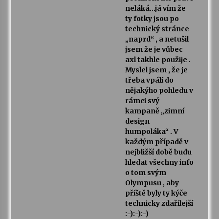
neláká…já vím že
ty fotky jsou po
technický stránce
„naprd“ , a netušil
jsem že je vůbec
axl takhle použije .
Myslel jsem , že je
třeba vpálí do
nějakýho pohledu v
rámci svý
kampaně „zimní
design
humpoláka“ . V
každým případě v
nejbližší době budu
hledat všechny info
o tom svým
Olympusu , aby
příště byly ty kýče
technicky zdařilejší
:-):-):-)