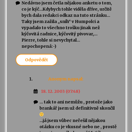
Nedávno jsem četla nějakou anketu o tom,
co je kýč…Kdybych tohle viděla dříve, určitě
bych dala redakci odkaz na tuto stránku…
Taky jsem zažila „sníh“ v Humpolci a
vypadalo to všechno trošku jinak než
kýčovitá radnice, kýčovitý pivovar,…
Pierre, tohle si nevychytal…
nepochopená:-)
Odpovědět
Anonym
napsal:
18. 12. 2003 (07:48)
… tak to ani nemůžu , protože jako
brankář jsem už definitivně skončil
…já jsem vůbec neřešil nějakou
otázku co je vkusné nebo ne , prostě