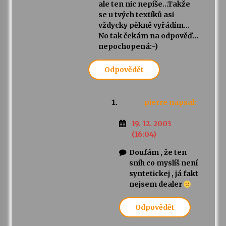
ale ten nic nepíše…Takže
se u tvých textíků asi
vždycky pěkně vyřádím…
No tak čekám na odpověď…
nepochopená:-)
Odpovědět
pierre
napsal:
19. 12. 2003
(16:04)
Doufám , že ten
sníh co myslíš není
syntetickej , já fakt
nejsem dealer
Odpovědět