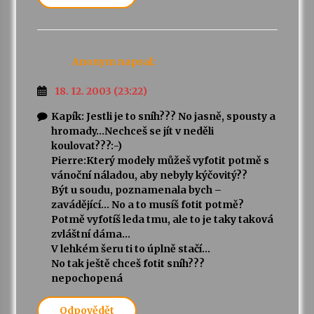
Anonym
napsal:
18. 12. 2003 (23:22)
Kapík: Jestli je to sníh??? No jasně, spousty a
hromady…Nechceš se jít v neděli
koulovat???:-)
Pierre:Který modely můžeš vyfotit potmě s
vánoční náladou, aby nebyly kýčovitý??
Být u soudu, poznamenala bych –
zavádějící… No a to musíš fotit potmě?
Potmě vyfotíš leda tmu, ale to je taky taková
zvláštní dáma…
V lehkém šeru ti to úplně stačí…
No tak ještě chceš fotit sníh???
nepochopená
Odpovědět