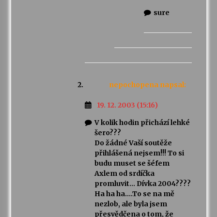
sure
nepochopena
napsal:
19. 12. 2003 (15:16)
V kolik hodin přichází lehké
šero???
Do žádné Vaší soutěže
přihlášená nejsem!!! To si
budu muset se šéfem
Axlem od srdíčka
promluvit… Dívka 2004????
Ha ha ha….To se na mě
nezlob, ale byla jsem
přesvědčena o tom, že