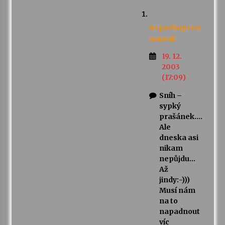
nepochopena
napsal:
19. 12.
2003
(17:09)
Sníh –
sypký
prašánek….
Ale
dneska asi
nikam
nepůjdu…
Až
jindy:-)))
Musí nám
na to
napadnout
víc