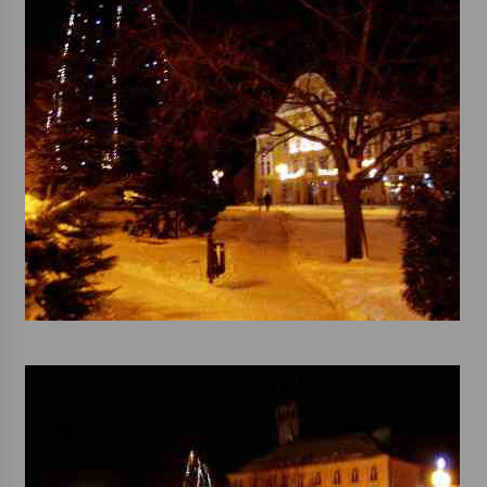
Votavžatský ploty
23. 7. 2026
Letní koncerty ve Stromovce: Rufus Miller
22. 7. 2026
Vysočinka
17. 7. 2026
Ozvěny prázdnin
14. 7. 2026
Za kulturou kousek za Humpolec. V Želivě ožije
odkaz Josefa Čapka
13. 7. 2026