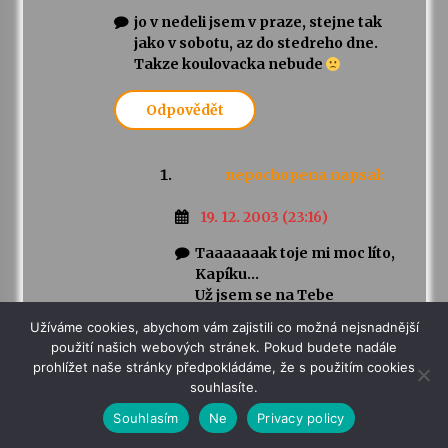
jo v nedeli jsem v praze, stejne tak
jako v sobotu, az do stedreho dne.
Takze koulovacka nebude
Odpovědět
nepochopena
napsal:
19. 12. 2003 (23:16)
Taaaaaaak toje mi moc líto,
Kapíku…
Už jsem se na Tebe
začínala těšit:-)
Užíváme cookies, abychom vám zajistili co možná nejsnadnější
Pierre: Nevím, jakou noc
použití našich webových stránek. Pokud budete nadále
zažije František, ale ta
prohlížet naše stránky předpokládáme, že s použitím cookies
moje moc dobrá nebyla…
souhlasíte.
Uvidíme, jaká bude ta
Souhlasím
Ne
Privacy policy
další…
nepochopená