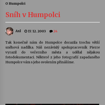
O Humpolci
Letní koncerty ve Stromovce: Ars Camerata a
Sukuba Ensemble
Sníh v Humpolci
4. 8. 2026
Vernisáž výstavy Josefíny Duškové: Stávám se
Axl
17. 12. 2003
24
kapkou
30. 7. 2026
Tak konečně nám do Humpolce dorazila trochu větší
sněhová nadílka. Náš nezávislý spolupracovník Pierre
Veselí muzikanti
vyrazil do večerního města a udělal nějakou
30. 7. 2026
fotodokumentaci. Některé z jeho fotografií zapadaného
Humpolce vám s jeho svolením přinášíme.
Pozvánka na integrační festival Quijotova
šedesátka: 28. 7.–1. 8. 2026
28. 7. 2026
Letní koncerty ve Stromovce: Kolchoz a
Jenakaši
28. 7. 2026