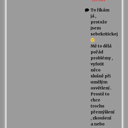
To říkám
já ,
protože
jsem
sebekritickej
Mě to dělá
pořád
problémy ,
vyfotit
něco
slušně při
umělým
osvětlení .
Prostě to
chce
trochu
přemýšlení
, zkoušení
a nebo