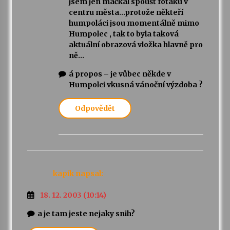
jsem jen mačkal spoušť foťáku v
centru města…protože někteří
humpoláci jsou momentálně mimo
Humpolec , tak to byla taková
aktuální obrazová vložka hlavně pro
ně…
á propos – je vůbec někde v
Humpolci vkusná vánoční výzdoba ?
Odpovědět
kapik
napsal:
18. 12. 2003 (10:14)
a je tam jeste nejaky snih?