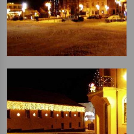
Varhanní recitál Michala Novenka v Klášteře
Želiv
3. 7. 2026
Petr Adamec – Malovaný svět
30. 6. 2026