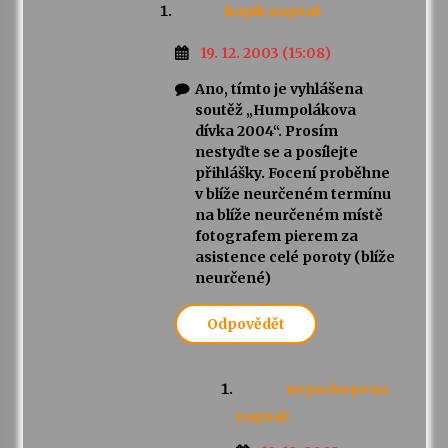
kapik
napsal:
19. 12. 2003 (15:08)
Ano, tímto je vyhlášena
soutěž „Humpolákova
dívka 2004“. Prosím
nestyďte se a posílejte
přihlášky. Focení proběhne
v blíže neurčeném termínu
na blíže neurčeném místě
fotografem pierem za
asistence celé poroty (blíže
neurčené)
Odpovědět
nepochopena
napsal: