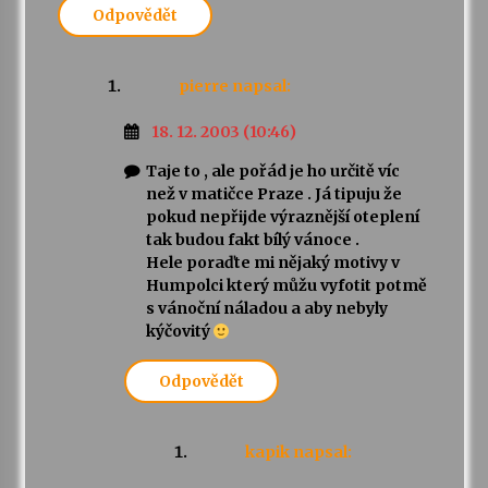
Odpovědět
pierre
napsal:
18. 12. 2003 (10:46)
Taje to , ale pořád je ho určitě víc
než v matičce Praze . Já tipuju že
pokud nepřijde výraznější oteplení
tak budou fakt bílý vánoce .
Hele poraďte mi nějaký motivy v
Humpolci který můžu vyfotit potmě
s vánoční náladou a aby nebyly
kýčovitý
Odpovědět
kapik
napsal: