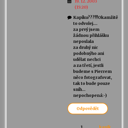
19. 12. 2003
(15:20)
Kapíku???!!!Okamžitě
to odvolej….
za prvý jsem
žádnou přihlášku
neposlala
za druhý nic
podobnýho ani
udělat nechci
a za třetí, jestli
budeme s Pierrem
něco fotografovat,
tak to bude pouze
sníh…
nepochopená:-)
Odpovědět
kapik