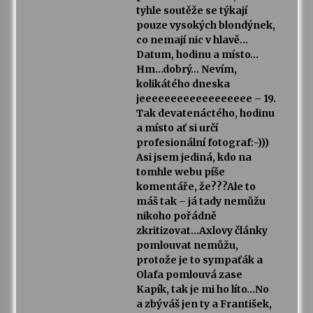
tyhle soutěže se týkají
pouze vysokých blondýnek,
co nemají nic v hlavě…
Datum, hodinu a místo…
Hm…dobrý… Nevím,
kolikátého dneska
jeeeeeeeeeeeeeeeeee – 19.
Tak devatenáctého, hodinu
a místo ať si určí
profesionální fotograf:-)))
Asi jsem jediná, kdo na
tomhle webu píše
komentáře, že???Ale to
máš tak – já tady nemůžu
nikoho pořádně
zkritizovat…Axlovy články
pomlouvat nemůžu,
protože je to sympaťák a
Olafa pomlouvá zase
Kapík, tak je mi ho líto…No
a zbýváš jen ty a František,