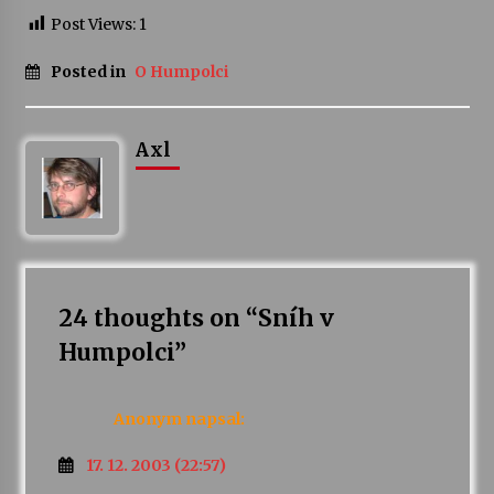
Post Views:
1
Posted in
O Humpolci
Axl
24 thoughts on “
Sníh v
Humpolci
”
Anonym
napsal:
17. 12. 2003 (22:57)