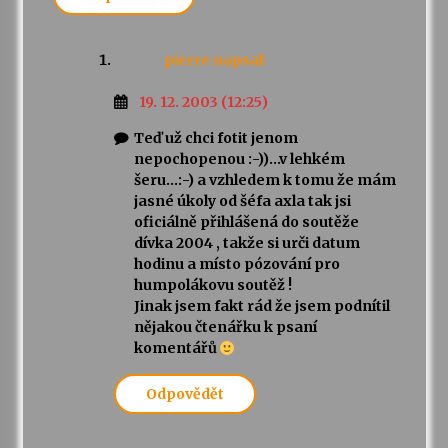
pierre
napsal:
19. 12. 2003 (12:25)
Teď už chci fotit jenom
nepochopenou :-))…v lehkém
šeru…:-) a vzhledem k tomu že mám
jasné úkoly od šéfa axla tak jsi
oficiálně přihlášená do soutěže
dívka 2004 , takže si urči datum
hodinu a místo pózování pro
humpolákovu soutěž !
Jinak jsem fakt rád že jsem podnítil
nějakou čtenářku k psaní
komentářů
Odpovědět