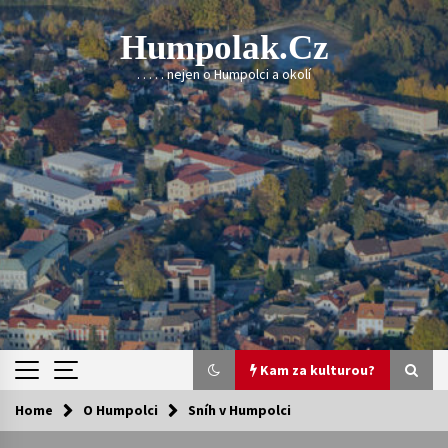
Skip
to
Humpolak.cz
content
. . . . . nejen o Humpolci a okolí
Kam za kulturou?
Home
O Humpolci
Sníh v Humpolci
Kam za kulturou?