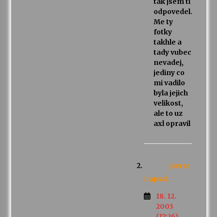
tak jsem ti
odpovedel.
Me ty
fotky
takhle a
tady vubec
nevadej,
jediny co
mi vadilo
byla jejich
velikost,
ale to uz
axl opravil
pierre
napsal:
18. 12.
2003
(17:26)