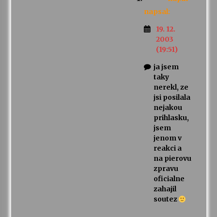
napsal:
19. 12.
2003
(19:51)
ja jsem
taky
nerekl, ze
jsi posilala
nejakou
prihlasku,
jsem
jenom v
reakci a
na pierovu
zpravu
oficialne
zahajil
soutez