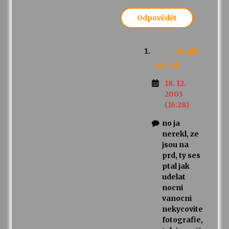
Odpovědět
kapik
napsal:
18. 12.
2003
(16:28)
no ja
nerekl, ze
jsou na
prd, ty ses
ptal jak
udelat
nocni
vanocni
nekycovite
fotografie,