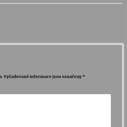
a.
Vyžadované informace jsou označeny
*