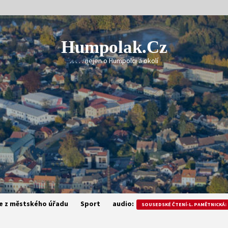
Humpolak.cz
. . . . . nejen o Humpolci a okolí
e z městského úřadu
Sport
audio:
SOUSEDSKÉ ČTENÍ-L. PAMĚTNICKÁ: 