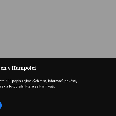
jen v Humpolci
ete ZDE popis zajímavých míst, informací, pověstí,
rek a fotografíí, které se k nim váží.
acebook