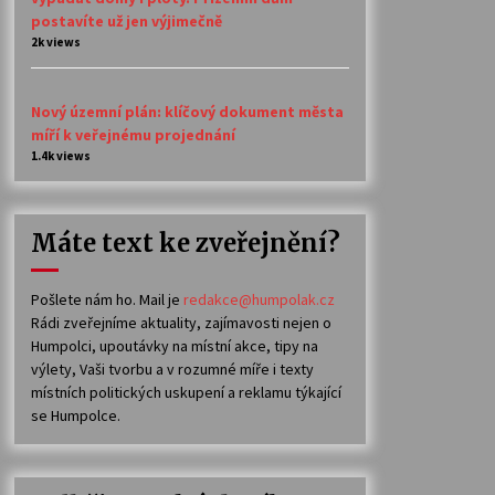
postavíte už jen výjimečně
2k views
Nový územní plán: klíčový dokument města
míří k veřejnému projednání
1.4k views
Máte text ke zveřejnění?
Pošlete nám ho. Mail je
redakce@humpolak.cz
Rádi zveřejníme aktuality, zajímavosti nejen o
Humpolci, upoutávky na místní akce, tipy na
výlety, Vaši tvorbu a v rozumné míře i texty
místních politických uskupení a reklamu týkající
se Humpolce.