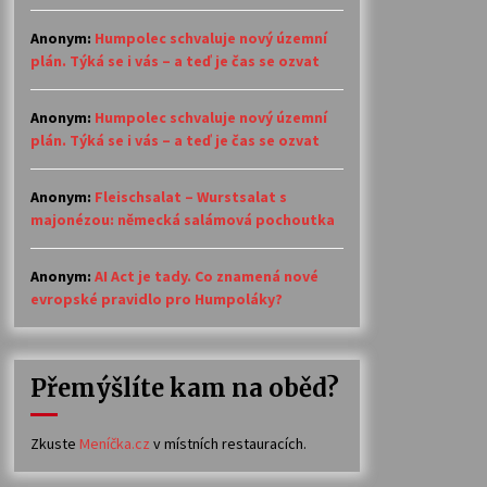
Anonym
:
Humpolec schvaluje nový územní
plán. Týká se i vás – a teď je čas se ozvat
Anonym
:
Humpolec schvaluje nový územní
plán. Týká se i vás – a teď je čas se ozvat
Anonym
:
Fleischsalat – Wurstsalat s
majonézou: německá salámová pochoutka
Anonym
:
AI Act je tady. Co znamená nové
evropské pravidlo pro Humpoláky?
Přemýšlíte kam na oběd?
Zkuste
Meníčka.cz
v místních restauracích.