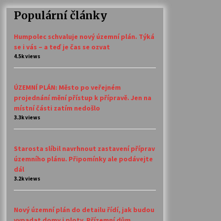
Populární články
Humpolec schvaluje nový územní plán. Týká
se i vás – a teď je čas se ozvat
4.5k views
ÚZEMNÍ PLÁN: Město po veřejném
projednání mění přístup k přípravě. Jen na
místní části zatím nedošlo
3.3k views
Starosta slíbil navrhnout zastavení příprav
územního plánu. Připomínky ale podávejte
dál
3.2k views
Nový územní plán do detailu řídí, jak budou
vypadat domy i ploty. Přízemní dům