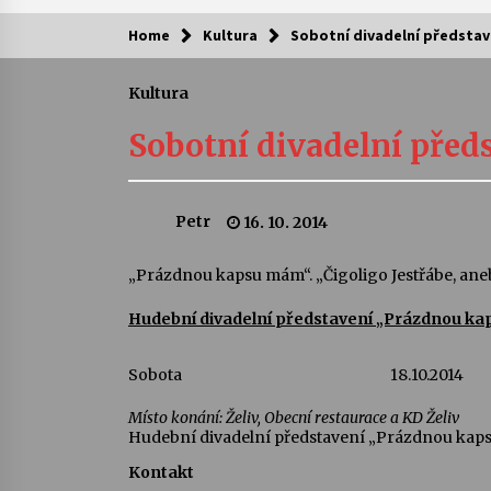
Home
Kultura
Sobotní divadelní představ
Kam za kulturou?
Kultura
Letní koncerty ve Stromovce: Ars
Camerata a Sukuba Ensemble
Sobotní divadelní před
4. 8. 2026
Pozvánka na integrační festival
Petr
16. 10. 2014
Quijotova šedesátka: 28. 7.–1. 8.
2026
28. 7. 2026
„Prázdnou kapsu mám“. „Čigoligo Jestřábe, aneb 
Hudební divadelní představení „Prázdnou k
Letní koncerty ve Stromovce: Rufu
Miller
22. 7. 2026
Sobota
18.10.2014
Místo konání: Želiv, Obecní restaurace a KD Želiv
Za kulturou kousek za Humpolec. 
Želivě ožije odkaz Josefa Čapka
Hudební divadelní představení „Prázdnou ka
13. 7. 2026
Kontakt