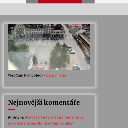
Veselí muzikanti
30. 7. 2026
Votavžatský ploty
23. 7. 2026
WebCam Humpolec -
více pohledů
Ozvěny prázdnin
14. 7. 2026
Nejnovější komentáře
Petr Adamec – Malovaný svět
30. 6. 2026
Anonym
:
AI Act je tady. Co znamená nové
evropské pravidlo pro Humpoláky?