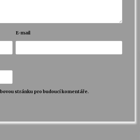
E-mail
webovou stránku pro budoucí komentáře.