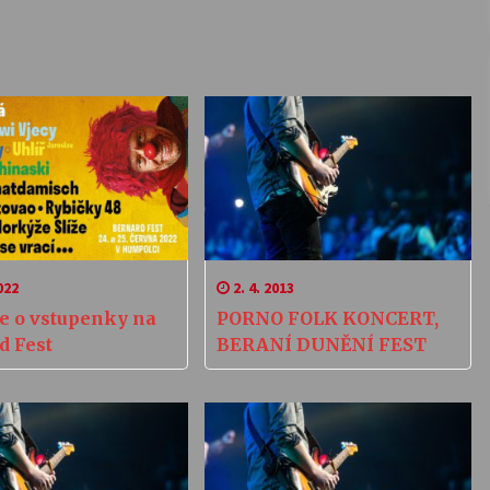
022
2. 4. 2013
te o vstupenky na
PORNO FOLK KONCERT,
d Fest
BERANÍ DUNĚNÍ FEST