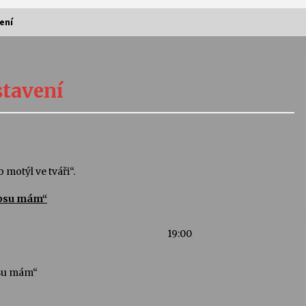
ení
Vernisáž výstavy Josefíny Duškové:
Stávám se kapkou
stavení
30. 7. 2026
Letní koncerty ve Stromovce:
Kolchoz a Jenakaši
28. 7. 2026
motýl ve tváři“.
apsu mám“
s
Vysočinka
17. 7. 2026
19:00
V
Varhanní recitál Michala Novenka v
Klášteře Želiv
psu mám“
3. 7. 2026