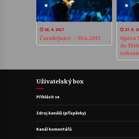
26. 4. 2017
27. 5. 2
Čarodejnice – 30.4.2017
Opera 
do Třeb
zahran
Uživatelský box
Přihlásit se
Zdroj kanálů (příspěvky)
Kanál komentářů