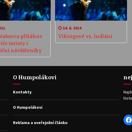
011
14. 8. 2014
Nabucco přitáhne
Vikingové vs. Indiáni
íče turisty i
iční návštěvníky
O Humpolákovi
ne
Kontakty
Najd
histo
O Humpolákovi
F
Reklama a uveřejnění článku