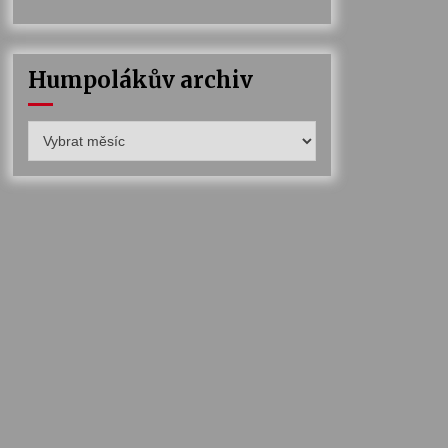
Humpolákův archiv
Humpolákův
archiv