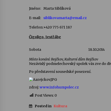
Jméno:
Marta Siblíková
E-mail:
siblikovamarta@email.cz
Telefon:
+420 775 671 187
Čigoligo, Jestřábe
Sobota
18.10.2014
Místo konání: Rejčkov, Kulturní dům Rejčkov
Nezávislý podmelechovský spolek vás zve do diva
Po představení sousedské posezení.
zdroj:
www.infohumpolec.cz
Post Views:
0
Posted in
Kultura