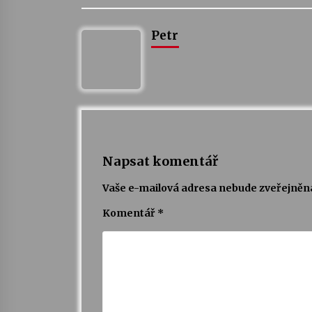
Petr
Napsat komentář
Vaše e-mailová adresa nebude zveřejněn
Komentář
*