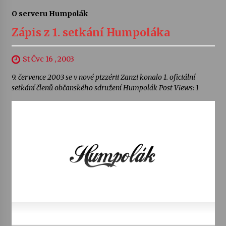
O serveru Humpolák
Zápis z 1. setkání Humpoláka
St Čvc 16 , 2003
9. července 2003 se v nové pizzérii Zanzi konalo 1. oficiální
setkání členů občanského sdružení Humpolák Post Views: 1