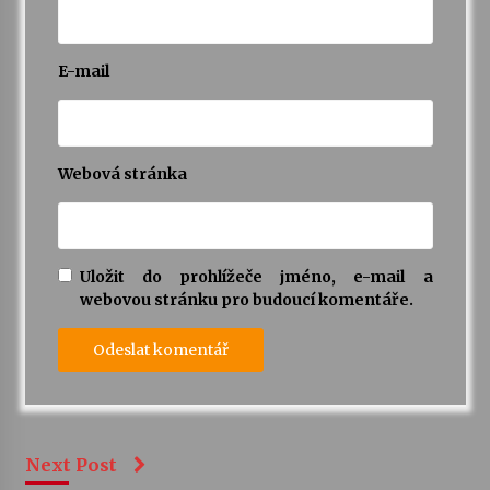
E-mail
Webová stránka
Uložit do prohlížeče jméno, e-mail a
webovou stránku pro budoucí komentáře.
Next Post