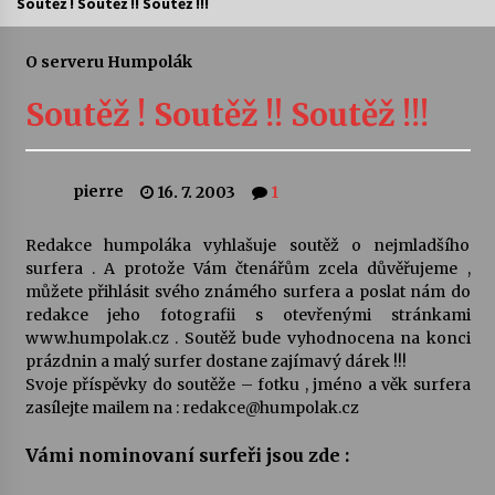
Soutěž ! Soutěž !! Soutěž !!!
Letní koncerty ve Stromovce: Ars Camerata a
Sukuba Ensemble
O serveru Humpolák
4. 8. 2026
Soutěž ! Soutěž !! Soutěž !!!
Vernisáž výstavy Josefíny Duškové: Stávám se
kapkou
30. 7. 2026
pierre
16. 7. 2003
1
Veselí muzikanti
Redakce humpoláka vyhlašuje soutěž o nejmladšího
30. 7. 2026
surfera . A protože Vám čtenářům zcela důvěřujeme ,
můžete přihlásit svého známého surfera a poslat nám do
redakce jeho fotografii s otevřenými stránkami
www.humpolak.cz . Soutěž bude vyhodnocena na konci
Pozvánka na integrační festival Quijotova
šedesátka: 28. 7.–1. 8. 2026
prázdnin a malý surfer dostane zajímavý dárek !!!
28. 7. 2026
Svoje příspěvky do soutěže – fotku , jméno a věk surfera
zasílejte mailem na : redakce@humpolak.cz
Letní koncerty ve Stromovce: Kolchoz a
Vámi nominovaní surfeři jsou zde :
Jenakaši
28. 7. 2026