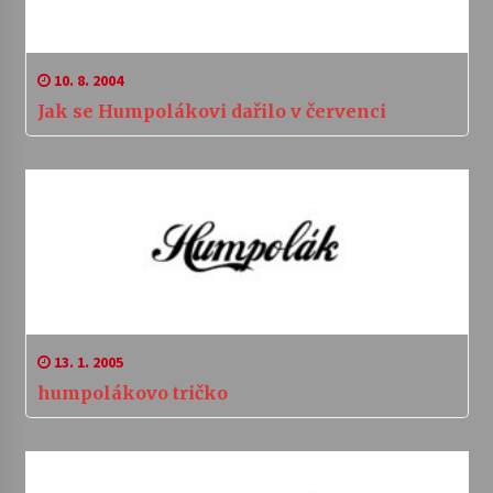
10. 8. 2004
Jak se Humpolákovi dařilo v červenci
13. 1. 2005
humpolákovo tričko