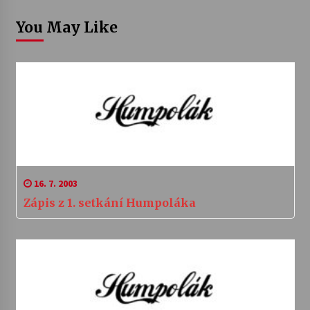
You May Like
16. 7. 2003
Zápis z 1. setkání Humpoláka