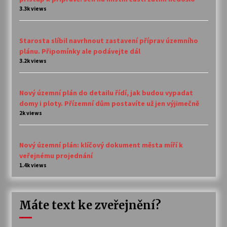
3.3k views
Starosta slíbil navrhnout zastavení příprav územního
plánu. Připomínky ale podávejte dál
3.2k views
Nový územní plán do detailu řídí, jak budou vypadat
domy i ploty. Přízemní dům postavíte už jen výjimečně
2k views
Nový územní plán: klíčový dokument města míří k
veřejnému projednání
1.4k views
Máte text ke zveřejnění?