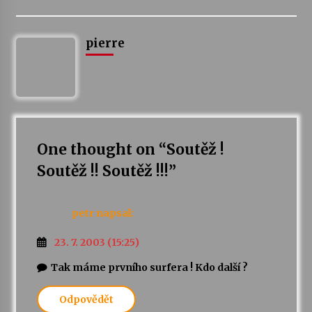
Varhanní recitál Michala Novenka v Klášteře
pierre
Želiv
3. 7. 2026
Petr Adamec – Malovaný svět
30. 6. 2026
One thought on “
Soutěž !
Soutěž !! Soutěž !!!
”
petr
napsal:
23. 7. 2003 (15:25)
Tak máme prvního surfera ! Kdo další ?
Odpovědět