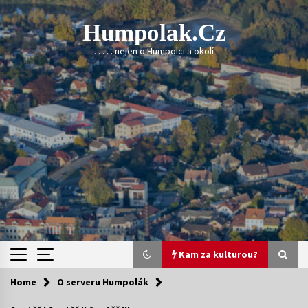
Skip
to
Humpolak.cz
content
. . . . . nejen o Humpolci a okolí
Kam za kulturou?
Home
O serveru Humpolák
Kam za kulturou?