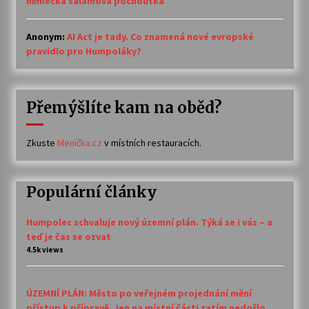
německá salámová pochoutka
Anonym
:
AI Act je tady. Co znamená nové evropské
pravidlo pro Humpoláky?
Přemýšlíte kam na oběd?
Zkuste
Meníčka.cz
v místních restauracích.
Populární články
Humpolec schvaluje nový územní plán. Týká se i vás – a
teď je čas se ozvat
4.5k views
ÚZEMNÍ PLÁN: Město po veřejném projednání mění
přístup k přípravě. Jen na místní části zatím nedošlo