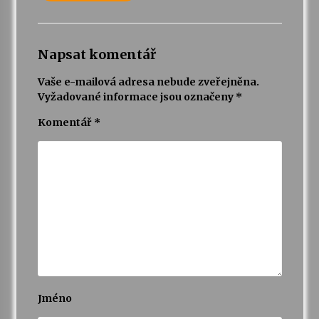
Napsat komentář
Vaše e-mailová adresa nebude zveřejněna.
Vyžadované informace jsou označeny
*
Komentář
*
Jméno