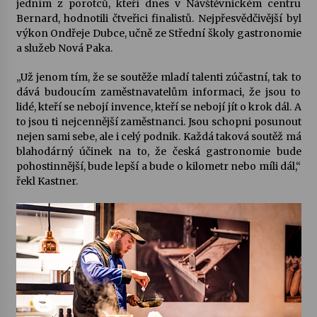
jedním z porotců, kteří dnes v Návštěvnickém centru
Bernard, hodnotili čtveřici finalistů. Nejpřesvědčivější byl
Votavžatský ploty
výkon Ondřeje Dubce, učně ze Střední školy gastronomie
23. 7. 2026
a služeb Nová Paka.
„Už jenom tím, že se soutěže mladí talenti zúčastní, tak to
dává budoucím zaměstnavatelům informaci, že jsou to
Letní koncerty ve Stromovce: Rufus Miller
lidé, kteří se nebojí invence, kteří se nebojí jít o krok dál. A
22. 7. 2026
to jsou ti nejcennější zaměstnanci. Jsou schopni posunout
nejen sami sebe, ale i celý podnik. Každá taková soutěž má
blahodárný účinek na to, že česká gastronomie bude
Vysočinka
pohostinnější, bude lepší a bude o kilometr nebo míli dál,“
17. 7. 2026
řekl Kastner.
Ozvěny prázdnin
14. 7. 2026
Za kulturou kousek za Humpolec. V Želivě ožije
odkaz Josefa Čapka
13. 7. 2026