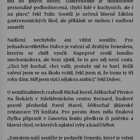
lidí do jiných oborů. Gastronomie je dlouhodobě
personálně podhodnocená, chybí lidé v kuchyních, ale i
na place,“ řekl Tulis. Soutěž je určená hlavně žákům
gastronomických škol, ale přihlásit se mohou i nadšení
amatéři.
Nadšení nechybělo ani vítězi soutěže. Pro
jednadvacetiletého Dubce je vaření až druhým řemeslem,
kterým se chtěl vyučit. Napoprvé zvolil lesního
mechanizátora, ale brzy zjistil, že to pro něj není cesta.
„Chci být kuchař, chci vařit, protože mě to baví. Kvůli
vaření jsem se na školu vrátil, řekl jsem si, že tomu ty tři
roky dám. Měl jsem vizi i nějakou ambici,“ řekl Dubec.
O semifinalistech rozhodl Michal Koreš, šéfkuchař Pivnice
Na Štokách v Návštěvnickém centru Bernard, finálové
porotě předsedal Pavel Mareš, šéfkuchař jihlavské
restaurace Tři knížata. Pro porotu dnes měla finálová
čtyřka připravit v časovém limitu předkrm či polévku a
hlavní chod, ve kterých uplatní ryby a kančí hřbet.
„Smyslem naší soutěže je podpořit řemeslo, které je velmi