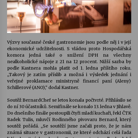
Varhanní recitál Michala Novenka v Klášteře
Želiv
3. 7. 2026
Výzvy současné české gastronomie jsou podle něj i v její
Petr Adamec – Malovaný svět
ekonomické udržitelnosti. S vládou proto Hospodářská
30. 6. 2026
komora jedná také o snížení DPH na všechny
nealkoholické nápoje z 21 na 12 procent. Nižší sazba by
podle Kastnera mohla platit od 1. ledna příštího roku.
„Takový je zatím příslib a možná i výsledek jednání i
veřejné proklamace ministryně financí paní (Aleny)
Schillerové (ANO),“ dodal Kastner.
Soutěž BernardChef se letos konala počtvrté. Přihlásilo se
do ní 30 účastníků. Semifinále se konalo 13. ledna v Jihlavě.
Do dnešního finále postoupili čtyři mladí kuchaři, řekl ČTK
Radek Tulis, mluvčí Rodinného pivovaru Bernard, který
soutěž pořádá. „Se soutěží jsme začali proto, že je nám
známá situace v gastronomii, ze které odchází celá řada