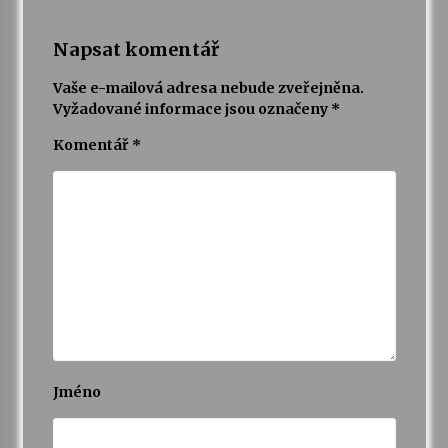
Napsat komentář
Vaše e-mailová adresa nebude zveřejněna.
Vyžadované informace jsou označeny
*
Komentář
*
Jméno