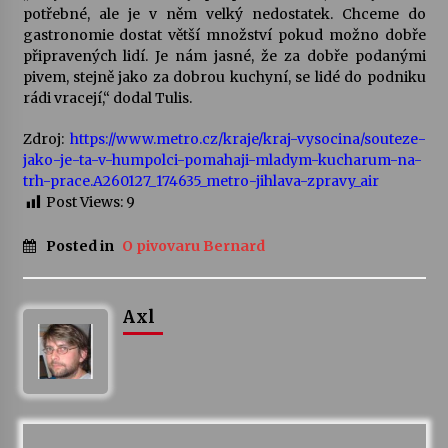
potřebné, ale je v něm velký nedostatek. Chceme do
gastronomie dostat větší množství pokud možno dobře
připravených lidí. Je nám jasné, že za dobře podanými
pivem, stejně jako za dobrou kuchyní, se lidé do podniku
rádi vracejí,“ dodal Tulis.
Zdroj:
https://www.metro.cz/kraje/kraj-vysocina/souteze-
jako-je-ta-v-humpolci-pomahaji-mladym-kucharum-na-
trh-prace.A260127_174635_metro-jihlava-zpravy_air
Post Views:
9
Posted in
O pivovaru Bernard
Axl