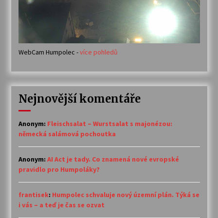
WebCam Humpolec -
více pohledů
Nejnovější komentáře
Anonym
:
Fleischsalat – Wurstsalat s majonézou:
německá salámová pochoutka
Anonym
:
AI Act je tady. Co znamená nové evropské
pravidlo pro Humpoláky?
frantisek
:
Humpolec schvaluje nový územní plán. Týká se
i vás – a teď je čas se ozvat