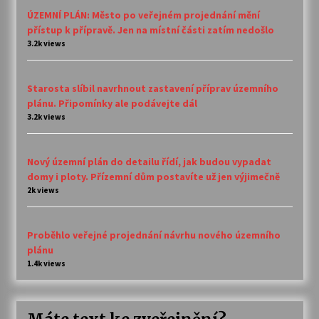
ÚZEMNÍ PLÁN: Město po veřejném projednání mění
přístup k přípravě. Jen na místní části zatím nedošlo
3.2k views
Starosta slíbil navrhnout zastavení příprav územního
plánu. Připomínky ale podávejte dál
3.2k views
Nový územní plán do detailu řídí, jak budou vypadat
domy i ploty. Přízemní dům postavíte už jen výjimečně
2k views
Proběhlo veřejné projednání návrhu nového územního
plánu
1.4k views