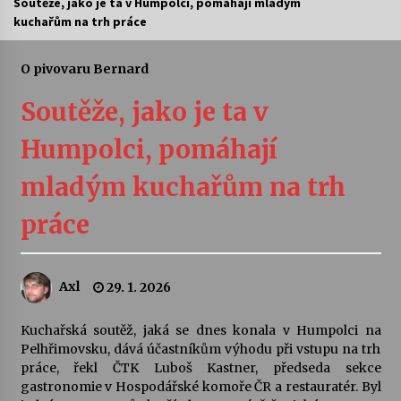
Soutěže, jako je ta v Humpolci, pomáhají mladým
kuchařům na trh práce
Letní koncerty ve Stromovce: Ars Camerata a
Sukuba Ensemble
4. 8. 2026
O pivovaru Bernard
Soutěže, jako je ta v
Vernisáž výstavy Josefíny Duškové: Stávám se
kapkou
Humpolci, pomáhají
30. 7. 2026
mladým kuchařům na trh
Veselí muzikanti
30. 7. 2026
práce
Pozvánka na integrační festival Quijotova
Axl
29. 1. 2026
šedesátka: 28. 7.–1. 8. 2026
28. 7. 2026
Kuchařská soutěž, jaká se dnes konala v Humpolci na
Pelhřimovsku, dává účastníkům výhodu při vstupu na trh
Letní koncerty ve Stromovce: Kolchoz a
práce, řekl ČTK Luboš Kastner, předseda sekce
Jenakaši
gastronomie v Hospodářské komoře ČR a restauratér. Byl
28. 7. 2026