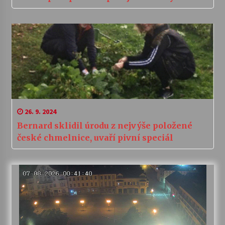
26. 9. 2024
Bernard sklidil úrodu z nejvýše položené
české chmelnice, uvaří pivní speciál