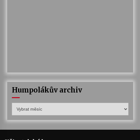
Humpolákův archiv
Humpolákův
archiv