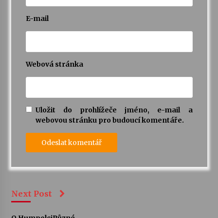
E-mail
Webová stránka
Uložit do prohlížeče jméno, e-mail a
webovou stránku pro budoucí komentáře.
Next Post
O Humpolci
Různé