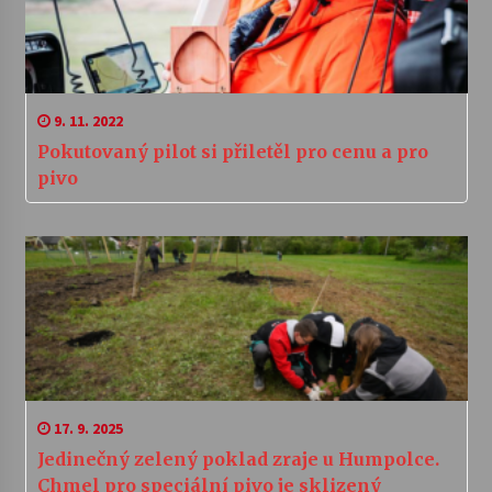
9. 11. 2022
Pokutovaný pilot si přiletěl pro cenu a pro
pivo
17. 9. 2025
Jedinečný zelený poklad zraje u Humpolce.
Chmel pro speciální pivo je sklizený