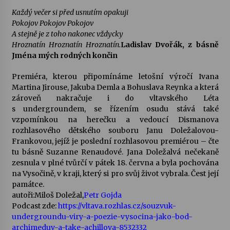
Každý večer si před usnutím opakuji
Pokojov Pokojov Pokojov
A stejně je z toho nakonec vždycky
Hroznatín Hroznatín Hroznatín.
Ladislav Dvořák, z básně
Jména mých rodných končin
Premiéra, kterou připomínáme letošní výročí Ivana
Martina Jirouse, Jakuba Demla a Bohuslava Reynka a která
zároveň nakračuje i do vltavského Léta
s undergroundem, se řízením osudu stává také
vzpomínkou na herečku a vedoucí Dismanova
rozhlasového dětského souboru Janu Doležalovou-
Frankovou, jejíž je poslední rozhlasovou premiérou – čte
tu básně Suzanne Renaudové. Jana Doležalvá nečekaně
zesnula v plné tvůrčí v pátek 18. června a byla pochována
na Vysočině, v kraji, který si pro svůj život vybrala. Čest její
památce.
autoři:
Miloš Doležal
,
Petr Gojda
Podcast zde:
https://vltava.rozhlas.cz/souzvuk-
undergroundu-viry-a-poezie-vysocina-jako-bod-
archimeduv-a-take-achillova-8532332