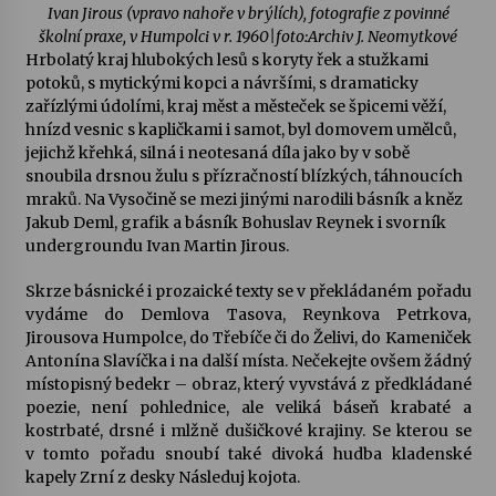
Ivan Jirous (vpravo nahoře v brýlích), fotografie z povinné
školní praxe, v Humpolci v r. 1960|foto:Archiv J. Neomytkové
Varhanní recitál Michala Novenka v Klášteře
Hrbolatý kraj hlubokých lesů s koryty řek a stužkami
Želiv
potoků, s mytickými kopci a návršími, s dramaticky
3. 7. 2026
zařízlými údolími, kraj měst a městeček se špicemi věží,
hnízd vesnic s kapličkami i samot, byl domovem umělců,
jejichž křehká, silná i neotesaná díla jako by v sobě
Petr Adamec – Malovaný svět
snoubila drsnou žulu s přízračností blízkých, táhnoucích
30. 6. 2026
mraků. Na Vysočině se mezi jinými narodili básník a kněz
Jakub Deml, grafik a básník Bohuslav Reynek i svorník
undergroundu Ivan Martin Jirous.
Skrze básnické i prozaické texty se v překládaném pořadu
vydáme do Demlova Tasova, Reynkova Petrkova,
Jirousova Humpolce, do Třebíče či do Želivi, do Kameniček
Antonína Slavíčka i na další místa. Nečekejte ovšem žádný
místopisný bedekr – obraz, který vyvstává z předkládané
poezie, není pohlednice, ale veliká báseň krabaté a
kostrbaté, drsné i mlžně dušičkové krajiny. Se kterou se
v tomto pořadu snoubí také divoká hudba kladenské
kapely Zrní z desky Následuj kojota.