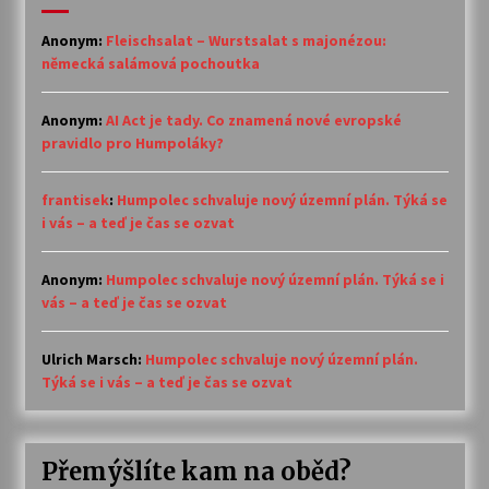
Anonym
:
Fleischsalat – Wurstsalat s majonézou:
německá salámová pochoutka
Anonym
:
AI Act je tady. Co znamená nové evropské
pravidlo pro Humpoláky?
frantisek
:
Humpolec schvaluje nový územní plán. Týká se
i vás – a teď je čas se ozvat
Anonym
:
Humpolec schvaluje nový územní plán. Týká se i
vás – a teď je čas se ozvat
Ulrich Marsch
:
Humpolec schvaluje nový územní plán.
Týká se i vás – a teď je čas se ozvat
Přemýšlíte kam na oběd?