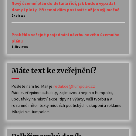
Nový územní plán do detailu řídí, jak budou vypadat
domy i ploty. Přízemní dům postavíte už jen výjimečně
2k views
Proběhlo veřejné projednání návrhu nového územního
plánu
1.4k views
Máte text ke zveřejnění?
Pošlete nám ho. Mail je
redakce@humpolak.cz
Rádi zveřejníme aktuality, zajímavosti nejen o Humpolci,
upoutávky na místní akce, tipy na výlety, Vaši tvorbu a v
rozumné míře i texty místních politických uskupení a reklamu
týkající se Humpolce.