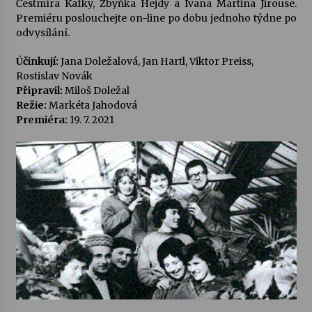
Čestmíra Kafky, Zbyňka Hejdy a Ivana Martina Jirouse.
Premiéru poslouchejte on-line po dobu jednoho týdne po
Votavžatský ploty
odvysílání.
23. 7. 2026
Účinkují:
Jana Doležalová, Jan Hartl, Viktor Preiss,
Rostislav Novák
Připravil:
Miloš Doležal
Letní koncerty ve Stromovce: Rufus Miller
Režie:
Markéta Jahodová
22. 7. 2026
Premiéra:
19. 7. 2021
Vysočinka
17. 7. 2026
Ozvěny prázdnin
14. 7. 2026
Za kulturou kousek za Humpolec. V Želivě ožije
odkaz Josefa Čapka
13. 7. 2026