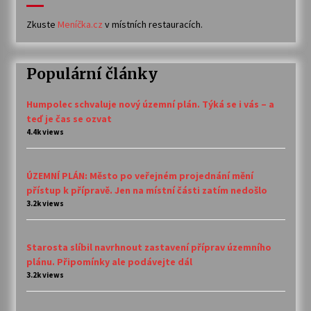
Zkuste
Meníčka.cz
v místních restauracích.
Populární články
Humpolec schvaluje nový územní plán. Týká se i vás – a
teď je čas se ozvat
4.4k views
ÚZEMNÍ PLÁN: Město po veřejném projednání mění
přístup k přípravě. Jen na místní části zatím nedošlo
3.2k views
Starosta slíbil navrhnout zastavení příprav územního
plánu. Připomínky ale podávejte dál
3.2k views