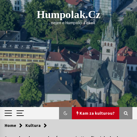
Skip
to
Humpolak.cz
content
. . . . . nejen o Humpolci a okolí
Kam za kulturou?
Home
Kultura
Kam za kulturou?