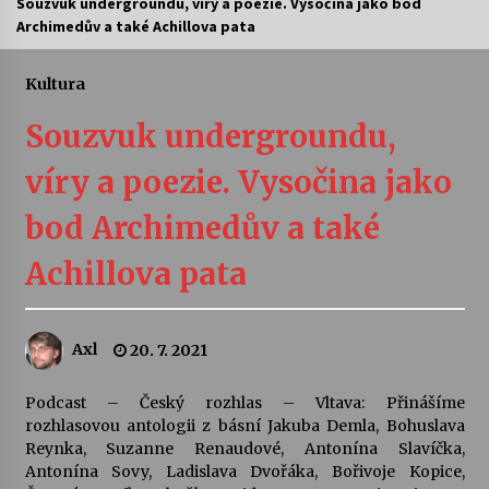
Souzvuk undergroundu, víry a poezie. Vysočina jako bod
Archimedův a také Achillova pata
Letní koncerty ve Stromovce: Ars Camerata a
Sukuba Ensemble
4. 8. 2026
Kultura
Souzvuk undergroundu,
Vernisáž výstavy Josefíny Duškové: Stávám se
kapkou
víry a poezie. Vysočina jako
30. 7. 2026
bod Archimedův a také
Veselí muzikanti
30. 7. 2026
Achillova pata
Pozvánka na integrační festival Quijotova
Axl
20. 7. 2021
šedesátka: 28. 7.–1. 8. 2026
28. 7. 2026
Podcast – Český rozhlas – Vltava: Přinášíme
rozhlasovou antologii z básní Jakuba Demla, Bohuslava
Letní koncerty ve Stromovce: Kolchoz a
Reynka, Suzanne Renaudové, Antonína Slavíčka,
Jenakaši
Antonína Sovy, Ladislava Dvořáka, Bořivoje Kopice,
28. 7. 2026