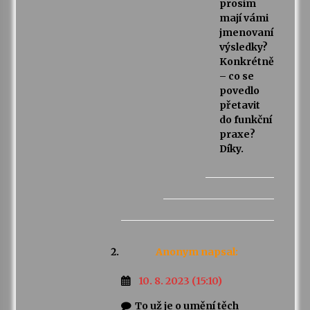
prosím
mají vámi
jmenovaní
výsledky?
Konkrétně
– co se
povedlo
přetavit
do funkční
praxe?
Díky.
Anonym
napsal:
10. 8. 2023 (15:10)
To už je o umění těch