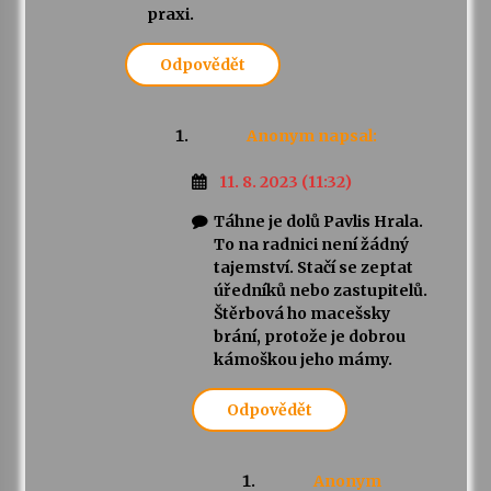
praxi.
Odpovědět
Anonym
napsal:
11. 8. 2023 (11:32)
Táhne je dolů Pavlis Hrala.
To na radnici není žádný
tajemství. Stačí se zeptat
úředníků nebo zastupitelů.
Štěrbová ho macešsky
brání, protože je dobrou
kámoškou jeho mámy.
Odpovědět
Anonym