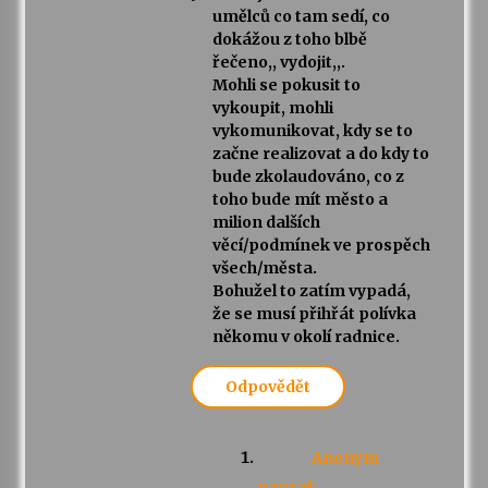
umělců co tam sedí, co
dokážou z toho blbě
řečeno,, vydojit,,.
Mohli se pokusit to
vykoupit, mohli
vykomunikovat, kdy se to
začne realizovat a do kdy to
bude zkolaudováno, co z
toho bude mít město a
milion dalších
věcí/podmínek ve prospěch
všech/města.
Bohužel to zatím vypadá,
že se musí přihřát polívka
někomu v okolí radnice.
Odpovědět
Anonym
napsal: