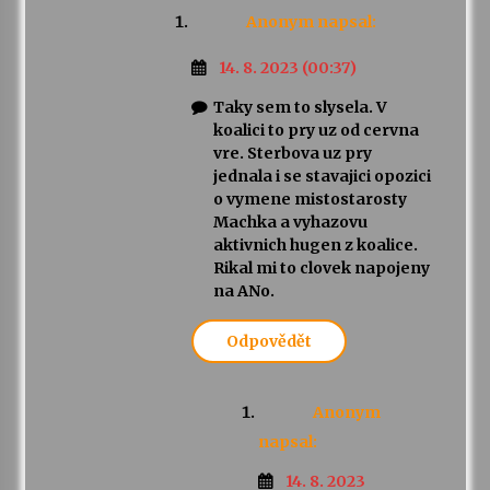
Anonym
napsal:
14. 8. 2023 (00:37)
Taky sem to slysela. V
koalici to pry uz od cervna
vre. Sterbova uz pry
jednala i se stavajici opozici
o vymene mistostarosty
Machka a vyhazovu
aktivnich hugen z koalice.
Rikal mi to clovek napojeny
na ANo.
Odpovědět
Anonym
napsal:
14. 8. 2023