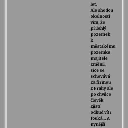
let.
Ale shodou
okolností
vim, že
přilehlý
pozemek
k
městskému
pozemku
majitele
změnil,
sice se
schovává
za firmou
z Prahy ale
po chvilce
člověk
zjistí
odkud vítr
fouká… A
nynější