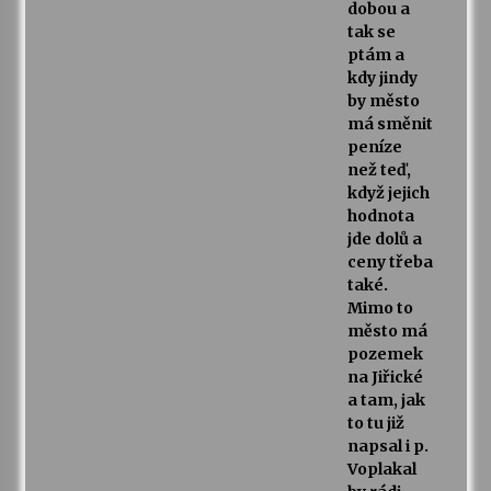
dobou a
tak se
ptám a
kdy jindy
by město
má směnit
peníze
než teď,
když jejich
hodnota
jde dolů a
ceny třeba
také.
Mimo to
město má
pozemek
na Jiřické
a tam, jak
to tu již
napsal i p.
Voplakal