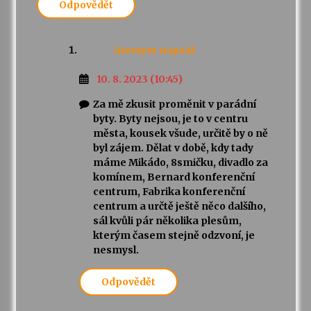
Odpovědět
Anonym
napsal:
10. 8. 2023 (10:45)
Za mě zkusit proměnit v parádní
byty. Byty nejsou, je to v centru
města, kousek všude, určitě by o ně
byl zájem. Dělat v době, kdy tady
máme Mikádo, 8smičku, divadlo za
komínem, Bernard konferenční
centrum, Fabrika konferenční
centrum a určtě ještě něco dalšího,
sál kvůli pár několika plesům,
kterým časem stejně odzvoní, je
nesmysl.
Odpovědět