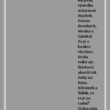
lidi psali,
výsledky
má jenom
Machek.
Potom
Hendrych,
Alenka a
Oplakal.
To je z
koalice
všechno.
Hrala
velké nic.
Štěrbová
akurát tak
fotky na
fejsu.
Křivánek a
Šidlák, co
to je za
radní?
Vrána sám