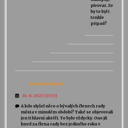
pivovar. Ze
by to byl i
tenhle
pripad?
Anonym
napsal:
10. 8. 2023 (15:57)
A kdo slyšel něco o bývalých členech rady
města v minulém období? Také se objevovali
jen ti hlavní aktéři. To bylo vždycky. Ono jít
hned za člena rady bez jediného roku v