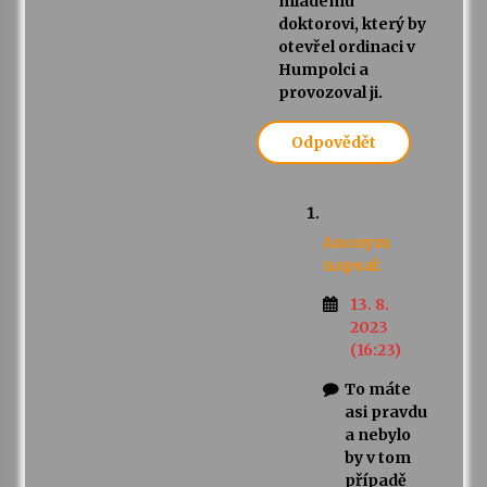
mladému
doktorovi, který by
otevřel ordinaci v
Humpolci a
provozoval ji.
Odpovědět
Anonym
napsal:
13. 8.
2023
(16:23)
To máte
asi pravdu
a nebylo
by v tom
případě