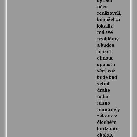
by rádi
něco
realizovali,
bohužel ta
lokalita
má své
problémy
a budou
muset
ohnout
spoustu
věcí, což
bude buď
velmi
drahé
nebo
mimo
mantinely
zákona v
dlouhém
horizontu
okolo10