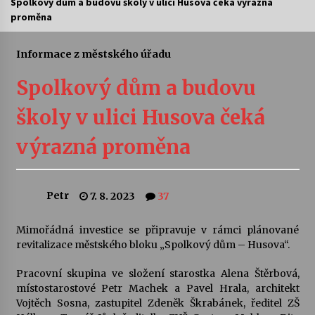
Spolkový dům a budovu školy v ulici Husova čeká výrazná
proměna
Letní koncerty ve Stromovce: Ars Camerata a
Sukuba Ensemble
4. 8. 2026
Informace z městského úřadu
Spolkový dům a budovu
Vernisáž výstavy Josefíny Duškové: Stávám se
kapkou
školy v ulici Husova čeká
30. 7. 2026
výrazná proměna
Veselí muzikanti
30. 7. 2026
Petr
7. 8. 2023
37
Pozvánka na integrační festival Quijotova
šedesátka: 28. 7.–1. 8. 2026
Mimořádná investice se připravuje v rámci plánované
28. 7. 2026
revitalizace městského bloku „Spolkový dům – Husova“.
Pracovní skupina ve složení starostka Alena Štěrbová,
Letní koncerty ve Stromovce: Kolchoz a
místostarostové Petr Machek a Pavel Hrala, architekt
Jenakaši
Vojtěch Sosna, zastupitel Zdeněk Škrabánek, ředitel ZŠ
28. 7. 2026