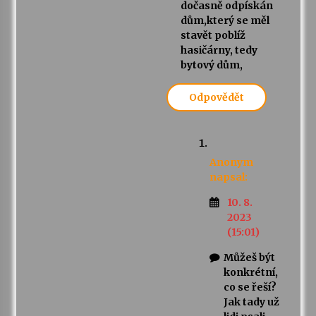
dočasně odpískán
dům,který se měl
stavět poblíž
hasičárny, tedy
bytový dům,
Odpovědět
Anonym
napsal:
10. 8.
2023
(15:01)
Můžeš být
konkrétní,
co se řeší?
Jak tady už