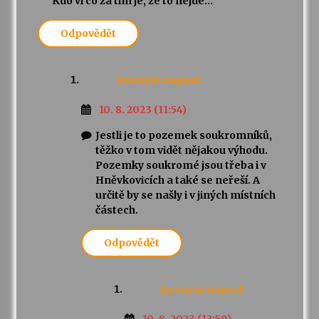
Kdo ví co za tím je, že to nejde…
Odpovědět
Anonym
napsal:
10. 8. 2023 (11:54)
Jestli je to pozemek soukromníků,
těžko v tom vidět nějakou výhodu.
Pozemky soukromé jsou třeba i v
Hněvkovicích a také se neřeší. A
určitě by se našly i v jiných místních
částech.
Odpovědět
Anonym
napsal:
10. 8. 2023 (13:59)