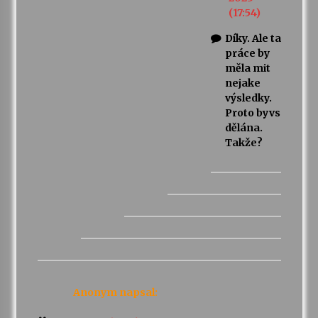
(17:54)
Díky. Ale ta
práce by
měla mit
nejake
výsledky.
Proto byvs
dělána.
Takže?
Anonym
napsal: