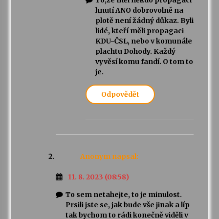
hnutí ANO dobrovolně na
plotě není žádný důkaz. Byli
lidé, kteří měli propagaci
KDU-ČSL, nebo v komunále
plachtu Dohody. Každý
vyvěsí komu fandí. O tom to
je.
Odpovědět
Anonym
napsal:
11. 8. 2023 (08:58)
To sem netahejte, to je minulost.
Prsili jste se, jak bude vše jinak a líp
tak bychom to rádi konečně viděli v