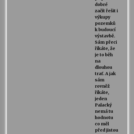
dobré
začít řešit i
výkupy
pozemků
k budoucí
výstavbě.
Sám přeci
říkáte, že
je to běh
na
dlouhou
trať. A jak
sám
rovněž
říkáte,
jeden
Palacký
nemá tu
hodnotu
co měl
před jistou