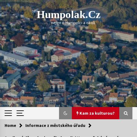
Skip
to
Humpolak.cz
content
. . . . . nejen o Humpolci a okolí
Kam za kulturou?
Home
Informace z městského úřadu
Kam za kulturou?