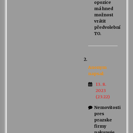
opozice
má hned
možnost
vrátit
předvolební
TO.
Anonym
napsal:
13. 8.
2023
(23:22)
Nemovitosti
pres
prazske
firmy
nakupuje