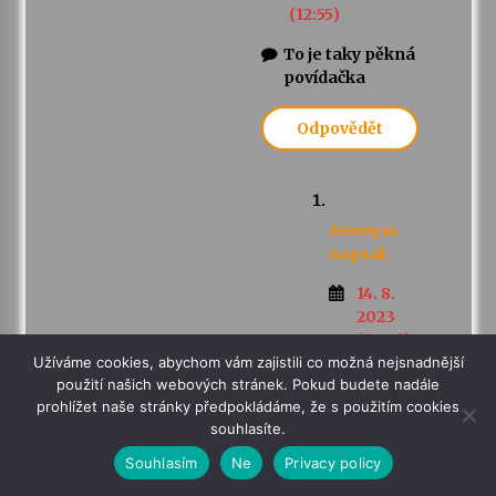
(12:55)
To je taky pěkná
povídačka
Odpovědět
Anonym
napsal:
14. 8.
2023
(15:06)
Užíváme cookies, abychom vám zajistili co možná nejsnadnější
Taky jsem
použití našich webových stránek. Pokud budete nadále
slyšel že to
prohlížet naše stránky předpokládáme, že s použitím cookies
tam vře.
souhlasíte.
Pořád
Souhlasím
Ne
Privacy policy
vařej kafe.