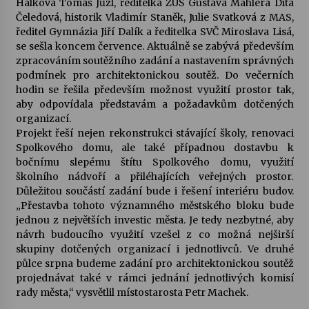
Hálkova Tomáš Jůzl, ředitelka ZUŠ Gustava Mahlera Dita
Čeledová, historik Vladimír Staněk, Julie Svatková z MAS,
Votavžatský ploty
ředitel Gymnázia Jiří Dalík a ředitelka SVČ Miroslava Lisá,
23. 7. 2026
se sešla koncem července. Aktuálně se zabývá především
zpracováním soutěžního zadání a nastavením správných
podmínek pro architektonickou soutěž. Do večerních
hodin se řešila především možnost využití prostor tak,
Letní koncerty ve Stromovce: Rufus Miller
aby odpovídala představám a požadavkům dotčených
22. 7. 2026
organizací.
Projekt řeší nejen rekonstrukci stávající školy, renovaci
Spolkového domu, ale také případnou dostavbu k
Vysočinka
bočnímu slepému štítu Spolkového domu, využití
17. 7. 2026
školního nádvoří a přiléhajících veřejných prostor.
Důležitou součástí zadání bude i řešení interiéru budov.
„Přestavba tohoto významného městského bloku bude
Ozvěny prázdnin
jednou z největších investic města. Je tedy nezbytné, aby
14. 7. 2026
návrh budoucího využití vzešel z co možná nejširší
skupiny dotčených organizací i jednotlivců. Ve druhé
půlce srpna budeme zadání pro architektonickou soutěž
projednávat také v rámci jednání jednotlivých komisí
Za kulturou kousek za Humpolec. V Želivě ožije
odkaz Josefa Čapka
rady města,“ vysvětlil místostarosta Petr Machek.
13. 7. 2026