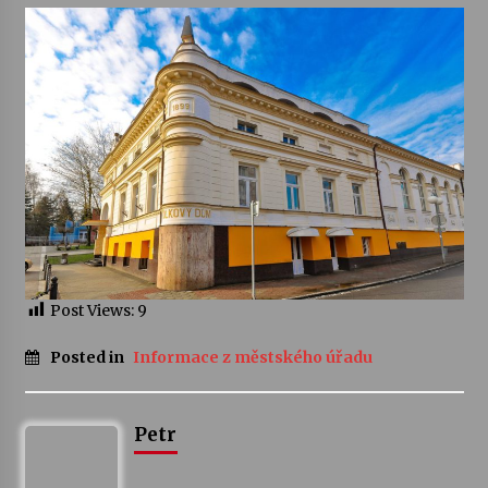
Varhanní recitál Michala Novenka v Klášteře
Želiv
3. 7. 2026
Petr Adamec – Malovaný svět
30. 6. 2026
Post Views:
9
Posted in
Informace z městského úřadu
Petr