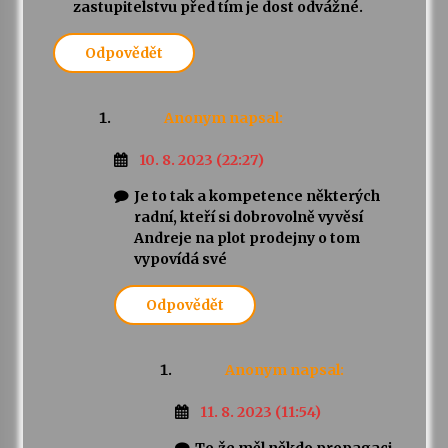
zastupitelstvu před tím je dost odvážné.
Odpovědět
Anonym
napsal:
10. 8. 2023 (22:27)
Je to tak a kompetence některých
radní, kteří si dobrovolně vyvěsí
Andreje na plot prodejny o tom
vypovídá své
Odpovědět
Anonym
napsal:
11. 8. 2023 (11:54)
To,že měl někdo propagaci