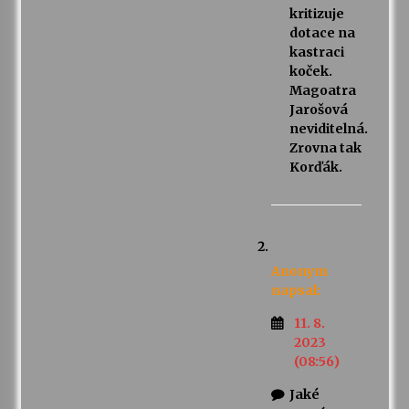
kritizuje
dotace na
kastraci
koček.
Magoatra
Jarošová
neviditelná.
Zrovna tak
Korďák.
Anonym
napsal:
11. 8.
2023
(08:56)
Jaké