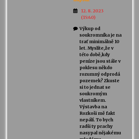
12. 8. 2023
(15:40)
Výkup od
soukromníka je na
trať minimálně 10
let. Myslíte,že v
této době,kdy
peníze jsou stále v
poklesu někdo
rozumný odprodá
pozemek? Zkuste
si to jednat se
soukromým
vlastníkem.
Výstavba na
Rozkoši mě fakt
nepálí. To bych
radši ty prachy
nasypal nějakému