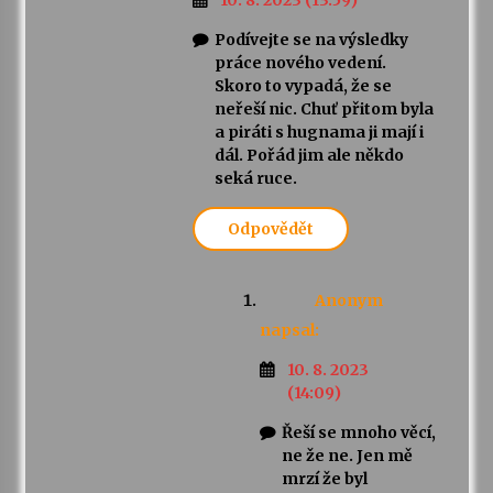
Podívejte se na výsledky
práce nového vedení.
Skoro to vypadá, že se
neřeší nic. Chuť přitom byla
a piráti s hugnama ji mají i
dál. Pořád jim ale někdo
seká ruce.
Odpovědět
Anonym
napsal:
10. 8. 2023
(14:09)
Řeší se mnoho věcí,
ne že ne. Jen mě
mrzí že byl