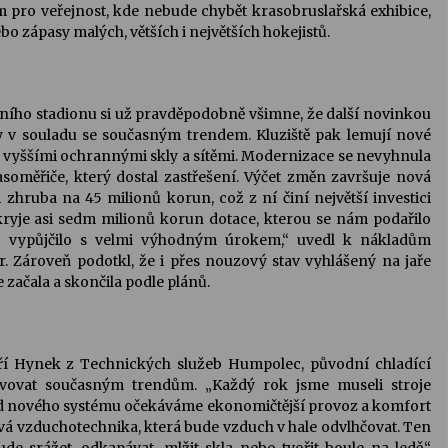
am pro veřejnost, kde nebude chybět krasobruslařská exhibice,
o zápasy malých, větších i největších hokejistů.
ího stadionu si už pravděpodobně všimne, že další novinkou
y v souladu se současným trendem. Kluziště pak lemují nové
, s vyššími ochrannými skly a sítěmi. Modernizace se nevyhnula
asoměřiče, který dostal zastřešení. Výčet změn završuje nová
zhruba na 45 milionů korun, což z ní činí největší investici
kryje asi sedm milionů korun dotace, kterou se nám podařilo
to vypůjčilo s velmi výhodným úrokem,“ uvedl k nákladům
. Zároveň podotkl, že i přes nouzový stav vyhlášený na jaře
ačala a skončila podle plánů.
iří Hynek z Technických služeb Humpolec, původní chladící
hovovat současným trendům. „Každý rok jsme museli stroje
ží. Od nového systému očekáváme ekonomičtější provoz a komfort
nová vzduchotechnika, která bude vzduch v hale odvlhčovat. Ten