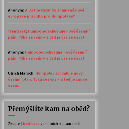
Anonym
:
AI Act je tady. Co znamená nové
evropské pravidlo pro Humpoláky?
frantisek
:
Humpolec schvaluje nový územní
plán. Týká se i vás – a teď je čas se ozvat
Anonym
:
Humpolec schvaluje nový územní
plán. Týká se i vás – a teď je čas se ozvat
Ulrich Marsch
:
Humpolec schvaluje nový
územní plán. Týká se i vás – a teď je čas se
ozvat
Přemýšlíte kam na oběd?
Zkuste
Meníčka.cz
v místních restauracích.