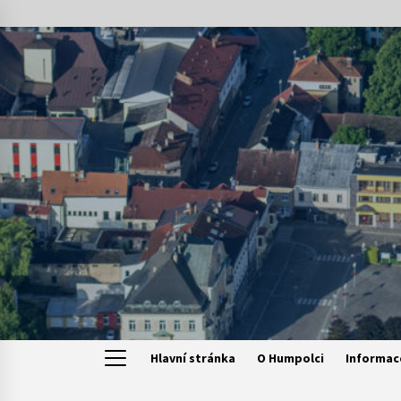
Skip
to
content
Hlavní stránka
O Humpolci
Informac