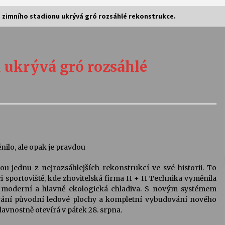
 zimního stadionu ukrývá gró rozsáhlé rekonstrukce.
Vernisáž výstavy Josefíny Duškové:
Stávám se kapkou
 ukrývá gró rozsáhlé
30. 7. 2026
Letní koncerty ve Stromovce:
Kolchoz a Jenakaši
28. 7. 2026
s
Vysočinka
nilo, ale opak je pravdou
17. 7. 2026
 jednu z nejrozsáhlejších rekonstrukcí ve své historii. To
i sportoviště, kde zhovitelská firma H + H Technika vyměnila
a moderní a hlavně ekologická chladiva. S novým systémem
V
Varhanní recitál Michala Novenka v
rání původní ledové plochy a kompletní vybudování nového
Klášteře Želiv
lavnostně otevírá v pátek 28. srpna.
3. 7. 2026