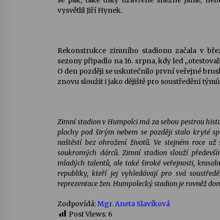
se pak, také díky uzavřené sněžné jámě, nebud
vysvětlil Jiří Hynek.
Rekonstrukce zimního stadionu začala v bře
sezony připadlo na 16. srpna, kdy led „otestoval
O den později se uskutečnilo první veřejné brus
znovu sloužit i jako dějiště pro soustředění tým
Zimní stadion v Humpolci má za sebou pestrou histo
plochy pod širým nebem se později stalo
kryté sp
naštěstí bez ohrožení životů. Ve stejném roce už 
soukromých dárců. Zimní stadion slouží předevš
mladých talentů, ale také široké veřejnosti, kra
republiky, kteří jej vyhledávají pro svá soustře
reprezentace žen. Humpolecký stadion je rovněž do
Zodpovídá:
Mgr. Aneta Slavíková
Post Views:
6