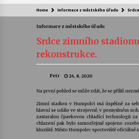
Home
Informace z městského úřadu
Srdce
Kam za kulturou?
Informace z městského úřadu
Letní koncerty ve Stromovce: Ars
Camerata a Sukuba Ensemble
Srdce zimního stadionu
4. 8. 2026
rekonstrukce.
Pozvánka na integrační festival
Quijotova šedesátka: 28. 7.–1. 8.
2026
Petr
24. 8. 2020
28. 7. 2026
Letní koncerty ve Stromovce: Rufu
Na první pohled se může zdát, že se příliš nezmě
Miller
22. 7. 2026
Zimní stadion v Humpolci má úspěšně za sebou
hlavní se událo ve strojovně, v pomyslném srdc
zastaralou čpavkovou chladící technologii z
Za kulturou kousek za Humpolec. 
chlazení pak bylo samozřejmě spojeno rozeb
Želivě ožije odkaz Josefa Čapka
kluziště. Město Humpolec sportoviště oficiálně s
13. 7. 2026