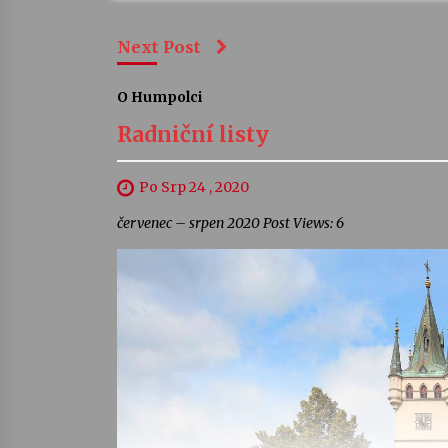
Next Post
O Humpolci
Radniční listy
Po Srp 24 , 2020
červenec – srpen 2020 Post Views: 6