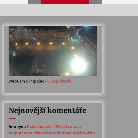
Veselí muzikanti
30. 7. 2026
Votavžatský ploty
23. 7. 2026
WebCam Humpolec -
více pohledů
Ozvěny prázdnin
14. 7. 2026
Nejnovější komentáře
Petr Adamec – Malovaný svět
30. 6. 2026
Anonym
:
Fleischsalat – Wurstsalat s
majonézou: německá salámová pochoutka