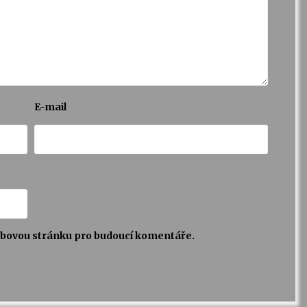
E-mail
webovou stránku pro budoucí komentáře.