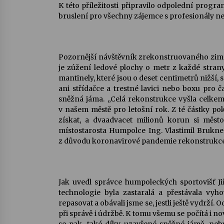
K této příležitosti připravilo odpolední progr
bruslení pro všechny zájemce s profesionály neb
Pozornější návštěvník zrekonstruovaného zimn
je zúžení ledové plochy o metr z každé stran
mantinely, které jsou o deset centimetrů nižší
ani střídačce a trestné lavici nebo boxu pro č
sněžná jáma. „Celá rekonstrukce vyšla celkem 
v našem městě pro letošní rok. Z té částky po
získat, a dvaadvacet milionů korun si měs
místostarosta Humpolce Ing. Vlastimil Brukner
z důvodu koronavirové pandemie rekonstrukce z
Jak uvedl správce humpoleckých sportovišť J
technologie byla zastaralá a přestávala vy
repasovat a obávali jsme se, jestli ještě vydr
při správě i údržbě. K tomu všemu se počítá i 