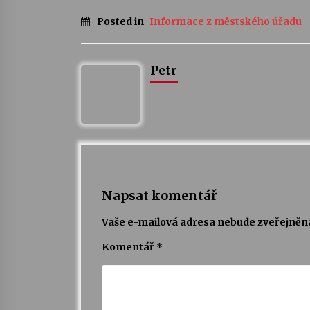
Posted in
Informace z městského úřadu
Petr
Napsat komentář
Vaše e-mailová adresa nebude zveřejněn
Komentář
*