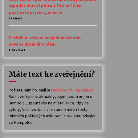
vypadat domy i ploty. Přízemní dům
postavíte už jen výjimečně
2k views
Proběhlo veřejné projednání návrhu
nového územního plánu
1.4k views
Máte text ke zveřejnění?
Pošlete nám ho. Mail je
redakce@humpolak.cz
Rádi zveřejníme aktuality, zajímavosti nejen o
Humpolci, upoutávky na místní akce, tipy na
výlety, Vaši tvorbu a v rozumné míře i texty
místních politických uskupení a reklamu týkající
se Humpolce.