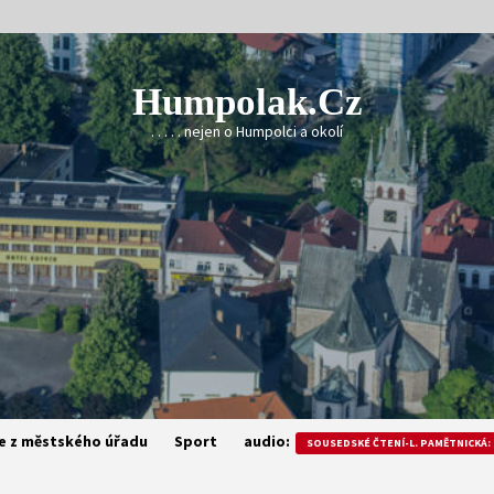
Humpolak.cz
. . . . . nejen o Humpolci a okolí
e z městského úřadu
Sport
audio:
SOUSEDSKÉ ČTENÍ-L. PAMĚTNICKÁ: 