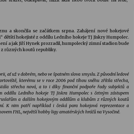
e srážet, odkapávat, mlžit skla nebo tvořit boule na ledě,“
znu a skončila se začátkem srpna. Zahájení nové hokejové
i“ dětští hokejisté z oddílu Ledního hokeje TJ Jiskry Humpolec.
lení a jak Jiří Hynek prozradil, humpolecký zimní stadion bude
ů z různých koutů republiky.
rii, ať už v dobrém, nebo ve špatném slova smyslu. Z původní ledové
ortoviště, kterému se v roce 2006 pod tíhou sněhu zřítila střecha,
stála střecha nová, a to i díky finanční podpoře řady subjektů a
ím oddílu Ledního hokeje TJ Jiskra Humpolec s četným zástupem
sobruslařům a dalším hokejovým oddílům a klubům z různých koutů
dění. K nim patří například i česká para hokejová reprezentace a
movem FHL, největší hobby ligy amatérských hráčů na Vysočině.