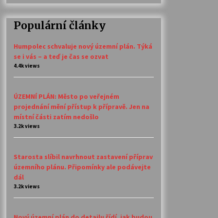
Populární články
Humpolec schvaluje nový územní plán. Týká
se i vás – a teď je čas se ozvat
4.4k views
ÚZEMNÍ PLÁN: Město po veřejném
projednání mění přístup k přípravě. Jen na
místní části zatím nedošlo
3.2k views
Starosta slíbil navrhnout zastavení příprav
územního plánu. Připomínky ale podávejte
dál
3.2k views
Nový územní plán do detailu řídí, jak budou