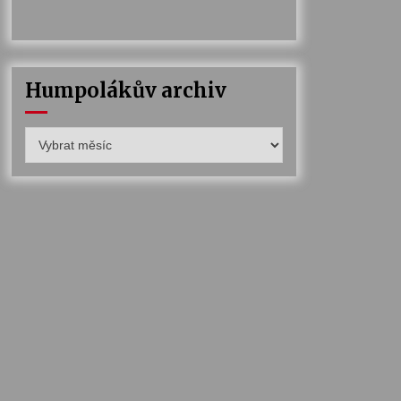
Humpolákův archiv
Humpolákův
archiv