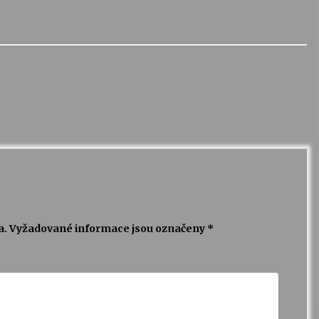
a.
Vyžadované informace jsou označeny
*