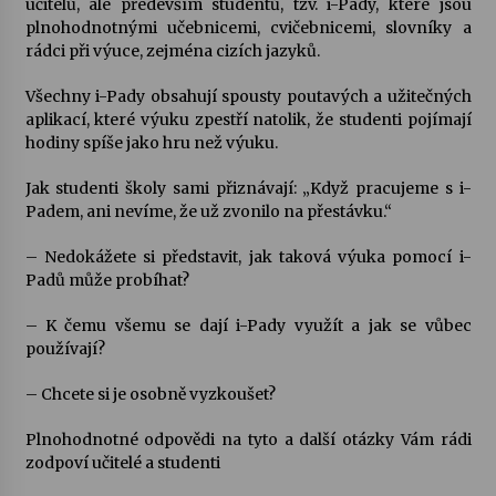
učitelů, ale především studentů, tzv. i-Pady, které jsou
plnohodnotnými učebnicemi, cvičebnicemi, slovníky a
Votavžatský ploty
rádci při výuce, zejména cizích jazyků.
23. 7. 2026
Všechny i-Pady obsahují spousty poutavých a užitečných
aplikací, které výuku zpestří natolik, že studenti pojímají
hodiny spíše jako hru než výuku.
Letní koncerty ve Stromovce: Rufus Miller
22. 7. 2026
Jak studenti školy sami přiznávají: „Když pracujeme s i-
Padem, ani nevíme, že už zvonilo na přestávku.“
Vysočinka
– Nedokážete si představit, jak taková výuka pomocí i-
17. 7. 2026
Padů může probíhat?
– K čemu všemu se dají i-Pady využít a jak se vůbec
používají?
Ozvěny prázdnin
14. 7. 2026
– Chcete si je osobně vyzkoušet?
Plnohodnotné odpovědi na tyto a další otázky Vám rádi
Za kulturou kousek za Humpolec. V Želivě ožije
zodpoví učitelé a studenti
odkaz Josefa Čapka
13. 7. 2026