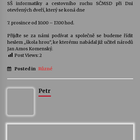
SŠ informatiky a cestovního ruchu SČMSD při Dni
otevřených dveří, který se koná dne
Varhanní recitál Michala Novenka v Klášteře
Želiv
7. prosince od 10.00 – 17.00 hod.
3. 7. 2026
Přijďte se za námi podívat a společně se budeme řídit
heslem „škola hrou“, ke kterému nabádal již učitel národů
Petr Adamec – Malovaný svět
Jan Amos Komenský.
30. 6. 2026
Post Views:
2
Posted in
Různé
Petr