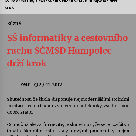
SŠ informatiky a cestovního ruchu SČMSD Humpolec drží
krok
Letní koncerty ve Stromovce: Ars Camerata a
Sukuba Ensemble
4. 8. 2026
Různé
SŠ informatiky a cestovního
Vernisáž výstavy Josefíny Duškové: Stávám se
kapkou
ruchu SČMSD Humpolec
30. 7. 2026
drží krok
Veselí muzikanti
30. 7. 2026
Petr
29. 11. 2012
Pozvánka na integrační festival Quijotova
šedesátka: 28. 7.–1. 8. 2026
Skutečnost, že škola disponuje nejmodernějšími stolními
28. 7. 2026
počítači a celou třídou vybavenou notebooky, všichni moc
dobře znáte.
Letní koncerty ve Stromovce: Kolchoz a
Co možná ale zatím nevíte, je skutečnost, že se od začátku
Jenakaši
tohoto školního roku staly novými pomocníky nejen
28. 7. 2026