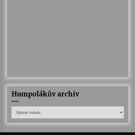
Humpolákův archiv
Humpolákův
archiv