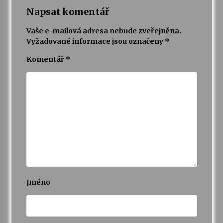
Napsat komentář
Vaše e-mailová adresa nebude zveřejněna.
Vyžadované informace jsou označeny
*
Komentář
*
Jméno