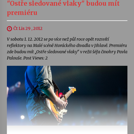
"Ostře sledované vlaky" budou mít
premiéru
Čt Lis 29 , 2012
V sobotu 1. 12. 2012 se po více než půl roce opět rozsvítí
reflektory na Malé scéně Horáckého divadla v Jihlavě. Premiéru
zde budou mít „Ostře sledované vlaky“ v režii šéfa činohry Pavla
Palouše. Post Views: 2