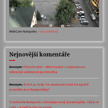
WebCam Humpolec -
více pohledů
Nejnovější komentáře
Anonym
:
Fleischsalat – Wurstsalat s majonézou:
německá salámová pochoutka
Anonym
:
AI Act je tady. Co znamená nové evropské
pravidlo pro Humpoláky?
frantisek
:
Humpolec schvaluje nový územní plán. Týká se
i vás – a teď je čas se ozvat