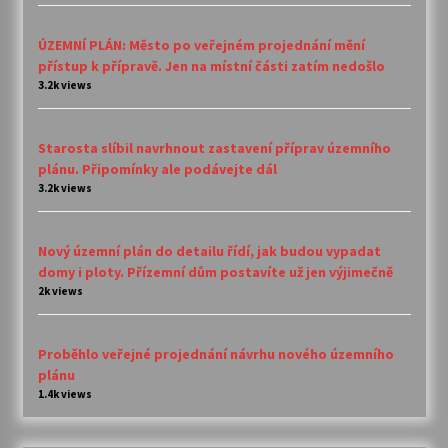
ÚZEMNÍ PLÁN: Město po veřejném projednání mění
přístup k přípravě. Jen na místní části zatím nedošlo
3.2k views
Starosta slíbil navrhnout zastavení příprav územního
plánu. Připomínky ale podávejte dál
3.2k views
Nový územní plán do detailu řídí, jak budou vypadat
domy i ploty. Přízemní dům postavíte už jen výjimečně
2k views
Proběhlo veřejné projednání návrhu nového územního
plánu
1.4k views