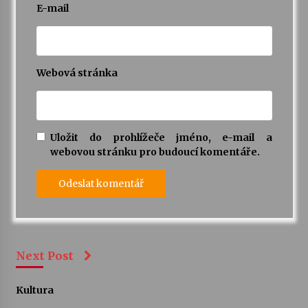
E-mail
Webová stránka
Uložit do prohlížeče jméno, e-mail a
webovou stránku pro budoucí komentáře.
Next Post
Kultura