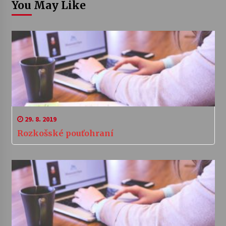
You May Like
29. 8. 2019
Rozkošské pouťohraní