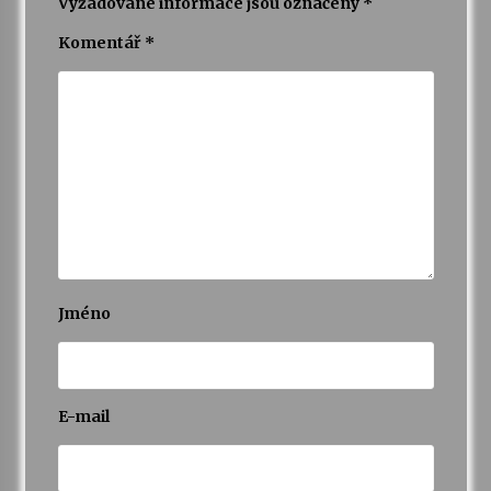
Vyžadované informace jsou označeny
*
Komentář
*
Jméno
E-mail