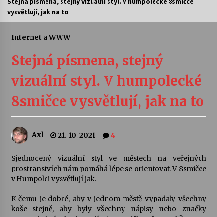
Stejná písmena, stejný vizuální styl. V humpolecké 8smičce
vysvětlují, jak na to
Letní koncerty ve Stromovce: Ars Camerata a
Sukuba Ensemble
4. 8. 2026
Internet a WWW
Stejná písmena, stejný
Vernisáž výstavy Josefíny Duškové: Stávám se
kapkou
vizuální styl. V humpolecké
30. 7. 2026
8smičce vysvětlují, jak na to
Veselí muzikanti
30. 7. 2026
Axl
21. 10. 2021
4
Pozvánka na integrační festival Quijotova
šedesátka: 28. 7.–1. 8. 2026
Sjednocený vizuální styl ve městech na veřejných
28. 7. 2026
prostranstvích nám pomáhá lépe se orientovat. V 8smičce
v Humpolci vysvětlují jak.
Letní koncerty ve Stromovce: Kolchoz a
K čemu je dobré, aby v jednom městě vypadaly všechny
Jenakaši
koše stejně, aby byly všechny nápisy nebo značky
28. 7. 2026