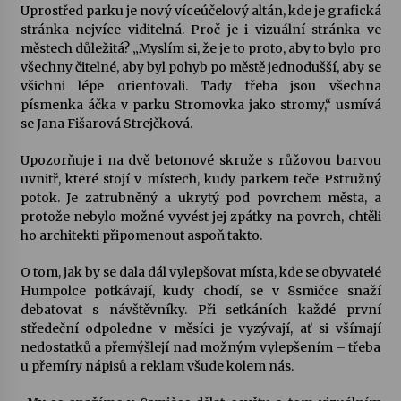
Uprostřed parku je nový víceúčelový altán, kde je grafická
stránka nejvíce viditelná. Proč je i vizuální stránka ve
Varhanní recitál Michala Novenka v Klášteře
městech důležitá? „Myslím si, že je to proto, aby to bylo pro
Želiv
všechny čitelné, aby byl pohyb po městě jednodušší, aby se
3. 7. 2026
všichni lépe orientovali. Tady třeba jsou všechna
písmenka áčka v parku Stromovka jako stromy,“ usmívá
se Jana Fišarová Strejčková.
Petr Adamec – Malovaný svět
30. 6. 2026
Upozorňuje i na dvě betonové skruže s růžovou barvou
uvnitř, které stojí v místech, kudy parkem teče Pstružný
potok. Je zatrubněný a ukrytý pod povrchem města, a
protože nebylo možné vyvést jej zpátky na povrch, chtěli
ho architekti připomenout aspoň takto.
O tom, jak by se dala dál vylepšovat místa, kde se obyvatelé
Humpolce potkávají, kudy chodí, se v 8smičce snaží
debatovat s návštěvníky. Při setkáních každé první
středeční odpoledne v měsíci je vyzývají, ať si všímají
nedostatků a přemýšlejí nad možným vylepšením – třeba
u přemíry nápisů a reklam všude kolem nás.