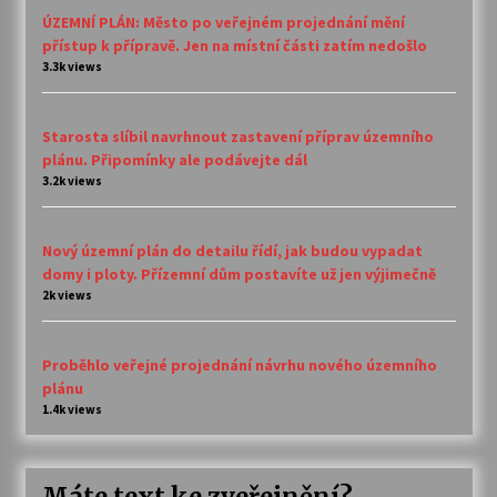
ÚZEMNÍ PLÁN: Město po veřejném projednání mění
přístup k přípravě. Jen na místní části zatím nedošlo
3.3k views
Starosta slíbil navrhnout zastavení příprav územního
plánu. Připomínky ale podávejte dál
3.2k views
Nový územní plán do detailu řídí, jak budou vypadat
domy i ploty. Přízemní dům postavíte už jen výjimečně
2k views
Proběhlo veřejné projednání návrhu nového územního
plánu
1.4k views
Máte text ke zveřejnění?