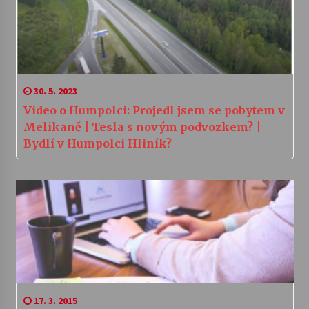
30. 5. 2023
Video o Humpolci: Projedl jsem se pobytem v
Melikaně | Tesla s novým podvozkem? |
Bydlí v Humpolci Hliník?
17. 3. 2015