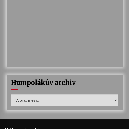
Humpolákův archiv
Humpolákův
archiv