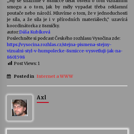
„My se snažíme v 8smičce dělat osvětu o tom vizuálním
smogu a o tom, jak by měly vypadat třeba reklamní
poutače nebo nároží. Mluvíme o tom, že v jednoduchosti
je síla, a že síla je i v přírodních materiálech,“ uzavírá
koordinátorka z 8smičky.
autor:
Dáša Kubíková
Poslechněte si podcast Českého rozhlasu Vysočina zde:
https://vysocina.rozhlas.cz/stejna-pismena-stejny-
vizualni-styl-v-humpolecke-8smicce-vysvetluji-jak-na-
8601598
Post Views:
1
Posted in
Internet a WWW
Axl