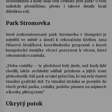
srozumitelné a kudy mají vést cestičky přes park? O tom
málokdy přemýšlíme, přesto i takové detaily hrají
Votavžatský ploty
důležitou roli.
23. 7. 2026
Park Stromovka
Letní koncerty ve Stromovce: Rufus Miller
Nově zrekonstruovaný park Stromovka v Humpolci je
22. 7. 2026
největší ve městě a slouží k rekreačním účelům. Jana
Fišarová Strejčková, koordinátorka programů a kurzů
humpolecké 8smičky obrací pozornost k věcem, které
rekonstrukce změnila.
Vysočinka
17. 7. 2026
„Třeba cestičky – ty předchozí byly jinde, než kudy lidé
chodili, takže architekti udělali průzkum a jejich trasy
přehodnotili. Náš park se také pyšní tím, že má svůj vlastní
Ozvěny prázdnin
vizuální grafický styl. Ta vizuální stránka se promítá do
14. 7. 2026
všech prvků parku, cedulky, podobu písmen na nápisech
a ikonky, piktogramy.“
Za kulturou kousek za Humpolec. V Želivě ožije
Ukrytý potok
odkaz Josefa Čapka
13. 7. 2026