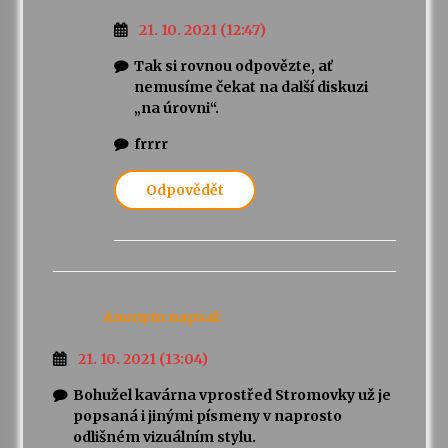
21. 10. 2021 (12:47)
Tak si rovnou odpovězte, ať
nemusíme čekat na další diskuzi
„na úrovni“.
frrrr
Odpovědět
Anonym
napsal:
21. 10. 2021 (13:04)
Bohužel kavárna vprostřed Stromovky už je
popsaná i jinými písmeny v naprosto
odlišném vizuálním stylu.