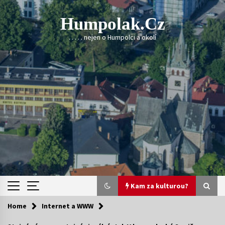
Skip
to
Humpolak.cz
content
. . . . . nejen o Humpolci a okolí
Kam za kulturou?
Home
Internet a WWW
Kam za kulturou?