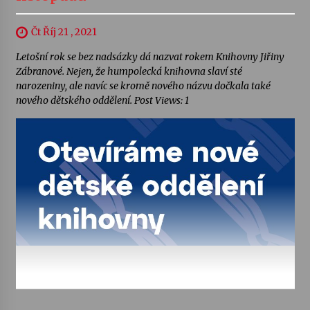
Čt Říj 21 , 2021
Letošní rok se bez nadsázky dá nazvat rokem Knihovny Jiřiny
Zábranové. Nejen, že humpolecká knihovna slaví sté
narozeniny, ale navíc se kromě nového názvu dočkala také
nového dětského oddělení. Post Views: 1