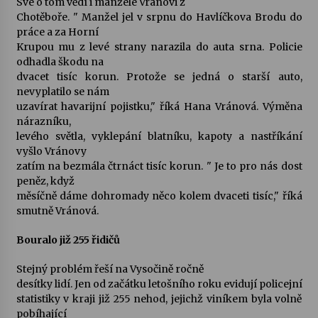
Své o tom vědí i manželé Vránovi z
Chotěboře. " Manžel jel v srpnu do Havlíčkova Brodu do
Votavžatský ploty
práce a za Horní
23. 7. 2026
Krupou mu z levé strany narazila do auta srna. Policie
odhadla škodu na
dvacet tisíc korun. Protože se jedná o starší auto,
nevyplatilo se nám
Letní koncerty ve Stromovce: Rufus Miller
uzavírat havarijní pojistku," říká Hana Vránová. Výměna
22. 7. 2026
nárazníku,
levého světla, vyklepání blatníku, kapoty a nastříkání
vyšlo Vránovy
Vysočinka
zatím na bezmála čtrnáct tisíc korun. " Je to pro nás dost
17. 7. 2026
peněz, když
měsíčně dáme dohromady něco kolem dvaceti tisíc," říká
smutně Vránová.
Ozvěny prázdnin
14. 7. 2026
Bouralo již 255 řidičů
Stejný problém řeší na Vysočině ročně
desítky lidí. Jen od začátku letošního roku evidují policejní
Za kulturou kousek za Humpolec. V Želivě ožije
statistiky v kraji již 255 nehod, jejichž viníkem byla volně
odkaz Josefa Čapka
pobíhající
13. 7. 2026