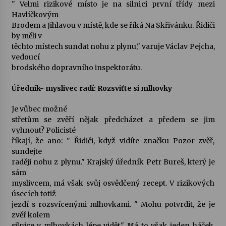
" Velmi rizikové místo je na silnici první třídy mezi
Havlíčkovým
Brodem a Jihlavou v místě, kde se říká Na Skřivánku. Řidiči
by měli v
těchto místech sundat nohu z plynu," varuje Václav Pejcha,
vedoucí
brodského dopravního inspektorátu.
Úředník- myslivec radí: Rozsviťte si mlhovky
Je vůbec možné
střetům se zvěří nějak předcházet a předem se jim
vyhnout? Policisté
říkají, že ano: " Řidiči, když vidíte značku Pozor zvěř,
sundejte
raději nohu z plynu." Krajský úředník Petr Bureš, který je
sám
myslivcem, má však svůj osvědčený recept. V rizikových
úsecích totiž
jezdí s rozsvícenými mlhovkami. " Mohu potvrdit, že je
zvěř kolem
silnice v mlhovkách lépe vidět." Má to však jeden háček.