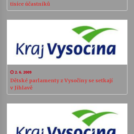
tisíce účastníků
2. 6. 2009
Dětské parlamenty z Vysočiny se setkají
v Jihlavě