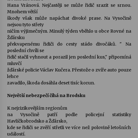
Hana Vránová. Nejčastěji se může řidič srazit se srnou.
Mnohem větší
škody však může napáchat divoké prase. Na Vysočině
nejsou tyto střety
ničím výjimečným. Minulý týden vběhlo u obce Rovné na
Žďársku
překvapenému řidiči do cesty stádo divočáků. " Na
poslední chvíli se
řidič stačil vyhnout a porazil jen poslední kus," připomíná
mluvčí
žďárské policie Václav Kučera. Přestože o zvíře auto pouze
lehce
zavadilo, škoda dosáhla deset tisíc korun.
Největší nebezpečí číhá na Brodsku
K nejrizikovějším regionům
na Vysočině patří podle policejní statistiky
Havlíčkobrodsko a Žďársko,
kde se řidiči se zvěří střetli ve více než polovině letošních
událostí.