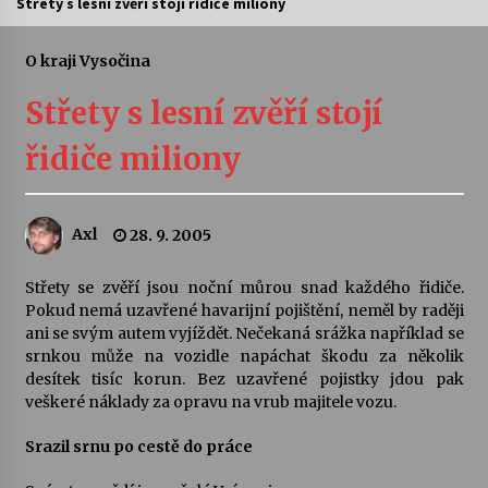
Střety s lesní zvěří stojí řidiče miliony
Letní koncerty ve Stromovce: Ars Camerata a
Sukuba Ensemble
O kraji Vysočina
4. 8. 2026
Střety s lesní zvěří stojí
Vernisáž výstavy Josefíny Duškové: Stávám se
řidiče miliony
kapkou
30. 7. 2026
Axl
28. 9. 2005
Veselí muzikanti
30. 7. 2026
Střety se zvěří jsou noční můrou snad každého řidiče.
Pokud nemá uzavřené havarijní pojištění, neměl by raději
ani se svým autem vyjíždět. Nečekaná srážka například se
Pozvánka na integrační festival Quijotova
šedesátka: 28. 7.–1. 8. 2026
srnkou může na vozidle napáchat škodu za několik
28. 7. 2026
desítek tisíc korun. Bez uzavřené pojistky jdou pak
veškeré náklady za opravu na vrub majitele vozu.
Letní koncerty ve Stromovce: Kolchoz a
Srazil srnu po cestě do práce
Jenakaši
28. 7. 2026