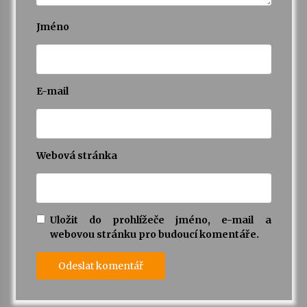
Jméno
E-mail
Webová stránka
Uložit do prohlížeče jméno, e-mail a
webovou stránku pro budoucí komentáře.