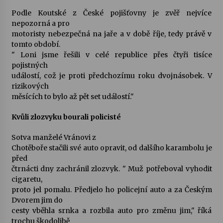
Podle Koutské z České pojišťovny je zvěř nejvíce
nepozorná a pro
motoristy nebezpečná na jaře a v době říje, tedy právě v
tomto období.
" Loni jsme řešili v celé republice přes čtyři tisíce
pojistných
událostí, což je proti předchozímu roku dvojnásobek. V
rizikových
měsících to bylo až pět set událostí."
Kvůli zlozvyku bourali policisté
Sotva manželé Vránovi z
Chotěboře stačili své auto opravit, od dalšího karambolu je
před
čtrnácti dny zachránil zlozvyk. " Muž potřeboval vyhodit
cigaretu,
proto jel pomalu. Předjelo ho policejní auto a za Českým
Dvorem jim do
cesty vběhla srnka a rozbila auto pro změnu jim," říká
trochu škodolibě