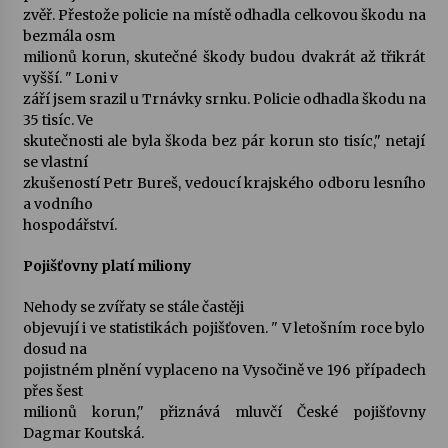
zvěř. Přestože policie na místě odhadla celkovou škodu na
bezmála osm
Varhanní recitál Michala Novenka v Klášteře
milionů korun, skutečné škody budou dvakrát až třikrát
Želiv
vyšší. " Loni v
3. 7. 2026
září jsem srazil u Trnávky srnku. Policie odhadla škodu na
35 tisíc. Ve
skutečnosti ale byla škoda bez pár korun sto tisíc," netají
Petr Adamec – Malovaný svět
se vlastní
30. 6. 2026
zkušeností Petr Bureš, vedoucí krajského odboru lesního
a vodního
hospodářství.
Pojišťovny platí miliony
Nehody se zvířaty se stále častěji
objevují i ve statistikách pojišťoven. " V letošním roce bylo
dosud na
pojistném plnění vyplaceno na Vysočině ve 196 případech
přes šest
milionů korun," přiznává mluvčí České pojišťovny
Dagmar Koutská.