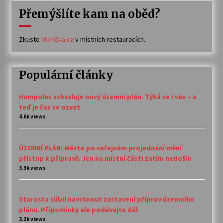
Přemýšlíte kam na oběd?
Zkuste
Meníčka.cz
v místních restauracích.
Populární články
Humpolec schvaluje nový územní plán. Týká se i vás – a
teď je čas se ozvat
4.6k views
ÚZEMNÍ PLÁN: Město po veřejném projednání mění
přístup k přípravě. Jen na místní části zatím nedošlo
3.3k views
Starosta slíbil navrhnout zastavení příprav územního
plánu. Připomínky ale podávejte dál
3.2k views