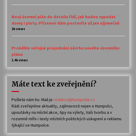
Nový územní plán do detailu řídí, jak budou vypadat
domy i ploty. Přízemní dům postavíte už jen výjimečně
2k views
Proběhlo veřejné projednání návrhu nového územního
plánu
1.4k views
Máte text ke zveřejnění?
Pošlete nám ho. Mail je
redakce@humpolak.cz
Rádi zveřejníme aktuality, zajímavosti nejen o Humpolci,
upoutávky na místní akce, tipy na výlety, Vaši tvorbu a v
rozumné míře i texty místních politických uskupení a reklamu
týkající se Humpolce.