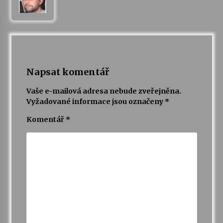
Napsat komentář
Vaše e-mailová adresa nebude zveřejněna.
Vyžadované informace jsou označeny
*
Komentář
*