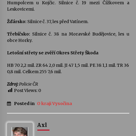
Humpolcem u Kojčic. Silnice č. 19 mezi Čížkovem a
Leskovicemi.
Žďársko:
Silnice č. 37, les před Vatínem.
Třebíčsko:
Silnice č. 38 na Moravské Budějovice, les u
obce Horky.
Letošní střety se zvěří Okres Střety Škoda
HB 70 2,2 mil. ZR 64 2,0 mil. JI 47 1,5 mil. PE 38 1,1 mil. TR 36
0,8 mil. Celkem 255 7,6 mil.
Zdroj:
Policie ČR
Post Views:
0
Posted in
O kraji Vysočina
Axl