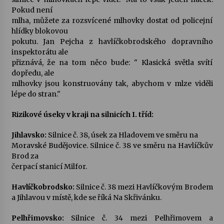
Pokud není
mlha, můžete za rozsvícené mlhovky dostat od policejní
hlídky blokovou
pokutu. Jan Pejcha z havlíčkobrodského dopravního
inspektorátu ale
přiznává, že na tom něco bude: " Klasická světla svítí
dopředu, ale
mlhovky jsou konstruovány tak, abychom v mlze viděli
lépe do stran."
Rizikové úseky v kraji na silnicích I. tříd:
Jihlavsko:
Silnice č. 38, úsek za Hladovem ve směru na
Moravské Budějovice. Silnice č. 38 ve směru na Havlíčkův
Brod za
čerpací stanicí Milfor.
Havlíčkobrodsko:
Silnice č. 38 mezi Havlíčkovým Brodem
a Jihlavou v místě, kde se říká Na Skřivánku.
Pelhřimovsko:
Silnice č. 34 mezi Pelhřimovem a