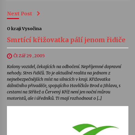
Next Post
O kraji Vysočina
Smrtící křižovatka pálí jenom řidiče
Čt Zář 29 , 2005
Kolony vozidel, čekajících na odbočení. Nepříjemné dopravní
nehody. Stres řidičů. To je aktuálně realita na jednom z
nejnebezpečnějších míst na silnicích v kraji. Křižovatka
dálničního přivaděče, spojujícího Havlíčkův Brod a Jihlavu, s
cestami na Střítež a Červený Kříž není jen noční můrou
motoristů, ale i úředníků. Ti mají rozhodnout o […]