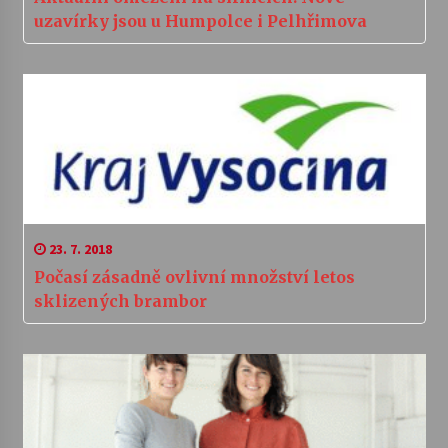
uzavírky jsou u Humpolce i Pelhřimova
23. 7. 2018
Počasí zásadně ovlivní množství letos
sklizených brambor