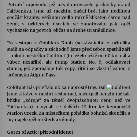
Potrubí ropovodu, jež nás doprovázelo prakticky už od
Fairbanksu, jsme už mezitím začali brát jako nedílnou
součást krajiny. Většinou vedlo mírně klikatou čarou nad
zemí, v některých úsecích se zanořovalo, pak opět
vycházelo na povrch, občas na druhé straně silnice.
Po sestupu z Gobblers Knob (sestávajícího z několika
sudů na odpadky a záchodu!) jsme před sebou spatřili záři
– nikoli městečko Coldfoot (to leželo ještě od 60 km dál a
vůbec nezářilo), ale Pump Station No. 5, odtlakovací
stanici, jež zpomaluje tok ropy, řítící se vlastní vahou z
průsmyku Atigun Pass.
Coldfoot nás přivítalo už za naprosté tmy. Dali
jsme si kávu v místní restauraci, načerpali benzin (ač tak
blízko „zdroje“ za téměř dvojnásobnou cenu než ve
Fairbanksu) a vydali se dalších 10 km ke kempovišti
Marion Creek. Za městečkem pohádka bohužel skončila a
my najeli opět na šterk a výmoly.
Gates of Artic: přírodní klenot