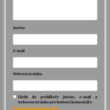
Jméno
E-mail
Webová stránka
Uložit do prohlížeče jméno, e-mail a
webovou stránku pro budoucí komentáře.