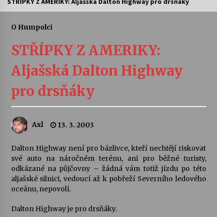
STŘÍPKY Z AMERIKY: Aljašská Dalton Highway pro drsňáky
Letní koncerty ve Stromovce: Ars Camerata a
Sukuba Ensemble
O Humpolci
4. 8. 2026
STŘÍPKY Z AMERIKY:
Vernisáž výstavy Josefíny Duškové: Stávám se
Aljašská Dalton Highway
kapkou
30. 7. 2026
pro drsňáky
Veselí muzikanti
30. 7. 2026
Axl
13. 3. 2003
Dalton Highway není pro bázlivce, kteří nechtějí riskovat
Pozvánka na integrační festival Quijotova
šedesátka: 28. 7.–1. 8. 2026
své auto na náročném terénu, ani pro běžné turisty,
28. 7. 2026
odkázané na půjčovny – žádná vám totiž jízdu po této
aljašské silnici, vedoucí až k pobřeží Severního ledového
oceánu, nepovolí.
Letní koncerty ve Stromovce: Kolchoz a
Jenakaši
Dalton Highway je pro drsňáky.
28. 7. 2026