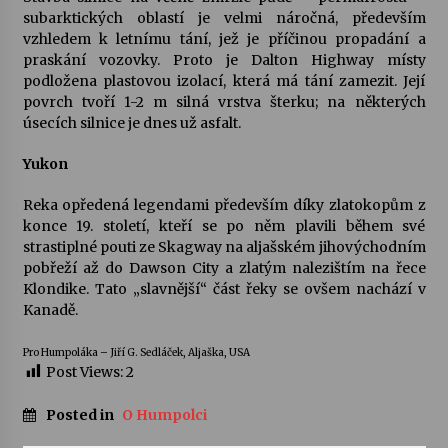
subarktických oblastí je velmi náročná, především
vzhledem k letnímu tání, jež je příčinou propadání a
praskání vozovky. Proto je Dalton Highway místy
podložena plastovou izolací, která má tání zamezit. Její
povrch tvoří 1-2 m silná vrstva šterku; na některých
úsecích silnice je dnes už asfalt.
Yukon
Reka opředená legendami především díky zlatokopům z
konce 19. století, kteří se po něm plavili během své
strastiplné pouti ze Skagway na aljašském jihovýchodním
pobřeží až do Dawson City a zlatým nalezištím na řece
Klondike. Tato „slavnější“ část řeky se ovšem nachází v
Kanadě.
Pro Humpoláka – Jiří G. Sedláček, Aljaška, USA
Post Views:
2
Posted in
O Humpolci