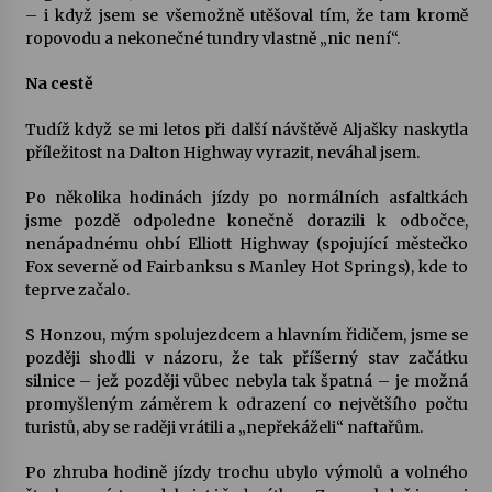
– i když jsem se všemožně utěšoval tím, že tam kromě
ropovodu a nekonečné tundry vlastně „nic není“.
Varhanní recitál Michala Novenka v Klášteře
Želiv
Na cestě
3. 7. 2026
Tudíž když se mi letos při další návštěvě Aljašky naskytla
příležitost na Dalton Highway vyrazit, neváhal jsem.
Petr Adamec – Malovaný svět
30. 6. 2026
Po několika hodinách jízdy po normálních asfaltkách
jsme pozdě odpoledne konečně dorazili k odbočce,
nenápadnému ohbí Elliott Highway (spojující městečko
Fox severně od Fairbanksu s Manley Hot Springs), kde to
teprve začalo.
S Honzou, mým spolujezdcem a hlavním řidičem, jsme se
později shodli v názoru, že tak příšerný stav začátku
silnice – jež později vůbec nebyla tak špatná – je možná
promyšleným záměrem k odrazení co největšího počtu
turistů, aby se raději vrátili a „nepřekáželi“ naftařům.
Po zhruba hodině jízdy trochu ubylo výmolů a volného