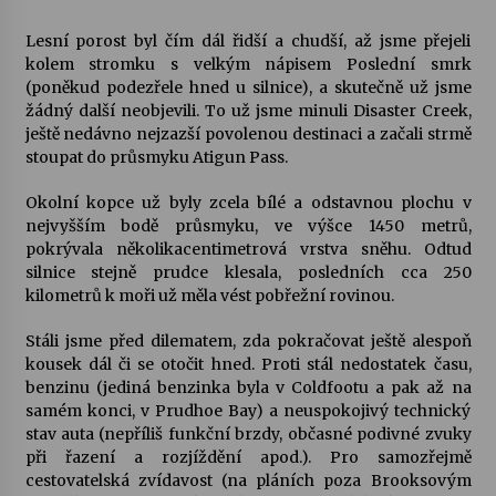
Lesní porost byl čím dál řidší a chudší, až jsme přejeli
kolem stromku s velkým nápisem Poslední smrk
(poněkud podezřele hned u silnice), a skutečně už jsme
žádný další neobjevili. To už jsme minuli Disaster Creek,
ještě nedávno nejzazší povolenou destinaci a začali strmě
stoupat do průsmyku Atigun Pass.
Okolní kopce už byly zcela bílé a odstavnou plochu v
nejvyšším bodě průsmyku, ve výšce 1450 metrů,
pokrývala několikacentimetrová vrstva sněhu. Odtud
silnice stejně prudce klesala, posledních cca 250
kilometrů k moři už měla vést pobřežní rovinou.
Stáli jsme před dilematem, zda pokračovat ještě alespoň
kousek dál či se otočit hned. Proti stál nedostatek času,
benzinu (jediná benzinka byla v Coldfootu a pak až na
samém konci, v Prudhoe Bay) a neuspokojivý technický
stav auta (nepříliš funkční brzdy, občasné podivné zvuky
při řazení a rozjíždění apod.). Pro samozřejmě
cestovatelská zvídavost (na pláních poza Brooksovým