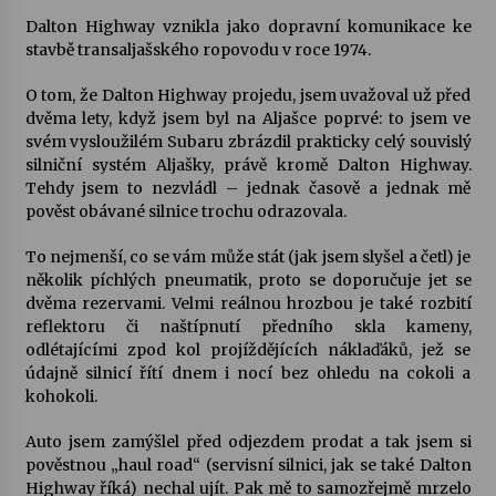
Dalton Highway vznikla jako dopravní komunikace ke
Votavžatský ploty
stavbě transaljašského ropovodu v roce 1974.
23. 7. 2026
O tom, že Dalton Highway projedu, jsem uvažoval už před
dvěma lety, když jsem byl na Aljašce poprvé: to jsem ve
svém vysloužilém Subaru zbrázdil prakticky celý souvislý
Letní koncerty ve Stromovce: Rufus Miller
silniční systém Aljašky, právě kromě Dalton Highway.
22. 7. 2026
Tehdy jsem to nezvládl – jednak časově a jednak mě
pověst obávané silnice trochu odrazovala.
Vysočinka
To nejmenší, co se vám může stát (jak jsem slyšel a četl) je
17. 7. 2026
několik píchlých pneumatik, proto se doporučuje jet se
dvěma rezervami. Velmi reálnou hrozbou je také rozbití
reflektoru či naštípnutí předního skla kameny,
odlétajícími zpod kol projíždějících náklaďáků, jež se
Ozvěny prázdnin
údajně silnicí řítí dnem i nocí bez ohledu na cokoli a
14. 7. 2026
kohokoli.
Auto jsem zamýšlel před odjezdem prodat a tak jsem si
Za kulturou kousek za Humpolec. V Želivě ožije
pověstnou „haul road“ (servisní silnici, jak se také Dalton
odkaz Josefa Čapka
Highway říká) nechal ujít. Pak mě to samozřejmě mrzelo
13. 7. 2026