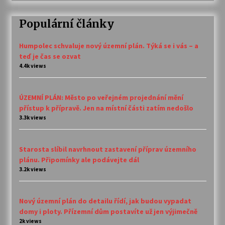
Populární články
Humpolec schvaluje nový územní plán. Týká se i vás – a
teď je čas se ozvat
4.4k views
ÚZEMNÍ PLÁN: Město po veřejném projednání mění
přístup k přípravě. Jen na místní části zatím nedošlo
3.3k views
Starosta slíbil navrhnout zastavení příprav územního
plánu. Připomínky ale podávejte dál
3.2k views
Nový územní plán do detailu řídí, jak budou vypadat
domy i ploty. Přízemní dům postavíte už jen výjimečně
2k views