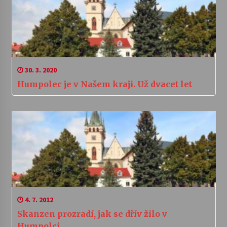
30. 3. 2020
Humpolec je v Našem kraji. Už dvacet let
4. 7. 2012
Skanzen prozradí, jak se dřív žilo v
Humpolci