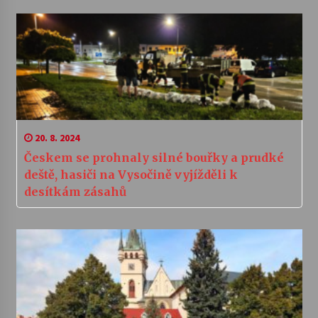
20. 8. 2024
Českem se prohnaly silné bouřky a prudké
deště, hasiči na Vysočině vyjížděli k
desítkám zásahů