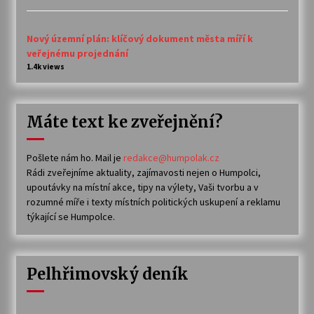
Nový územní plán: klíčový dokument města míří k
veřejnému projednání
1.4k views
Máte text ke zveřejnění?
Pošlete nám ho. Mail je
redakce@humpolak.cz
Rádi zveřejníme aktuality, zajímavosti nejen o Humpolci,
upoutávky na místní akce, tipy na výlety, Vaši tvorbu a v
rozumné míře i texty místních politických uskupení a reklamu
týkající se Humpolce.
Pelhřimovský deník