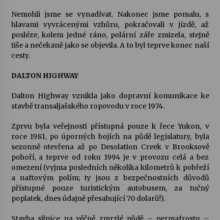
Nemohli jsme se vynadívat. Nakonec jsme pomalu, s
hlavami vyvrácenými vzhůru, pokračovali v jízdě, až
posléze, kolem jedné ráno, polární záře zmizela, stejně
tiše a nečekaně jako se objevila. A to byl teprve konec naší
cesty.
DALTON HIGHWAY
Dalton Highway vznikla jako dopravní komunikace ke
stavbě transaljašského ropovodu v roce 1974.
Zprvu byla veřejnosti přístupná pouze k řece Yukon, v
roce 1981, po úporných bojích na půdě legislatury, byla
sezonně otevřena až po Desolation Creek v Brooksově
pohoří, a teprve od roku 1994 je v provozu celá a bez
omezení (vyjma posledních několika kilometrů k pobřeží
a naftovým polím; ty jsou z bezpečnostních důvodů
přístupné pouze turistickým autobusem, za tučný
poplatek, dnes údajně přesahující 70 dolarů!).
Stavba silnice na věčně zmrzlé půdě – permafrostu –