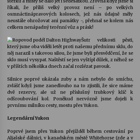
šterku a místy se dalo jet i šedesátkou. Zrovna když jsme si
říkali, že příliš velký provoz není – po velkých
osmnáctinápravových kolosech, jež nás údajně měly
neustále ohrožovat ani památky -, přehnal se kolem nás
celkem nenápadný terénní vůz a prásk!
Šutr velikosti pěsti,
který jsme oba viděli letět proti našemu přednímu sklu, do
něj narazil s takovou silou, že jsme byli přesvědčení, že se
sklo musí vysypat. Naštěstí se jen vyštípl důlek, z něhož se
v příštích několika dnech začal rozlézat pavouk.
Silnice poprvé ukázala zuby a nám nebylo do smíchu,
zvlášť když jsme zanedlouho na to zjistili, že sice máme
dvě rezervy, ale už ne příslušný trubkový klíč k
odšroubování kol. Poněkud nervózně jsme dojeli k
prvnímu milníku cesty, mostu přes Yukon.
Legendární Yukon
Poprvé jsem přes Yukon přejížděl během cestování po
Aljašské dálnici, v kanadském městě Whitehorse (zde a v