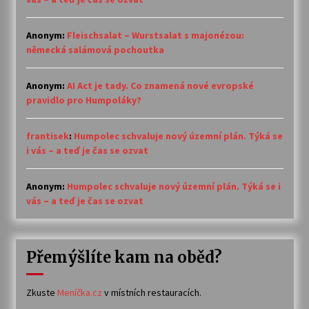
Anonym
:
Fleischsalat – Wurstsalat s majonézou:
německá salámová pochoutka
Anonym
:
AI Act je tady. Co znamená nové evropské
pravidlo pro Humpoláky?
frantisek
:
Humpolec schvaluje nový územní plán. Týká se
i vás – a teď je čas se ozvat
Anonym
:
Humpolec schvaluje nový územní plán. Týká se i
vás – a teď je čas se ozvat
Přemýšlíte kam na oběd?
Zkuste
Meníčka.cz
v místních restauracích.