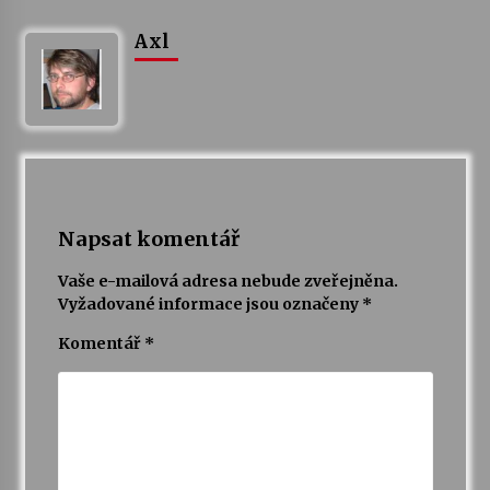
Axl
Napsat komentář
Vaše e-mailová adresa nebude zveřejněna.
Vyžadované informace jsou označeny
*
Komentář
*