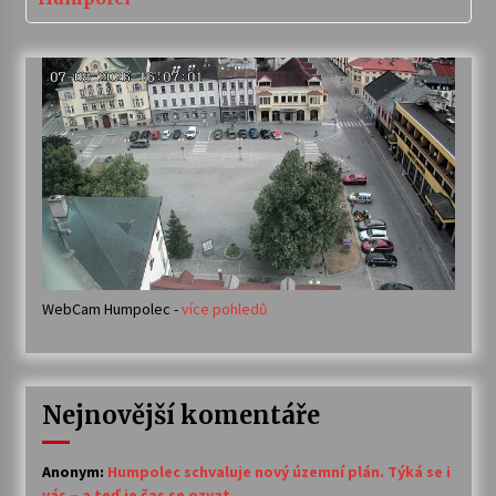
WebCam Humpolec -
více pohledů
Nejnovější komentáře
Anonym
:
Humpolec schvaluje nový územní plán. Týká se i
vás – a teď je čas se ozvat