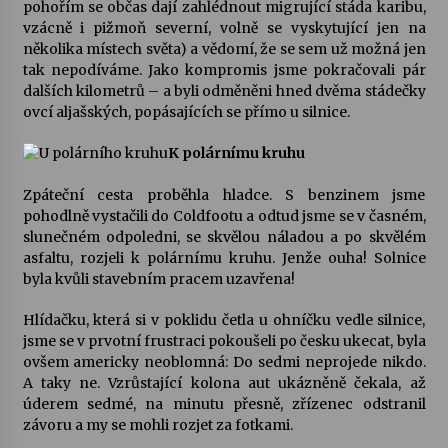
pohořím se občas dají zahlédnout migrující stáda karibu,
vzácně i pižmoň severní, volně se vyskytující jen na
několika místech světa) a vědomí, že se sem už možná jen
tak nepodíváme. Jako kompromis jsme pokračovali pár
dalších kilometrů – a byli odměněni hned dvěma stádečky
ovcí aljašských, popásajících se přímo u silnice.
K polárnímu kruhu
Zpáteční cesta proběhla hladce. S benzinem jsme
pohodlně vystačili do Coldfootu a odtud jsme se v časném,
slunečném odpoledni, se skvělou náladou a po skvělém
asfaltu, rozjeli k polárnímu kruhu. Jenže ouha! Solnice
byla kvůli stavebním pracem uzavřena!
Hlídačku, která si v poklidu četla u ohníčku vedle silnice,
jsme se v prvotní frustraci pokoušeli po česku ukecat, byla
ovšem americky neoblomná: Do sedmi neprojede nikdo.
A taky ne. Vzrůstající kolona aut ukázněně čekala, až
úderem sedmé, na minutu přesně, zřízenec odstranil
závoru a my se mohli rozjet za fotkami.