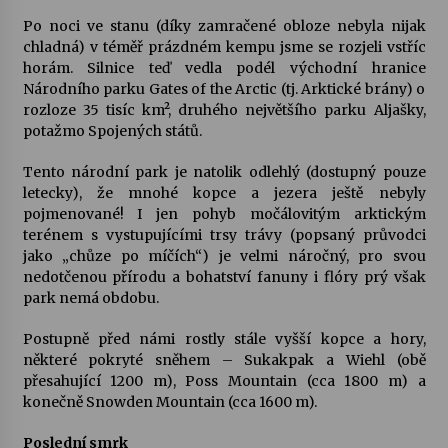
Po noci ve stanu (díky zamračené obloze nebyla nijak
chladná) v téměř prázdném kempu jsme se rozjeli vstříc
horám. Silnice teď vedla podél východní hranice
Národního parku Gates of the Arctic (tj. Arktické brány) o
rozloze 35 tisíc km², druhého největšího parku Aljašky,
potažmo Spojených států.
Tento národní park je natolik odlehlý (dostupný pouze
letecky), že mnohé kopce a jezera ještě nebyly
pojmenované! I jen pohyb močálovitým arktickým
terénem s vystupujícími trsy trávy (popsaný průvodci
jako „chůze po míčích“) je velmi náročný, pro svou
nedotčenou přírodu a bohatství fanuny i flóry prý však
park nemá obdobu.
Postupně před námi rostly stále vyšší kopce a hory,
některé pokryté sněhem – Sukakpak a Wiehl (obě
přesahující 1200 m), Poss Mountain (cca 1800 m) a
konečně Snowden Mountain (cca 1600 m).
Poslední smrk