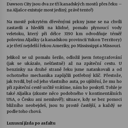
Dawson City jsou dva ze tří kanadských mostů přes řeku –
na Aljašce existuje most jediný, právě tento!)
Na mostě pokrytém dřevěnými prkny jsme se na chvíli
zastavili a hleděli na klidné, pomalu plynoucí vody
veletoku, který při délce 3190 km odvodňuje téměř
polovinu Aljašky (a kanadskou provincii Yukon Territory)
a je třetí nejdelší řekou Ameriky, po Mississippi a Missouri.
Jelikož se už pomalu šerilo, odložil jsem fotografování
(jak se ukázalo, nešťastně) až na zpáteční cestu. U
benzinky na druhé straně řeku jsme natankovali a od
ochotného mechanika zapůjčili potřebný klíč. Přestože,
jak tvrdil, byl od jeho vlastního auta, po ujištění, že mu ho
při zpáteční cestě určitě vrátíme, nám ho poskytl. Tohle je
také Aljaška (zkuste něco podobného v kontinentálních
USA, o Česku ani nemluvě!); situace, kdy se bez pomoci
bližního neobejdeš, jsou tu prostě častější, a každý se
podle toho chová.
Luxusní jízda po asfaltu