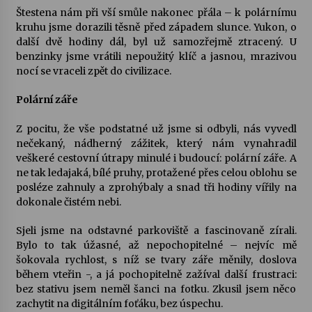
Štestena nám při vší smůle nakonec přála – k polárnímu
kruhu jsme dorazili těsně před západem slunce. Yukon, o
další dvě hodiny dál, byl už samozřejmě ztracený. U
benzinky jsme vrátili nepoužitý klíč a jasnou, mrazivou
nocí se vraceli zpět do civilizace.
Polární záře
Z pocitu, že vše podstatné už jsme si odbyli, nás vyvedl
nečekaný, nádherný zážitek, který nám vynahradil
veškeré cestovní útrapy minulé i budoucí: polární záře. A
ne tak ledajaká, bílé pruhy, protažené přes celou oblohu se
posléze zahnuly a zprohýbaly a snad tři hodiny vířily na
dokonale čistém nebi.
Sjeli jsme na odstavné parkoviště a fascinovaně zírali.
Bylo to tak úžasné, až nepochopitelné – nejvíc mě
šokovala rychlost, s níž se tvary záře měnily, doslova
během vteřin -, a já pochopitelně zažíval další frustraci:
bez stativu jsem neměl šanci na fotku. Zkusil jsem něco
zachytit na digitálním foťáku, bez úspechu.