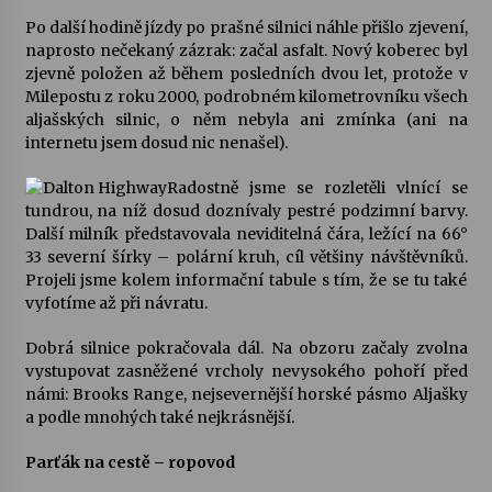
Po další hodině jízdy po prašné silnici náhle přišlo zjevení,
naprosto nečekaný zázrak: začal asfalt. Nový koberec byl
zjevně položen až během posledních dvou let, protože v
Milepostu z roku 2000, podrobném kilometrovníku všech
aljašských silnic, o něm nebyla ani zmínka (ani na
internetu jsem dosud nic nenašel).
Radostně jsme se rozletěli vlnící se
tundrou, na níž dosud doznívaly pestré podzimní barvy.
Další milník představovala neviditelná čára, ležící na 66°
33 severní šírky – polární kruh, cíl většiny návštěvníků.
Projeli jsme kolem informační tabule s tím, že se tu také
vyfotíme až při návratu.
Dobrá silnice pokračovala dál. Na obzoru začaly zvolna
vystupovat zasněžené vrcholy nevysokého pohoří před
námi: Brooks Range, nejsevernější horské pásmo Aljašky
a podle mnohých také nejkrásnější.
Parťák na cestě – ropovod