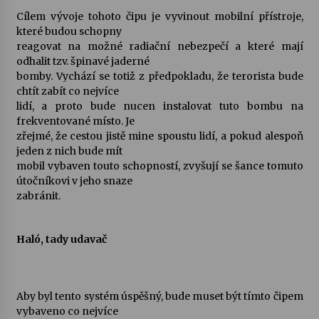
Cílem vývoje tohoto čipu je vyvinout mobilní přístroje,
které budou schopny
reagovat na možné radiační nebezpečí a které mají
odhalit tzv. špinavé jaderné
bomby. Vychází se totiž z předpokladu, že terorista bude
chtít zabít co nejvíce
lidí, a proto bude nucen instalovat tuto bombu na
frekventované místo. Je
zřejmé, že cestou jistě mine spoustu lidí, a pokud alespoň
jeden z nich bude mít
mobil vybaven touto schopností, zvyšují se šance tomuto
útočníkovi v jeho snaze
zabránit.
Haló, tady udavač
Aby byl tento systém úspěšný, bude muset být tímto čipem
vybaveno co nejvíce