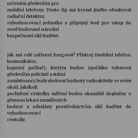
určeném především pro
mobilní telefony. Tento čip má kromě jiného obsahovat
Za kulturou kousek za Humpolec. V Želivě ožije
radiační detektor,
odkaz Josefa Čapka
vyhodnocovací jednotku a přípojný bod pro vstup do
13. 7. 2026
nově budované národní
bezpečností sítě RadNet.
Varhanní recitál Michala Novenka v Klášteře
Želiv
3. 7. 2026
Jak má celé zařízení fungovat? Přístroj (mobilní telefon,
komunikátor,
kapesní počítač), kterým budou zpočátku vybaveni
především policisté a státní
zaměstnanci, bude sledovat hodnoty radioaktivity ve svém
okolí. Jakékoli
pochybné výsledky měření budou okamžitě doplněny o
přesnou lokaci naměřených
hodnot a odeslány prostřednictvím sítě RadNet do
vyhodnocovací
centrály.