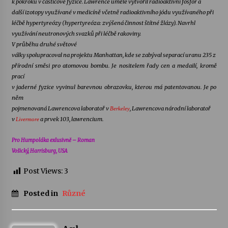
k pokroku v částicové fyzice. Lawrence uměle vytvořil radioaktivní fosfor a
další izotopy využívané v medicíně včetně radioaktivního jódu využívaného při
léčbě hypertyreózy (hypertyreóza: zvýšená činnost štítné žlázy). Navrhl
využívání neutronových svazků při léčbě rakoviny.
V průběhu druhé světové
války spolupracoval na projektu Manhattan, kde se zabýval separací uranu 235 z
přírodní směsi pro atomovou bombu. Je nositelem řady cen a medailí, kromě
prací
v jaderné fyzice vyvinul barevnou obrazovku, kterou má patentovanou. Je po
něm
pojmenovaná Lawrencova laboratoř v
, Lawrencova národní laboratoř
Berkeley
v
a prvek 103, lawrencium.
Livermore
Pro Humpoláka exlusivně – Roman
Vošický, Harrisburg, USA
Post Views:
3
Posted in
Různé