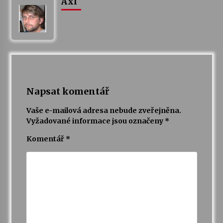
Axl
Napsat komentář
Vaše e-mailová adresa nebude zveřejněna.
Vyžadované informace jsou označeny
*
Komentář
*