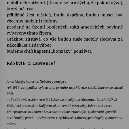
mobilních zařízení. Již nyní se proslýchá, že pokud vývoj,
který má trvat
přibližně šest měsíců, bude úspěšný, budou muset být
všechny mobilní telefony
prodané na území Spojených států amerických povinně
vybaveny tímto čipem.
Otázkou zůstává, co vše budou naše mobily sledovat za
několik let a zda vůbec
budeme chtít kapesní „bonzáky“ používat.
Kdo byl E. O. Lawrence?
Americký fyzik, nositel Nobelovy ceny pro
rok 1939 za vynález cyklotronu, prvního urychlovače částic. Lawrence získal
PhD.
na Yalské universitě v roce 1925. Zde zastával funkci docenta v letech 1927 až
1928. Poté pracoval na Kalifornské universitě v Berkeley, kde se stal v roce
1930 profesorem. Jeden z Lawrencem zkonstruovaných cyklotronů vytvořil
první umělý prvek – technecium. Urychlovače tohoto typu přispěly významnou
měrou