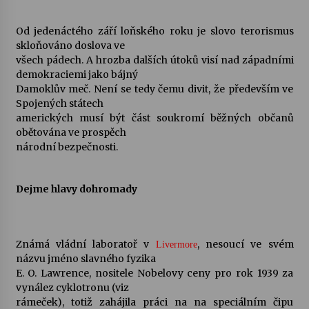
Letní koncerty ve Stromovce: Kolchoz a
Od jedenáctého září loňského roku je slovo terorismus
Jenakaši
skloňováno doslova ve
28. 7. 2026
všech pádech. A hrozba dalších útoků visí nad západními
demokraciemi jako bájný
Damoklův meč. Není se tedy čemu divit, že především ve
Votavžatský ploty
Spojených státech
23. 7. 2026
amerických
musí být část soukromí běžných občanů
obětována ve prospěch
národní bezpečnosti
.
Letní koncerty ve Stromovce: Rufus Miller
22. 7. 2026
Dejme hlavy dohromady
Vysočinka
17. 7. 2026
Známá vládní laboratoř v
, nesoucí ve svém
Livermore
názvu jméno slavného fyzika
E. O. Lawrence, nositele Nobelovy ceny pro rok 1939 za
Ozvěny prázdnin
vynález cyklotronu (viz
14. 7. 2026
rámeček), totiž zahájila práci na na speciálním čipu