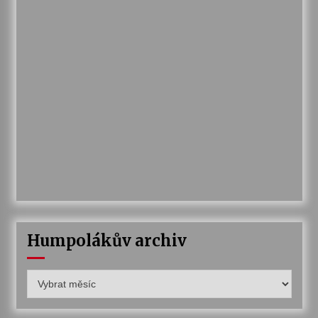
Humpolákův archiv
Humpolákův
archiv