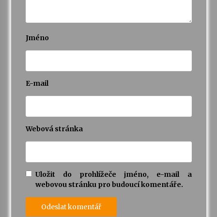
Jméno
E-mail
Webová stránka
Uložit do prohlížeče jméno, e-mail a
webovou stránku pro budoucí komentáře.