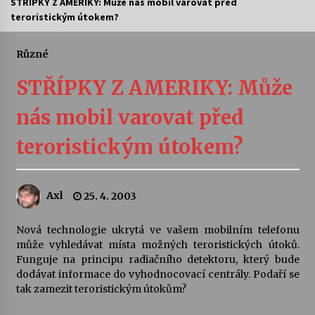
STŘÍPKY Z AMERIKY: Může nás mobil varovat před
teroristickým útokem?
Divadélka pro děti: Kašpárek v dračí jeskyni
10. 8. 2026
Různé
STŘÍPKY Z AMERIKY: Může
Letní koncerty ve Stromovce: Ars Camerata a
Sukuba Ensemble
nás mobil varovat před
4. 8. 2026
teroristickým útokem?
Vernisáž výstavy Josefíny Duškové: Stávám se
kapkou
30. 7. 2026
Axl
25. 4. 2003
Veselí muzikanti
Nová technologie ukrytá ve vašem mobilním telefonu
30. 7. 2026
může vyhledávat místa možných teroristických útoků.
Funguje na principu radiačního detektoru, který bude
dodávat informace do vyhodnocovací centrály. Podaří se
Pozvánka na integrační festival Quijotova
tak zamezit teroristickým útokům?
šedesátka: 28. 7.–1. 8. 2026
28. 7. 2026