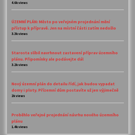
4.6k views
ÚZEMNÍ PLÁN: Město po veřejném projednání mění
přístup k přípravě. Jen na místní části zatím nedošlo
3.3k views
Starosta slíbil navrhnout zastavení příprav územního
plánu. Připomínky ale podávejte dál
3.2k views
Nový územní plán do detailu řídí, jak budou vypadat
domy i ploty. Přízemní dům postavíte už jen výjimečně
2k views
Proběhlo veřejné projednání návrhu nového územního
plánu
1.4k views