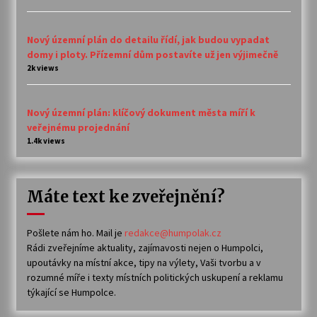
Nový územní plán do detailu řídí, jak budou vypadat
domy i ploty. Přízemní dům postavíte už jen výjimečně
2k views
Nový územní plán: klíčový dokument města míří k
veřejnému projednání
1.4k views
Máte text ke zveřejnění?
Pošlete nám ho. Mail je
redakce@humpolak.cz
Rádi zveřejníme aktuality, zajímavosti nejen o Humpolci,
upoutávky na místní akce, tipy na výlety, Vaši tvorbu a v
rozumné míře i texty místních politických uskupení a reklamu
týkající se Humpolce.