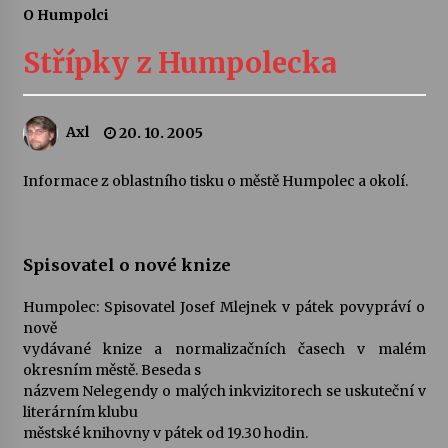
O Humpolci
Letní koncerty ve Stromovce: Ars Camerata a
Sukuba Ensemble
Střípky z Humpolecka
4. 8. 2026
Vernisáž výstavy Josefíny Duškové: Stávám se
Axl
20. 10. 2005
kapkou
30. 7. 2026
Informace z oblastního tisku o městě Humpolec a okolí.
Veselí muzikanti
30. 7. 2026
Spisovatel o nové knize
Humpolec: Spisovatel Josef Mlejnek v pátek povypráví o
Pozvánka na integrační festival Quijotova
šedesátka: 28. 7.–1. 8. 2026
nově
28. 7. 2026
vydávané knize a normalizačních časech v malém
okresním městě. Beseda s
názvem Nelegendy o malých inkvizitorech se uskuteční v
Letní koncerty ve Stromovce: Kolchoz a
literárním klubu
Jenakaši
městské knihovny v pátek od 19.30 hodin.
28. 7. 2026