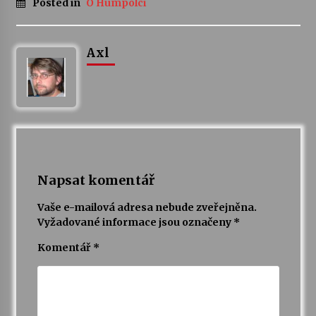
Posted in
O Humpolci
Axl
Napsat komentář
Vaše e-mailová adresa nebude zveřejněna.
Vyžadované informace jsou označeny
*
Komentář
*