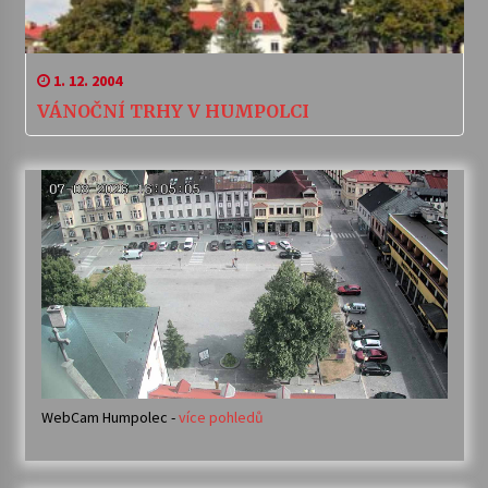
1. 12. 2004
VÁNOČNÍ TRHY V HUMPOLCI
WebCam Humpolec -
více pohledů