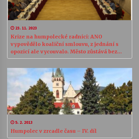
23. 11. 2023
Krize na humpolecké radnici: ANO
vypovědělo koaliční smlouvu, z jednání s
opozicí ale vycouvalo. Město zůstává bez
starosty
5. 2. 2013
Humpolec v zrcadle času – IV. díl