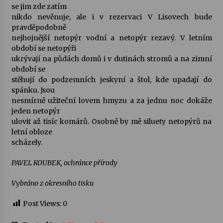
se jim zde zatím
nikdo nevěnuje, ale i v rezervaci V Lisovech bude
pravděpodobně
nejhojnější netopýr vodní a netopýr rezavý. V letním
období se netopýři
ukrývají na půdách domů i v dutinách stromů a na zimní
období se
stěhují do podzemních jeskyní a štol, kde upadají do
spánku. Jsou
nesmírně užiteční lovem hmyzu a za jednu noc dokáže
jeden netopýr
ulovit až tisíc komárů. Osobně by mě siluety netopýrů na
letní obloze
scházely.
PAVEL KOUBEK, ochránce přírody
Vybráno z okresního tisku
Post Views:
0