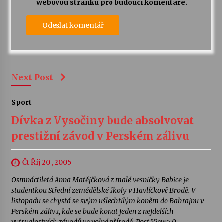
webovou stránku pro budoucí komentáře.
Next Post
Sport
Dívka z Vysočiny bude absolvovat
prestižní závod v Perském zálivu
Čt Říj 20 , 2005
Osmnáctiletá Anna Matějčková z malé vesničky Babice je
studentkou Střední zemědělské školy v Havlíčkově Brodě. V
listopadu se chystá se svým ušlechtilým koněm do Bahrajnu v
Perském zálivu, kde se bude konat jeden z nejdelších
vytrvalostních závodů ve volné přírodě. Post Views: 0