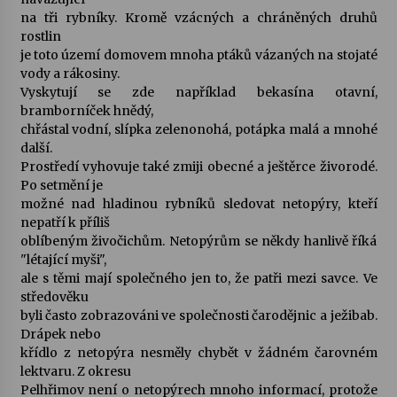
na tři rybníky. Kromě vzácných a chráněných druhů
rostlin
je toto území domovem mnoha ptáků vázaných na stojaté
vody a rákosiny.
Vyskytují se zde například bekasína otavní,
bramborníček hnědý,
chřástal vodní, slípka zelenonohá, potápka malá a mnohé
další.
Prostředí vyhovuje také zmiji obecné a ještěrce živorodé.
Po setmění je
možné nad hladinou rybníků sledovat netopýry, kteří
nepatří k příliš
oblíbeným živočichům. Netopýrům se někdy hanlivě říká
"létající myši",
ale s těmi mají společného jen to, že patři mezi savce. Ve
středověku
byli často zobrazováni ve společnosti čarodějnic a ježibab.
Drápek nebo
křídlo z netopýra nesměly chybět v žádném čarovném
lektvaru. Z okresu
Pelhřimov není o netopýrech mnoho informací, protože