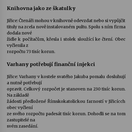
Knihovna jako ze škatulky
Votavžatský ploty
23. 7. 2026
Jiřice: Čtenáři mohou v knihovně odevzdat nebo si vypůjčit
tituly na zcela nově instalovaném pultu. Spolu s ním firma
dodala nové
židle k počítačům, křesla i stolek sloužící ke čtení. Obec
Letní koncerty ve Stromovce: Rufus Miller
vyčlenila z
22. 7. 2026
rozpočtu 73 tisíc korun.
Varhany potřebují finanční injekci
Vysočinka
17. 7. 2026
Jiřice: Varhany v kostele svatého Jakuba pomalu dosluhují
a nutně potřebují
opravit. Celkový rozpočet je stanoven na 230 tisíc korun.
Ozvěny prázdnin
Na základě
14. 7. 2026
žádosti předložené Římskokatolickou farností v Jiřicícch
obec vyčlení
ze svého rozpočtu padesát tisíc korun. Dohodli se na tom
zastupitelé na
Za kulturou kousek za Humpolec. V Želivě ožije
odkaz Josefa Čapka
svém zasedání.
13. 7. 2026