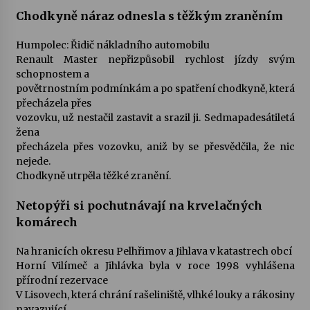
Chodkyně náraz odnesla s těžkým zraněním
Varhanní recitál Michala Novenka v Klášteře
Humpolec: Řidič nákladního automobilu
Želiv
Renault Master nepřizpůsobil rychlost jízdy svým
3. 7. 2026
schopnostem a
povětrnostním podmínkám a po spatření chodkyně, která
Petr Adamec – Malovaný svět
přecházela přes
30. 6. 2026
vozovku, už nestačil zastavit a srazil ji. Sedmapadesátiletá
žena
přecházela přes vozovku, aniž by se přesvědčila, že nic
nejede.
Chodkyně utrpěla těžké zranění.
Netopýři si pochutnávají na krvelačných
komárech
Na hranicích okresu Pelhřimov a Jihlava v katastrech obcí
Horní Vilímeč a Jihlávka byla v roce 1998 vyhlášena
přírodní rezervace
V Lisovech, která chrání rašeliniště, vlhké louky a rákosiny
navazující