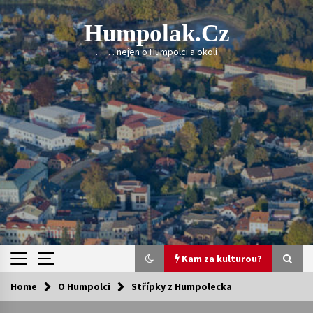
Skip
to
Humpolak.cz
content
. . . . . nejen o Humpolci a okolí
Kam za kulturou?
Home
O Humpolci
Střípky z Humpolecka
Kam za kulturou?