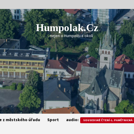
Humpolak.cz
. . . . . nejen o Humpolci a okolí
e z městského úřadu
Sport
audio:
SOUSEDSKÉ ČTENÍ-L. PAMĚTNICKÁ: 