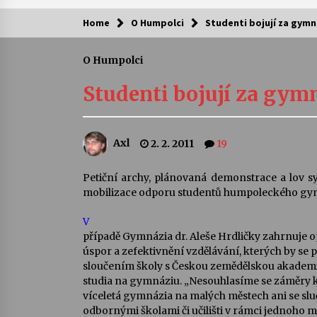
Home
O Humpolci
Studenti bojují za gym
Kam za kulturou?
O Humpolci
Letní koncerty ve Stromovce: Ars
Camerata a Sukuba Ensemble
Studenti bojují za gy
4. 8. 2026
Pozvánka na integrační festival
Axl
2. 2. 2011
19
Quijotova šedesátka: 28. 7.–1. 8.
2026
28. 7. 2026
Petiční archy, plánovaná demonstrace a lov sy
mobilizace odporu studentů humpoleckého gy
Letní koncerty ve Stromovce: Rufu
Miller
V
22. 7. 2026
případě Gymnázia dr. Aleše Hrdličky zahrnuje 
úspor a zefektivnění vzdělávání, kterých by se p
sloučením školy s Českou zemědělskou akademi
Za kulturou kousek za Humpolec. 
studia na gymnáziu. „Nesouhlasíme se záměry k
Želivě ožije odkaz Josefa Čapka
víceletá gymnázia na malých městech ani se sl
13. 7. 2026
odbornými školami či učilišti v rámci jednoho mě