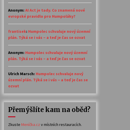
Anonym
:
AI Act je tady. Co znamená nové
evropské pravidlo pro Humpoláky?
frantisek
:
Humpolec schvaluje nový územní
plán. Týká se i vás – a teď je čas se ozvat
Anonym
:
Humpolec schvaluje nový územní
plán. Týká se i vás – a teď je čas se ozvat
Ulrich Marsch
:
Humpolec schvaluje nový
územní plán. Týká se i vás – a teď je čas se
ozvat
Přemýšlíte kam na oběd?
Zkuste
Meníčka.cz
v místních restauracích.