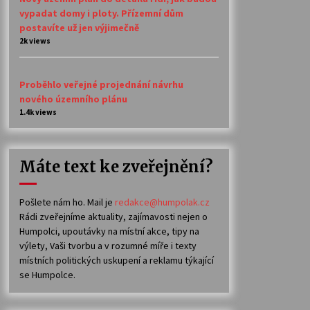
vypadat domy i ploty. Přízemní dům
postavíte už jen výjimečně
2k views
Proběhlo veřejné projednání návrhu
nového územního plánu
1.4k views
Máte text ke zveřejnění?
Pošlete nám ho. Mail je
redakce@humpolak.cz
Rádi zveřejníme aktuality, zajímavosti nejen o
Humpolci, upoutávky na místní akce, tipy na
výlety, Vaši tvorbu a v rozumné míře i texty
místních politických uskupení a reklamu týkající
se Humpolce.