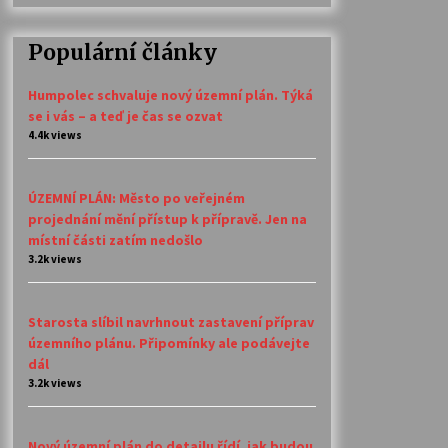
Populární články
Humpolec schvaluje nový územní plán. Týká
se i vás – a teď je čas se ozvat
4.4k views
ÚZEMNÍ PLÁN: Město po veřejném
projednání mění přístup k přípravě. Jen na
místní části zatím nedošlo
3.2k views
Starosta slíbil navrhnout zastavení příprav
územního plánu. Připomínky ale podávejte
dál
3.2k views
Nový územní plán do detailu řídí, jak budou