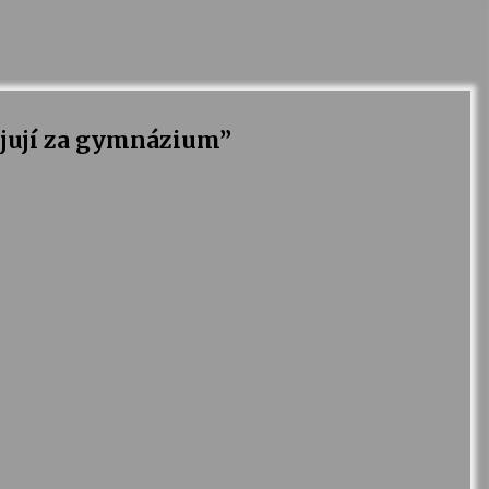
ojují za gymnázium
”