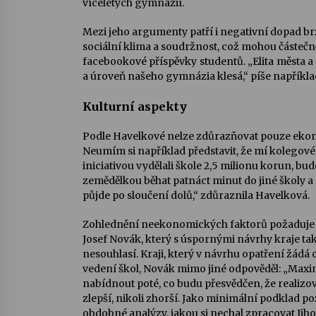
víceletých gymnázií.
Mezi jeho argumenty patří i negativní dopad br
sociální klima a soudržnost, což mohou částečn
facebookové příspěvky studentů. „Elita města a
a úroveň našeho gymnázia klesá,“ píše napříkla
Kulturní aspekty
Podle Havelkové nelze zdůrazňovat pouze ekono
Neumím si například představit, že mí kolegové, 
iniciativou vydělali škole 2,5 milionu korun, bu
zemědělkou běhat patnáct minut do jiné školy a 
půjde po sloučení dolů,“ zdůraznila Havelková.
Zohlednění neekonomických faktorů požaduje i
Josef Novák, který s úspornými návrhy kraje t
nesouhlasí. Kraji, který v návrhu opatření žádá
vedení škol, Novák mimo jiné odpověděl: „Max
nabídnout poté, co budu přesvědčen, že realizov
zlepší, nikoli zhorší. Jako minimální podklad p
obdobné analýzy, jakou si nechal zpracovat Jih