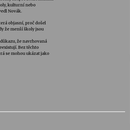
ly, kulturní nebo
edl Novák.
erá objasní, proč došel
dy že menší školy jsou
o důkazu, že navrhovaná
existují. Bez těchto
terá se mohou ukázat jako