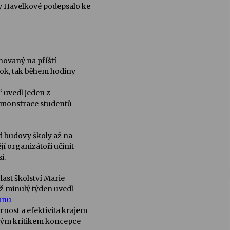
ny Havelkové podepsalo ke
novaný na příští
ook, tak během hodiny
“ uvedl jeden z
emonstrace studentů
d budovy školy až na
í organizátoři učinit
i.
ast školství Marie
iž minulý týden uvedl
anu
nost a efektivita krajem
bým kritikem koncepce