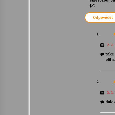
sklerózou, p
J.C
Odpovědět
2. 2.
take 
elit
2. 2.
dulez