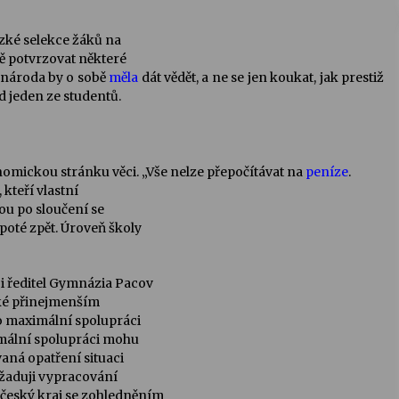
zké selekce žáků na
ě potvrzovat některé
 národa by o sobě
měla
dát vědět, a ne se jen koukat, jak prestiž
d jeden ze studentů.
mickou stránku věci. „Vše nelze přepočítávat na
peníze
.
kteří vlastní
dou po sloučení se
poté zpět. Úroveň školy
 ředitel Gymnázia Pacov
aké přinejmenším
 o maximální spolupráci
imální spolupráci mohu
aná opatření situaci
ožaduji vypracování
očeský kraj se zohledněním