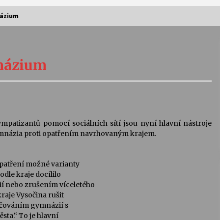
názium
Vernisáž výstavy Josefíny Duškové:
Stávám se kapkou
mnázium
30. 7. 2026
Letní koncerty ve Stromovce:
Kolchoz a Jenakaši
28. 7. 2026
mpatizantů pomocí sociálních sítí jsou nyní hlavní nástroje
mnázia proti opatřením navrhovaným krajem.
s
Vysočinka
17. 7. 2026
opatření možné varianty
odle kraje docílilo
í nebo zrušením víceletého
V
Varhanní recitál Michala Novenka v
raje Vysočina rušit
Klášteře Želiv
učováním gymnázií s
3. 7. 2026
sta.“ To je hlavní