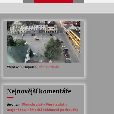
Veselí muzikanti
30. 7. 2026
Votavžatský ploty
23. 7. 2026
WebCam Humpolec -
více pohledů
Ozvěny prázdnin
14. 7. 2026
Nejnovější komentáře
Petr Adamec – Malovaný svět
30. 6. 2026
Anonym
:
Fleischsalat – Wurstsalat s
majonézou: německá salámová pochoutka