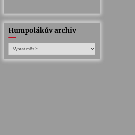
Humpolákův archiv
Humpolákův
archiv