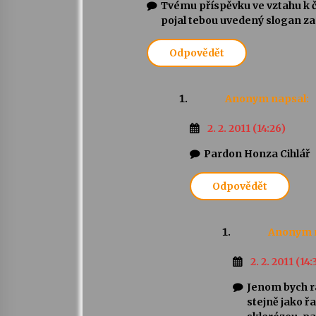
Tvému příspěvku ve vztahu k č
pojal tebou uvedený slogan za
Odpovědět
Anonym
napsal:
2. 2. 2011 (14:26)
Pardon Honza Cihlář
Odpovědět
Anonym
2. 2. 2011 (14:
Jenom bych rá
stejně jako ř