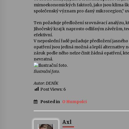
mimoekonomických faktorů, jako jsou klima ško
společenský význam pro daný mikroregion,“ uv
Ten požaduje předložení srovnávací analýzu, kt
Jihočeský kraj k naprosto odlišným závěrům, te
efektivní.
V neposlední řadě požaduje předložení jasnéh
opatření jsou jediná možná a lepší alternativy ne
záruk podle něho nelze činit žádná opatření, k
nevratná.
Ilustrační foto.
Autor: DENÍK
Post Views:
6
Posted in
O Humpolci
Axl