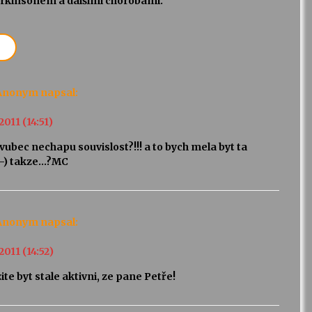
arkinsonem a dalšími chorobami.
Anonym
napsal:
 2011 (14:51)
vubec nechapu souvislost?!!! a to bych mela byt ta
a:-) takze…?MC
Anonym
napsal:
 2011 (14:52)
ite byt stale aktivni, ze pane Petře!