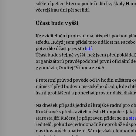
sdělení petice, kterou podle ředitelky školy Ha
včerejšímu dni pět set lidí.
Účast bude vyšší
Ke zviditelnění protestu má přispět i pochod plá
středu. „Když jsem přidal tuto událost na Faceb
potvrdilo účast přes sto
lidí
.
Účast bude zřejmě vyšší, než jsem předpokládal,
organizátorů pravděpodobně první oficiální d
gymnázia, Ondřej Příhoda ze 4.A.
Protestní průvod povede od 14 hodin městem o
náměstí před budovu městského úřadu, kde chtěj
ústní prohlášení a ponechat prostor další diskus
Na dnešek připadá jednání krajské radní pro obl
Kružíkové s představiteli města Humpolec. Jak j
starosta Jiří Kučera, je připraven přidat se na
str
ředitelů, pokud se jednoznačně neprokáže úspor
navrhovaných opatření. Sám je však dlouhodo