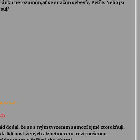
lánku nerozumím,ať se snažím sebevíc, Petře. Nebo jsi
 sůj?
napsal:
33)
d dodal, že se s tvým tvrzením samozřejmě ztotožňuji,
ada lidí postižených alzheimerem, roztroušenou