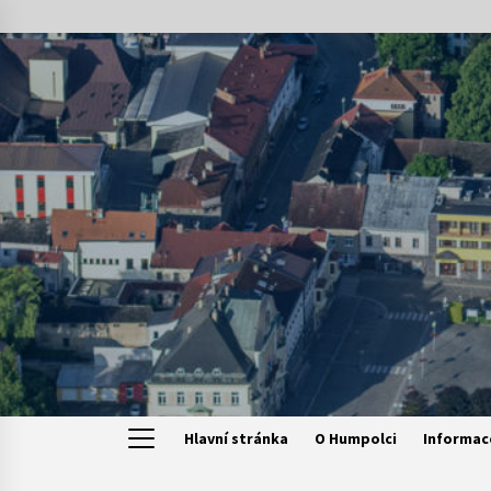
Skip
to
content
Hlavní stránka
O Humpolci
Informac