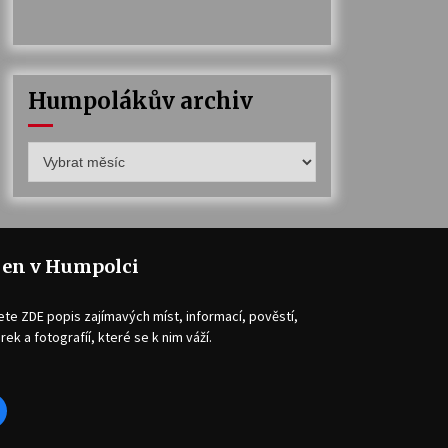
Humpolákův archiv
Humpolákův
archiv
jen v Humpolci
ete ZDE popis zajímavých míst, informací, pověstí,
rek a fotografíí, které se k nim váží.
acebook