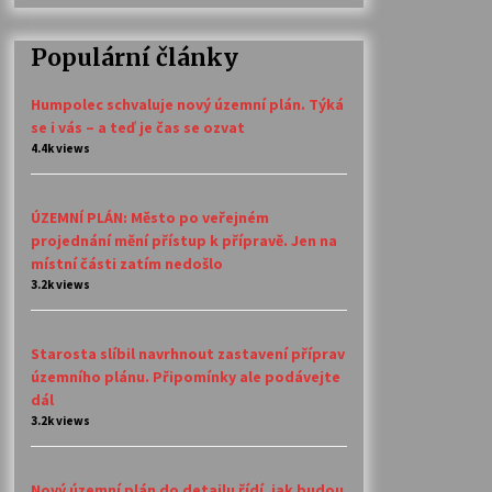
Populární články
Humpolec schvaluje nový územní plán. Týká
se i vás – a teď je čas se ozvat
4.4k views
ÚZEMNÍ PLÁN: Město po veřejném
projednání mění přístup k přípravě. Jen na
místní části zatím nedošlo
3.2k views
Starosta slíbil navrhnout zastavení příprav
územního plánu. Připomínky ale podávejte
dál
3.2k views
Nový územní plán do detailu řídí, jak budou