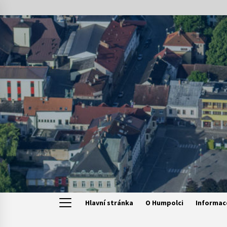
Skip
to
content
Hlavní stránka
O Humpolci
Informac