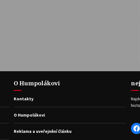
O Humpolákovi
ne
Kontakty
Najd
histo
O Humpolákovi
F
Reklama a uveřejnění článku