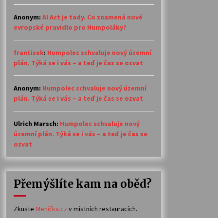
Anonym
:
AI Act je tady. Co znamená nové
evropské pravidlo pro Humpoláky?
frantisek
:
Humpolec schvaluje nový územní
plán. Týká se i vás – a teď je čas se ozvat
Anonym
:
Humpolec schvaluje nový územní
plán. Týká se i vás – a teď je čas se ozvat
Ulrich Marsch
:
Humpolec schvaluje nový
územní plán. Týká se i vás – a teď je čas se
ozvat
Přemýšlíte kam na oběd?
Zkuste
Meníčka.cz
v místních restauracích.