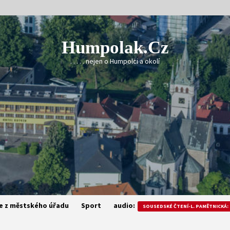
Humpolak.cz
. . . . . nejen o Humpolci a okolí
e z městského úřadu
Sport
audio:
SOUSEDSKÉ ČTENÍ-L. PAMĚTNICKÁ: 