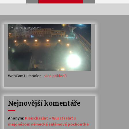
Veselí muzikanti
30. 7. 2026
Votavžatský ploty
23. 7. 2026
WebCam Humpolec -
více pohledů
Ozvěny prázdnin
14. 7. 2026
Nejnovější komentáře
Petr Adamec – Malovaný svět
30. 6. 2026
Anonym
:
Fleischsalat – Wurstsalat s
majonézou: německá salámová pochoutka