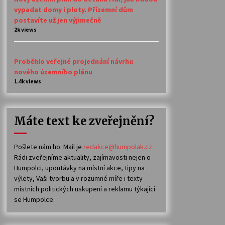
vypadat domy i ploty. Přízemní dům
postavíte už jen výjimečně
2k views
Proběhlo veřejné projednání návrhu
nového územního plánu
1.4k views
Máte text ke zveřejnění?
Pošlete nám ho. Mail je
redakce@humpolak.cz
Rádi zveřejníme aktuality, zajímavosti nejen o
Humpolci, upoutávky na místní akce, tipy na
výlety, Vaši tvorbu a v rozumné míře i texty
místních politických uskupení a reklamu týkající
se Humpolce.