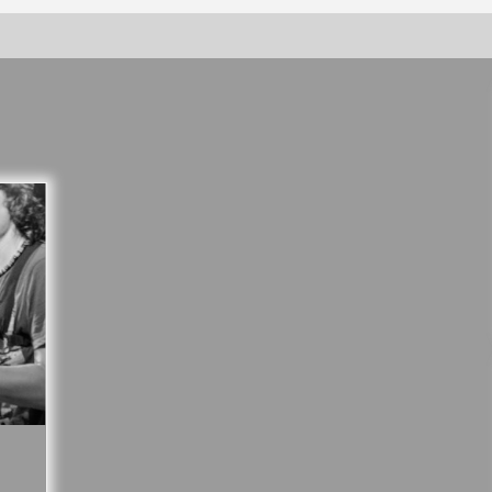
Vernisáž výstavy Josefíny Duškové:
Stávám se kapkou
30. 7. 2026
Letní koncerty ve Stromovce:
Kolchoz a Jenakaši
28. 7. 2026
s
Vysočinka
17. 7. 2026
V
Varhanní recitál Michala Novenka v
Klášteře Želiv
3. 7. 2026