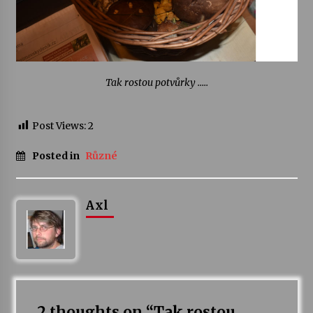
Tak rostou potvůrky …..
Post Views:
2
Posted in
Různé
Axl
2 thoughts on “
Tak rostou