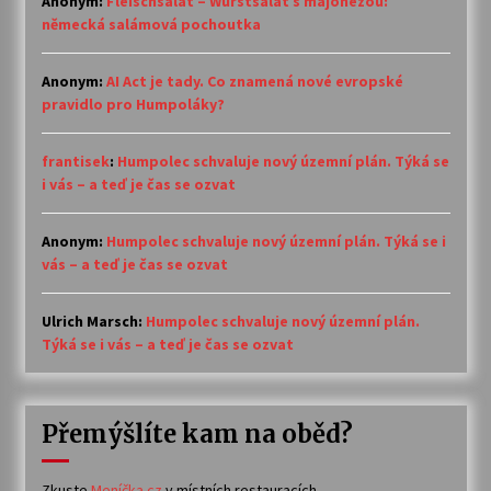
Anonym
:
Fleischsalat – Wurstsalat s majonézou:
německá salámová pochoutka
Anonym
:
AI Act je tady. Co znamená nové evropské
pravidlo pro Humpoláky?
frantisek
:
Humpolec schvaluje nový územní plán. Týká se
i vás – a teď je čas se ozvat
Anonym
:
Humpolec schvaluje nový územní plán. Týká se i
vás – a teď je čas se ozvat
Ulrich Marsch
:
Humpolec schvaluje nový územní plán.
Týká se i vás – a teď je čas se ozvat
Přemýšlíte kam na oběd?
Zkuste
Meníčka.cz
v místních restauracích.