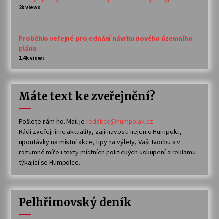
2k views
Proběhlo veřejné projednání návrhu nového územního
plánu
1.4k views
Máte text ke zveřejnění?
Pošlete nám ho. Mail je
redakce@humpolak.cz
Rádi zveřejníme aktuality, zajímavosti nejen o Humpolci,
upoutávky na místní akce, tipy na výlety, Vaši tvorbu a v
rozumné míře i texty místních politických uskupení a reklamu
týkající se Humpolce.
Pelhřimovský deník