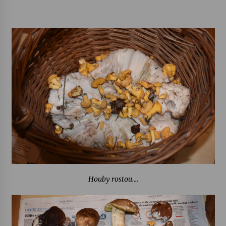
Votavžatský ploty
23. 7. 2026
Letní koncerty ve Stromovce: Rufus Miller
22. 7. 2026
Vysočinka
17. 7. 2026
Ozvěny prázdnin
14. 7. 2026
Houby rostou….
Za kulturou kousek za Humpolec. V Želivě ožije
odkaz Josefa Čapka
13. 7. 2026