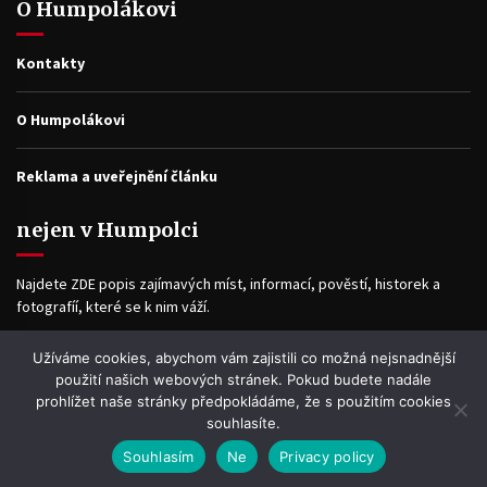
O Humpolákovi
Kontakty
O Humpolákovi
Reklama a uveřejnění článku
nejen v Humpolci
Najdete ZDE popis zajímavých míst, informací, pověstí, historek a
fotografíí, které se k nim váží.
Užíváme cookies, abychom vám zajistili co možná nejsnadnější
Facebook
použití našich webových stránek. Pokud budete nadále
prohlížet naše stránky předpokládáme, že s použitím cookies
souhlasíte.
Souhlasím
Ne
Privacy policy
WP2Social Auto Publish
Powered By :
XYZScripts.com