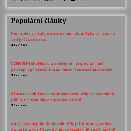
Populární články
Humpolec schvaluje nový územní plán. Týká se i vás – a
teď je čas se ozvat
4.4k views
ÚZEMNÍ PLÁN: Město po veřejném projednání mění
přístup k přípravě. Jen na místní části zatím nedošlo
3.2k views
Starosta slíbil navrhnout zastavení příprav územního
plánu. Připomínky ale podávejte dál
3.2k views
Nový územní plán do detailu řídí, jak budou vypadat
domy i ploty. Přízemní dům postavíte už jen výjimečně