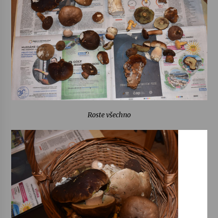
Varhanní recitál Michala Novenka v Klášteře
Želiv
3. 7. 2026
Petr Adamec – Malovaný svět
30. 6. 2026
Roste všechno