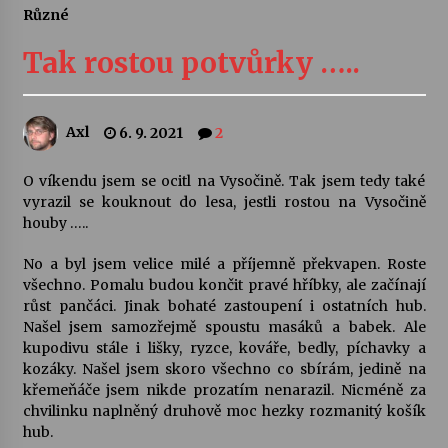
Různé
Letní koncerty ve Stromovce: Ars Camerata a
Sukuba Ensemble
Tak rostou potvůrky …..
4. 8. 2026
Vernisáž výstavy Josefíny Duškové: Stávám se
Axl
6. 9. 2021
2
kapkou
30. 7. 2026
O víkendu jsem se ocitl na Vysočině. Tak jsem tedy také
vyrazil se kouknout do lesa, jestli rostou na Vysočině
Veselí muzikanti
houby …..
30. 7. 2026
No a byl jsem velice milé a příjemně překvapen. Roste
všechno. Pomalu budou končit pravé hříbky, ale začínají
růst pančáci. Jinak bohaté zastoupení i ostatních hub.
Pozvánka na integrační festival Quijotova
šedesátka: 28. 7.–1. 8. 2026
Našel jsem samozřejmě spoustu masáků a babek. Ale
28. 7. 2026
kupodivu stále i lišky, ryzce, kováře, bedly, píchavky a
kozáky. Našel jsem skoro všechno co sbírám, jedině na
křemeňáče jsem nikde prozatím nenarazil. Nicméně za
Letní koncerty ve Stromovce: Kolchoz a
chvilinku naplněný druhově moc hezky rozmanitý košík
Jenakaši
hub.
28. 7. 2026