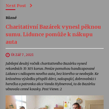
Next Post
Různé
Charitativní Bazárek vynesl pěknou
sumu. Lidunce pomůže k nákupu
auta
Út Zář 7 , 2021
Jubilejní desátý ročník charitativního Bazárku vynesl
rekordních 35 305 korun. Peníze pomohou handicapované
Lidunce s nákupem nového auta, bez kterého se neobejde. Ke
krásnému výsledku přispěli dárci, nakupující, dobrovolníci i
herečka a patronka akce Vanda Hybnerová, ta do Bazárku
věnovala cenné kousky. Post Views: 2