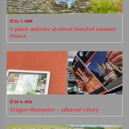
31. 7. 2008
V pátek můžeme sledovat částečné zatmění
Slunce
10. 5. 2021
Tripper Humpolec – zábavné výlety