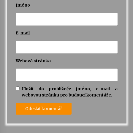
Jméno
E-mail
Webová stránka
Uložit do prohlížeče jméno, e-mail a
webovou stránku pro budoucí komentáře.