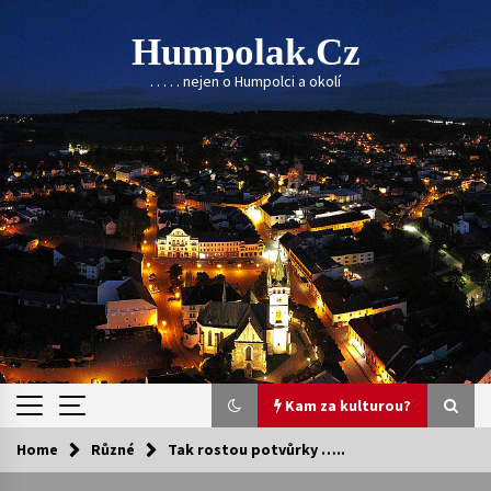
Skip
to
Humpolak.cz
content
. . . . . nejen o Humpolci a okolí
Kam za kulturou?
Home
Různé
Tak rostou potvůrky …..
Kam za kulturou?