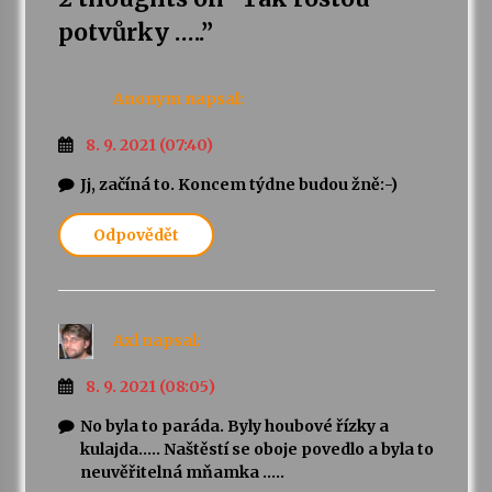
potvůrky …..
”
Anonym
napsal:
8. 9. 2021 (07:40)
Jj, začíná to. Koncem týdne budou žně:-)
Odpovědět
Axl
napsal:
8. 9. 2021 (08:05)
No byla to paráda. Byly houbové řízky a
kulajda….. Naštěstí se oboje povedlo a byla to
neuvěřitelná mňamka …..