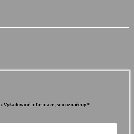
a.
Vyžadované informace jsou označeny
*