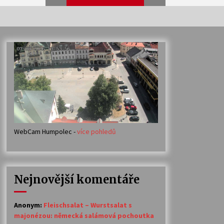
Veselí muzikanti
30. 7. 2026
Votavžatský ploty
23. 7. 2026
WebCam Humpolec -
více pohledů
Ozvěny prázdnin
14. 7. 2026
Nejnovější komentáře
Petr Adamec – Malovaný svět
30. 6. 2026
Anonym
:
Fleischsalat – Wurstsalat s
majonézou: německá salámová pochoutka