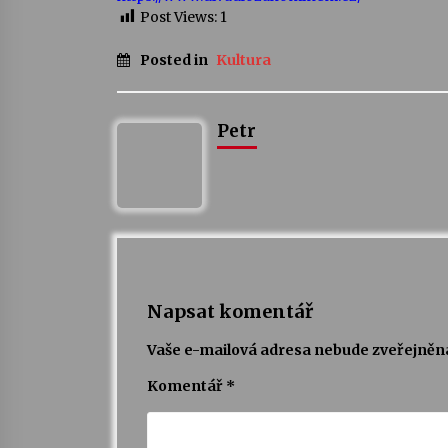
Post Views:
1
Posted in
Kultura
Petr
Napsat komentář
Vaše e-mailová adresa nebude zveřejněn
Komentář
*