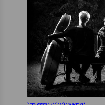
https://www.divadlozakominem.cz/