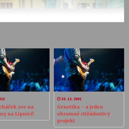
013
30. 12. 2001
acháček zve na
Genetika – a jeden
ny na Lipnici!
ohromně ctižádostivý
projekt