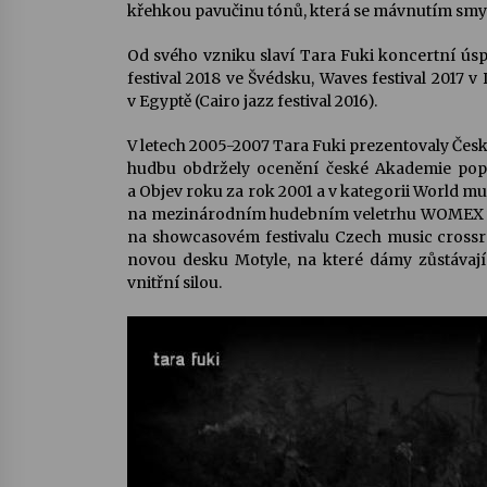
křehkou pavučinu tónů, která se mávnutím smy
Od svého vzniku slaví Tara Fuki koncertní úsp
festival 2018 ve Švédsku, Waves festival 2017 v
v Egyptě (Cairo jazz festival 2016).
V letech 2005-2007 Tara Fuki prezentovaly Čes
hudbu obdržely ocenění české Akademie popu
a Objev roku za rok 2001 a v kategorii World mu
na mezinárodním hudebním veletrhu WOMEX ve 
na showcasovém festivalu Czech music crossroa
novou desku Motyle, na které dámy zůstávají 
vnitřní silou.