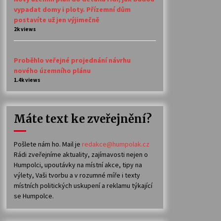
vypadat domy i ploty. Přízemní dům
postavíte už jen výjimečně
2k views
Proběhlo veřejné projednání návrhu
nového územního plánu
1.4k views
Máte text ke zveřejnění?
Pošlete nám ho. Mail je
redakce@humpolak.cz
Rádi zveřejníme aktuality, zajímavosti nejen o
Humpolci, upoutávky na místní akce, tipy na
výlety, Vaši tvorbu a v rozumné míře i texty
místních politických uskupení a reklamu týkající
se Humpolce.