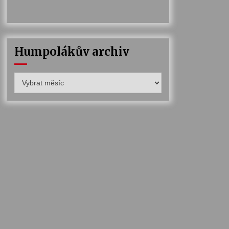
Humpolákův archiv
Humpolákův
archiv