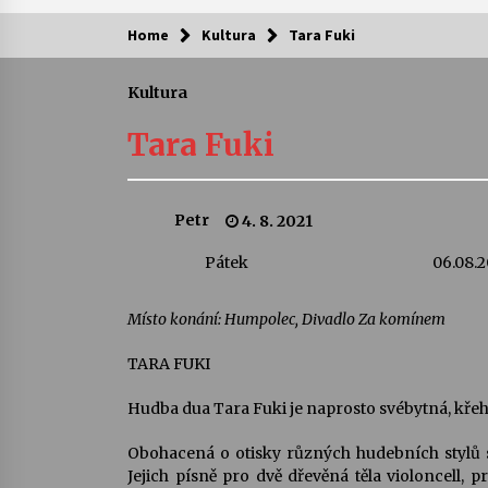
Home
Kultura
Tara Fuki
Kam za kulturou?
Kultura
Letní koncerty ve Stromovce: Ars
Camerata a Sukuba Ensemble
Tara Fuki
4. 8. 2026
Pozvánka na integrační festival
Petr
4. 8. 2021
Quijotova šedesátka: 28. 7.–1. 8.
2026
Pátek
06.08.
28. 7. 2026
Letní koncerty ve Stromovce: Rufu
Místo konání: Humpolec, Divadlo Za komínem
Miller
22. 7. 2026
TARA FUKI
Hudba dua Tara Fuki je naprosto svébytná, kře
Za kulturou kousek za Humpolec. 
Želivě ožije odkaz Josefa Čapka
Obohacená o otisky různých hudebních stylů s 
13. 7. 2026
Jejich písně pro dvě dřevěná těla violoncell,