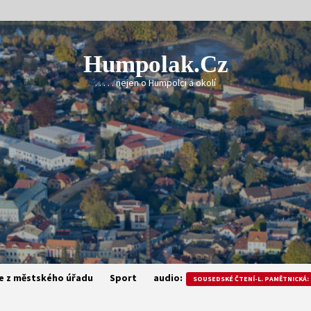
Humpolak.cz
. . . . . nejen o Humpolci a okolí
e z městského úřadu
Sport
audio:
SOUSEDSKÉ ČTENÍ-L. PAMĚTNICKÁ: 