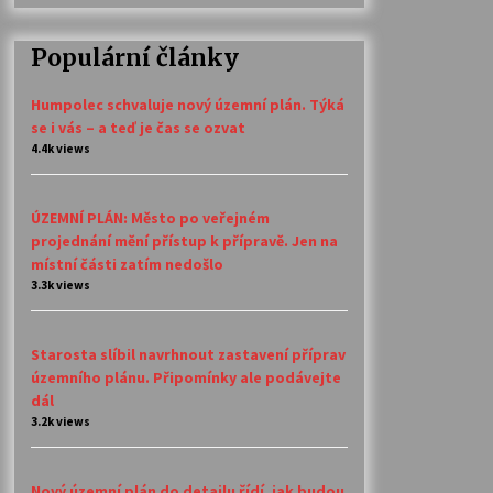
Populární články
Humpolec schvaluje nový územní plán. Týká
se i vás – a teď je čas se ozvat
4.4k views
ÚZEMNÍ PLÁN: Město po veřejném
projednání mění přístup k přípravě. Jen na
místní části zatím nedošlo
3.3k views
Starosta slíbil navrhnout zastavení příprav
územního plánu. Připomínky ale podávejte
dál
3.2k views
Nový územní plán do detailu řídí, jak budou