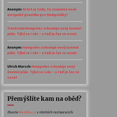
Anonym
:
AI Act je tady. Co znamená nové
evropské pravidlo pro Humpoláky?
frantisek
:
Humpolec schvaluje nový územní
plán. Týká se i vás – a teď je čas se ozvat
Anonym
:
Humpolec schvaluje nový územní
plán. Týká se i vás – a teď je čas se ozvat
Ulrich Marsch
:
Humpolec schvaluje nový
územní plán. Týká se i vás – a teď je čas se
ozvat
Přemýšlíte kam na oběd?
Zkuste
Meníčka.cz
v místních restauracích.