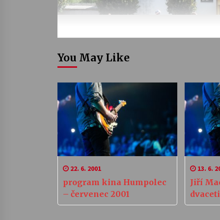
You May Like
22. 6. 2001
13. 6. 2
program kina Humpolec
Jiří M
– červenec 2001
dvaceti