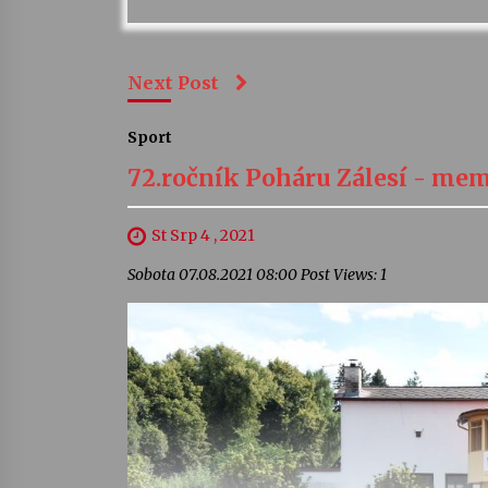
Next Post
Sport
72.ročník Poháru Zálesí - mem
St Srp 4 , 2021
Sobota 07.08.2021 08:00 Post Views: 1