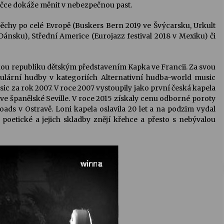
čce dokáže měnit v nebezpečnou past.
ěchy po celé Evropě (Buskers Bern 2019 ve Švýcarsku, Urkult
 Dánsku), Střední Americe (Eurojazz festival 2018 v Mexiku) či
kou republiku dětským představením Kapka ve Francii. Za svou
lární hudby v kategoriích Alternativní hudba-world music
sic za rok 2007. V roce 2007 vystoupily jako první česká kapela
španělské Seville. V roce 2015 získaly cenu odborné poroty
ds v Ostravě. Loni kapela oslavila 20 let a na podzim vydal
poetické a jejich skladby znějí křehce a přesto s nebývalou