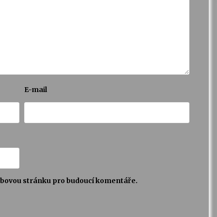
E-mail
webovou stránku pro budoucí komentáře.