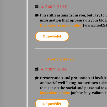
4. 7. 2014 (18:23)
I’m still learning from you, but I try t
information that appears on your blog
Buy Phentermine online
[www.med2sh
Odpovědět
Anonym
napsal:
4. 7. 2014 (18:24)
Preservation and promotion of health 
and social well-being, sometimes called
focuses on the social and personal reso
buy valium online
[online-buy-valium.
Odpovědět