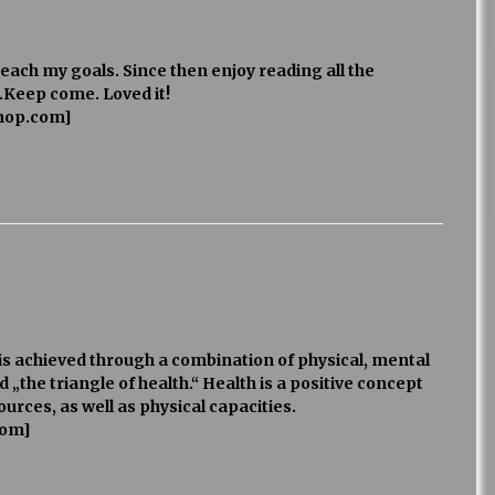
o reach my goals. Since then enjoy reading all the
.Keep come. Loved it!
op.com]
is achieved through a combination of physical, mental
 „the triangle of health.“ Health is a positive concept
urces, as well as physical capacities.
com]