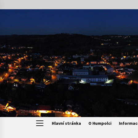
Skip
to
content
Hlavní stránka
O Humpolci
Informac