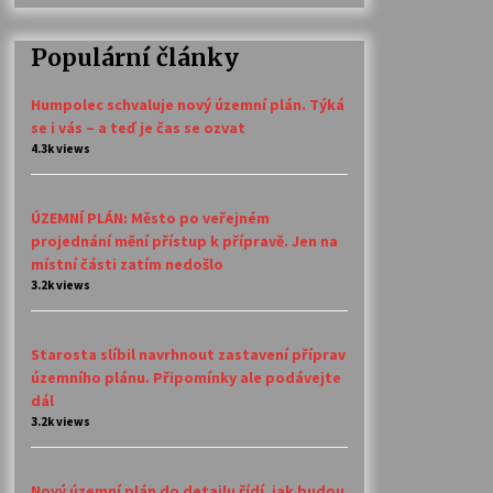
Populární články
Humpolec schvaluje nový územní plán. Týká
se i vás – a teď je čas se ozvat
4.3k views
ÚZEMNÍ PLÁN: Město po veřejném
projednání mění přístup k přípravě. Jen na
místní části zatím nedošlo
3.2k views
Starosta slíbil navrhnout zastavení příprav
územního plánu. Připomínky ale podávejte
dál
3.2k views
Nový územní plán do detailu řídí, jak budou