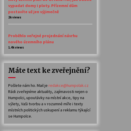
vypadat domy i ploty. Přízemní dům
postavíte už jen výjimečně
2k views
Proběhlo veřejné projednání návrhu
nového územního plánu
1.4k views
Máte text ke zveřejnění?
Pošlete nám ho. Mail je
redakce@humpolak.cz
Rádi zveřejníme aktuality, zajímavosti nejen o
Humpolci, upoutávky na místní akce, tipy na
výlety, Vaši tvorbu a v rozumné míře i texty
místních politických uskupení a reklamu týkající
se Humpolce.