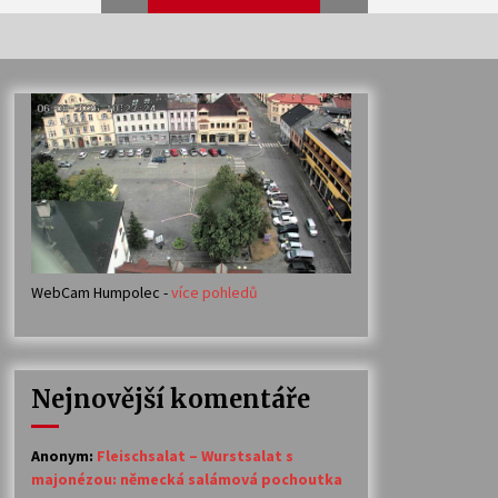
Veselí muzikanti
30. 7. 2026
Votavžatský ploty
23. 7. 2026
WebCam Humpolec -
více pohledů
Ozvěny prázdnin
14. 7. 2026
Nejnovější komentáře
Petr Adamec – Malovaný svět
30. 6. 2026
Anonym
:
Fleischsalat – Wurstsalat s
majonézou: německá salámová pochoutka