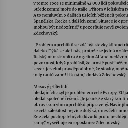
v tomto roce se minimálně 42 000 lidí pokoušelo
Středozemní moře do Itálie. Přitom v loňském ro
A to nemluvím o dalších tisících běženců pokouš
Španělska, Řecka a dalších zemí. Situace je opr
mohou být nedozírné,“ upozorňuje nově zvole
Zdechovský.
„Problém uprchlíků se zdá být stovky kilometr
daleko. Týká se ale i nás, protože se jedná o zálež
Italský ministr vnitra Angelino Alfano nedávn
pozornost, když prohlásil, že prostě pustí běženc
sever. Je velmi pravděpodobné, že stovky, možná 
imigrantů zamíří i k nám,“ dodává Zdechovský
Masový příliv lidí
hledajících azyl je problémem celé Evropy. EU j
hledat společné řešení. „Je jasné, že starý konti
obrovskou vlnu uprchlíků připravený. Navíc jih
se celá záležitost nejvíce dotýká, dnes čelí i 
Ze zcela pochopitelných důvodů proto nechtějí
samy,“ vysvětluje europoslanec Zdechovský.