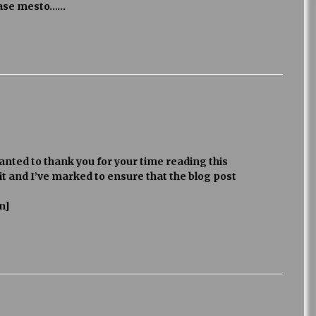
 nase mesto……
wanted to thank you for your time reading this
 it and I’ve marked to ensure that the blog post
m]