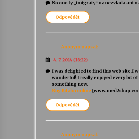
No ono ty „imigraty“ uz nezvlada ani
Odpovědět
Anonym
napsal:
4. 7. 2014 (18:22)
I was delighted to find this web site.I 
wonderful! I really enjoyed every bit of
something new.
Buy Ritalin online
[www.med2shop.co
Odpovědět
Anonym
napsal: