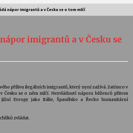
dá nápor imigrantů a v Česku se o tom mlčí
Vernisáž výstavy Josefíny Duškové:
Stávám se kapkou
nápor imigrantů a v Česku se
30. 7. 2026
Letní koncerty ve Stromovce:
Kolchoz a Jenakaši
28. 7. 2026
s
Vysočinka
o přílivu ilegálních imigrantů, který nyní zažívá. Zatímco v
17. 7. 2026
, v Česku se o něm mlčí. Nezvládnutí náporu běženců přitom
ižní Evropy jako Itálie, Španělsko a Řecko humanitární
V
Varhanní recitál Michala Novenka v
chlíků zvládat.
Klášteře Želiv
3. 7. 2026