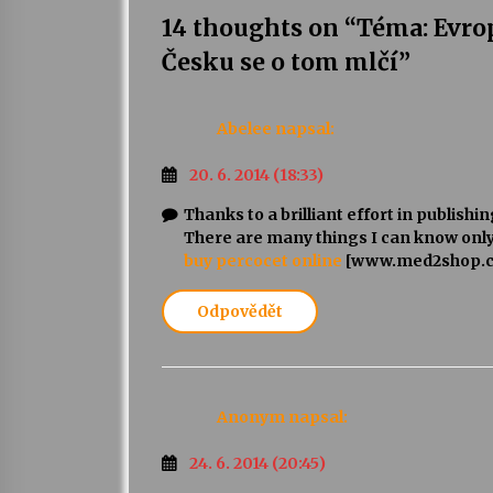
14 thoughts on “
Téma: Evro
Česku se o tom mlčí
”
Abelee
napsal:
20. 6. 2014 (18:33)
Thanks to a brilliant effort in publishi
There are many things I can know only 
buy percocet online
[www.med2shop.
Odpovědět
Anonym
napsal:
24. 6. 2014 (20:45)