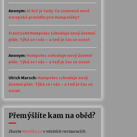
Anonym
:
AI Act je tady. Co znamená nové
evropské pravidlo pro Humpoláky?
frantisek
:
Humpolec schvaluje nový územní
plán. Týká se i vás – a teď je čas se ozvat
Anonym
:
Humpolec schvaluje nový územní
plán. Týká se i vás – a teď je čas se ozvat
Ulrich Marsch
:
Humpolec schvaluje nový
územní plán. Týká se i vás – a teď je čas se
ozvat
Přemýšlíte kam na oběd?
Zkuste
Meníčka.cz
v místních restauracích.