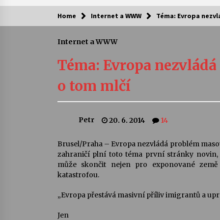
Home
Internet a WWW
Téma: Evropa nezvlá
Kam za kulturou?
Internet a WWW
Letní koncerty ve Stromovce: Ars
Camerata a Sukuba Ensemble
Téma: Evropa nezvládá 
4. 8. 2026
o tom mlčí
Pozvánka na integrační festival
Quijotova šedesátka: 28. 7.–1. 8.
2026
Petr
20. 6. 2014
14
28. 7. 2026
Letní koncerty ve Stromovce: Rufu
Brusel/Praha – Evropa nezvládá problém masovéh
Miller
zahraničí plní toto téma první stránky novin
22. 7. 2026
může skončit nejen pro exponované země j
katastrofou.
Za kulturou kousek za Humpolec. 
„Evropa přestává masivní příliv imigrantů a upr
Želivě ožije odkaz Josefa Čapka
13. 7. 2026
Jen