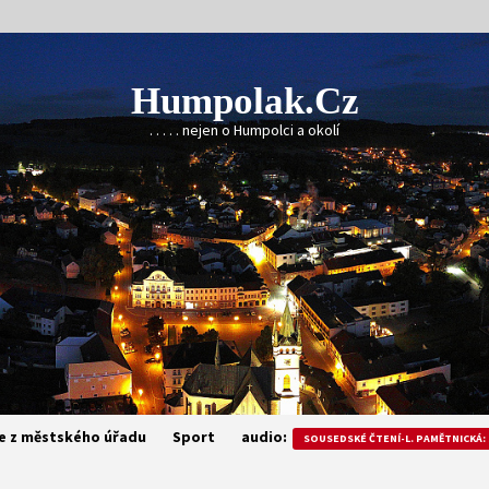
Humpolak.cz
. . . . . nejen o Humpolci a okolí
e z městského úřadu
Sport
audio:
SOUSEDSKÉ ČTENÍ-L. PAMĚTNICKÁ: 