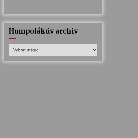
Humpolákův archiv
Humpolákův
archiv