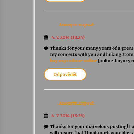
Anonym
napsal:
4. 7. 2014 (18:24)
Thanks for your many years of a great 
my concerts with you and linking from
buy oxycodone online
[online-buyoxy
Odpovědět
Anonym
napsal:
4. 7. 2014 (18:25)
Thanks for your marvelous posting! I ac
will ensure that I bookmark your blog a