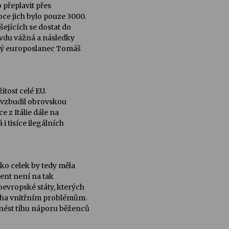
 přeplavit přes
ce jich bylo pouze 3000.
ejících se dostat do
avdu vážná a následky
ný europoslanec Tomáš
ů
itost celé EU.
o vzbudil obrovskou
e z Itálie dále na
i tisíce ilegálních
ako celek by tedy měla
nent není na tak
oevropské státy, kterých
mnoha vnitřním problémům.
 nést tíhu náporu běženců