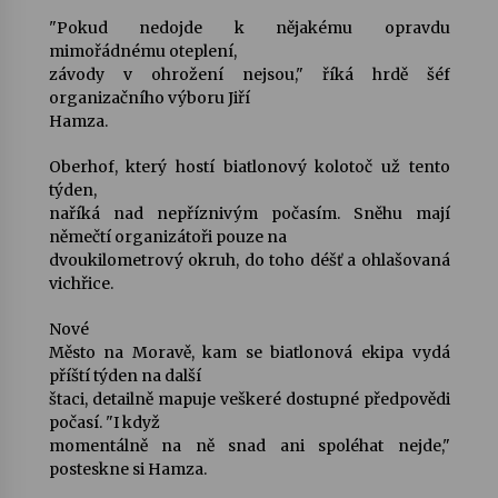
"Pokud nedojde k nějakému opravdu
Votavžatský ploty
mimořádnému oteplení,
23. 7. 2026
závody v ohrožení nejsou," říká hrdě šéf
organizačního výboru Jiří
Hamza.
Letní koncerty ve Stromovce: Rufus Miller
Oberhof, který hostí biatlonový kolotoč už tento
22. 7. 2026
týden,
naříká nad nepříznivým počasím. Sněhu mají
němečtí organizátoři pouze na
Vysočinka
dvoukilometrový okruh, do toho déšť a ohlašovaná
17. 7. 2026
vichřice.
Nové
Ozvěny prázdnin
Město na Moravě, kam se biatlonová ekipa vydá
14. 7. 2026
příští týden na další
štaci, detailně mapuje veškeré dostupné předpovědi
počasí. "I když
momentálně na ně snad ani spoléhat nejde,"
Za kulturou kousek za Humpolec. V Želivě ožije
posteskne si Hamza.
odkaz Josefa Čapka
13. 7. 2026