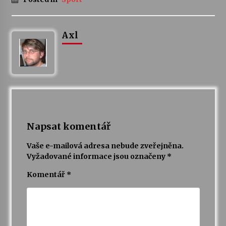
Axl
Napsat komentář
Vaše e-mailová adresa nebude zveřejněna.
Vyžadované informace jsou označeny
*
Komentář
*