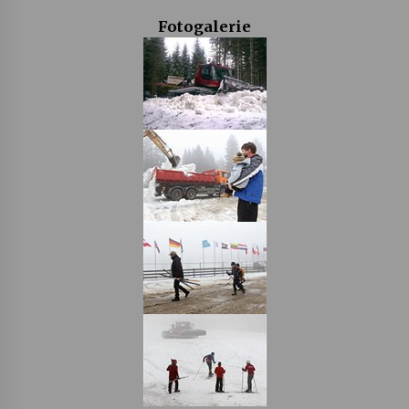
Fotogalerie
Varhanní recitál Michala Novenka v Klášteře
Želiv
3. 7. 2026
Petr Adamec – Malovaný svět
30. 6. 2026