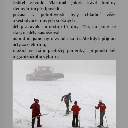
ředitel závodu Vlastimil Jakeš trávil hodiny
sledováním předpovědi
počasí, v pohotovosti byly chladicí věže
a šestadvacet nových sněžných
děl pracovalo non-stop tři dny. "To, co jsme se
starými děly zasněžovali
osm dnů, jsme nyní zvládli za tři. Ale když přijdou
účty za elektřinu,
možná se nám protočej panenky," připouští šéf
organizačního výboru.