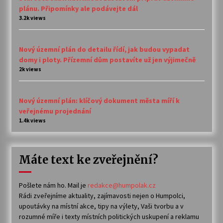
plánu. Připomínky ale podávejte dál
3.2k views
Nový územní plán do detailu řídí, jak budou vypadat
domy i ploty. Přízemní dům postavíte už jen výjimečně
2k views
Nový územní plán: klíčový dokument města míří k
veřejnému projednání
1.4k views
Máte text ke zveřejnění?
Pošlete nám ho. Mail je
redakce@humpolak.cz
Rádi zveřejníme aktuality, zajímavosti nejen o Humpolci,
upoutávky na místní akce, tipy na výlety, Vaši tvorbu a v
rozumné míře i texty místních politických uskupení a reklamu