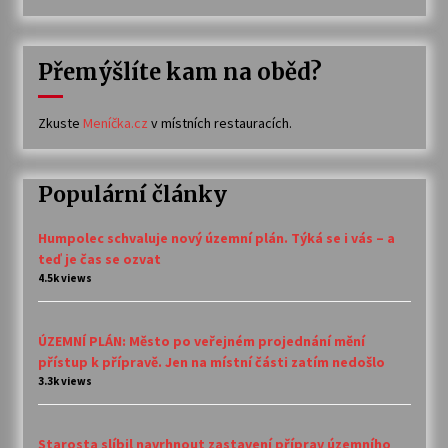
Přemýšlíte kam na oběd?
Zkuste
Meníčka.cz
v místních restauracích.
Populární články
Humpolec schvaluje nový územní plán. Týká se i vás – a
teď je čas se ozvat
4.5k views
ÚZEMNÍ PLÁN: Město po veřejném projednání mění
přístup k přípravě. Jen na místní části zatím nedošlo
3.3k views
Starosta slíbil navrhnout zastavení příprav územního