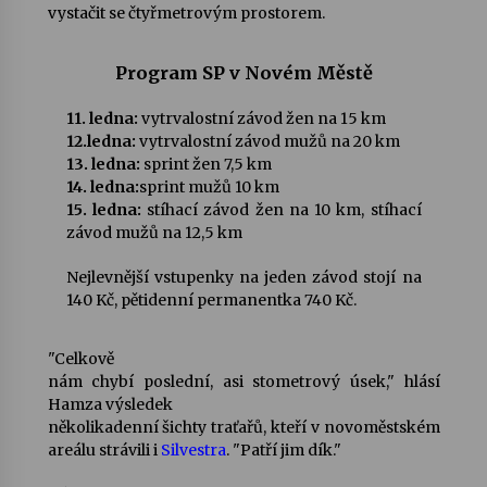
vystačit se čtyřmetrovým prostorem.
Program SP v Novém Městě
11. ledna:
vytrvalostní závod žen na 15 km
12.ledna:
vytrvalostní závod mužů na 20 km
13. ledna:
sprint žen 7,5 km
14. ledna:
sprint mužů 10 km
15. ledna:
stíhací závod žen na 10 km, stíhací
závod mužů na 12,5 km
Nejlevnější vstupenky na jeden závod stojí na
140 Kč, pětidenní permanentka 740 Kč.
"Celkově
nám chybí poslední, asi stometrový úsek," hlásí
Hamza výsledek
několikadenní šichty traťařů, kteří v novoměstském
areálu strávili i
Silvestra
. "Patří jim dík."