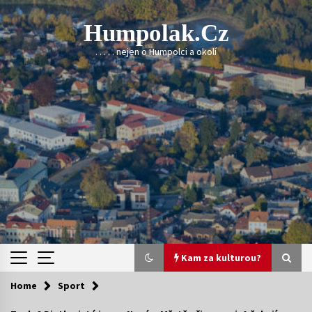
Skip
to
Humpolak.cz
content
. . . . . nejen o Humpolci a okolí
Kam za kulturou?
Home
Sport
Kam za kulturou?