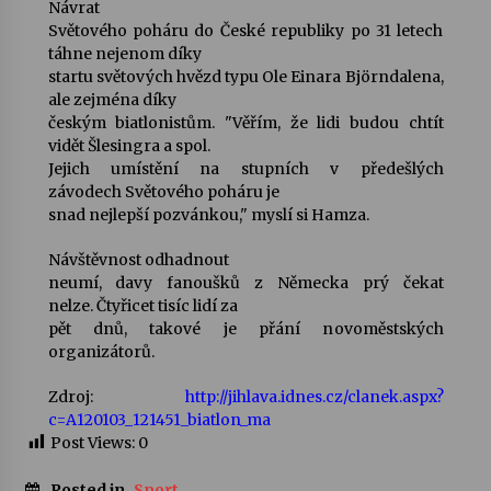
Návrat
Světového poháru do České republiky po 31 letech
táhne nejenom díky
startu světových hvězd typu Ole Einara Björndalena,
ale zejména díky
českým biatlonistům. "Věřím, že lidi budou chtít
vidět Šlesingra a spol.
Jejich umístění na stupních v předešlých
závodech Světového poháru je
snad nejlepší pozvánkou," myslí si Hamza.
Návštěvnost odhadnout
neumí, davy fanoušků z Německa prý čekat
nelze. Čtyřicet tisíc lidí za
pět dnů, takové je přání novoměstských
organizátorů.
Zdroj:
http://jihlava.idnes.cz/clanek.aspx?
c=A120103_121451_biatlon_ma
Post Views:
0
Posted in
Sport