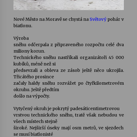
Nové Město na Moravě se chystá na
Světový
pohár v
biatlonu.
Výroba
sněhu odčerpala z připraveného rozpočtu celé dva
miliony korun.
Technického sněhu nastříkali organizátoři 45 000
kubíků, méně než si
předsevzali a obleva ze zásob ještě něco ukrojila.
Třicátého prosince
začaly haldy sněhu rozvážet po čtyřkilometrovém
okruhu. Ještě předtím
došlo na výpočty.
Vytyčený okruh je pokrytý padesáticentimetrovou
vrstvou technického sněhu, tratě však nebudou ve
všech místech stejně
široké. Nejširší úseky mají osm metrů, ve sjezdech
se musí biatlonisté