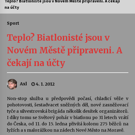
Teplo? Biatlonisté jsou v Novém Městě připraveni. A čekají
na účty
Letní koncerty ve Stromovce: Ars Camerata a
Sukuba Ensemble
4. 8. 2026
Sport
Teplo? Biatlonisté jsou v
Vernisáž výstavy Josefíny Duškové: Stávám se
kapkou
Novém Městě připraveni. A
30. 7. 2026
čekají na účty
Veselí muzikanti
30. 7. 2026
Axl
4. 1. 2012
Pozvánka na integrační festival Quijotova
šedesátka: 28. 7.–1. 8. 2026
Non-stop služba u předpovědi počasí, chladicí věže v
28. 7. 2026
pohotovosti, šestadvacet sněžných děl, nové zasněžovací
tyče a silvestrovská brigáda několik desítek organizátorů.
I díky tomu se Světový pohár v biatlonu po 31 letech vrátí
Letní koncerty ve Stromovce: Kolchoz a
do Česka, od 11. do 15. ledna přivítá kolonu 275 běžců na
Jenakaši
lyžích a s malorážkou na zádech Nové Město na Moravě.
28. 7. 2026