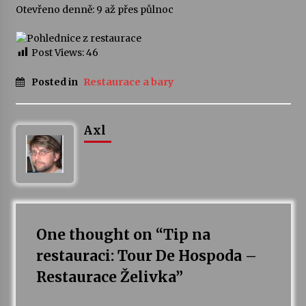
Otevřeno denně: 9 až přes půlnoc
Varhanní recitál Michala Novenka v Klášteře
Želiv
Post Views:
46
3. 7. 2026
Posted in
Restaurace a bary
Petr Adamec – Malovaný svět
30. 6. 2026
Axl
One thought on “
Tip na
restauraci: Tour De Hospoda –
Restaurace Želivka
”