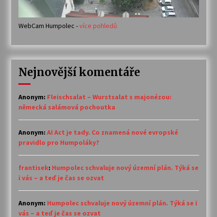
WebCam Humpolec -
více pohledů
Nejnovější komentáře
Anonym
:
Fleischsalat – Wurstsalat s majonézou:
německá salámová pochoutka
Anonym
:
AI Act je tady. Co znamená nové evropské
pravidlo pro Humpoláky?
frantisek
:
Humpolec schvaluje nový územní plán. Týká se
i vás – a teď je čas se ozvat
Anonym
:
Humpolec schvaluje nový územní plán. Týká se i
vás – a teď je čas se ozvat