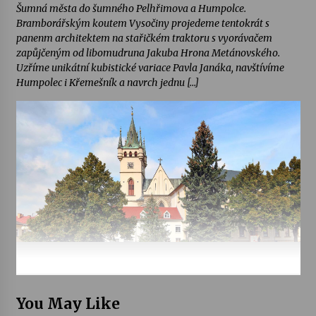
Šumná města do šumného Pelhřimova a Humpolce.
Bramborářským koutem Vysočiny projedeme tentokrát s
panenm architektem na stařičkém traktoru s vyorávačem
zapůjčeným od libomudruna Jakuba Hrona Metánovského.
Uzříme unikátní kubistické variace Pavla Janáka, navštívíme
Humpolec i Křemešník a navrch jednu […]
You May Like