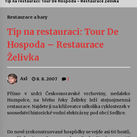
Tip na restauraci: Tour De Hospoda – Restaurace Želivka
Letní koncerty ve Stromovce: Ars Camerata a
Sukuba Ensemble
Restaurace a bary
4. 8. 2026
Tip na restauraci: Tour De
Vernisáž výstavy Josefíny Duškové: Stávám se
Hospoda – Restaurace
kapkou
30. 7. 2026
Želivka
Veselí muzikanti
30. 7. 2026
Axl
8. 8. 2007
1
Přímo v srdci Českomoravské vrchoviny, nedaleko
Pozvánka na integrační festival Quijotova
šedesátka: 28. 7.–1. 8. 2026
Humpolce, na břehu řeky Želivky leží stejnojmenná
28. 7. 2026
restaurace. Najdete ji na křižovatce několika cyklostezek v
sousedství historické vodní elektrárny pod obcí Sedlice.
Letní koncerty ve Stromovce: Kolchoz a
Jenakaši
Do nově zrekonstruované hospůdky se vejde asi 60 hostů,
28. 7. 2026