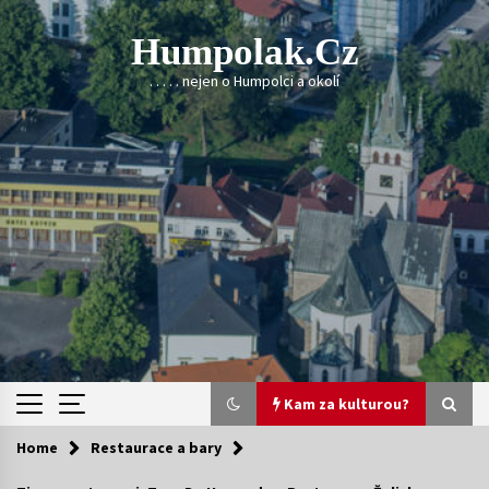
Skip
to
Humpolak.cz
content
. . . . . nejen o Humpolci a okolí
Kam za kulturou?
Home
Restaurace a bary
Kam za kulturou?