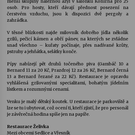
menší skupiny naleznou azyl v salonku Konírna pro 25
osob. Pro hosty, kteří dávají přednost posezení na
Votavžatský ploty
čerstvém vzduchu, jsou k dispozici dvě pergoly a
23. 7. 2026
zahrádka.
V těsné blízkosti najde milovník dobrého jídla několik
grilů, pečicí kámen a obří pánev, na kterých se zvládne
Letní koncerty ve Stromovce: Rufus Miller
snad všechno – kuřaty počínaje, přes nadívané krůty,
22. 7. 2026
pstruhy a jehňátka, selátky konče.
Pípy nabízejí pět druhů točeného piva (Gambáč 10 a
Vysočinka
Bernard 11 za 20 Kč, Prazdroj 12 za 26 Kč, Bernard černá
17. 7. 2026
13 a Bernard řezané za 22 Kč). Restaurace je opravdu
vyhlášená grilovanými specialitami, bohatým jídelním
lístkem a rozumnými cenami.
Ozvěny prázdnin
Venku je malý dětský koutek. U restaurace je parkoviště a
14. 7. 2026
lze se tu i ubytovat, což ocení ti, kteří zjistí, že pro personál
je závěrečná hodina spíše jen na papíře.
Za kulturou kousek za Humpolec. V Želivě ožije
Restaurace Želivka
odkaz Josefa Čapka
Mezi obcemi Sedlice a Vřesník
13. 7. 2026