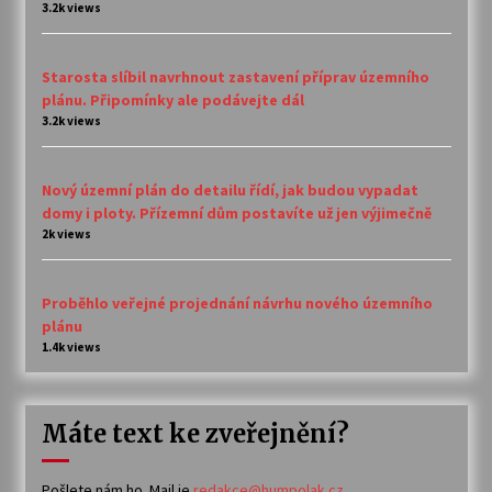
3.2k views
Starosta slíbil navrhnout zastavení příprav územního
plánu. Připomínky ale podávejte dál
3.2k views
Nový územní plán do detailu řídí, jak budou vypadat
domy i ploty. Přízemní dům postavíte už jen výjimečně
2k views
Proběhlo veřejné projednání návrhu nového územního
plánu
1.4k views
Máte text ke zveřejnění?
Pošlete nám ho. Mail je
redakce@humpolak.cz