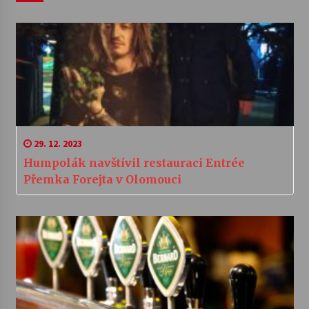
29. 12. 2023
Humpolák navštívil restauraci Entrée
Přemka Forejta v Olomouci