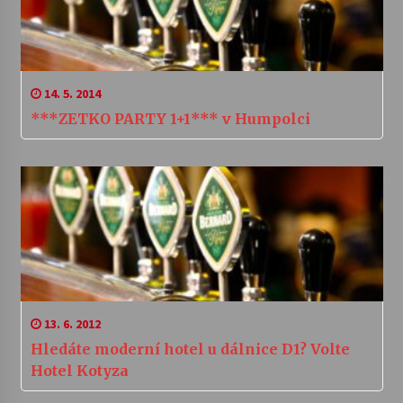
14. 5. 2014
***ZETKO PARTY 1+1*** v Humpolci
13. 6. 2012
Hledáte moderní hotel u dálnice D1? Volte
Hotel Kotyza