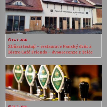
10. 1. 2025
Zlíňaci testují – restaurace Panský dvůr a
Bistro Café Friends – dvourecenze z Telče
20. 7. 2003