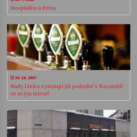
Hospůdka u Petra
30. 10. 2007
Rudy Linka vystoupí již podruhé v Karambě
se svým triem!