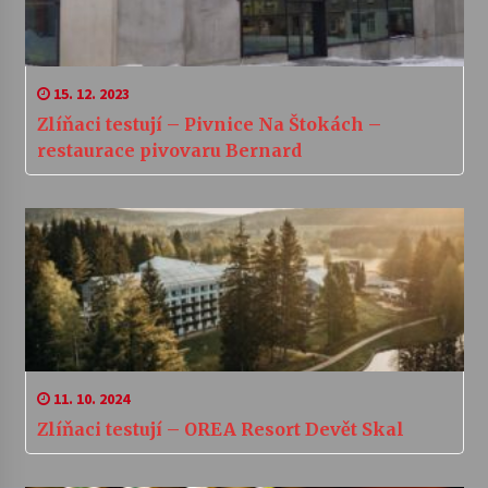
15. 12. 2023
Zlíňaci testují – Pivnice Na Štokách –
restaurace pivovaru Bernard
11. 10. 2024
Zlíňaci testují – OREA Resort Devět Skal