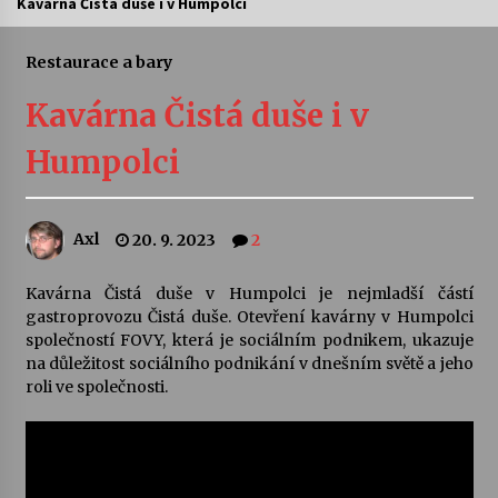
Kavárna Čistá duše i v Humpolci
Letní koncerty ve Stromovce: Ars Camerata a
Sukuba Ensemble
Restaurace a bary
4. 8. 2026
Kavárna Čistá duše i v
Vernisáž výstavy Josefíny Duškové: Stávám se
Humpolci
kapkou
30. 7. 2026
Axl
20. 9. 2023
2
Veselí muzikanti
30. 7. 2026
Kavárna Čistá duše v Humpolci je nejmladší částí
gastroprovozu Čistá duše. Otevření kavárny v Humpolci
společností FOVY, která je sociálním podnikem, ukazuje
Pozvánka na integrační festival Quijotova
šedesátka: 28. 7.–1. 8. 2026
na důležitost sociálního podnikání v dnešním světě a jeho
28. 7. 2026
roli ve společnosti.
Letní koncerty ve Stromovce: Kolchoz a
Jenakaši
28. 7. 2026