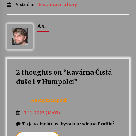
Posted in
Restaurace a bary
Varhanní recitál Michala Novenka v Klášteře
Želiv
Axl
3. 7. 2026
Petr Adamec – Malovaný svět
30. 6. 2026
2 thoughts on “
Kavárna Čistá
duše i v Humpolci
”
Anonym
napsal:
7. 11. 2023 (14:05)
To je v objektu co byvala prodejna Profilu?