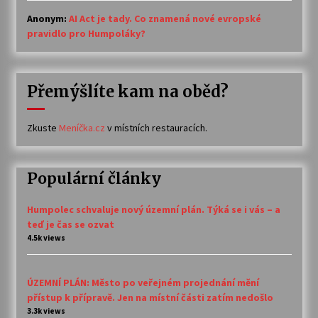
Anonym
:
AI Act je tady. Co znamená nové evropské
pravidlo pro Humpoláky?
Přemýšlíte kam na oběd?
Zkuste
Meníčka.cz
v místních restauracích.
Populární články
Humpolec schvaluje nový územní plán. Týká se i vás – a
teď je čas se ozvat
4.5k views
ÚZEMNÍ PLÁN: Město po veřejném projednání mění
přístup k přípravě. Jen na místní části zatím nedošlo
3.3k views