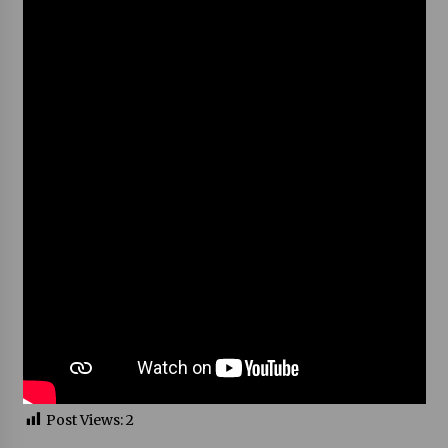
Votavžatský ploty
23. 7. 2026
Letní koncerty ve Stromovce: Rufus Miller
22. 7. 2026
Vysočinka
17. 7. 2026
Ozvěny prázdnin
14. 7. 2026
Za kulturou kousek za Humpolec. V Želivě ožije
Post Views:
2
odkaz Josefa Čapka
13. 7. 2026