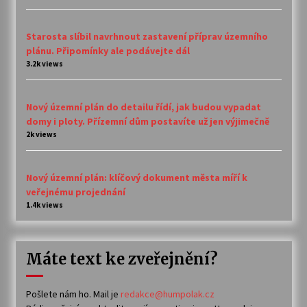
Starosta slíbil navrhnout zastavení příprav územního
plánu. Připomínky ale podávejte dál
3.2k views
Nový územní plán do detailu řídí, jak budou vypadat
domy i ploty. Přízemní dům postavíte už jen výjimečně
2k views
Nový územní plán: klíčový dokument města míří k
veřejnému projednání
1.4k views
Máte text ke zveřejnění?
Pošlete nám ho. Mail je
redakce@humpolak.cz