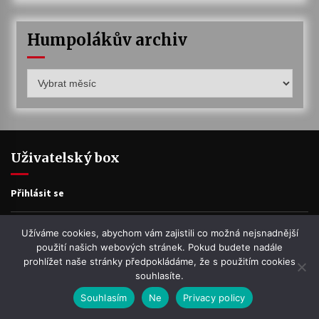
Humpolákův archiv
Humpolákův
archiv
Uživatelský box
Přihlásit se
Zdroj kanálů (příspěvky)
Užíváme cookies, abychom vám zajistili co možná nejsnadnější
použití našich webových stránek. Pokud budete nadále
prohlížet naše stránky předpokládáme, že s použitím cookies
Kanál komentářů
souhlasíte.
Souhlasím
Ne
Privacy policy
Česká lokalizace