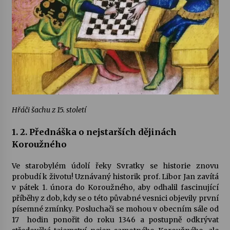
Hřáči šachu z 15. století
1. 2. Přednáška o nejstarších dějinách
Koroužného
Ve starobylém údolí řeky Svratky se historie znovu
probudí k životu! Uznávaný historik prof. Libor Jan zavítá
v pátek 1. února do Koroužného, aby odhalil fascinující
příběhy z dob, kdy se o této půvabné vesnici objevily první
písemné zmínky. Posluchači se mohou v obecním sále od
17 hodin ponořit do roku 1346 a postupně odkrývat