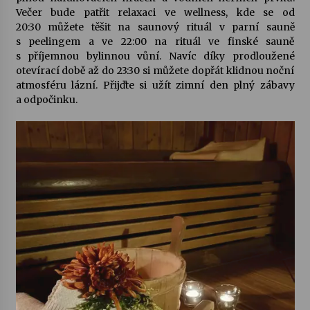
Večer bude patřit relaxaci ve wellness, kde se od
20:30 můžete těšit na saunový rituál v parní sauně
s peelingem a ve 22:00 na rituál ve finské sauně
s příjemnou bylinnou vůní. Navíc díky prodloužené
otevírací době až do 23:30 si můžete dopřát klidnou noční
atmosféru lázní. Přijďte si užít zimní den plný zábavy
a odpočinku.