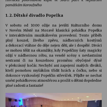
památkám Koroužného
1. 2. Dětské divadlo Popelka
V sobotu od 10:00 ožije na jevišti Kulturního domu
v Novém Městě na Moravě klasická pohádka Popelka
v interaktivním muzikálovém provedení. Tento příběh
plný kouzel, živého zpěvu, nádherných kostýmů
a dekorací vtáhne do děje nejen děti, ale i dospělé. Diváci
se mohou těšit na okamžiky, kdy Popelčiny šaty magicky
ožijí v nádhernou róbu, na veselé scény s nevlastními
sestrami či na kouzelnou proměnu obyčejné dýně
v překrásný kočár. Nechybí ani zapojení malých diváků,
kteří pomohou myšákům třídit hrách a čočku, nebo si
dokonce vyzkoušejí Popelčin střevíček. Přijďte se nechat
unést pohádkovou atmosférou a prožít s dětmi dopoledne
plné radosti a fantazie!