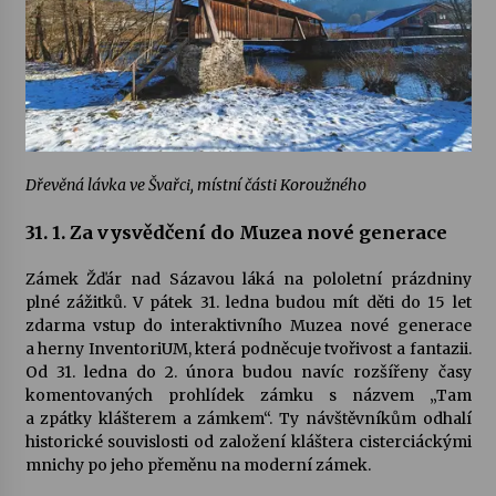
Votavžatský ploty
23. 7. 2026
Letní koncerty ve Stromovce: Rufus Miller
22. 7. 2026
Dřevěná lávka ve Švařci, místní části Koroužného
31. 1. Za vysvědčení do Muzea nové generace
Vysočinka
17. 7. 2026
Zámek Žďár nad Sázavou láká na pololetní prázdniny
plné zážitků. V pátek 31. ledna budou mít děti do 15 let
zdarma vstup do interaktivního Muzea nové generace
a herny InventoriUM, která podněcuje tvořivost a fantazii.
Ozvěny prázdnin
Od 31. ledna do 2. února budou navíc rozšířeny časy
14. 7. 2026
komentovaných prohlídek zámku s názvem „Tam
a zpátky klášterem a zámkem“. Ty návštěvníkům odhalí
historické souvislosti od založení kláštera cisterciáckými
Za kulturou kousek za Humpolec. V Želivě ožije
mnichy po jeho přeměnu na moderní zámek.
odkaz Josefa Čapka
13. 7. 2026