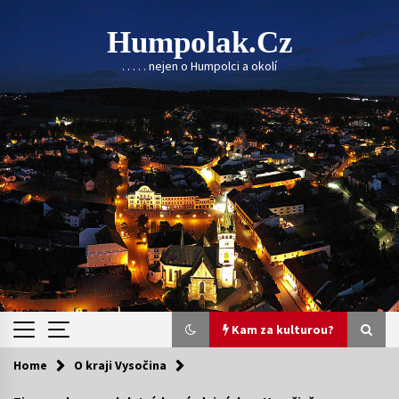
Skip
to
Humpolak.cz
content
. . . . . nejen o Humpolci a okolí
Kam za kulturou?
Home
O kraji Vysočina
Kam za kulturou?