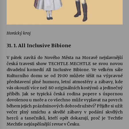
Horácký kroj
31. 1. All Inclusive Bibione
V pátek zavítá do Nového Města na Moravě nejslavnější
česká travesti show TECHTLE MECHTLE se svou novou
divadelní komedií All Inclusive Bibione. Ve velkém sále
Kulturního domu se od 19:00 můžete těšit na výpravné
představení plné humoru, letní atmosféry a zábavy, kde
vás okouzlí více než 80 originálních kostýmů a jedinečný
příběh. Jak se typická česká rodina popere s úspornou
dovolenou u moře a co všechno může vyplavat na povrch
během jejich prázdninových dobrodružství? Přijďte si užít
večer plný smíchu a skvělé zábavy v podání skvělých
herců a tanečníků, kteří opět dokazují, proč je Techtle
Mechtle nejúspěšnější revue v Česku.