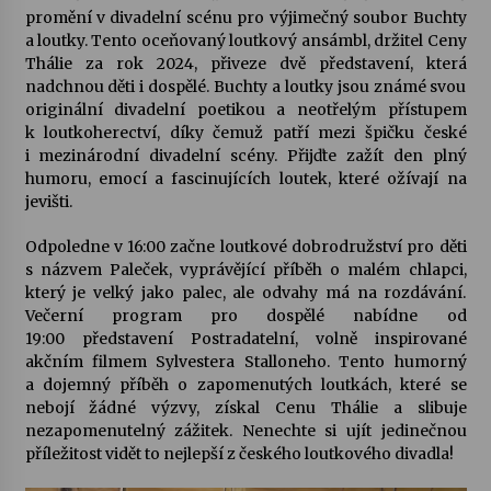
promění v divadelní scénu pro výjimečný soubor Buchty
a loutky. Tento oceňovaný loutkový ansámbl, držitel Ceny
Thálie za rok 2024, přiveze dvě představení, která
nadchnou děti i dospělé. Buchty a loutky jsou známé svou
originální divadelní poetikou a neotřelým přístupem
k loutkoherectví, díky čemuž patří mezi špičku české
i mezinárodní divadelní scény. Přijďte zažít den plný
humoru, emocí a fascinujících loutek, které ožívají na
jevišti.
Odpoledne v 16:00 začne loutkové dobrodružství pro děti
s názvem
Paleček
, vyprávějící příběh o malém chlapci,
který je velký jako palec, ale odvahy má na rozdávání.
Večerní program pro dospělé nabídne od
19:00 představení
Postradatelní
, volně inspirované
akčním filmem Sylvestera Stalloneho. Tento humorný
a dojemný příběh o zapomenutých loutkách, které se
nebojí žádné výzvy, získal Cenu Thálie a slibuje
nezapomenutelný zážitek. Nenechte si ujít jedinečnou
příležitost vidět to nejlepší z českého loutkového divadla!