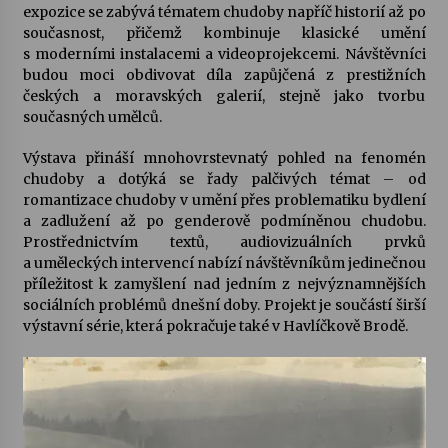
expozice se zabývá tématem chudoby napříč historií až po
současnost, přičemž kombinuje klasické umění
s moderními instalacemi a videoprojekcemi. Návštěvníci
budou moci obdivovat díla zapůjčená z prestižních
českých a moravských galerií, stejně jako tvorbu
současných umělců.
Výstava přináší mnohovrstevnatý pohled na fenomén
chudoby a dotýká se řady palčivých témat – od
romantizace chudoby v umění přes problematiku bydlení
a zadlužení až po genderově podmíněnou chudobu.
Prostřednictvím textů, audiovizuálních prvků
a uměleckých intervencí nabízí návštěvníkům jedinečnou
příležitost k zamyšlení nad jedním z nejvýznamnějších
sociálních problémů dnešní doby. Projekt je součástí širší
výstavní série, která pokračuje také v Havlíčkově Brodě.