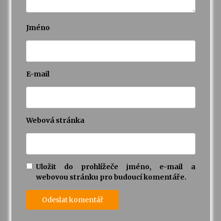
Jméno
E-mail
Webová stránka
Uložit do prohlížeče jméno, e-mail a
webovou stránku pro budoucí komentáře.