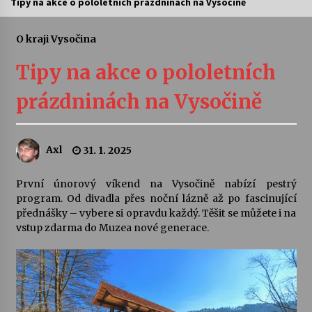
Tipy na akce o pololetních prázdninách na Vysočině
Letní koncerty ve Stromovce: Ars Camerata a
Sukuba Ensemble
O kraji Vysočina
4. 8. 2026
Tipy na akce o pololetních
Vernisáž výstavy Josefíny Duškové: Stávám se
prázdninách na Vysočině
kapkou
30. 7. 2026
Axl
31. 1. 2025
Veselí muzikanti
30. 7. 2026
První únorový víkend na Vysočině nabízí pestrý
program. Od divadla přes noční lázně až po fascinující
přednášky – vybere si opravdu každý. Těšit se můžete i na
Pozvánka na integrační festival Quijotova
šedesátka: 28. 7.–1. 8. 2026
vstup zdarma do Muzea nové generace.
28. 7. 2026
Letní koncerty ve Stromovce: Kolchoz a
Jenakaši
28. 7. 2026