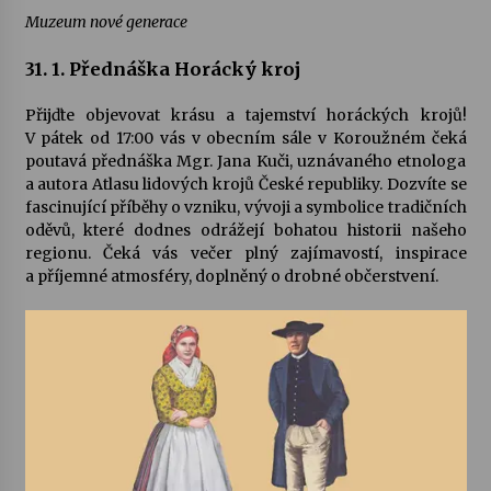
Muzeum nové generace
31. 1. Přednáška Horácký kroj
Přijďte objevovat krásu a tajemství horáckých krojů!
V pátek od 17:00 vás v obecním sále v Koroužném čeká
poutavá přednáška Mgr. Jana Kuči, uznávaného etnologa
a autora Atlasu lidových krojů České republiky. Dozvíte se
fascinující příběhy o vzniku, vývoji a symbolice tradičních
oděvů, které dodnes odrážejí bohatou historii našeho
regionu. Čeká vás večer plný zajímavostí, inspirace
a příjemné atmosféry, doplněný o drobné občerstvení.