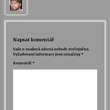
Napsat komentář
Vaše e-mailová adresa nebude zveřejněna.
Vyžadované informace jsou označeny
*
Komentář
*