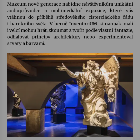
Muzeum nové generace nabídne návštěvníkům unikátní
audioprůvodce a multimediální expozice, které vás
Varhanní recitál Michala Novenka v Klášteře
vtáhnou do příběhů středověkého cisterciáckého řádu
Želiv
i barokního světa. V herně InventoriUM si naopak malí
3. 7. 2026
i velcí mohou hrát, zkoumat a tvořit podle vlastní fantazie,
odhalovat principy architektury nebo experimentovat
s tvary a barvami.
Petr Adamec – Malovaný svět
30. 6. 2026