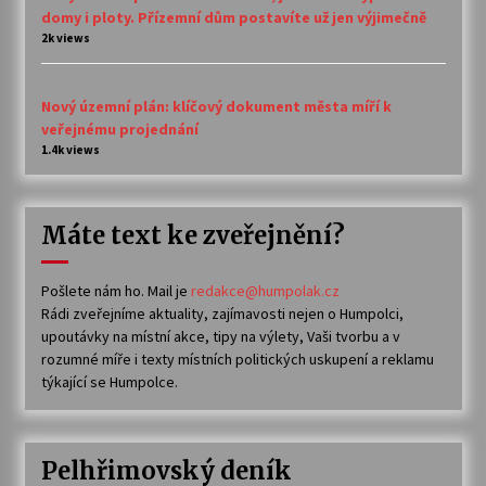
domy i ploty. Přízemní dům postavíte už jen výjimečně
2k views
Nový územní plán: klíčový dokument města míří k
veřejnému projednání
1.4k views
Máte text ke zveřejnění?
Pošlete nám ho. Mail je
redakce@humpolak.cz
Rádi zveřejníme aktuality, zajímavosti nejen o Humpolci,
upoutávky na místní akce, tipy na výlety, Vaši tvorbu a v
rozumné míře i texty místních politických uskupení a reklamu
týkající se Humpolce.
Pelhřimovský deník