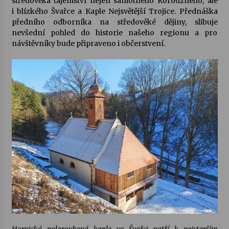
středověká tajemství nejen samotného Koroužného, ale
i blízkého Švařce a Kaple Nejsvětější Trojice. Přednáška
předního odborníka na středověké dějiny, slibuje
nevšední pohled do historie našeho regionu a pro
návštěvníky bude připraveno i občerstvení.
Hornická poloroubená kaple ve Švařci patří k nejstarším