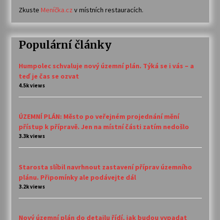
Zkuste
Meníčka.cz
v místních restauracích.
Populární články
Humpolec schvaluje nový územní plán. Týká se i vás – a
teď je čas se ozvat
4.5k views
ÚZEMNÍ PLÁN: Město po veřejném projednání mění
přístup k přípravě. Jen na místní části zatím nedošlo
3.3k views
Starosta slíbil navrhnout zastavení příprav územního
plánu. Připomínky ale podávejte dál
3.2k views
Nový územní plán do detailu řídí, jak budou vypadat