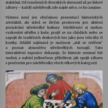
staletími. Od vznešených dvorských slavností až po lidové
zábavy – každý návštěvník zde najde něco, co ho zaujme.
Výstava není jen obyčejnou prezentací historických
artefaktů, ale stává se živým prostorem pro aktivní
poznávání středověké kultury. Návštěvníci si mohou
vyzkoušet střelbu z kuše, projít se na chůdách nebo se
zapojit do tradičních deskových her jako jsou vrhcáby či
kostky. Zvláště zajímavá je možnost „stát se rytířem“
a poznat atmosféru středověkých turnajů. Tato
interaktivní expozice dokazuje, že historie nemusí být
nudná, a nabízí jedinečnou příležitost, jak spojit zábavu
s poučením pro návštěvníky všech věkových kategorií.