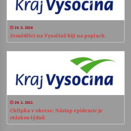
19. 5. 2016
Zemědělci na Vysočině bijí na poplach.
24. 1. 2011
Chřipka v okrese: Nástup epidemie je
otázkou týdnů