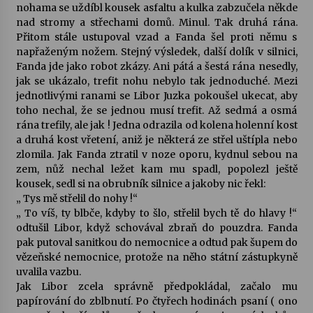
nohama se uždíbl kousek asfaltu a kulka zabzučela někde
nad stromy a střechami domů. Minul. Tak druhá rána.
Přitom stále ustupoval vzad a Fanda šel proti němu s
napřaženým nožem. Stejný výsledek, další dolík v silnici,
Fanda jde jako robot zkázy. Ani pátá a šestá rána nesedly,
jak se ukázalo, trefit nohu nebylo tak jednoduché. Mezi
jednotlivými ranami se Libor Juzka pokoušel ukecat, aby
toho nechal, že se jednou musí trefit. Až sedmá a osmá
rána trefily, ale jak ! Jedna odrazila od kolena holenní kost
a druhá kost vřetení, aniž je některá ze střel uštípla nebo
zlomila. Jak Fanda ztratil v noze oporu, kydnul sebou na
zem, nůž nechal ležet kam mu spadl, popolezl ještě
kousek, sedl si na obrubník silnice a jakoby nic řekl:
„ Tys mě střelil do nohy !“
„ To víš, ty blbče, kdyby to šlo, střelil bych tě do hlavy !“
odtušil Libor, když schovával zbraň do pouzdra. Fanda
pak putoval sanitkou do nemocnice a odtud pak šupem do
vězeňské nemocnice, protože na něho státní zástupkyně
uvalila vazbu.
Jak Libor zcela správně předpokládal, začalo mu
papírování do zblbnutí. Po čtyřech hodinách psaní ( ono