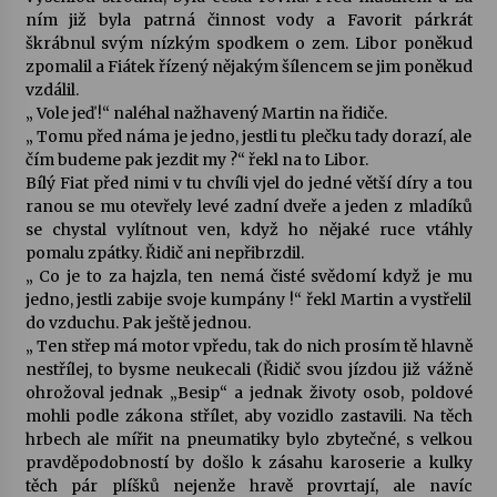
ním již byla patrná činnost vody a Favorit párkrát
škrábnul svým nízkým spodkem o zem. Libor poněkud
Za kulturou kousek za Humpolec. V Želivě ožije
zpomalil a Fiátek řízený nějakým šílencem se jim poněkud
odkaz Josefa Čapka
vzdálil.
13. 7. 2026
„ Vole jeď !“ naléhal nažhavený Martin na řidiče.
„ Tomu před náma je jedno, jestli tu plečku tady dorazí, ale
Varhanní recitál Michala Novenka v Klášteře
čím budeme pak jezdit my ?“ řekl na to Libor.
Želiv
Bílý Fiat před nimi v tu chvíli vjel do jedné větší díry a tou
3. 7. 2026
ranou se mu otevřely levé zadní dveře a jeden z mladíků
se chystal vylítnout ven, když ho nějaké ruce vtáhly
pomalu zpátky. Řidič ani nepřibrzdil.
„ Co je to za hajzla, ten nemá čisté svědomí když je mu
jedno, jestli zabije svoje kumpány !“ řekl Martin a vystřelil
do vzduchu. Pak ještě jednou.
„ Ten střep má motor vpředu, tak do nich prosím tě hlavně
nestřílej, to bysme neukecali (Řidič svou jízdou již vážně
ohrožoval jednak „Besip“ a jednak životy osob, poldové
mohli podle zákona střílet, aby vozidlo zastavili. Na těch
hrbech ale mířit na pneumatiky bylo zbytečné, s velkou
pravděpodobností by došlo k zásahu karoserie a kulky
těch pár plíšků nejenže hravě provrtají, ale navíc