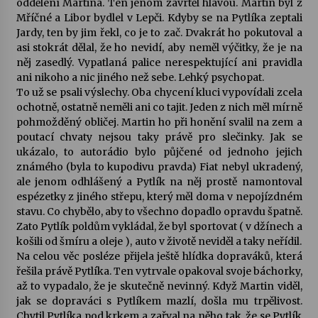
oddělení Martina. Ten jenom zavrtěl hlavou. Martin byl z
Mříčné a Libor bydlel v Lepči. Kdyby se na Pytlíka zeptali
Jardy, ten by jim řekl, co je to zač. Dvakrát ho pokutoval a
asi stokrát dělal, že ho nevidí, aby neměl výčitky, že je na
něj zasedlý. Vypatlaná palice nerespektující ani pravidla
ani nikoho a nic jiného než sebe. Lehký psychopat.
To už se psali výslechy. Oba chycení kluci vypovídali zcela
ochotně, ostatně neměli ani co tajit. Jeden z nich měl mírně
pohmožděný obličej. Martin ho při honění svalil na zem a
poutací chvaty nejsou taky právě pro slečinky. Jak se
ukázalo, to autorádio bylo půjčené od jednoho jejich
známého (byla to kupodivu pravda) Fiat nebyl ukradený,
ale jenom odhlášený a Pytlík na něj prostě namontoval
espézetky z jiného střepu, který měl doma v nepojízdném
stavu. Co chybělo, aby to všechno dopadlo opravdu špatně.
Zato Pytlík poldům vykládal, že byl sportovat ( v džínech a
košili od šmíru a oleje ), auto v životě neviděl a taky neřídil.
Na celou věc posléze přijela ještě hlídka dopraváků, která
řešila právě Pytlíka. Ten vytrvale opakoval svoje báchorky,
až to vypadalo, že je skutečně nevinný. Když Martin viděl,
jak se dopraváci s Pytlíkem mazlí, došla mu trpělivost.
Chytil Pytlíka pod krkem a zařval na něho tak, že se Pytlík