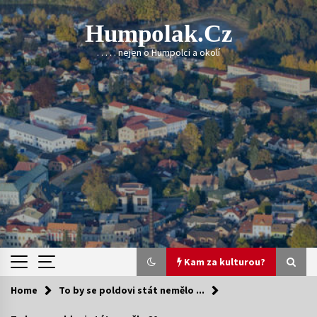
Skip
to
Humpolak.cz
content
. . . . . nejen o Humpolci a okolí
Kam za kulturou?
Home
To by se poldovi stát nemělo ...
Kam za kulturou?