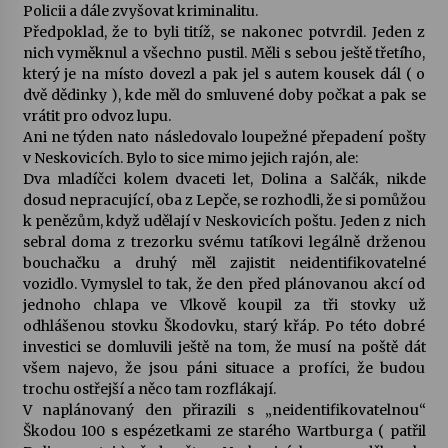
Policii a dále zvyšovat kriminalitu.
Předpoklad, že to byli titíž, se nakonec potvrdil. Jeden z
nich vyměknul a všechno pustil. Měli s sebou ještě třetího,
který je na místo dovezl a pak jel s autem kousek dál ( o
dvě dědinky ), kde měl do smluvené doby počkat a pak se
vrátit pro odvoz lupu.
Ani ne týden nato následovalo loupežné přepadení pošty
v Neskovicích. Bylo to sice mimo jejich rajón, ale:
Dva mladíčci kolem dvaceti let, Dolina a Salčák, nikde
dosud nepracující, oba z Lepče, se rozhodli, že si pomůžou
k penězům, když udělají v Neskovicích poštu. Jeden z nich
sebral doma z trezorku svému tatíkovi legálně drženou
bouchačku a druhý měl zajistit neidentifikovatelné
vozidlo. Vymyslel to tak, že den před plánovanou akcí od
jednoho chlapa ve Vlkově koupil za tři stovky už
odhlášenou stovku Škodovku, starý křáp. Po této dobré
investici se domluvili ještě na tom, že musí na poště dát
všem najevo, že jsou páni situace a profíci, že budou
trochu ostřejší a něco tam rozflákají.
V naplánovaný den přirazili s „neidentifikovatelnou“
Škodou 100 s espézetkami ze starého Wartburga ( patřil