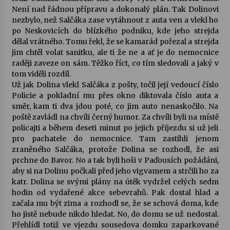
Není nad řádnou přípravu a dokonalý plán. Tak Dolinovi
nezbylo, než Salčáka zase vytáhnout z auta ven a vlekl ho
po Neskovicích do blízkého podniku, kde jeho strejda
dělal vrátného. Tomu řekl, že se kamarád pořezal a strejda
jim chtěl volat sanitku, ale ti že ne a ať je do nemocnice
raději zaveze on sám. Těžko říct, co tím sledovali a jaký v
tom viděli rozdíl.
Už jak Dolina vlekl Salčáka z pošty, točil její vedoucí číslo
Policie a pokladní mu přes okno diktovala číslo auta a
směr, kam ti dva jdou poté, co jim auto nenaskočilo. Na
poště zavládl na chvíli černý humor. Za chvíli byli na místě
policajti a během deseti minut po jejich příjezdu si už jeli
pro pachatele do nemocnice. Tam zastihli jenom
zraněného Salčáka, protože Dolina se rozhodl, že asi
prchne do Bavor. No a tak byli hoši v Paďousích požádáni,
aby si na Dolinu počkali před jeho vigvamem a strčili ho za
katr. Dolina se svými plány na útěk vydržel celých sedm
hodin od vydařené akce sebevrahů. Pak dostal hlad a
začala mu být zima a rozhodl se, že se schová doma, kde
ho jistě nebude nikdo hledat. No, do domu se už nedostal.
Přehlídl totiž ve vjezdu sousedova domku zaparkované