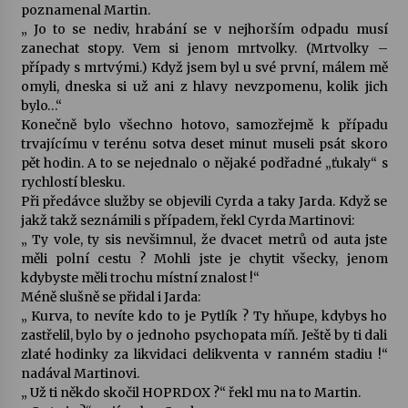
poznamenal Martin.
„ Jo to se nediv, hrabání se v nejhorším odpadu musí
zanechat stopy. Vem si jenom mrtvolky. (Mrtvolky –
případy s mrtvými.) Když jsem byl u své první, málem mě
omyli, dneska si už ani z hlavy nevzpomenu, kolik jich
bylo…“
Konečně bylo všechno hotovo, samozřejmě k případu
trvajícímu v terénu sotva deset minut museli psát skoro
pět hodin. A to se nejednalo o nějaké podřadné „ťukaly“ s
rychlostí blesku.
Při předávce služby se objevili Cyrda a taky Jarda. Když se
jakž takž seznámili s případem, řekl Cyrda Martinovi:
„ Ty vole, ty sis nevšimnul, že dvacet metrů od auta jste
měli polní cestu ? Mohli jste je chytit všecky, jenom
kdybyste měli trochu místní znalost !“
Méně slušně se přidal i Jarda:
„ Kurva, to nevíte kdo to je Pytlík ? Ty hňupe, kdybys ho
zastřelil, bylo by o jednoho psychopata míň. Ještě by ti dali
zlaté hodinky za likvidaci delikventa v ranném stadiu !“
nadával Martinovi.
„ Už ti někdo skočil HOPRDOX ?“ řekl mu na to Martin.