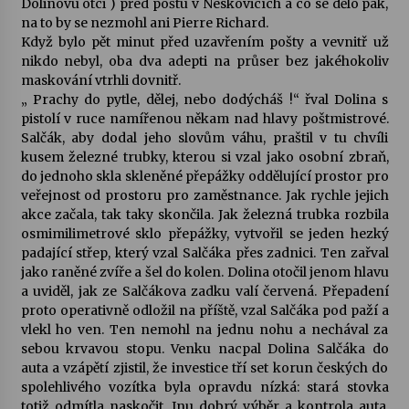
Dolinovu otci ) před poštu v Neskovicích a co se dělo pak,
na to by se nezmohl ani Pierre Richard.
Když bylo pět minut před uzavřením pošty a vevnitř už
nikdo nebyl, oba dva adepti na průser bez jakéhokoliv
maskování vtrhli dovnitř.
„ Prachy do pytle, dělej, nebo dodýcháš !“ řval Dolina s
pistolí v ruce namířenou někam nad hlavy poštmistrové.
Salčák, aby dodal jeho slovům váhu, praštil v tu chvíli
kusem železné trubky, kterou si vzal jako osobní zbraň,
do jednoho skla skleněné přepážky oddělující prostor pro
veřejnost od prostoru pro zaměstnance. Jak rychle jejich
akce začala, tak taky skončila. Jak železná trubka rozbila
osmimilimetrové sklo přepážky, vytvořil se jeden hezký
padající střep, který vzal Salčáka přes zadnici. Ten zařval
jako raněné zvíře a šel do kolen. Dolina otočil jenom hlavu
a uviděl, jak ze Salčákova zadku valí červená. Přepadení
proto operativně odložil na příště, vzal Salčáka pod paží a
vlekl ho ven. Ten nemohl na jednu nohu a nechával za
sebou krvavou stopu. Venku nacpal Dolina Salčáka do
auta a vzápětí zjistil, že investice tří set korun českých do
spolehlivého vozítka byla opravdu nízká: stará stovka
totiž odmítla naskočit. Inu dobrý výběr a kontrola auta.