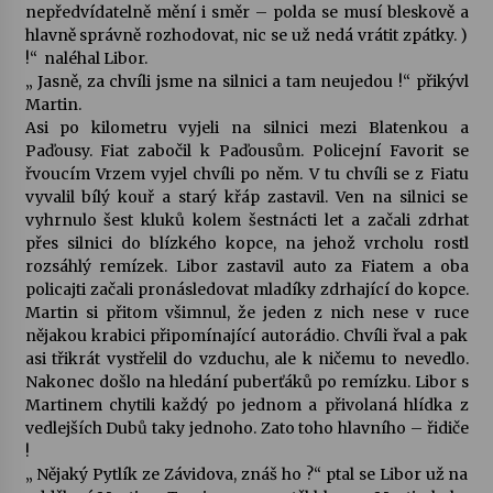
nepředvídatelně mění i směr – polda se musí bleskově a
hlavně správně rozhodovat, nic se už nedá vrátit zpátky. )
!“ naléhal Libor.
„ Jasně, za chvíli jsme na silnici a tam neujedou !“ přikývl
Martin.
Asi po kilometru vyjeli na silnici mezi Blatenkou a
Paďousy. Fiat zabočil k Paďousům. Policejní Favorit se
řvoucím Vrzem vyjel chvíli po něm. V tu chvíli se z Fiatu
vyvalil bílý kouř a starý křáp zastavil. Ven na silnici se
vyhrnulo šest kluků kolem šestnácti let a začali zdrhat
přes silnici do blízkého kopce, na jehož vrcholu rostl
rozsáhlý remízek. Libor zastavil auto za Fiatem a oba
policajti začali pronásledovat mladíky zdrhající do kopce.
Martin si přitom všimnul, že jeden z nich nese v ruce
nějakou krabici připomínající autorádio. Chvíli řval a pak
asi třikrát vystřelil do vzduchu, ale k ničemu to nevedlo.
Nakonec došlo na hledání puberťáků po remízku. Libor s
Martinem chytili každý po jednom a přivolaná hlídka z
vedlejších Dubů taky jednoho. Zato toho hlavního – řidiče
!
„ Nějaký Pytlík ze Závidova, znáš ho ?“ ptal se Libor už na