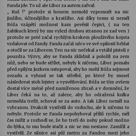
Fanda jde. To už ale Libor za autem zařval:
„ Kuš !“ protože si honem nemohl vzpomnět na nic
jinšího, účinnějšího a kratšího. Asi díky tomu si neměl
Bóža vzápětí možnost kam pověsit čepici, ( na ten
žabikuch který by mu vylezl druhou stranou ze zad ven )
protože se poté začal rychlým krokem plouživého kojota
vzdalovat od Fandy. Fanda začal něco ve své opilosti brblat
a otočil se za Liborem. Ten na nic nečekal a vytáhl pistoli z
pouzdra. Výzvy, aby se Fanda zklidnil a položil na zem
nůž, nebo se bude střílet, nebyly k ničemu, Libor pomalu
před opilým Juzkem ustupoval, aby ho mohl Bóža sejmout
zezadu a vyhnul se tak střelbě, po které by musel
následovat stoh lejster a vysvětlování. Bóža se tím ovšem
dostal více méně před namířenou zbraň a v domnění, že
Libor čeká na to, až zaleze, aby ho odražená kulka
nemohla trefit, schoval se za auto. A tak Libor neměl na
vybranou. Dvakrát vystřelil do vzduchu, ale k ničemu to
nebylo. Protože se Fanda nepohyboval příliš rychle, měl
čas mířit a rozhodl se, že ho trefí do nohy pokud možno
do lýtka, to mu bude stačit a nic se mu nestane. Zamířil a
vystřelil. Ze silnice asi půl metru za Fandou mezi jeho