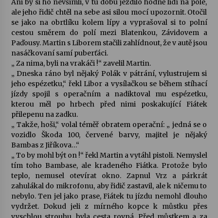
Ani by si ho nevšimli, v tu dobu jezdilo hodně lidí na pole,
ale jeho řidič chtěl na sebe asi silou mocí upozornit. Otočil
Letní koncerty ve Stromovce: Kolchoz a
se jako na obrtlíku kolem lípy a vyprašoval si to polní
Jenakaši
cestou směrem do polí mezi Blatenkou, Závidovem a
28. 7. 2026
Paďousy. Martin s Liborem stačili zahlídnout, že v autě jsou
nasáčkovaní samí puberťáci.
„ Za nima, byli na vrakáči !“ zavelil Martin.
Votavžatský ploty
„ Dneska ráno byl nějaký Polák v pátrání, vylustrujem si
23. 7. 2026
jeho espézetku,“ řekl Libor a vysílačkou se během stíhací
jízdy spojil s operačním a nadiktoval mu espézetku,
kterou měl po hrbech před nimi poskakující Fiátek
Letní koncerty ve Stromovce: Rufus Miller
přilepenu na zadku.
22. 7. 2026
„ Takže, hoši,“ volal téměř obratem operační: „ jedná se o
vozidlo Škoda 100, červené barvy, majitel je nějaký
Bambas z Jiříkova…“
Vysočinka
„ To by mohl být on !“ řekl Martin a vytáhl pistoli. Nemyslel
17. 7. 2026
tím toho Bambase, ale kradeného Fiátka. Protože bylo
teplo, nemusel otevírat okno. Zapnul Vrz a párkrát
zahulákal do mikrofonu, aby řidič zastavil, ale k ničemu to
nebylo. Ten jel jako prase, Fiátek tu jízdu nemohl dlouho
Ozvěny prázdnin
vydržet. Dokud jeli z mírného kopce k můstku přes
14. 7. 2026
vyschlou strouhu, byla cesta rovná. Před můstkem a za