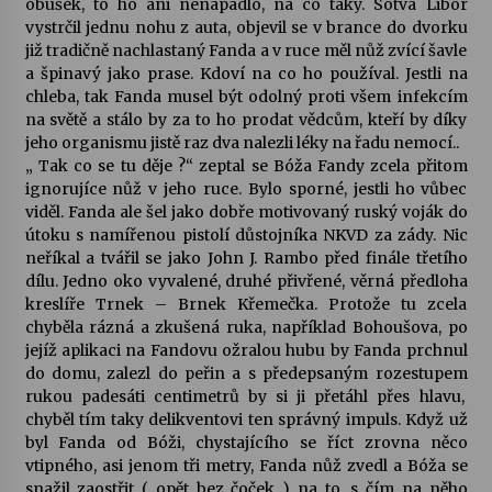
obušek, to ho ani nenapadlo, na co taky. Sotva Libor
vystrčil jednu nohu z auta, objevil se v brance do dvorku
již tradičně nachlastaný Fanda a v ruce měl nůž zvící šavle
a špinavý jako prase. Kdoví na co ho používal. Jestli na
chleba, tak Fanda musel být odolný proti všem infekcím
na světě a stálo by za to ho prodat vědcům, kteří by díky
jeho organismu jistě raz dva nalezli léky na řadu nemocí..
„ Tak co se tu děje ?“ zeptal se Bóža Fandy zcela přitom
ignorujíce nůž v jeho ruce. Bylo sporné, jestli ho vůbec
viděl. Fanda ale šel jako dobře motivovaný ruský voják do
útoku s namířenou pistolí důstojníka NKVD za zády. Nic
neříkal a tvářil se jako John J. Rambo před finále třetího
dílu. Jedno oko vyvalené, druhé přivřené, věrná předloha
kreslíře Trnek – Brnek Křemečka. Protože tu zcela
chyběla rázná a zkušená ruka, například Bohoušova, po
jejíž aplikaci na Fandovu ožralou hubu by Fanda prchnul
do domu, zalezl do peřin a s předepsaným rozestupem
rukou padesáti centimetrů by si ji přetáhl přes hlavu,
chyběl tím taky delikventovi ten správný impuls. Když už
byl Fanda od Bóži, chystajícího se říct zrovna něco
vtipného, asi jenom tři metry, Fanda nůž zvedl a Bóža se
snažil zaostřit ( opět bez čoček ) na to, s čím na něho