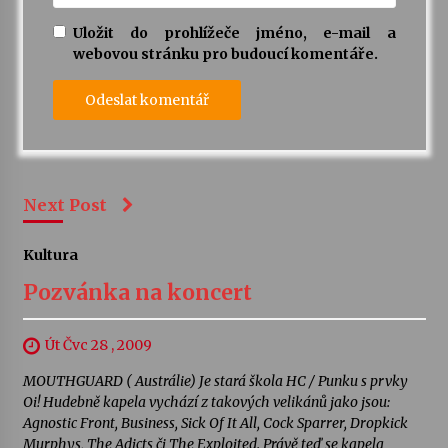
Uložit do prohlížeče jméno, e-mail a
webovou stránku pro budoucí komentáře.
Next Post
Kultura
Pozvánka na koncert
Út Čvc 28 , 2009
MOUTHGUARD ( Austrálie) Je stará škola HC / Punku s prvky
Oi! Hudebně kapela vychází z takových velikánů jako jsou:
Agnostic Front, Business, Sick Of It All, Cock Sparrer, Dropkick
Murphys, The Adicts či The Exploited. Právě teď se kapela