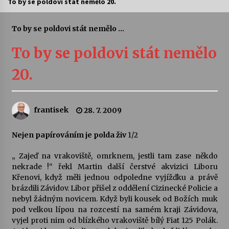
To by se poldovi stát nemělo 20.
Divadélka pro děti: Kašpárek v dračí jeskyni
To by se poldovi stát nemělo ...
10. 8. 2026
To by se poldovi stát nemělo
Letní koncerty ve Stromovce: Ars Camerata a
20.
Sukuba Ensemble
4. 8. 2026
frantisek
28. 7. 2009
Vernisáž výstavy Josefíny Duškové: Stávám se
kapkou
30. 7. 2026
Nejen papírováním je polda živ
1/2
„ Zajeď na vrakoviště, omrknem, jestli tam zase někdo
Veselí muzikanti
nekrade !“ řekl Martin další čerstvé akvizici Liboru
30. 7. 2026
Křenovi, když měli jednou odpoledne vyjížďku a právě
brázdili Závidov. Libor přišel z oddělení Cizinecké Policie a
nebyl žádným novicem. Když byli kousek od Božích muk
Pozvánka na integrační festival Quijotova
pod velkou lípou na rozcestí na samém kraji Závidova,
šedesátka: 28. 7.–1. 8. 2026
vyjel proti nim od blízkého vrakoviště bílý Fiat 125 Polák.
28. 7. 2026