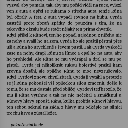
vyzval, aby pomalu, tak, aby mu pořád viděl na ruce, vylezl
ven z auta a opřel se rukama o střechu auta. Jenže Růna
byl ožralý. A fest. Z auta vypadl rovnou na hubu. Cyrda
zastrčil proto zbraň zpátky do pouzdra s tím, že na
takového ožralu bude stačit nějaký ten prima chvatík.
Když přišel k Růnovi, ten ho popadl najednou z ničeho nic
za nohy a svalil ho na zem. Cyrda ho ale praštil pěstmi přes
uši a Růna ho urychleně s řevem pustil. Tak Cyrda vyskočil
zase na nohy, drapl Růnu za límec a cpal ho na auto, aby
ho prohledal. Ale Růna se mu vydrápal a dral se mu po
pistoli. Cyrda jej několikrát rukou bolestivě praštil kam
zrovna dosáhl, ale opilého Růnu to moc nevzrušovalo.
Když Cyrdovi znovu chytil zbraň, Cyrda ji vytáhl a protože
se jí Růna pokoušel vší opileckou silou zmocnit, došlo k
tomu, že se mu dostala před obličej. Cyrdovi teď hrozilo, že
mu ji Růna vytrhne a tak na nic nečekal a zmáčknul u
Růnovy hlavy spoušť. Rána, kulka prolítla Růnovi hlavou,
ten sebou seknul na záda, z hlavy mu odkáplo na silnici
trochu krve a zůstal ležet.
…. pokračování bude.