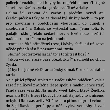
policejní vozidlo, ale i kdyby ho nepřehlídl, neměl stejně
šanci, protože ho Cyrda s Jardou viděli už z dálky.
Dolina šel zrovna do vazby ( předtím neměl ani
škraloupíček a taky to až dosud byl slušný hoch – to jen
pro srovnání s předchozím vloupáním do buněk s
alkoholem ) a Salčák se vytrestal sám. Jemu totiž to
padající sklo přeťalo sedací nerv v levé noze a zůstal
nadosmrti mrzákem na jednu nohu.
„ Tomu se říká přiměřený trest, i kdyby chtěl, asi už sotva
někde půjde krást !“ poznamenal Cyrda.
„ Ne, ne,“ protestoval Jarda,“ to je totiž trest boží !“
„ Jakou vyfasuje asi v base přezdívku ?“ nadhodil po chvíli
Cyrda.
„ Já bych o jedné věděl: amatérský slimák !“ rozchechtal se
Jarda.
No a přišel případ století na Paďousském oddělení. Volala
zase Žejdlíková z Mříčné, že je spolu s matkou chce starý
Fanda zase vraždit. Na místo vyjel Libor, který Žejdlíka
neznal a Bóža, který i kdyby ho znal, stejně by to k ničemu
nebylo. Libor zastavil v Mříčné auto přímo naproti vchodu
do Žejdlíkovic super šopy a Bóža vylezl ven. Aby si vzal