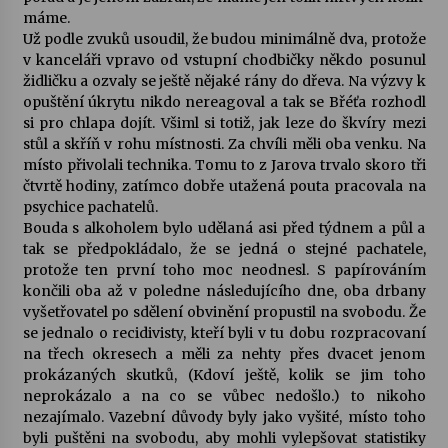
máme.
Už podle zvuků usoudil, že budou minimálně dva, protože
v kanceláři vpravo od vstupní chodbičky někdo posunul
židličku a ozvaly se ještě nějaké rány do dřeva. Na výzvy k
opuštění úkrytu nikdo nereagoval a tak se Břéťa rozhodl
si pro chlapa dojít. Všiml si totiž, jak leze do škvíry mezi
stůl a skříň v rohu místnosti. Za chvíli měli oba venku. Na
místo přivolali technika. Tomu to z Jarova trvalo skoro tři
čtvrtě hodiny, zatímco dobře utažená pouta pracovala na
psychice pachatelů.
Bouda s alkoholem bylo udělaná asi před týdnem a půl a
tak se předpokládalo, že se jedná o stejné pachatele,
protože ten první toho moc neodnesl. S papírováním
končili oba až v poledne následujícího dne, oba drbany
vyšetřovatel po sdělení obvinění propustil na svobodu. Že
se jednalo o recidivisty, kteří byli v tu dobu rozpracovaní
na třech okresech a měli za nehty přes dvacet jenom
prokázaných skutků, (Kdoví ještě, kolik se jim toho
neprokázalo a na co se vůbec nedošlo.) to nikoho
nezajímalo. Vazební důvody byly jako vyšité, místo toho
byli puštěni na svobodu, aby mohli vylepšovat statistiky