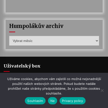
Humpolákův archiv
Humpolákův
archiv
Uživatelský box
Přihlásit se
Užíváme cookies, abychom vám zajistili co možná nejsnadnější
použití našich webových stránek. Pokud budete nadále
prohlížet naše stránky předpokládáme, že s použitím cookies
Zdroj kanálů (příspěvky)
souhlasíte.
Souhlasím
Ne
Privacy policy
Kanál komentářů