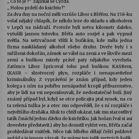
„ Co to je ?“ zajímal se Cyrda.
„ Holou prdelí do ksichtu !“
Za dva dny na noční měli vzrůšo Libor s Břéťou. Na 158-ku
volal nějaký chlapík, že někdo leze do skladu s alkoholem
v Lepči na nádraží. Protože byli sotva kilometr daleko,
vytušili jasnou tutovku. Břéťa auto rozjel a pak vypnul
světla. Na setrvačnost vlítli k buňkám, kde měla jedna
firma naskládaný alkohol všeho druhu. Dveře byly i s
mřížemi dokořán, zámek se válel na zemi a ve škvíře mezi
zemí a buňkou mizely právě paty nějakého vyvrhela.
Zatímco Libor špricoval toho pod buňkou KASRem,
(KASR – slzotvorný plyn, rozpláče i nenapravitelné
kriminálníky. Z vyprávění je znám případ, kdy jeden
kolega s ním na pohřbu nenápadně kropil příbuzenstvo,
aby je lidi na vsi nepomlouvali, že nedostatečně bulí. Jiný
známý případ byl, když se otce policajta ptal synek, na co
ta zelená tužka je a otec mu odpověděl, že s ní rozpláče i
největšího drsňáka. Kluk to chtěl ukázat, tak mu starostlivý
tatík čmáchl jednu dávku do ksichtíku. Jak hošan řval si asi
dovedete představit.) aby ho donutil vylézt ven, Břéťa začal
prohledávat vnitřek. Něco tak blbého dělají čeští poldové
pořád a je jenom zázrak, že máme jen tolik mrtvých kolik