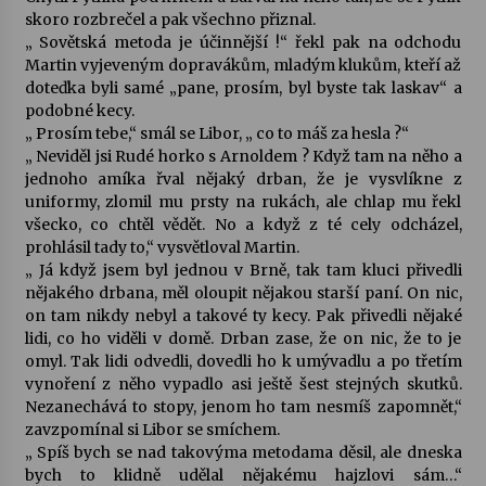
skoro rozbrečel a pak všechno přiznal.
„ Sovětská metoda je účinnější !“ řekl pak na odchodu
Martin vyjeveným dopravákům, mladým klukům, kteří až
doteďka byli samé „pane, prosím, byl byste tak laskav“ a
podobné kecy.
„ Prosím tebe,“ smál se Libor, „ co to máš za hesla ?“
„ Neviděl jsi Rudé horko s Arnoldem ? Když tam na něho a
jednoho amíka řval nějaký drban, že je vysvlíkne z
uniformy, zlomil mu prsty na rukách, ale chlap mu řekl
všecko, co chtěl vědět. No a když z té cely odcházel,
prohlásil tady to,“ vysvětloval Martin.
„ Já když jsem byl jednou v Brně, tak tam kluci přivedli
nějakého drbana, měl oloupit nějakou starší paní. On nic,
on tam nikdy nebyl a takové ty kecy. Pak přivedli nějaké
lidi, co ho viděli v domě. Drban zase, že on nic, že to je
omyl. Tak lidi odvedli, dovedli ho k umývadlu a po třetím
vynoření z něho vypadlo asi ještě šest stejných skutků.
Nezanechává to stopy, jenom ho tam nesmíš zapomnět,“
zavzpomínal si Libor se smíchem.
„ Spíš bych se nad takovýma metodama děsil, ale dneska
bych to klidně udělal nějakému hajzlovi sám…“