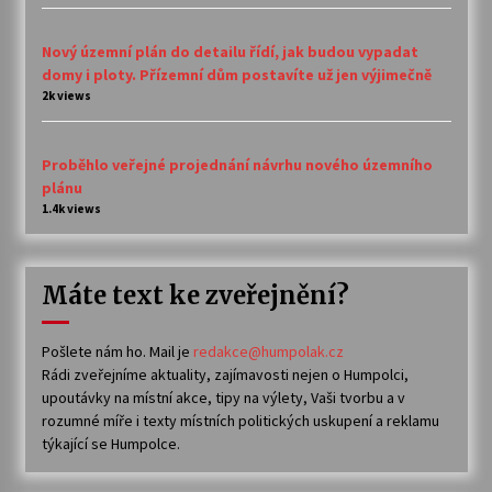
Nový územní plán do detailu řídí, jak budou vypadat
domy i ploty. Přízemní dům postavíte už jen výjimečně
2k views
Proběhlo veřejné projednání návrhu nového územního
plánu
1.4k views
Máte text ke zveřejnění?
Pošlete nám ho. Mail je
redakce@humpolak.cz
Rádi zveřejníme aktuality, zajímavosti nejen o Humpolci,
upoutávky na místní akce, tipy na výlety, Vaši tvorbu a v
rozumné míře i texty místních politických uskupení a reklamu
týkající se Humpolce.