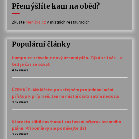
Přemýšlíte kam na oběd?
Zkuste
Meníčka.cz
v místních restauracích.
Populární články
Humpolec schvaluje nový územní plán. Týká se i vás – a
teď je čas se ozvat
4.6k views
ÚZEMNÍ PLÁN: Město po veřejném projednání mění
přístup k přípravě. Jen na místní části zatím nedošlo
3.3k views
Starosta slíbil navrhnout zastavení příprav územního
plánu. Připomínky ale podávejte dál
3.2k views