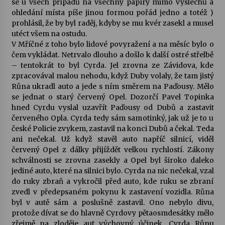
se u všech případů na všechny papíry mimo výslechů a
ohledání místa píše jinou formou pořád jedno a totéž )
prohlásil, že by byl raděj, kdyby se mu kvér zasekl a musel
utéct všem na ostudu.
V Mříčné z toho bylo lidové povyražení a na měsíc bylo o
čem vykládat. Netrvalo dlouho a došlo k další ostré střelbě
– tentokrát to byl Cyrda. Jel zrovna ze Závidova, kde
zpracovával malou nehodu, když Duby volaly, že tam jistý
Růna ukradl auto a jede s ním směrem na Paďousy. Mělo
se jednat o starý červený Opel. Dozorčí Pavel Topinka
hned Cyrdu vyslal uzavřít Paďousy od Dubů a zastavit
červeného Opla. Cyrda tedy sám samotinký, jak už je to u
české Policie zvykem, zastavil na konci Dubů a čekal. Teda
ani nečekal. Už když stavěl auto napříč silnicí, viděl
červený Opel z dálky přijíždět velkou rychlostí. Zákony
schválnosti se zrovna zasekly a Opel byl široko daleko
jediné auto, které na silnici bylo. Cyrda na nic nečekal, vzal
do ruky zbraň a vykročil před auto, kde ruku se zbraní
zvedl v předepsaném pokynu k zastavení vozidla. Růna
byl v autě sám a poslušně zastavil. Ono nebylo divu,
protože dívat se do hlavně Cyrdovy pětaosmdesátky mělo
zřejmě na zloděje aut výchovný účinek. Cyrda Růnu