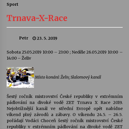
Sport
Letní koncerty ve Stromovce: Ars Camerata a
Sukuba Ensemble
Trnava-X-Race
4. 8. 2026
Vernisáž výstavy Josefíny Duškové: Stávám se
Petr
23. 5. 2019
kapkou
30. 7. 2026
Sobota 25.05.2019 10:00 – 23:00 ; Neděle 26.05.2019 10:00 –
14:00 – Želiv
Veselí muzikanti
30. 7. 2026
Místo konání: Želiv, Slalomový kanál
Pozvánka na integrační festival Quijotova
šedesátka: 28. 7.–1. 8. 2026
Šestý ročník mistrovství České republiky v extrémním
28. 7. 2026
pádlování na divoké vodě ZET Trnava X Race 2019.
Nejobtížnější kanál ve střední Evropě opět nabídne
víkend plný závodů a zábavy. O víkendu 24.5. – 26.5.
Letní koncerty ve Stromovce: Kolchoz a
Jenakaši
pořádají Vodáci Choceň šestý ročník mistrovství České
28. 7. 2026
republiky v extrémním pádlování na divoké vodě ZET