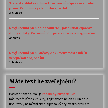
Starosta slíbil navrhnout zastavení příprav územního
plánu. Připomínky ale podávejte dál
3.2k views
Nový územní plán do detailu řídí, jak budou vypadat
domy i ploty. Přízemní dům postavíte už jen výjimečně
2k views
Nový územní plán: klíčový dokument města míří k
veřejnému projednání
1.4k views
Máte text ke zveřejnění?
Pošlete nám ho. Mail je
redakce@humpolak.cz
Rádi zveřejníme aktuality, zajímavosti nejen o Humpolci,
upoutávky na místní akce, tipy na výlety, Vaši tvorbu a v