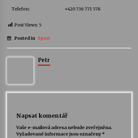
Telefon:
+420 736 771 578
Varhanní recitál Michala Novenka v Klášteře
Želiv
Post Views:
5
3. 7. 2026
Posted in
Sport
Petr Adamec – Malovaný svět
30. 6. 2026
Petr
Napsat komentář
Vaše e-mailová adresa nebude zveřejněna.
Vyžadované informace jsou označeny
*