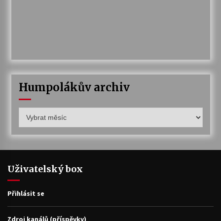
Humpolákův archiv
Humpolákův
archiv
Uživatelský box
Přihlásit se
Zdroj kanálů (příspěvky)