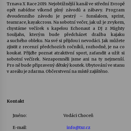
Trnava X Race 2019. Nejobtížnější kanál ve střední Evropě
opět nabídne víkend plný závodů a zábavy. Program
Votavžatský ploty
dvoudenního závodu je pestrý – funslalom, sprint,
23. 7. 2026
teamrace, kayakcross. Na sobotní večer, jak už je zvykem,
chystáme večírek s kapelou Echonaut a DJ z Mighty
Souljahs, kterým bude předcházet dražba kajaku
Letní koncerty ve Stromovce: Rufus Miller
a suchého obleku. Na své si přijdou i nevodáci. Jak můžete
22. 7. 2026
zjistit z recenzí předchozích ročníků, rozhodně, je na co
koukat. Přijďte poznat atraktivní sport, zafandit a užít si
sobotní večírek. Nezapomněli jsme ani na ty nejmenší.
Pro ně bude připravený dětský koutek. Ubytování ve stanu
Vysočinka
v areálu je zdarma. Občerstvení na místě zajištěno.
17. 7. 2026
Ozvěny prázdnin
14. 7. 2026
Kontakt
Jméno:
Vodáci Choceň
Za kulturou kousek za Humpolec. V Želivě ožije
odkaz Josefa Čapka
E-mail:
info@txr.cz
13. 7. 2026