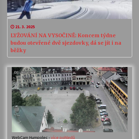
21. 3. 2025
LYŽOVÁNÍ NA VYSOČINĚ: Koncem týdne
budou otevřené dvě sjezdovky, dá se jít i na
běžky
WebCam Humpolec -
více pohledů