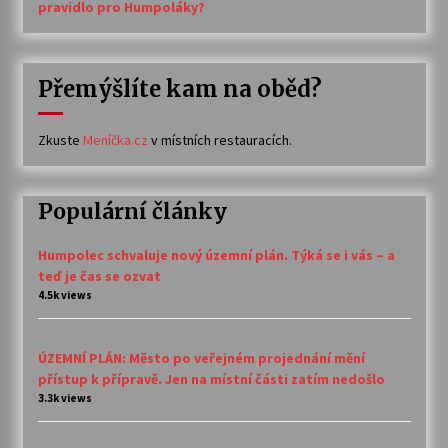
pravidlo pro Humpoláky?
Přemýšlíte kam na oběd?
Zkuste
Meníčka.cz
v místních restauracích.
Populární články
Humpolec schvaluje nový územní plán. Týká se i vás – a
teď je čas se ozvat
4.5k views
ÚZEMNÍ PLÁN: Město po veřejném projednání mění
přístup k přípravě. Jen na místní části zatím nedošlo
3.3k views