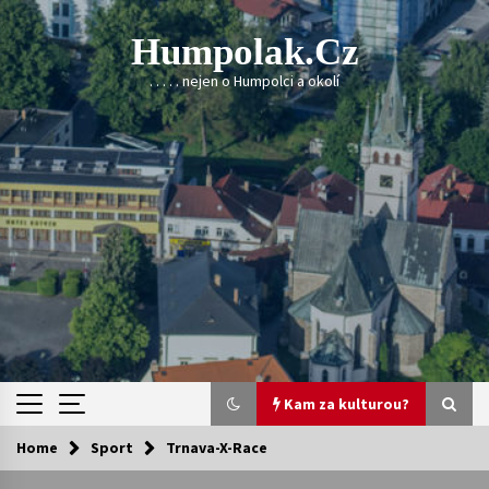
Skip
to
Humpolak.cz
content
. . . . . nejen o Humpolci a okolí
Kam za kulturou?
Home
Sport
Trnava-X-Race
Kam za kulturou?