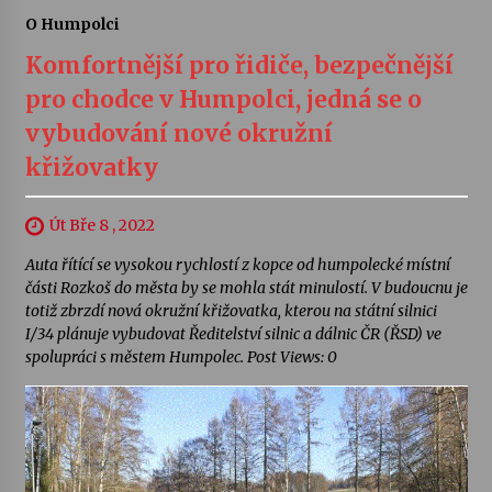
O Humpolci
Komfortnější pro řidiče, bezpečnější
pro chodce v Humpolci, jedná se o
vybudování nové okružní
křižovatky
Út Bře 8 , 2022
Auta řítící se vysokou rychlostí z kopce od humpolecké místní
části Rozkoš do města by se mohla stát minulostí. V budoucnu je
totiž zbrzdí nová okružní křižovatka, kterou na státní silnici
I/34 plánuje vybudovat Ředitelství silnic a dálnic ČR (ŘSD) ve
spolupráci s městem Humpolec. Post Views: 0