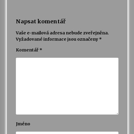
Napsat komentář
Vaše e-mailová adresa nebude zveřejněna.
Vyžadované informace jsou označeny
*
Komentář
*
Jméno