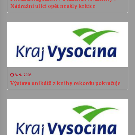
Nádražní ulici opět neušly kritice
3. 9. 2003
Výstava unikátů z knihy rekordů pokračuje