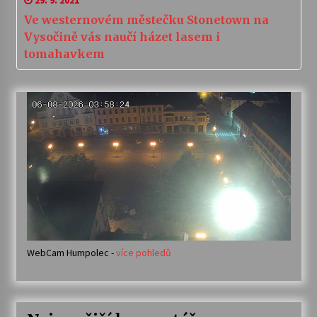
29. 9. 2021
Ve westernovém městečku Stonetown na
Vysočině vás naučí házet lasem i
tomahavkem
WebCam Humpolec -
více pohledů