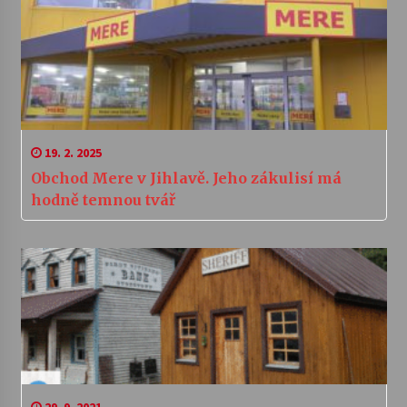
19. 2. 2025
Obchod Mere v Jihlavě. Jeho zákulisí má
hodně temnou tvář