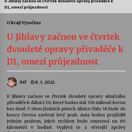
U Jihlavy začnou ve čtvrtek dvouleté opravy přivaděče k
D1, omezí průjezdnost
Letní koncerty ve Stromovce: Ars Camerata a
Sukuba Ensemble
4. 8. 2026
O kraji Vysočina
U Jihlavy začnou ve čtvrtek
Vernisáž výstavy Josefíny Duškové: Stávám se
kapkou
dvouleté opravy přivaděče k
30. 7. 2026
D1, omezí průjezdnost
Veselí muzikanti
30. 7. 2026
Axl
8. 3. 2022
Pozvánka na integrační festival Quijotova
šedesátka: 28. 7.–1. 8. 2026
U Jihlavy začnou ve čtvrtek dvouleté opravy silničního
28. 7. 2026
přivaděče k dálnici D1, které budou stát 338 milionů korun
bez daně. V obou jízdních pásech silnice číslo 38 bude do
konce června zavřený levý pruh. Auta budou projíždět
Letní koncerty ve Stromovce: Kolchoz a
jedním pruhem, jejich rychlost bude omezená na 60
Jenakaši
kilometrů v hodině. Vyplývá to z včerejší zprávy
28. 7. 2026