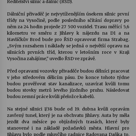
Ředitelství silnic a dálnic (ŘSD).
Votavžatský ploty
Dálniční přivaděč je nejvytíženějším úsekem silnic první
23. 7. 2026
třídy na Vysočině, podle posledního sčítání dopravy po
něm za 24 hodin projede 27 500 vozidel. Trasu měřící 5,6
kilometru ve směru z Jihlavy k nájezdu na D1 a na
Havlíčkův Brod bude pro ŘSD opravovat firma Strabag.
Letní koncerty ve Stromovce: Rufus Miller
„Svým rozsahem i náklady se jedná o největší opravu na
22. 7. 2026
silnicích prvních tříd, kterou v letošním roce v Kraji
Vysočina zahájíme,“ uvedlo ŘSD ve zprávě.
Vysočinka
Před opravami vozovky přivaděče budou dělníci pracovat
17. 7. 2026
v jeho středovém dělicím pásu. Do konce tohoto týdne
budou prověřovat stav kanalizace, uzavírat kvůli tomu
budou stovky metrů levého jízdního pruhu. Následovat
Ozvěny prázdnin
budou zemní práce kvůli přeložce kabelů.
14. 7. 2026
Na stejné silnici I/38 bude od 19. dubna kvůli opravám
zavřený tunel, který je na obchvatu Jihlavy. Auta by měla
jezdit dva měsíce po objízdných trasách, které byly
Za kulturou kousek za Humpolec. V Želivě ožije
stanovené i na základě požadavků města. Hlavní pro
odkaz Josefa Čapka
Jihlavu bylo podle mluvčího radnice Radovana Daňka to,
13. 7. 2026