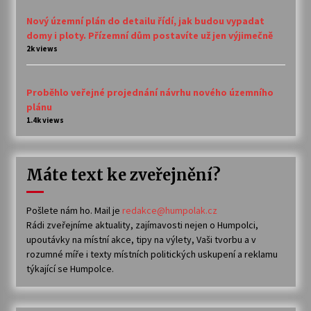
Nový územní plán do detailu řídí, jak budou vypadat
domy i ploty. Přízemní dům postavíte už jen výjimečně
2k views
Proběhlo veřejné projednání návrhu nového územního
plánu
1.4k views
Máte text ke zveřejnění?
Pošlete nám ho. Mail je
redakce@humpolak.cz
Rádi zveřejníme aktuality, zajímavosti nejen o Humpolci,
upoutávky na místní akce, tipy na výlety, Vaši tvorbu a v
rozumné míře i texty místních politických uskupení a reklamu
týkající se Humpolce.