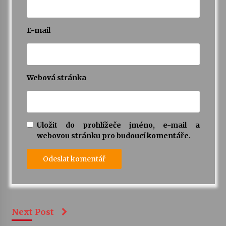
E-mail
Webová stránka
Uložit do prohlížeče jméno, e-mail a
webovou stránku pro budoucí komentáře.
Next Post