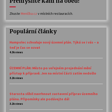
Přemýšlíte kam na oběd?
Zkuste
Meníčka.cz
v místních restauracích.
Populární články
Humpolec schvaluje nový územní plán. Týká se i vás – a
teď je čas se ozvat
4.3k views
ÚZEMNÍ PLÁN: Město po veřejném projednání mění
přístup k přípravě. Jen na místní části zatím nedošlo
3.2k views
Starosta slíbil navrhnout zastavení příprav územního
plánu. Připomínky ale podávejte dál
3.2k views