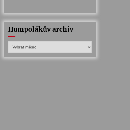
Humpolákův archiv
Humpolákův
archiv