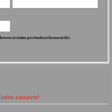
webovou stránku pro budoucí komentáře.
rbu zastavte!