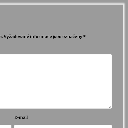
a.
Vyžadované informace jsou označeny
*
E-mail