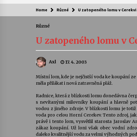
Home
Různé
U zatopeného lomu v Cerekvi 
Kam za kulturou?
Různé
Letní koncerty ve Stromovce: Ars
Camerata a Sukuba Ensemble
U zatopeného lomu v Ce
4. 8. 2026
Pozvánka na integrační festival
Axl
17. 4. 2003
Quijotova šedesátka: 28. 7.–1. 8.
2026
28. 7. 2026
Místní lom, kde je nejčistší voda ke koupání ze 
měla přilákat i nová zatravněná pláž.
Letní koncerty ve Stromovce: Rufu
Miller
Radnice, která z blízkosti lomu donedávna čerp
22. 7. 2026
s nevítanými milovníky koupání a hlavně pot
vodou z jiného zdroje. V blízkosti lomu je toti
voda pro celou Horní Cerekev. Tento zdroj, j
Za kulturou kousek za Humpolec. 
právě i tento lom, vysvětlil starosta Jarosla
Želivě ožije odkaz Josefa Čapka
zákaz koupání. Už loni však obec vodní zdroj
13. 7. 2026
daleko kvalitnější vodu za velmi výhodných pod