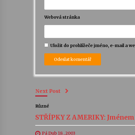
Webová stránka
Uložit do prohlížeče jméno, e-mail a 
Next Post
Různé
STŘÍPKY Z AMERIKY: Jménem h
Pá Dub 18 , 2003