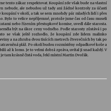
me tento zákaz respektovat. Koupání zde však bude na vlastní
šen nebude, ale nebudou už tady ani žádné kontroly za účasti
ke koupání v okolí, a tak se sem mnohdy pár mladých lidí i přes
. Bylo to velice nepříjemné, protože jsme čas od času museli
okutami nebo řízením přestupkové komise, uvedl dále starosta.
měla být na úkor ceny vodného. Podle starosty zůstává i po
sto se však ještě rozhodlo, že koupání zde lidem malinko
dřeviny a na zhruba dvou tisících metrech čtverečních by tak po
atravněná pláž. Po okolí budou rozmístěny odpadkové koše a
ů až k lomu. Je to velmi dobrá zpráva, uvítal ji snad každý. V
je tam krásně čistá voda, řekl místní Martin Dvořák.