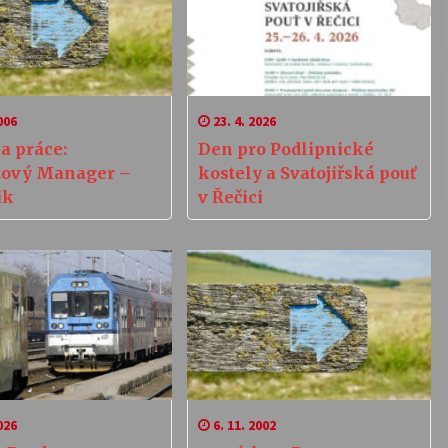
006
23. 4. 2026
a práce:
Den pro Podlipnické
tový Manager –
kostely a Svatojiřská pouť
ik
v Řečici
026
6. 11. 2002