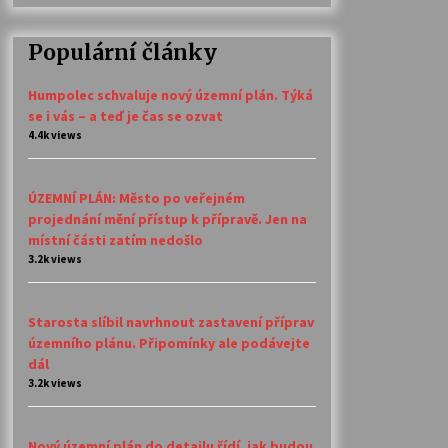
Populární články
Humpolec schvaluje nový územní plán. Týká
se i vás – a teď je čas se ozvat
4.4k views
ÚZEMNÍ PLÁN: Město po veřejném
projednání mění přístup k přípravě. Jen na
místní části zatím nedošlo
3.2k views
Starosta slíbil navrhnout zastavení příprav
územního plánu. Připomínky ale podávejte
dál
3.2k views
Nový územní plán do detailu řídí, jak budou