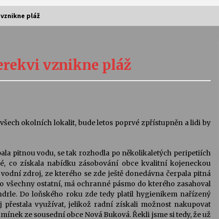
vznikne pláž
Vernisáž výstavy Josefíny Duškové:
Stávám se kapkou
rekvi vznikne pláž
30. 7. 2026
Letní koncerty ve Stromovce:
Kolchoz a Jenakaši
28. 7. 2026
všech okolních lokalit, bude letos poprvé zpřístupněn a lidi by
s
Vysočinka
ala pitnou vodu, se tak rozhodla po několikaletých peripetiích
17. 7. 2026
é, co získala nabídku zásobování obce kvalitní kojeneckou
ž vodní zdroj, ze kterého se zde ještě donedávna čerpala pitná
ako všechny ostatní, má ochranné pásmo do kterého zasahoval
V
Varhanní recitál Michala Novenka v
v Andrle. Do loňského roku zde tedy platil hygienikem nařízený
Klášteře Želiv
 přestala využívat, jelikož radní získali možnost nakupovat
3. 7. 2026
mínek ze sousední obce Nová Buková. Řekli jsme si tedy, že už