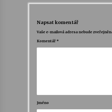
Napsat komentář
Vaše e-mailová adresa nebude zveřejněn
Komentář
*
Jméno