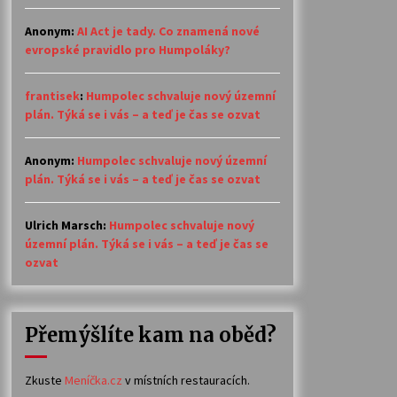
Anonym
:
AI Act je tady. Co znamená nové
evropské pravidlo pro Humpoláky?
frantisek
:
Humpolec schvaluje nový územní
plán. Týká se i vás – a teď je čas se ozvat
Anonym
:
Humpolec schvaluje nový územní
plán. Týká se i vás – a teď je čas se ozvat
Ulrich Marsch
:
Humpolec schvaluje nový
územní plán. Týká se i vás – a teď je čas se
ozvat
Přemýšlíte kam na oběd?
Zkuste
Meníčka.cz
v místních restauracích.