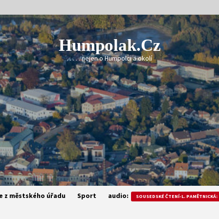
Humpolak.cz
. . . . . nejen o Humpolci a okolí
e z městského úřadu
Sport
audio:
SOUSEDSKÉ ČTENÍ-L. PAMĚTNICKÁ: 