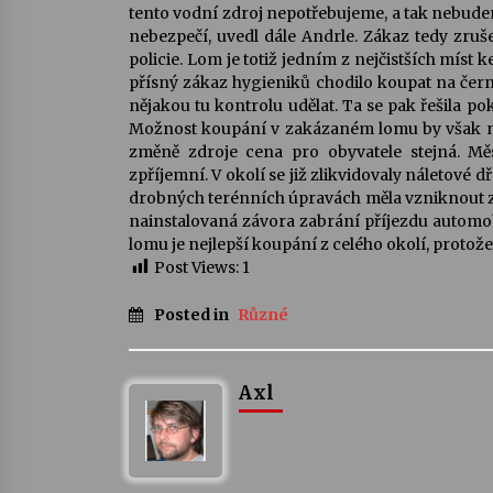
tento vodní zdroj nepotřebujeme, a tak nebude
nebezpečí, uvedl dále Andrle. Zákaz tedy zru
policie. Lom je totiž jedním z nejčistších míst 
přísný zákaz hygieniků chodilo koupat na černo
nějakou tu kontrolu udělat. Ta se pak řešila p
Možnost koupání v zakázaném lomu by však ne
změně zdroje cena pro obyvatele stejná. Mě
zpříjemní. V okolí se již zlikvidovaly náletové 
drobných terénních úpravách měla vzniknout z
nainstalovaná závora zabrání příjezdu automobil
lomu je nejlepší koupání z celého okolí, protože 
Post Views:
1
Posted in
Různé
Axl