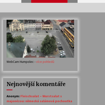
Veselí muzikanti
30. 7. 2026
Votavžatský ploty
23. 7. 2026
WebCam Humpolec -
více pohledů
Ozvěny prázdnin
14. 7. 2026
Nejnovější komentáře
Petr Adamec – Malovaný svět
30. 6. 2026
Anonym
:
Fleischsalat – Wurstsalat s
majonézou: německá salámová pochoutka