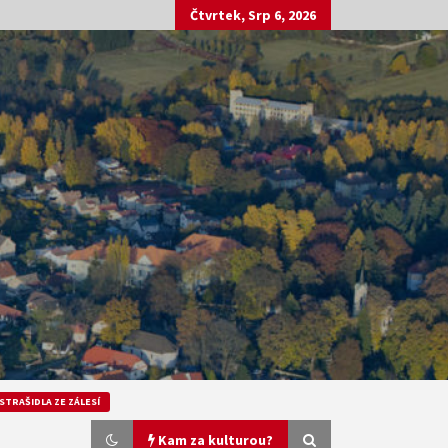
Čtvrtek, Srp 6, 2026
STRAŠIDLA ZE ZÁLESÍ
Kam za kulturou?