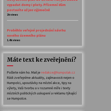
vypadat domy i ploty. Přízemní dům
postavíte už jen výjimečně
2k views
Proběhlo veřejné projednání návrhu
nového územního plánu
1.4k views
Máte text ke zveřejnění?
Pošlete nám ho. Mail je
redakce@humpolak.cz
Rádi zveřejníme aktuality, zajímavosti nejen o
Humpolci, upoutávky na místní akce, tipy na
výlety, Vaši tvorbu a v rozumné míře i texty
místních politických uskupení a reklamu týkající
se Humpolce.