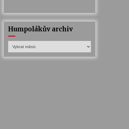
Humpolákův archiv
Humpolákův
archiv