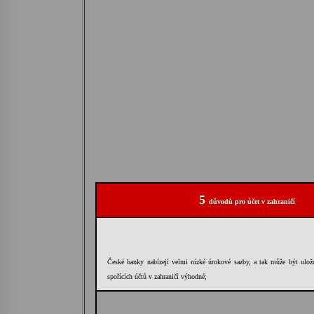
5
důvodů pro účet v zahraničí
České banky nabízejí velmi nízké úrokové sazby, a tak může být ulože
spořících účtů v zahraničí výhodné;