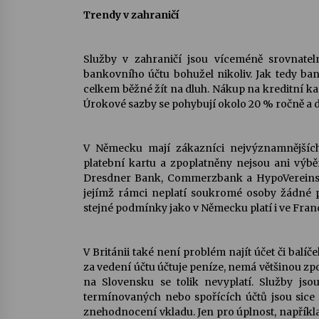
T
rendy v zahraničí
Služby v zahraničí jsou víceméně srovnatel
bankovního účtu bohužel nikoliv. Jak tedy ban
celkem běžné žít na dluh. Nákup na
kreditní ka
Úrokové sazby se pohybují okolo 20 % ročně a d
V Německu mají zákazníci nejvýznamnější
platební kartu a zpoplatněny nejsou ani výb
Dresdner Bank, Commerzbank a HypoVereinsb
jejímž rámci neplatí soukromé osoby žádné p
stejné podmínky jako v Německu platí i ve Franc
V Británii také není problém najít účet či balí
za vedení účtu účtuje peníze, nemá většinou z
na Slovensku se tolik nevyplatí. Služby jso
termínovaných nebo spořících účtů jsou sice 
znehodnocení vkladu. Jen pro úplnost, napříkl