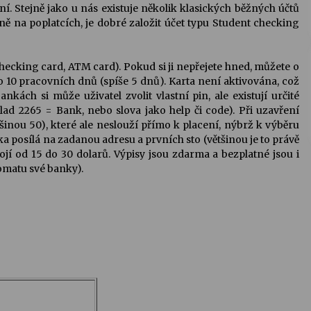
í. Stejně jako u nás existuje několik klasických běžných účtů
ě na poplatcích, je dobré založit účet typu Student checking
hecking card, ATM card). Pokud si ji nepřejete hned, můžete o
o 10 pracovních dnů (spíše 5 dnů). Karta není aktivována, což
kách si může uživatel zvolit vlastní pin, ale existují určité
lad 2265 = Bank, nebo slova jako help či code). Při uzavření
šinou 50), které ale neslouží přímo k placení, nýbrž k výběru
a posílá na zadanou adresu a prvních sto (většinou je to právě
jí od 15 do 30 dolarů. Výpisy jsou zdarma a bezplatné jsou i
omatu své banky).