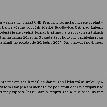
čtu v zahraničí ohlásit ČNB. Příslušný formulář můžete vyplnit v
 bance včetně poboček (České Budějovice, Ústí nad Labem,
nodušší je ale vyplnit formulář přímo na webových stránkách
na na datum 20. ledna. Pokud si tedy kdykoliv v průběhu roku
 oznámit nejpozději do 20. ledna 2004. Oznamovací povinnost
e informovat, zda-li má ČR s danou zemí bilaterální smlouvy o
 tomu tak je a znamená to, že poplatník daní své příjmy v té
d tedy žijete v Česku, daníte příjmy zde a musíte je uvést v