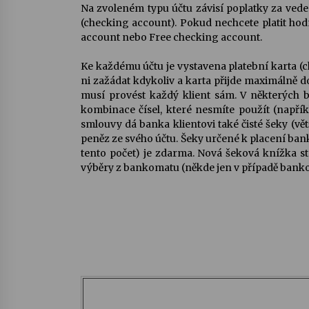
Na zvoleném typu účtu závisí poplatky za veden
(checking account). Pokud nechcete platit hodn
account nebo Free checking account.
Ke každému účtu je vystavena platební karta (c
ni zažádat kdykoliv a karta přijde maximálně d
musí provést každý klient sám. V některých ban
kombinace čísel, které nesmíte použít (napřík
smlouvy dá banka klientovi také čisté
šeky
(vět
peněz ze svého účtu. Šeky určené k placení bank
tento počet) je zdarma. Nová šeková knížka sto
výběry z bankomatu (někde jen v případě bank