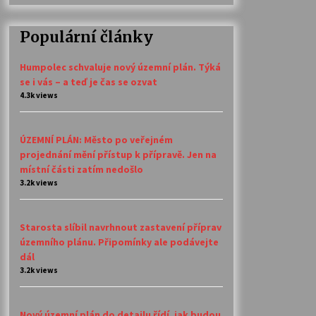
Populární články
Humpolec schvaluje nový územní plán. Týká
se i vás – a teď je čas se ozvat
4.3k views
ÚZEMNÍ PLÁN: Město po veřejném
projednání mění přístup k přípravě. Jen na
místní části zatím nedošlo
3.2k views
Starosta slíbil navrhnout zastavení příprav
územního plánu. Připomínky ale podávejte
dál
3.2k views
Nový územní plán do detailu řídí, jak budou