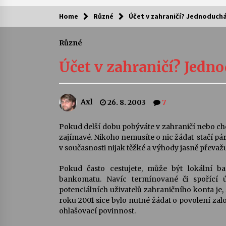
Home
Různé
Účet v zahraničí? Jednoduchá
Kam za kulturou?
Různé
Letní koncerty ve Stromovce: Ars
Camerata a Sukuba Ensemble
Účet v zahraničí? Jedno
4. 8. 2026
Pozvánka na integrační festival
Axl
26. 8. 2003
7
Quijotova šedesátka: 28. 7.–1. 8.
2026
28. 7. 2026
Pokud delší dobu pobýváte v zahraničí nebo chc
zajímavé. Nikoho nemusíte o nic žádat  stačí pá
Letní koncerty ve Stromovce: Rufu
v současnosti nijak těžké a výhody jasně převažu
Miller
22. 7. 2026
Pokud často cestujete, může být lokální b
bankomatu. Navíc termínované či spořící 
potenciálních uživatelů zahraničního konta je, 
Za kulturou kousek za Humpolec. 
roku 2001 sice bylo nutné žádat o povolení za
Želivě ožije odkaz Josefa Čapka
ohlašovací povinnost.
13. 7. 2026