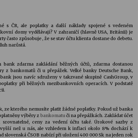
né s ČR, ale poplatky a další náklady spojené s vedeném
kovní domy vydělávají? V zahraničí (hlavně USA, Británii) je
rty
často způsobuje , že se stav účtu klienta dostane do debetu.
luh narůstá.
ch bank zdarma zakládání
běžných účtů
,
zdarma dostanou
ěry z bankomatů či u přepážek. Velké banky Deutsche Bank,
ank jsou navíc sdruženy v takzvané skupině CashGroup, v
oplatky při běžných mezibankovních operacích. V podstatě
ii.
ček, ze kterého nemusíte platit žádné poplatky. Pokud už banka
poplatněny výběry z
bankomatu
či na přepážkách. Zakládat účet
u srovnatelné, ceny za vedení účtu také. Úrokové sazby z
vyšší než u nás, ale vzhledem k inflaci okolo 8% dochází k
ad slovenská ČSOB nabízí při uložení 400 000 Sk na jeden rok