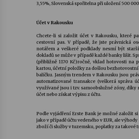
3,55%, Slovenská spořitelna při uložení 500 00
Ú
č
et v Rakousku
Chcete-li si založit účet v Rakousku, které pa
cestovní pas. V případě, že jste právnická o
notářem a veškeré podklady nesmí být starší
dokladů se může v případě každé banky lišit. 
(přibližně 1170 Kč)ročně, vklad hotovosti na
kartou, účetní položky za došlou bezhotovostní
balíčku. Jasným trendem v Rakousku jsou prá
automatizované transakce (veškerá správa účt
využívané jsou i tzv. samoobslužné zóny, díky 
účet nebo získat výpisu z účtu.
Podle vyjádření Erste Bank je možné založit si
jako v případě účtu vedeného v EUR, ale výhody 
zboží či služby v tuzemsku, poplatky za takové 