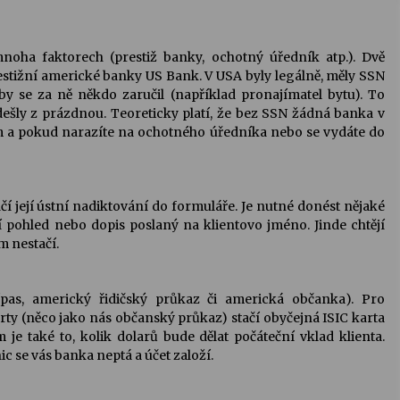
noha faktorech (prestiž banky, ochotný úředník atp.). Dvě
prestižní americké banky US Bank. V USA byly legálně, měly SSN
aby se za ně někdo zaručil (například pronajímatel bytu). To
ešly z prázdnou. Teoreticky platí, že bez SSN žádná banka v
em a pokud narazíte na ochotného úředníka nebo se vydáte do
čí její ústní nadiktování do formuláře. Je nutné donést nějaké
 pohled nebo dopis poslaný na klientovo jméno. Jinde chtějí
m nestačí.
as, americký řidičský průkaz či americká občanka). Pro
arty (něco jako nás občanský průkaz) stačí obyčejná ISIC karta
m je také to, kolik dolarů bude dělat počáteční vklad klienta.
ic se vás banka neptá a účet založí.