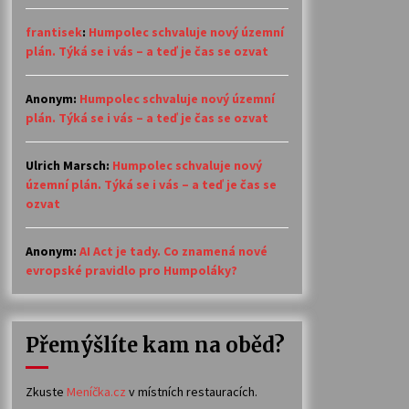
frantisek
:
Humpolec schvaluje nový územní
plán. Týká se i vás – a teď je čas se ozvat
Anonym
:
Humpolec schvaluje nový územní
plán. Týká se i vás – a teď je čas se ozvat
Ulrich Marsch
:
Humpolec schvaluje nový
územní plán. Týká se i vás – a teď je čas se
ozvat
Anonym
:
AI Act je tady. Co znamená nové
evropské pravidlo pro Humpoláky?
Přemýšlíte kam na oběd?
Zkuste
Meníčka.cz
v místních restauracích.