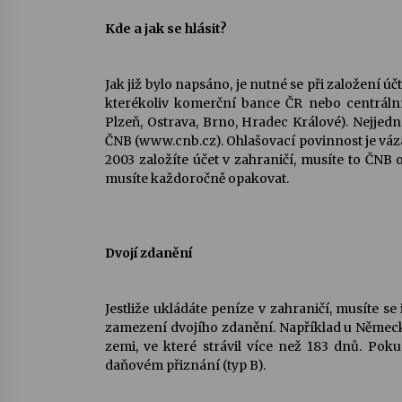
K
de a jak se hlásit?
Jak již bylo napsáno, je nutné se při založení ú
kterékoliv komerční bance ČR nebo centrální
Plzeň, Ostrava, Brno, Hradec Králové). Nejjed
ČNB (www.cnb.cz). Ohlašovací povinnost je vázá
2003 založíte účet v zahraničí, musíte to ČNB
musíte každoročně opakovat.
D
vojí zdanění
Jestliže ukládáte peníze v zahraničí, musíte s
zamezení dvojího zdanění. Například u Německa
zemi, ve které strávil více než 183 dnů. Poku
daňovém přiznání (typ B).