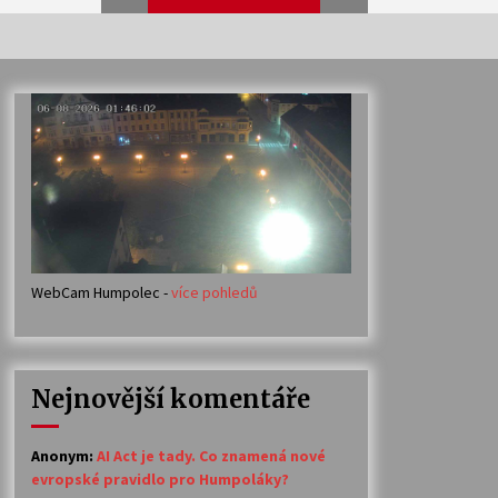
Veselí muzikanti
30. 7. 2026
Votavžatský ploty
23. 7. 2026
WebCam Humpolec -
více pohledů
Ozvěny prázdnin
14. 7. 2026
Nejnovější komentáře
Petr Adamec – Malovaný svět
30. 6. 2026
Anonym
:
AI Act je tady. Co znamená nové
evropské pravidlo pro Humpoláky?