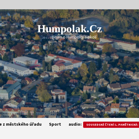
Humpolak.cz
. . . . . nejen o Humpolci a okolí
e z městského úřadu
Sport
audio:
SOUSEDSKÉ ČTENÍ-L. PAMĚTNICKÁ: 