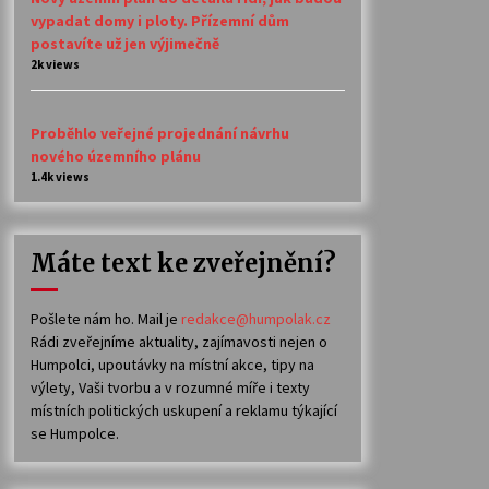
vypadat domy i ploty. Přízemní dům
postavíte už jen výjimečně
2k views
Proběhlo veřejné projednání návrhu
nového územního plánu
1.4k views
Máte text ke zveřejnění?
Pošlete nám ho. Mail je
redakce@humpolak.cz
Rádi zveřejníme aktuality, zajímavosti nejen o
Humpolci, upoutávky na místní akce, tipy na
výlety, Vaši tvorbu a v rozumné míře i texty
místních politických uskupení a reklamu týkající
se Humpolce.