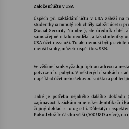
Z
aložení účtu v USA
Úspěch při zakládání účtu v USA záleží na m
studentky si minulý rok chtěly založit účet u 
(Social Security Number), ale úředník chtěl, 
samozřejmě nikdo neudělal, a tak studentky od
USA účet nezaloží. To ale nemusí být pravidl
menší banky, můžete uspět i bez SSN.
Ve většině bank vyžadují úplnou adresu a nesta
potvrzení o pobytu. V některých bankách stačí
například účet nebo šekovou knížku a pohled ji
Také je potřeba nějakého dalšího dokladu (p
zajímavost  k získání americké identifikační k
či jiný doklad s fotografií. Důležitým aspekte
Pokud vložíte částku větší (500 USD a více), na n