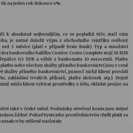
0 Sk na jeden rok dokonce 4%.
tří k absolutně nejlevnějším, co se poplatků týče, stačí vám
soba, je nutné doložit výpis z obchodního rejstříku ověřený
 než 3 měsíce (platí v případě Erste Bank). Typ a množství
Správa bankovního balíčku Comfor Conto Complete stojí 36 EUR
 přepážce 0,5 EUR a výběr z bankomatu 10 eurocentů. Platby
 platbu nebo všechny služby přímého bankovnictví jsou v ceně
vě služby
přímého bankovnictví
, pomocí nichž klient provádí
u, zakládání trvalých příkazů, platby složenek atp.). Hojně
nimž může klient vybírat prostředky z účtu, vkládat peníze na
 účet také v české měně. Podmínky otevření konta jsou stejné
nejsou žádné. Pokud byste jeho prostřednictvím chtěli platit za
transakce by utěšeně narůstaly.