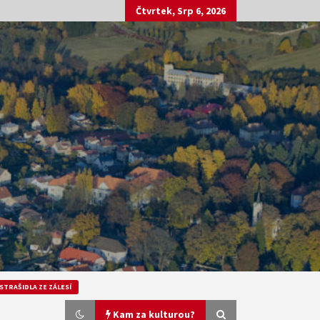
Čtvrtek, Srp 6, 2026
STRAŠIDLA ZE ZÁLESÍ
Kam za kulturou?