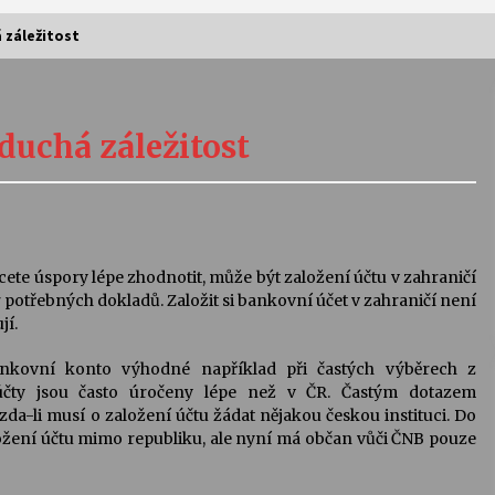
 záležitost
Vernisáž výstavy Josefíny Duškové:
Stávám se kapkou
duchá záležitost
30. 7. 2026
Letní koncerty ve Stromovce:
Kolchoz a Jenakaši
28. 7. 2026
ete úspory lépe zhodnotit, může být založení účtu v zahraničí
r potřebných dokladů. Založit si bankovní účet v zahraničí není
s
Vysočinka
jí.
17. 7. 2026
ankovní konto výhodné například při častých výběrech z
účty jsou často úročeny lépe než v ČR. Častým dotazem
zda-li musí o založení účtu žádat nějakou českou instituci. Do
V
Varhanní recitál Michala Novenka v
ložení účtu mimo republiku, ale nyní má občan vůči
ČNB
pouze
Klášteře Želiv
3. 7. 2026